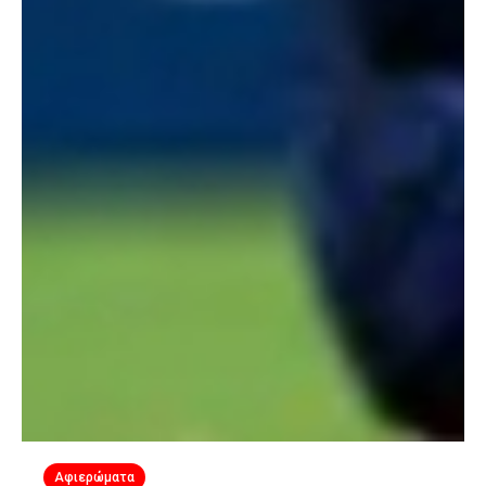
Αφιερώματα