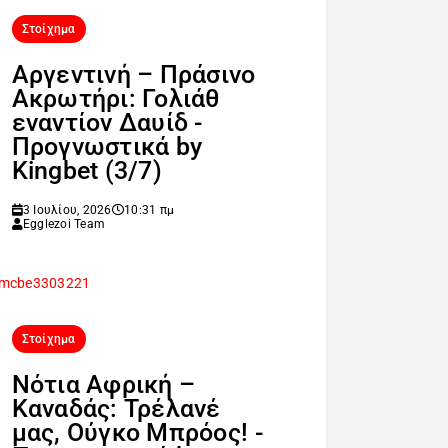
Στοίχημα
Αργεντινή – Πράσινο
Ακρωτήρι: Γολιάθ
εναντίον Δαυίδ -
Προγνωστικά by
Kingbet (3/7)
3 Ιουλίου, 2026
10:31 πμ
Egglezoi Team
Στοίχημα
Νότια Αφρική –
Καναδάς: Τρέλανέ
μας, Ούγκο Μπρόος! -