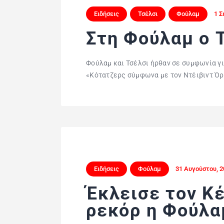
Ειδήσεις
Τσέλσι
Φούλαμ
1 Σ
Στη Φούλαμ ο 
Φούλαμ και Τσέλσι ήρθαν σε συμφωνία γι
«Κότατζερς σύμφωνα με τον Ντέιβιντ Όρ
Ειδήσεις
Φούλαμ
31 Αυγούστου, 
Έκλεισε τον Κέ
ρεκόρ η Φούλα