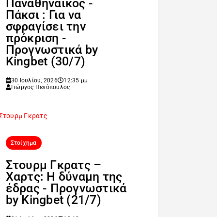
Παναθηναϊκός -
Πάκσι : Για να
σφραγίσει την
πρόκριση -
Προγνωστικά by
Kingbet (30/7)
30 Ιουλίου, 2026
12:35 μμ
Γιώργος Πενόπουλος
Στοίχημα
Στουρμ Γκρατς –
Χαρτς: Η δύναμη της
έδρας - Προγνωστικά
by Kingbet (21/7)