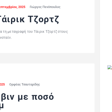
επτεμβρίου, 2025
Γιώργος Πενόπουλος
Τάιρικ Τζορτζ
α τη μεταγραφή του Τάιρικ Τζορτζ στους
νσταϊν.
2025
Ορφέας Τσαυταρίδης
βιν με ποσό
μ