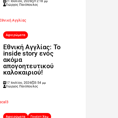
21 Ιουλίου, 2026
12:18 μμ
Γιώργος Πενόπουλος
Αφιερώματα
Εθνική Αγγλίας: Το
inside story ενός
ακόμα
απογοητευτικού
καλοκαιριού!
17 Ιουλίου, 2026
3:54 μμ
Γιώργος Πενόπουλος
Αφιερώματα
Γουέστ Χαμ