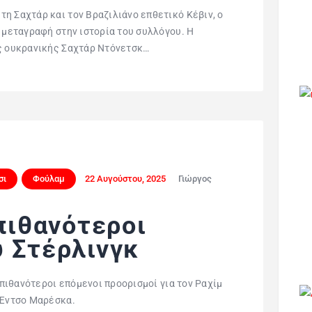
η Σαχτάρ και τον Βραζιλιάνο επθετικό Κέβιν, ο
η μεταγραφή στην ιστορία του συλλόγου. Η
ης ουκρανικής Σαχτάρ Ντόνετσκ…
σι
Φούλαμ
22 Αυγούστου, 2025
Γιώργος
 πιθανότεροι
υ Στέρλινγκ
ι πιθανότεροι επόμενοι προορισμοί για τον Ραχίμ
 Έντσο Μαρέσκα.