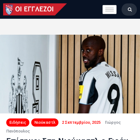
LONDON CALLING
ΚΑΤΗΓΟΡΙΕΣ
ΣΤΗΛΕΣ
ΒΑΘΜΟΛΟΓΙΕΣ
ΟΜΑΔΕΣ
ΠΟΙΟΙ ΕΙΜΑΣΤΕ
Ειδήσεις
Νιούκαστλ
2 Σεπτεμβρίου, 2025
Γιώργος
Πενόπουλος