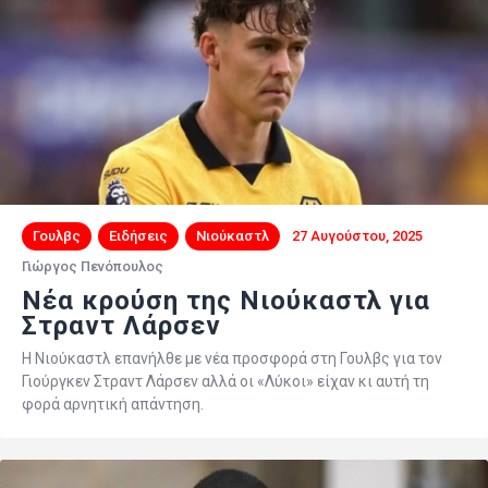
Γουλβς
Ειδήσεις
Νιούκαστλ
27 Αυγούστου, 2025
Γιώργος Πενόπουλος
Nέα κρούση της Νιούκαστλ για
Στραντ Λάρσεν
Η Νιούκαστλ επανήλθε με νέα προσφορά στη Γουλβς για τον
Γιούργκεν Στραντ Λάρσεν αλλά οι «Λύκοι» είχαν κι αυτή τη
φορά αρνητική απάντηση.