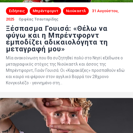
Ειδήσεις
Μπρέντφορντ
Νιούκαστλ
31 Αυγούστου,
2025
Ορφέας Τσαυταρίδης
Ξέσπασμα Γουισά: «Θέλω να
φύγω και η Μπρέντφορντ
εμποδίζει αδικαιολόγητα τη
μεταγραφή μου»
Μία ανακοίνωση που θα συζητηθεί πολύ στο Νησί εξέδωσε ο
μεταγραφικός στόχος της Νιούκαστλ και άσσος της
Μπρέντφορντ, Γιοάν Γουισά. Οι «Καρακάξες» προσπαθούν εδώ
και καιρό να φέρουν στον αγγλικό Βορρά τον 28χρονο
Κονγκολέζο - γεννημένο στη…