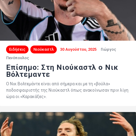
Ειδήσεις
Νιούκαστλ
30 Αυγούστου, 2025
Γιώργος
Πενόπουλος
Επίσημο: Στη Νιούκαστλ ο Νικ
Βόλτεμαντε
Ο Νικ Βολτεμάντε είναι από σήμερα και με τη «βούλα»
ποδοσφαιριστής της Νιούκαστλ όπως ανακοίνωσαν πριν λίγη
ώρα οι «Καρακάξες».