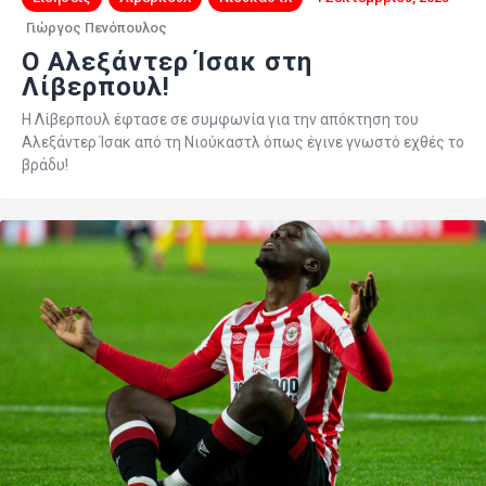
Γιώργος Πενόπουλος
O Αλεξάντερ Ίσακ στη
Λίβερπουλ!
Η Λίβερπουλ έφτασε σε συμφωνία για την απόκτηση του
Αλεξάντερ Ίσακ από τη Νιούκαστλ όπως έγινε γνωστό εχθές το
βράδυ!