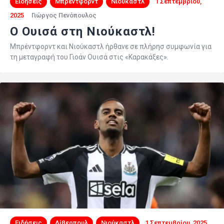
Ειδήσεις
Μπρέντφορντ
Νιούκαστλ
1 Σεπτεμβρίου,
2025
Γιώργος Πενόπουλος
O Ουισά στη Νιούκαστλ!
Μπρέντφορντ και Νιούκαστλ ήρθανε σε πλήρησ συμφωνία για
τη μεταγραφή του Γιοάν Ουισά στις «Καρακάξες».
Ειδήσεις
Λίβερπουλ
Νιούκαστλ
1 Σεπτεμβρίου, 2025