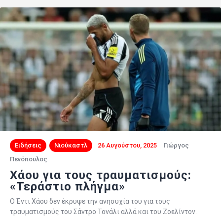
Ειδήσεις
Νιούκαστλ
26 Αυγούστου, 2025
Γιώργος
Πενόπουλος
Χάου για τους τραυματισμούς:
«Τεράστιο πλήγμα»
Ο Έντι Χάου δεν έκρυψε την ανησυχία του για τους
τραυματισμούς του Σάντρο Τονάλι αλλά και του Ζοελίντον.