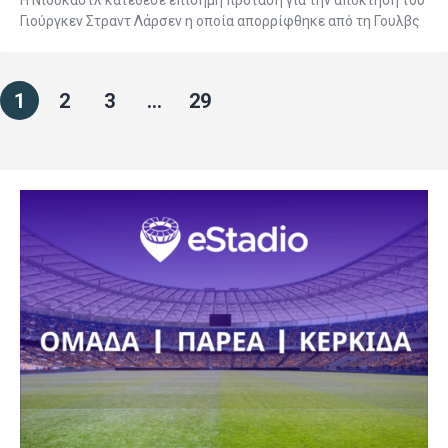
Η Νιούκαστλ κατέθεσε επίσημη πρόταση για την απόκτηση του
Γιούργκεν Στραντ Λάρσεν η οποία απορρίφθηκε από τη Γουλβς
1
2
3
…
29