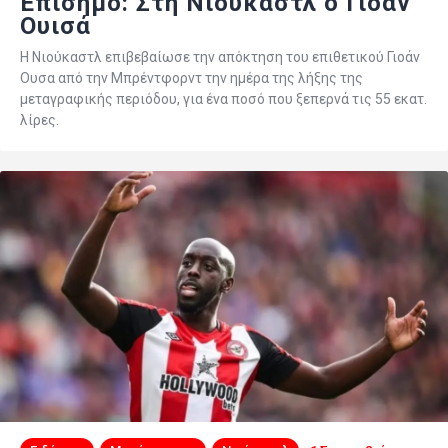
Επίσημο: Στη Νιούκαστλ ο Γιοάν
Ουισά
Η Νιούκαστλ επιβεβαίωσε την απόκτηση του επιθετικού Γιοάν
Ουσα από την Μπρέντφορντ την ημέρα της λήξης της
μεταγραφικής περιόδου, για ένα ποσό που ξεπερνά τις 55 εκατ.
λίρες.