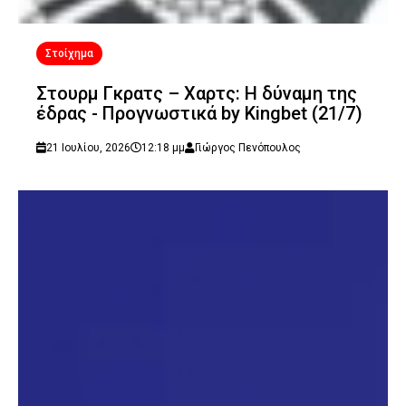
Στοίχημα
Στουρμ Γκρατς – Χαρτς: Η δύναμη της
έδρας - Προγνωστικά by Kingbet (21/7)
21 Ιουλίου, 2026
12:18 μμ
Γιώργος Πενόπουλος