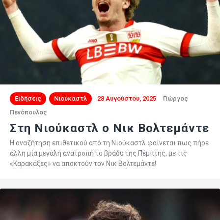
Ειδήσεις
Νιούκαστλ
28 Αυγούστου, 2025
Γιώργος
Πενόπουλος
Στη Νιούκαστλ ο Νικ Βολτεμάντε
Η αναζήτηση επιθετικού από τη Νιούκαστλ φαίνεται πως πήρε
άλλη μία μεγάλη ανατροπή το βράδυ της Πέμπτης, με τις
«Καρακάξες» να αποκτούν τον Νικ Βολτεμάντε!