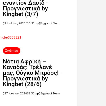
εναντίον Δαυίδ -
Προγνωστικά by
Kingbet (3/7)
3 Ιουλίου, 2026
10:31 πμ
Egglezoi Team
Στοίχημα
Νότια Αφρική –
Καναδάς: Τρέλανέ
μας, Ούγκο Μπρόος! -
Προγνωστικά by
Kingbet (28/6)
27 Ιουνίου, 2026
8:30 μμ
Egglezoi Team