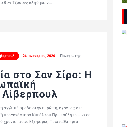
ο Βίνι Τζόουνς κλήθηκε να…
ίβερπουλ
26 Ιανουαρίου, 2026
Παναγιώτης
ία στο Σαν Σίρο: Η
ωπαϊκή
 Λίβερπουλ
νη αγγλική ομάδα στην Ευρώπη, έχοντας στη
κ (ή προγενέστερα Κυπέλλου Πρωταθλητριών) σε
60 χρόνια πίσω. Έξι φορές Πρωταθλήτρια