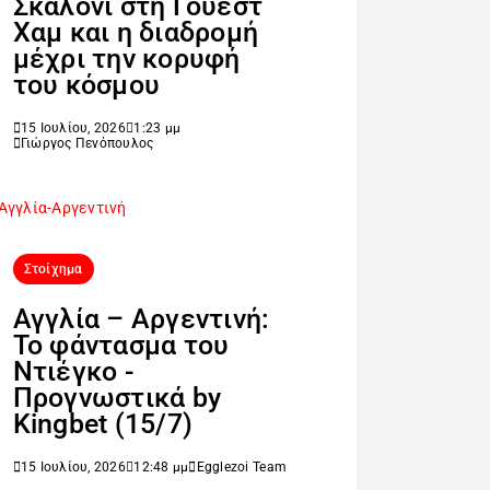
Σκαλόνι στη Γουέστ
Χαμ και η διαδρομή
μέχρι την κορυφή
του κόσμου
15 Ιουλίου, 2026
1:23 μμ
Γιώργος Πενόπουλος
Στοίχημα
Αγγλία – Αργεντινή:
Το φάντασμα του
Ντιέγκο -
Προγνωστικά by
Kingbet (15/7)
15 Ιουλίου, 2026
12:48 μμ
Egglezoi Team