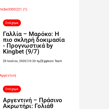
Στοίχημα
Γαλλία – Μαρόκο: Η
πιο σκληρή δοκιμασία
- Προγνωστικά by
Kingbet (9/7)
9 Ιουλίου, 2026
10:20 πμ
Egglezoi Team
Στοίχημα
Αργεντινή – Πράσινο
Ακρωτήρι: Γολιάθ