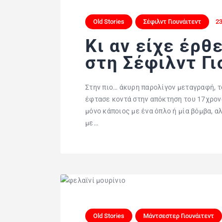
Old Stories
Σέφιλντ Γιουνάιτεντ
23
Κι αν είχε έρθ
στη Σέφιλντ Γι
Στην πιο… άκυρη παρολίγον μεταγραφή, τ
έφτασε κοντά στην απόκτηση του 17χρον
μόνο κάποιος με ένα όπλο ή μία βόμβα, α
με…
Old Stories
Μάντσεστερ Γιουνάιτεντ