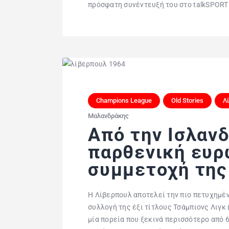
πρόσφατη συνέντευξή του στο talkSPORT 
Champions League
Old Stories
Λ
Μαλανδράκης
Από την Ισλανδ
παρθενική ευρ
συμμετοχή της
Η Λίβερπουλ αποτελεί την πιο πετυχημέ
συλλογή της έξι τίτλους Τσάμπιονς Λιγ
μία πορεία που ξεκινά περισσότερο από 