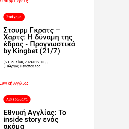
Στοίχημα
Στουρμ Γκρατς –
Χαρτς: Η δύναμη της
έδρας - Προγνωστικά
by Kingbet (21/7)
21 Ιουλίου, 2026
12:18 μμ
Γιώργος Πενόπουλος
Αφιερώματα
Εθνική Αγγλίας: Το
inside story ενός
ακόμα