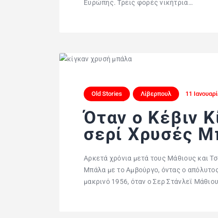
Ευρώπης. Τρεις φορές νικήτρια…
Old Stories
Λίβερπουλ
11 Ιανουαρί
Όταν ο Κέβιν Κ
σερί Χρυσές Μ
Αρκετά χρόνια μετά τους Μάθιους και Τσά
Μπάλα με το Αμβούργο, όντας ο απόλυτος
μακρινό 1956, όταν ο Σερ Στάνλεϊ Μάθι