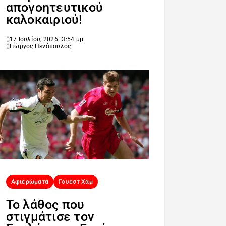
απογοητευτικού
καλοκαιριού!
17 Ιουλίου, 2026
3:54 μμ
Γιώργος Πενόπουλος
Αφιερώματα
Γουέστ Χαμ
Το λάθος που
στιγμάτισε τον