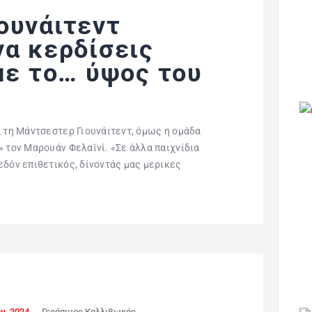
ουνάιτεντ
να κερδίσεις
με το… ύψος του
α τη Μάντσεστερ Γιουνάιτεντ, όμως η ομάδα
» τον Μαρουάν Φελαϊνί. «Σε άλλα παιχνίδια
εδόν επιθετικός, δίνοντάς μας μερικες
υ, 2024
Γεράσιμος Καλλιβωκάς