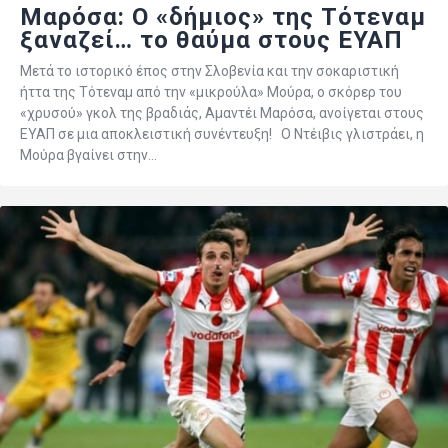
Μαρόσα: Ο «δήμιος» της Τότεναμ
ξαναζεί… το θαύμα στους ΕΥΑΠ
Μετά το ιστορικό έπος στην Σλοβενία και την σοκαριστική
ήττα της Τότεναμ από την «μικρούλα» Μούρα, ο σκόρερ του
«χρυσού» γκολ της βραδιάς, Αμαντέι Μαρόσα, ανοίγεται στους
ΕΥΑΠ σε μια αποκλειστική συνέντευξη! Ο Ντέιβις γλιστράει, η
Μούρα βγαίνει στην…