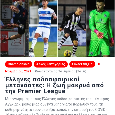
Championship
Άλλες Κατηγορίες
Συνεντεύξεις
8
Νοεμβρίου, 2021
Κωνσταντίνος Τσιλιμπίου (Τσίλι)
Έλληνες ποδοσφαιρικοί
μετανάστες: Η ζωή μακρυά από
την Premier League
Μια γνωριμία με τους Έλληνες ποδοσφαιριστές της... «Μικράς
Αγγλίας», μέσω μιας συνέντευξης για το παρελθόν τους, τη
καθημερινότητά τους στο εξωτερικό, την επιρροή του COVID-