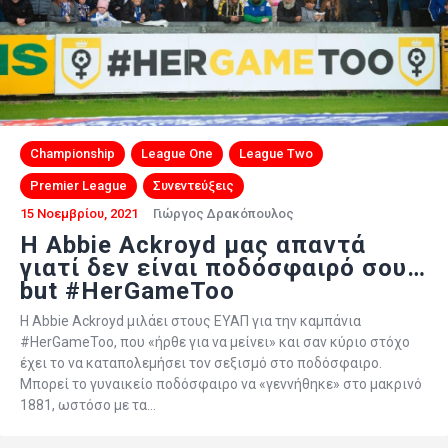
Championship
League One
League Two
Premier League
Συνεντεύξεις
15 Νοεμβρίου, 2021
Γιώργος Δρακόπουλος
Η Abbie Ackroyd μας απαντά
γιατί δεν είναι ποδόσφαιρό σου…
but #HerGameToo
Η Abbie Ackroyd μιλάει στους ΕΥΑΠ για την καμπάνια
#HerGameToo, που «ήρθε για να μείνει» και σαν κύριο στόχο
έχει το να καταπολεμήσει τον σεξισμό στο ποδόσφαιρο.
Μπορεί το γυναικείο ποδόσφαιρο να «γεννήθηκε» στο μακρινό
1881, ωστόσο με τα…