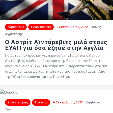
Λίβερπουλ
Συνεντεύξεις
8 Σεπτεμβρίου, 2022
Φάνης
Αγριτέλλης
Ο Αστρίτ Αϊντάρεβιτς μιλά στους
ΕΥΑΠ για όσα έζησε στην Αγγλία
Παιδί του πολέμου και γεννημένος στην Πρίστινα, ο Αστρίτ
Αϊντάρεβιτς έμαθε ποδόσφαιρο στην Σουηδία πριν ζήσει το
αγγλικό όνειρο! Ο Αγκίμ Αϊντάρεβιτς, θεωρούταν πίσω στα 80s
ένας πολύ παραγωγικός επιθετικός της Γιουγκοσλαβίας. Από
την Όζκα Σοκομπάνια και την Ραντνίτσκι…
Συνεντεύξεις
Τότεναμ
6 Δεκεμβρίου, 2021
Egglezoi
Team