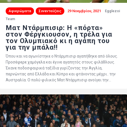
Αφιερώματα
Συνεντεύξεις
29 Νοεμβρίου, 2021
Egglezoi
Team
Ματ Ντάρμπισιρ: H «πόρτα»
στον Φέργκιουσον, η τρέλα για
τον Ολυμπιακό κι η αγάπη του
για την μπάλα!!
Όπου και να αγωνίστηκε ο Ντάρμπισιρ αγαπήθηκε από όλους.
Προσέφερε χαμόγελα και έγινε αγαπητός στους φιλάθλους.
Έκανε ποδοσφαιρικά ταξίδια γυρίζοντας την Αγγλία,
περνώντας από Ελλάδα και Κύπρο και φτάνοντας μέχρι.. την
Αυστραλία. Ο πολύ φιλικός Ματ Ντάρμπισιρ ανοίγει την…