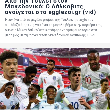
Από την Τσέλσι στον
Μακεδονικό: Ο Λάλκοβιτς
ανοίγεται στο egglezoi.gr (vid)
Ήταν ένα από τα μεγάλα project της Τσέλσι, η ατυχία τον
εμπόδιζε διαρκώς να κάνει το μεγάλο βήμα στην καριέρα του,
όμως ο Μίλαν Λάλκοβιτς κατάφερε να γράψει ιστορία στα
μέρη μας με τη φανέλα του Μακεδονικού Νεάπολης. Είναι…