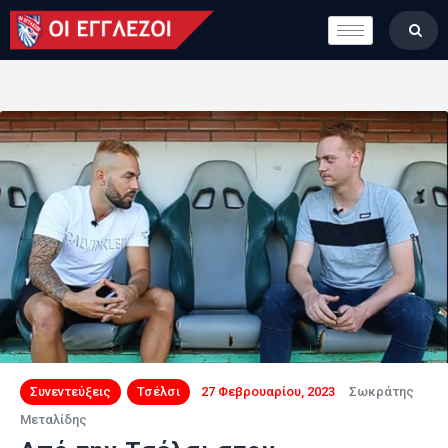
LONDON CALLING
ΚΑΤΗΓΟΡΙΕΣ
ΣΤΗΛΕΣ
ΒΑΘΜΟΛΟΓΙΕΣ
ΟΜΑΔΕΣ
ΠΟΙΟΙ ΕΙΜΑΣΤΕ
Συνεντεύξεις
Τσέλσι
27 Φεβρουαρίου, 2023
Σωκράτης
Μεταλίδης