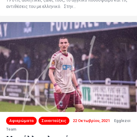
19 στις αθλητικές ζωές τους, το αγγλικό ποδόσφαιρο και τις
αντιθέσεις του με ελληνικό. Στην…
Αφιερώματα
Συνεντεύξεις
22 Οκτωβρίου, 2021
Egglezoi
Team