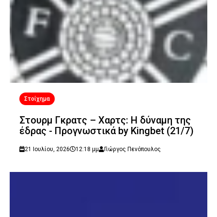
Στοίχημα
Στουρμ Γκρατς – Χαρτς: Η δύναμη της
έδρας - Προγνωστικά by Kingbet (21/7)
21 Ιουλίου, 2026
12:18 μμ
Γιώργος Πενόπουλος