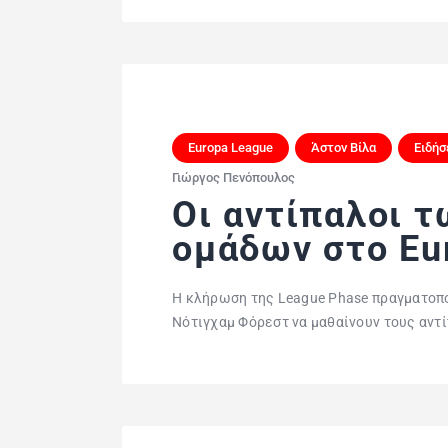
Europa League
Άστον Βίλα
Ειδήσ
Γιώργος Πενόπουλος
Οι αντίπαλοι 
ομάδων στο Eu
H κλήρωση της League Phase πραγματοποι
Νότιγχαμ Φόρεστ να μαθαίνουν τους αντ