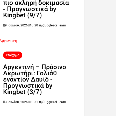
πιο σκληρή δοκιμασία
- Προγνωστικά by
Kingbet (9/7)
9 Ιουλίου, 2026
10:20 πμ
Egglezoi Team
Στοίχημα
Αργεντινή – Πράσινο
Ακρωτήρι: Γολιάθ
εναντίον Δαυίδ -
Προγνωστικά by
Kingbet (3/7)
3 Ιουλίου, 2026
10:31 πμ
Egglezoi Team