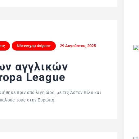
εις
Νότινγχαμ Φόρεστ
29 Αυγούστου, 2025
των αγγλικών
ropa League
ήθηκε πριν από λίγη ώρα, με τις Άστον Βίλα και
ίπαλούς τους στην Ευρώπη.