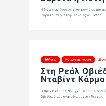
Η Νότιγχαμ Φόρεστ είναι κοντά σε μία α
φορά του τερματοφύλακα Τζον Βίκτορ.
Ειδήσεις
Νότινγχαμ Φόρεστ
29 Αυ
Στη Ρεάλ Οβιέδ
Νταβίντ Κάρμο
Ο αμυντικός της Νότιγχαμ Φόρεστ, Νταβ
Οβιέδο, όπως ανακοίνωσαν οι «Ρεντς».