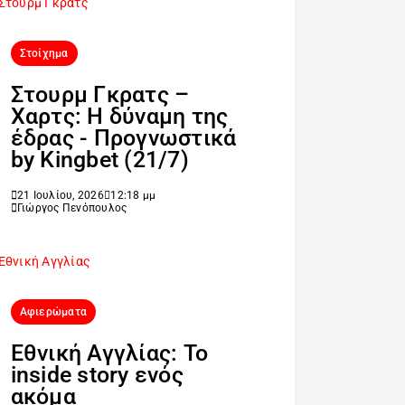
Στοίχημα
Στουρμ Γκρατς –
Χαρτς: Η δύναμη της
έδρας - Προγνωστικά
by Kingbet (21/7)
21 Ιουλίου, 2026
12:18 μμ
Γιώργος Πενόπουλος
Αφιερώματα
Εθνική Αγγλίας: Το
inside story ενός
ακόμα