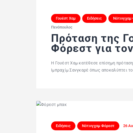
Γουέστ Χαμ
Ειδήσεις
Νότινγχαμ
Πενόπουλος
Πρόταση της Γ
Φόρεστ για το
Η Γουέστ Χαμ κατέθεσε επίσημη πρόταση
Ιμπραχίμ Σανγκαρέ όπως αποκαλύπτει το A
Ειδήσεις
Νότινγχαμ Φόρεστ
26 Αυ