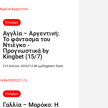
Στοίχημα
Αγγλία – Αργεντινή:
Το φάντασμα του
Ντιέγκο -
Προγνωστικά by
Kingbet (15/7)
15 Ιουλίου, 2026
12:48 μμ
Egglezoi Team
Στοίχημα
Γαλλία – Μαρόκο: Η