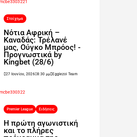
Στοίχημα
Νότια Αφρική –
Καναδάς: Τρέλανέ
μας, Ούγκο Μπρόος! -
Προγνωστικά by
Kingbet (28/6)
27 Ιουνίου, 2026
8:30 μμ
Egglezoi Team
Premier League
Ειδήσεις
H πρώτη αγωνιστική
και το πλήρες