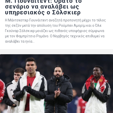
Μ. Γιουνάιτεντ: Ορατό το
σενάριο να αναλάβει ως
υπηρεσιακός ο Σόλσκιερ
Η Μάντσεστερ Γιουνάιτεντ αναζητά προπονητή μέχρι το τέλος
της σεζόν μετά την απόλυση του Ρούμπεν Αμορίμ και ο Όλε
Γκούναρ Σόλσκιερ μοιάζει ως πιθανός υποψήφιος σύμφωνα
με τον Φαμπρίτσιο Ρομάνο. Ο Νορβηγός τεχνικός επιθυμεί να
αναλάβει τα ηνία…