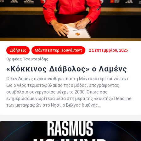
Ειδήσεις
Μάντσεστερ Γιουνάιτεντ
2 Σεπτεμβρίου, 2025
Ορφέας Τσαυταρίδης
«Κόκκινος Διάβολος» ο Λαμένς
Ο Σεν Λαμένς ανακοινώθηκε από τη Μάντσεστερ Γιουνάιτεντ
ως ο νέος τερματοφύλακας τηςο μάδας, υπογράφοντας
συμβόλαιο συνεργασίας μέχρι το 2030. Όπως σας
ενημερώσαμε νωρίτερα μέσα στη μέρα της «καυτής» Deadline
των μεταγραφών στο Νησί, ο Βέλγος διεθνής…