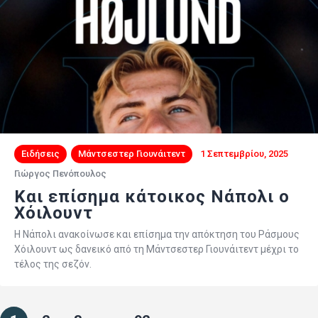
Ειδήσεις
Μάντσεστερ Γιουνάιτεντ
1 Σεπτεμβρίου, 2025
Γιώργος Πενόπουλος
Και επίσημα κάτοικος Νάπολι ο
Χόιλουντ
Η Νάπολι ανακοίνωσε και επίσημα την απόκτηση του Ράσμους
Χόιλουντ ως δανεικό από τη Μάντσεστερ Γιουνάιτεντ μέχρι το
τέλος της σεζόν.