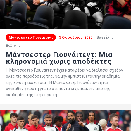
Μάντσεστερ Γιουνάιτεντ
3 Οκτωβρίου, 2025
Βαγγέλης
Βαΐτσης
Μάντσεστερ Γιουνάιτεντ: Μια
κληρονομιά χωρίς αποδέκτες
Η Μάντσεστερ Γιουνάιτεντ έχει καταφέρει να διαλύσει σχεδόν
όλες τις παραδόσεις της. Να μην εμπιστεύεται την ακαδημία
της είναι η τελευταία… Η Μάντσεστερ Γιουνάιτεντ ήταν
ανέκαθεν γνωστή για το ότι πάντα είχε παίκτες από της
ακαδημίες της στην πρώτη…