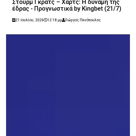
Στουρμ Γκρατς – Χαρτς: Η δύναμη της
έδρας - Προγνωστικά by Kingbet (21/7)
21 Ιουλίου, 2026
12:18 μμ
Γιώργος Πενόπουλος