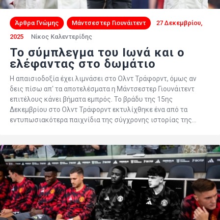
Άρθρα Γνώμης
Μάντσεστερ Γιουνάιτεντ
27 Δεκεμβρίου,
2025
Νίκος Καλεντερίδης
Το σύμπλεγμα του Ιωνά και ο
ελέφαντας στο δωμάτιο
Η απαισιοδοξία έχει λιμνάσει στο Ολντ Τράφορντ, όμως αν
δεις πίσω απ' τα αποτελέσματα η Μάντσεστερ Γιουνάιτεντ
επιτέλους κάνει βήματα εμπρός. Το βράδυ της 15ης
Δεκεμβρίου στο Ολντ Τράφορντ εκτυλίχθηκε ένα από τα
εντυπωσιακότερα παιχνίδια της σύγχρονης ιστορίας της…