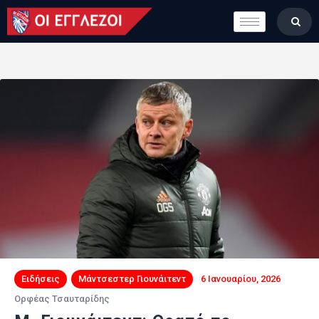
LONDON CALLING
ΚΑΤΗΓΟΡΙΕΣ
ΣΤΗΛΕΣ
ΒΑΘΜΟΛΟΓΙΕΣ
ΟΜΑΔΕΣ
ΠΟΙΟΙ ΕΙΜΑΣΤΕ
Ειδήσεις
Μάντσεστερ Γιουνάιτεντ
6 Ιανουαρίου, 2026
Ορφέας Τσαυταρίδης