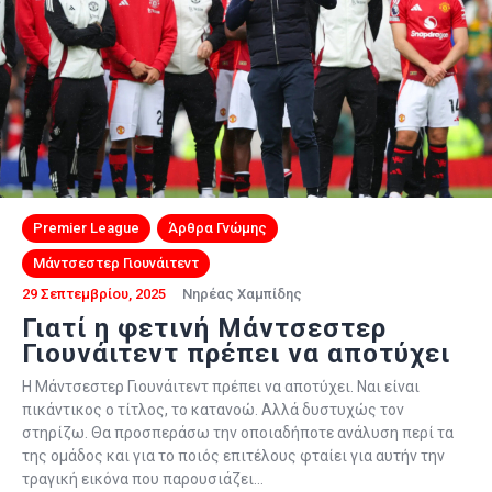
Premier League
Άρθρα Γνώμης
Μάντσεστερ Γιουνάιτεντ
29 Σεπτεμβρίου, 2025
Νηρέας Χαμπίδης
Γιατί η φετινή Μάντσεστερ
Γιουνάιτεντ πρέπει να αποτύχει
Η Μάντσεστερ Γιουνάιτεντ πρέπει να αποτύχει. Ναι είναι
πικάντικος ο τίτλος, το κατανοώ. Αλλά δυστυχώς τον
στηρίζω. Θα προσπεράσω την οποιαδήποτε ανάλυση περί τα
της ομάδος και για το ποιός επιτέλους φταίει για αυτήν την
τραγική εικόνα που παρουσιάζει…