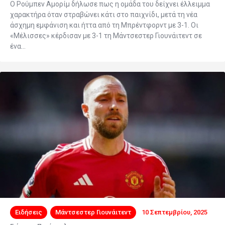
Ο Ρούμπεν Αμορίμ δήλωσε πως η ομάδα του δείχνει έλλειμμα
χαρακτήρα όταν στραβώνει κάτι στο παιχνίδι, μετά τη νέα
άσχημη εμφάνιση και ήττα από τη Μπρέντφορντ με 3-1. Οι
«Μέλισσες» κέρδισαν με 3-1 τη Μάντσεστερ Γιουνάιτεντ σε
ένα…
Ειδήσεις
Μάντσεστερ Γιουνάιτεντ
10 Σεπτεμβρίου, 2025