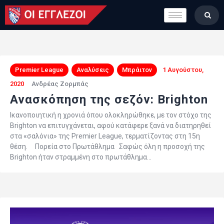
LONDON CALLING
ΚΑΤΗΓΟΡΙΕΣ
ΣΤΗΛΕΣ
ΒΑΘΜΟΛΟΓΙΕΣ
Premier League
Αναλύσεις
Μπράιτον
1 Αυγούστου,
ΟΜΑΔΕΣ
2020
Ανδρέας Ζορμπάς
Ανασκόπηση της σεζόν: Brighton
ΠΟΙΟΙ ΕΙΜΑΣΤΕ
Ικανοποιητική η χρονιά όπου ολοκληρώθηκε, με τον στόχο της
Brighton να επιτυγχάνεται, αφού κατάφερε ξανά να διατηρηθεί
στα «σαλόνια» της Premier League, τερματίζοντας στη 15η
θέση. Πορεία στο Πρωτάθλημα Σαφώς όλη η προσοχή της
Brighton ήταν στραμμένη στο πρωτάθλημα…