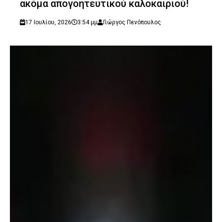
ακόμα απογοητευτικού καλοκαιριού!
17 Ιουλίου, 2026
3:54 μμ
Γιώργος Πενόπουλος