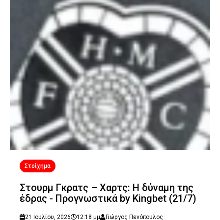
Στοίχημα
Στουρμ Γκρατς – Χαρτς: Η δύναμη της
έδρας - Προγνωστικά by Kingbet (21/7)
21 Ιουλίου, 2026
12:18 μμ
Γιώργος Πενόπουλος