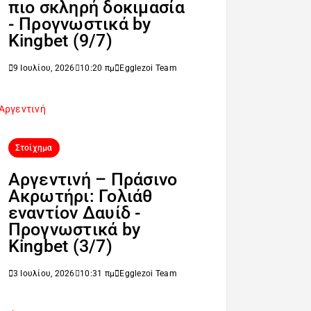
πιο σκληρή δοκιμασία
- Προγνωστικά by
Kingbet (9/7)
9 Ιουλίου, 2026
10:20 πμ
Egglezoi Team
Στοίχημα
Αργεντινή – Πράσινο
Ακρωτήρι: Γολιάθ
εναντίον Δαυίδ -
Προγνωστικά by
Kingbet (3/7)
3 Ιουλίου, 2026
10:31 πμ
Egglezoi Team