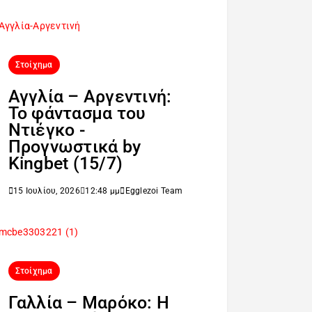
Στοίχημα
Αγγλία – Αργεντινή:
Το φάντασμα του
Ντιέγκο -
Προγνωστικά by
Kingbet (15/7)
15 Ιουλίου, 2026
12:48 μμ
Egglezoi Team
Στοίχημα
Γαλλία – Μαρόκο: Η