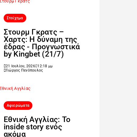
Στοίχημα
Στουρμ Γκρατς –
Χαρτς: Η δύναμη της
έδρας - Προγνωστικά
by Kingbet (21/7)
21 Ιουλίου, 2026
12:18 μμ
Γιώργος Πενόπουλος
Αφιερώματα
Εθνική Αγγλίας: Το
inside story ενός
ακόμα