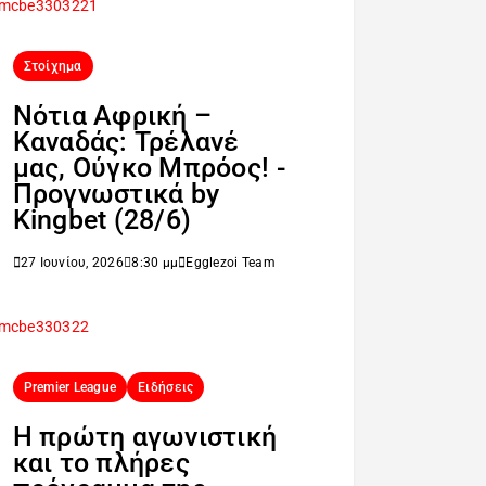
Στοίχημα
Νότια Αφρική –
Καναδάς: Τρέλανέ
μας, Ούγκο Μπρόος! -
Προγνωστικά by
Kingbet (28/6)
27 Ιουνίου, 2026
8:30 μμ
Egglezoi Team
Premier League
Ειδήσεις
H πρώτη αγωνιστική
και το πλήρες