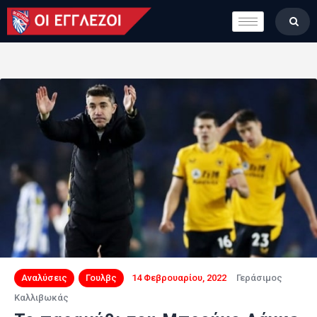
LONDON CALLING
ΚΑΤΗΓΟΡΙΕΣ
ΣΤΗΛΕΣ
ΒΑΘΜΟΛΟΓΙΕΣ
ΟΜΑΔΕΣ
ΠΟΙΟΙ ΕΙΜΑΣΤΕ
Αναλύσεις
Γουλβς
14 Φεβρουαρίου, 2022
Γεράσιμος
Καλλιβωκάς