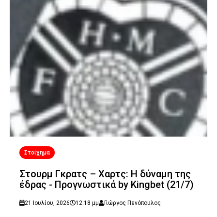
Στοίχημα
Στουρμ Γκρατς – Χαρτς: Η δύναμη της
έδρας - Προγνωστικά by Kingbet (21/7)
21 Ιουλίου, 2026
12:18 μμ
Γιώργος Πενόπουλος