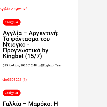
Στοίχημα
Αγγλία – Αργεντινή:
Το φάντασμα του
Ντιέγκο -
Προγνωστικά by
Kingbet (15/7)
15 Ιουλίου, 2026
12:48 μμ
Egglezoi Team
Στοίχημα
Γαλλία – Μαρόκο: Η