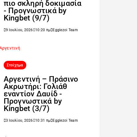
πιο σκληρή δοκιμασία
- Προγνωστικά by
Kingbet (9/7)
9 Ιουλίου, 2026
10:20 πμ
Egglezoi Team
Στοίχημα
Αργεντινή – Πράσινο
Ακρωτήρι: Γολιάθ
εναντίον Δαυίδ -
Προγνωστικά by
Kingbet (3/7)
3 Ιουλίου, 2026
10:31 πμ
Egglezoi Team