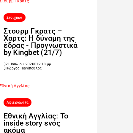
Στοίχημα
Στουρμ Γκρατς –
Χαρτς: Η δύναμη της
έδρας - Προγνωστικά
by Kingbet (21/7)
21 Ιουλίου, 2026
12:18 μμ
Γιώργος Πενόπουλος
Αφιερώματα
Εθνική Αγγλίας: Το
inside story ενός
ακόμα