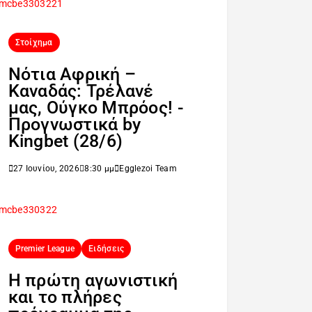
Στοίχημα
Νότια Αφρική –
Καναδάς: Τρέλανέ
μας, Ούγκο Μπρόος! -
Προγνωστικά by
Kingbet (28/6)
27 Ιουνίου, 2026
8:30 μμ
Egglezoi Team
Premier League
Ειδήσεις
H πρώτη αγωνιστική
και το πλήρες