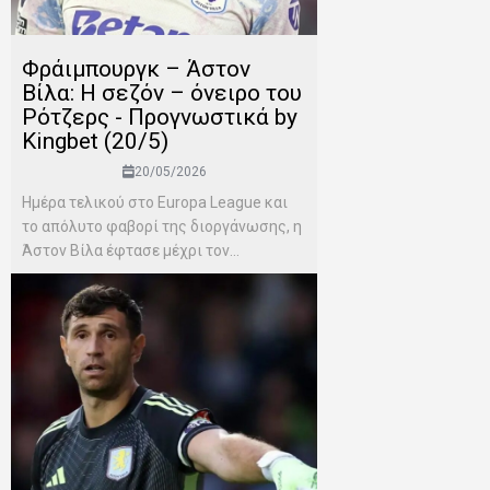
Φράιμπουργκ – Άστον
Βίλα: Η σεζόν – όνειρο του
Ρότζερς - Προγνωστικά by
Kingbet (20/5)
20/05/2026
Ημέρα τελικού στο Europa League και
το απόλυτο φαβορί της διοργάνωσης, η
Άστον Βίλα έφτασε μέχρι τον...