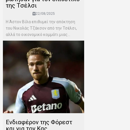
της Τσέλσι
22/08/2025
Η Άστον Βίλα επιθυμεί την απόκτηση
του Νικολάς Τζάκσον από την Τσέλσι,
αλλά το οικονομικό κομμάτι μιας...
Ενδιαφέρον της Φόρεστ
και για τον Κας