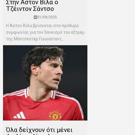
Στην Άστον Βίλα ο
Τζέιντον Σάντσο
01/09/2025
Η Άστον Βίλα βρίσκεται στα πρόθυρα
συμφωνίας για τον δανεισμό του εξτρέμ
της Μάντσεστερ Γιουνάιτεντ,...
Όλα δείχνουν ότι μένει