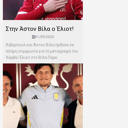
Στην Άστον Βίλα ο Έλιοτ!
01/09/2025
Λίβερπουλ και Άστον Βίλα ήρθανε σε
πλήρη συμφωνία για τη μεταγραφή του
Χάρβεϊ Έλιοτ στο Βίλα Παρκ.