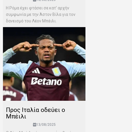
Η Ρόμα έχει φτάσει σε κατ’ αρχήν
συμφωνία με την Άστον Βίλα για τον
δανεισμό του Λέον Μπέιλι.
Προς Ιταλία οδεύει ο
Μπέιλι
13/08/2025