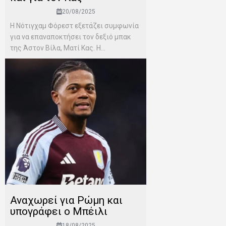
20/08/2025
Η Νότιγχαμ Φόρεστ εξετάζει συμφωνία
για να επαναποκτήσει τον δεξιό μπακ
της Άστον Βίλα, Ματί Κας. Η...
Αναχωρεί για Ρώμη και
υπογράφει ο Μπέιλι
18/08/2025