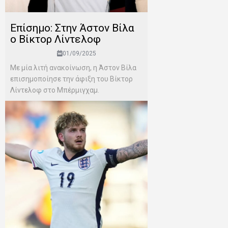
Επίσημο: Στην Άστον Βίλα
ο Βίκτορ Λίντελοφ
01/09/2025
Με μία λιτή ανακοίνωση, η Άστον Βίλα
επισημοποίησε την άφιξη του Βίκτορ
Λίντελοφ στο Μπέρμιγχαμ.