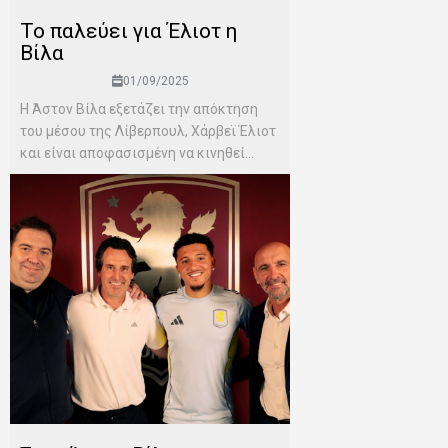
Το παλεύει για Έλιοτ η
Βίλα
01/09/2025
Η Άστον Βίλα εξετάζει την απόκτηση
του μέσου της Λίβερπουλ, Χάρβεϊ Έλιοτ
και είναι αποφασισμένη να κινηθεί...