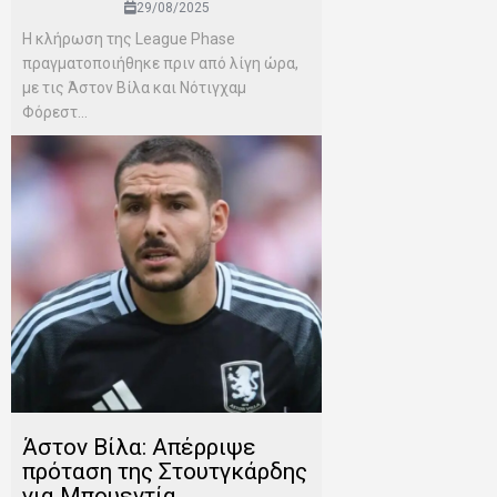
29/08/2025
H κλήρωση της League Phase
πραγματοποιήθηκε πριν από λίγη ώρα,
με τις Άστον Βίλα και Νότιγχαμ
Φόρεστ...
Άστον Βίλα: Απέρριψε
πρόταση της Στουτγκάρδης
για Μπουεντία