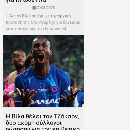
27/08/2025
Η Άστον Βίλα απέρριψε την αρχική
πρόταση της Στουτγάρδης για δανεισμό
με οψιόν αγοράς του Εμιλιάνο Μ...
Η Βίλα θέλει τον Τζάκσον,
δύο ακόμη σύλλογοι
ρώτησαν για τον επιθετικό