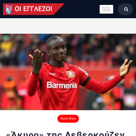
LONDON CALLING
ΚΑΤΗΓΟΡΙΕΣ
ΣΤΗΛΕΣ
ΒΑΘΜΟΛΟΓΙΕΣ
ΟΜΑΔΕΣ
ΠΟΙΟΙ ΕΙΜΑΣΤΕ
Άστον Βίλα
«Άκυρο» της Λεβερκούζεν