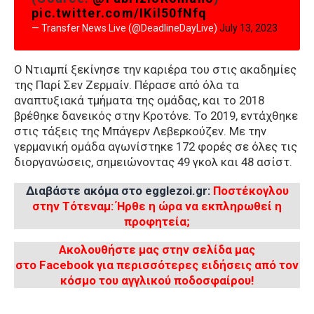
pic.twitter.com/IKil50fNfq
— Transfer News Live (@DeadlineDayLive)
July 13, 2023
Ο Ντιαμπί ξεκίνησε την καριέρα του στις ακαδημίες
της Παρί Σεν Ζερμαίν. Πέρασε από όλα τα
αναπτυξιακά τμήματα της ομάδας, και το 2018
βρέθηκε δανεικός στην Κροτόνε. Το 2019, εντάχθηκε
στις τάξεις της Μπάγερν Λεβερκούζεν. Με την
γερμανική ομάδα αγωνίστηκε 172 φορές σε όλες τις
διοργανώσεις, σημειώνοντας 49 γκολ και 48 ασίστ.
Διαβάστε ακόμα στο egglezoi.gr:
Ποστέκογλου
στην Τότεναμ: Ήρθε η ώρα να εκπληρωθεί η
προφητεία;
Ακολουθήστε μας στην σελίδα μας
στο Facebook για περισσότερες ειδήσεις από τον
κόσμο του αγγλικού ποδοσφαίρου!