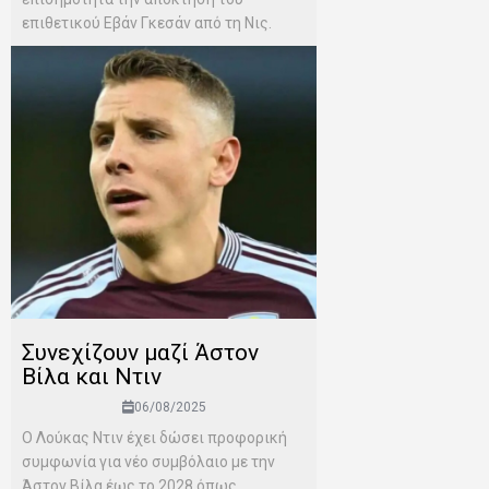
επιθετικού Εβάν Γκεσάν από τη Νις.
Συνεχίζουν μαζί Άστον
Βίλα και Ντιν
06/08/2025
Ο Λούκας Ντιν έχει δώσει προφορική
συμφωνία για νέο συμβόλαιο με την
Άστον Βίλα έως το 2028 όπως