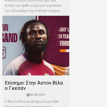
H σεζόν 2025/2026 είναι προ των
πυλών και ήρθε η ώρα για το preview
των 20 ομάδων της Premier League,...
Επίσημο: Στην Άστον Βίλα
ο Γκεσάν
08/08/2025
Η Άστον Βίλα ολοκλήρωσε με κάθε
επισημότητα την απόκτηση του