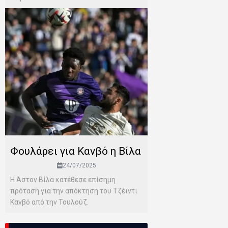
Φουλάρει για Κανβό η Βίλα
24/07/2025
Η Άστον Βίλα κατέθεσε επίσημη
πρόταση για την απόκτηση του Τζέιντι
Κανβό από την Τουλούζ.