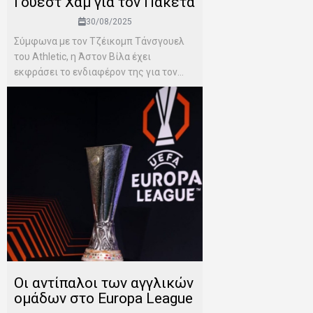
Γουέστ Χαμ για τον Πακετά
30/08/2025
Σύμφωνα με τον Τζέικομπ Τάνσγουελ
του Αthletic, η Άστον Βίλα έχει
εκφράσει το ενδιαφέρον της για τον...
Οι αντίπαλοι των αγγλικών
ομάδων στο Europa League