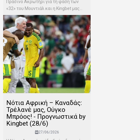
Πράσινο Ακρωτήρι για τη φάση των
«32» του Μουντιάλ και η Kingbet μας...
Νότια Αφρική – Καναδάς:
Τρέλανέ μας, Ούγκο
Μπρόος! - Προγνωστικά by
Kingbet (28/6)
27/06/2026