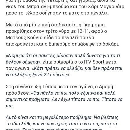
για την ομάδα της τέταρτης κατηγορίας, αλλά τα
γκολ του Μπράιαν Εμπεούμο και του Χάρι Μαγκουάιρ
προς το τέλος οδήγησαν το ματς στα πέναλτι.
Μετά από μία επική διαδικασία, η Γκρίμσμπι
προκρίθηκε στον τρίτο γύρο με 12-11, αφού ο
Ματέους Κούνια είδε το πέναλτί του να
αποκρούεται και ο Εμπεούμο σημάδεψε το δοκάρι.
«
Νομίζω ότι οι παίκτες μίλησαν πολύ δυνατά για το τι
θέλουν σήμερα»
, είπε ο Αμορίμ στο ITV Sport μετά
τον αγώνα. «
Κάτι πρέπει να αλλάξει και δεν πρόκειται
να αλλάξεις ξανά 22 παίκτες
».
Στη συνέντευξη Τύπου μετά τον αγώνα, ο Αμορίμ
πρόσθεσε: «
Θα ήθελα να πω πολύ έξυπνα και πολύ
σημαντικά πράγματα. Δεν έχω τίποτα να πω. Τίποτα να
πω.
Αυτό είναι και το μεγαλύτερο πρόβλημα. Να βλέπεις
τα ίδια λάθη και να μην έχεις τίποτα να πεις αυτή τη