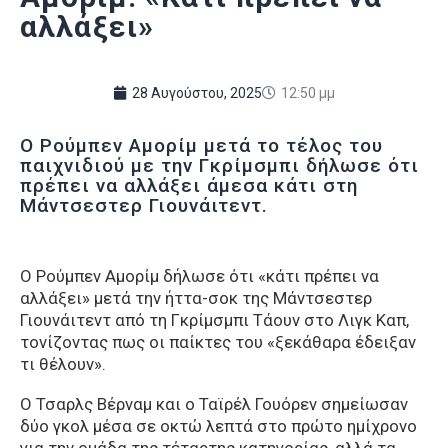
αλλάξει»
28 Αυγούστου, 2025
12:50 μμ
Ο Ρούμπεν Αμορίμ μετά το τέλος του
παιχνιδιού με την Γκρίμσμπι δήλωσε ότι
πρέπει να αλλάξει άμεσα κάτι στη
Μάντσεστερ Γιουνάιτεντ.
Ο Ρούμπεν Αμορίμ δήλωσε ότι «κάτι πρέπει να
αλλάξει» μετά την ήττα-σοκ της Μάντσεστερ
Γιουνάιτεντ από τη Γκρίμσμπι Τάουν στο Λιγκ Καπ,
τονίζοντας πως οι παίκτες του «ξεκάθαρα έδειξαν
τι θέλουν».
Ο Τσαρλς Βέρναμ και ο Ταϊρέλ Γουόρεν σημείωσαν
δύο γκολ μέσα σε οκτώ λεπτά στο πρώτο ημίχρονο