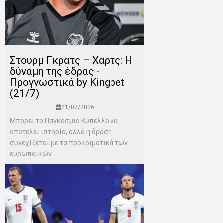
Στουρμ Γκρατς – Χαρτς: Η
δύναμη της έδρας -
Προγνωστικά by Kingbet
(21/7)
21/07/2026
Μπορεί το Παγκόσμιο Κύπελλο να
αποτελεί ιστορία, αλλά η δράση
συνεχίζεται με τα προκριματικά των
ευρωπαϊκών...