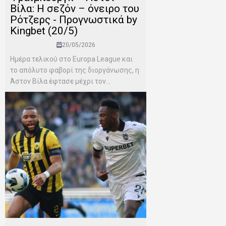
Βίλα: Η σεζόν – όνειρο του
Ρότζερς - Προγνωστικά by
Kingbet (20/5)
20/05/2026
Ημέρα τελικού στο Europa League και
το απόλυτο φαβορί της διοργάνωσης, η
Άστον Βίλα έφτασε μέχρι τον...