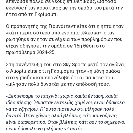
επένδυσε πολλά σε νέους επιθετικούς, ωστόσο
εκείνος ήταν καυστικός με την ομάδα του μετά την
ήττα από τη Γκρίμσμπι.
Ο προπονητής της Γιουνάιτεντ είπε ότι η ήττα ήταν
«κάτι περισσότερο από ένα αποτέλεσμα», όταν
ρωτήθηκε αν ήταν συνέχεια των προβλημάτων που
είχαν οδηγήσει την ομάδα σε 15η θέση στο
πρωτάθλημα 2024-25.
Στη συνέντευξή του στο Sky Sports μετά τον αγώνα,
ο Αμορίμ είπε ότι η Γκρίμσμπι ήταν «η μόνη ομάδα
στο γήπεδο» και επανέλαβε ότι οι παίκτες του
«μίλησαν πολύ δυνατά» με την απόδοσή τους.
«Ξεκινήσαμε το παιχνίδι χωρίς καμία ένταση, καμία
ιδέα πίεσης. Ήμασταν εντελώς χαμένοι, είναι δύσκολο
να το εξηγήσω. Γι’ αυτό πιστεύω ότι μίλησαν πολύ
δυνατά.
Όταν χάνεις αλλά βλέπεις κάτι καινούργιο,
είναι διαφορετικό. Όταν βλέπεις κάτι σαν το σημερινό,
είναι δύσκολο να μιλήσεις γι’ αυτό».