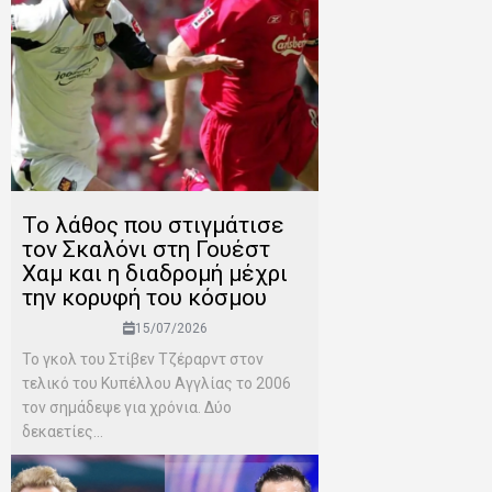
Το λάθος που στιγμάτισε
τον Σκαλόνι στη Γουέστ
Χαμ και η διαδρομή μέχρι
την κορυφή του κόσμου
15/07/2026
Το γκολ του Στίβεν Τζέραρντ στον
τελικό του Κυπέλλου Αγγλίας το 2006
τον σημάδεψε για χρόνια. Δύο
δεκαετίες...