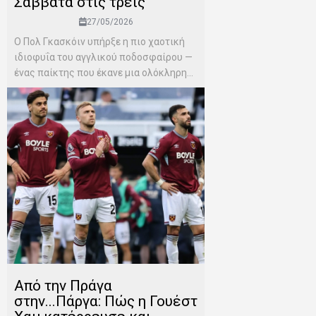
Σάββατα στις τρεις
27/05/2026
Ο Πολ Γκασκόιν υπήρξε η πιο χαοτική
ιδιοφυΐα του αγγλικού ποδοσφαίρου —
ένας παίκτης που έκανε μια ολόκληρη...
Από την Πράγα
στην...Πάργα: Πώς η Γουέστ