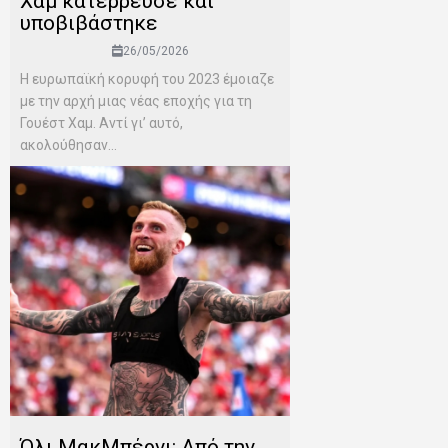
Χαμ κατέρρευσε και
υποβιβάστηκε
26/05/2026
Η ευρωπαϊκή κορυφή του 2023 έμοιαζε
με την αρχή μιας νέας εποχής για τη
Γουέστ Χαμ. Αντί γι’ αυτό,
ακολούθησαν...
Όλι ΜακΜπέρνι: Aπό την