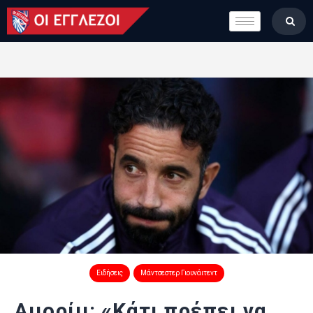
LONDON CALLING
ΚΑΤΗΓΟΡΙΕΣ
ΣΤΗΛΕΣ
ΒΑΘΜΟΛΟΓΙΕΣ
ΟΜΑΔΕΣ
ΠΟΙΟΙ ΕΙΜΑΣΤΕ
Ειδήσεις
Μάντσεστερ Γιουνάιτεντ
Αμορίμ: «Κάτι πρέπει να