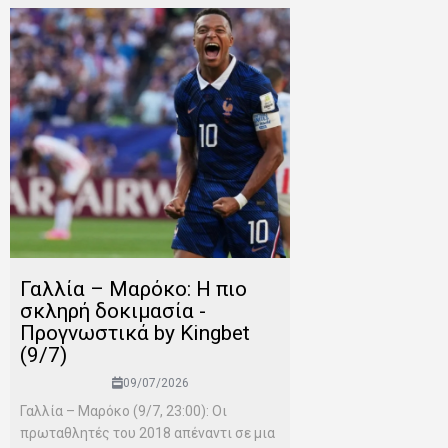
Γαλλία – Μαρόκο: Η πιο
σκληρή δοκιμασία -
Προγνωστικά by Kingbet
(9/7)
09/07/2026
Γαλλία – Μαρόκο (9/7, 23:00): Οι
πρωταθλητές του 2018 απέναντι σε μια