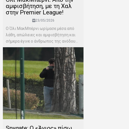
αμφισβήτηση, με τη Χαλ
στην Premier League!
23/05/2026
Ο Όλι ΜακΜπέρνι ωρίμασε μέσα από
λάθη, απώλειες και αμφισβήτηση και
σήμερα έγινε ο άνθρωπος της ανόδου...
Spygate: Ο «Άγιος» πίσω