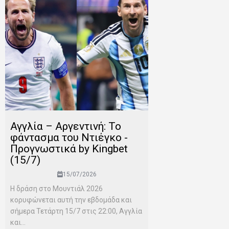
Αγγλία – Αργεντινή: Το
φάντασμα του Ντιέγκο -
Προγνωστικά by Kingbet
(15/7)
15/07/2026
Η δράση στο Μουντιάλ 2026
κορυφώνεται αυτή την εβδομάδα και
σήμερα Τετάρτη 15/7 στις 22:00, Αγγλία
και...