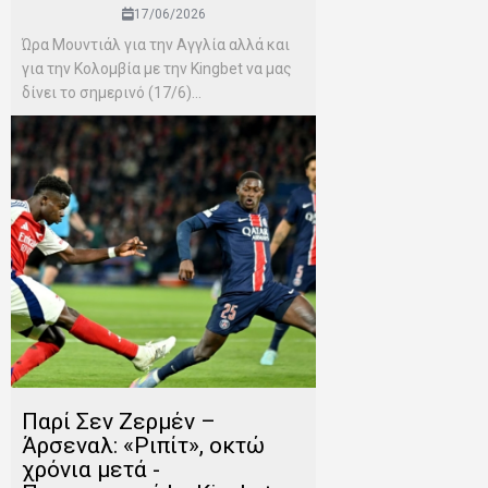
17/06/2026
Ώρα Μουντιάλ για την Αγγλία αλλά και
για την Κολομβία με την Kingbet να μας
δίνει το σημερινό (17/6)...
Παρί Σεν Ζερμέν –
Άρσεναλ: «Ριπίτ», οκτώ
χρόνια μετά -