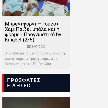
Μπρέντφορντ – Γουέστ
Χαμ: Παίζει μπάλα και η
φόρμα - Προγνωστικά by
Kingbet (2/5)
02/05/2026
Η Kingbet μας δίνει το προγνωστικό της
από τη σημερινή μάχη ανάμεσα σε
Μπρέντφορντ και Γουέστ Χαμ!
ΠΡΟΣΦΑΤΕΣ
ΕΙΔΗΣΕΙΣ