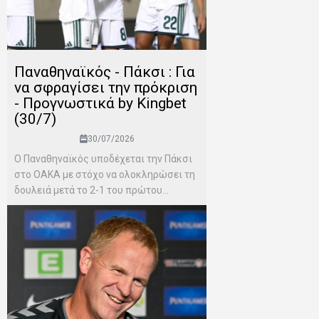
Παναθηναϊκός - Πάκσι : Για
να σφραγίσει την πρόκριση
- Προγνωστικά by Kingbet
(30/7)
30/07/2026
Ο Παναθηναϊκός υποδέχεται την Πάκσι
στο ΟΑΚΑ με στόχο να ολοκληρώσει τη
δουλειά μετά το 2-1 του πρώτου...