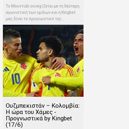
Το Μουντιάλ συνεχίζεται με τη δεύτερη
αγωνιστική των ομίλων και η Kingbet
μας δίνει το προγνωστικό της...
Ουζμπεκιστάν – Κολομβία:
Η ώρα του Χάμες -
Προγνωστικά by Kingbet
(17/6)