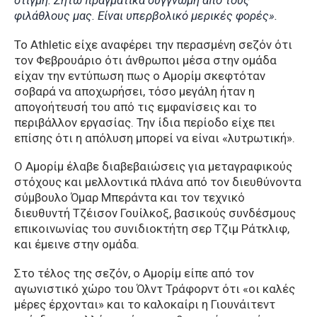
στιγμή. Ζητώ πραγματικά συγγνώμη από τους
φιλάθλους μας. Είναι υπερβολικό μερικές φορές».
Το Athletic είχε αναφέρει την περασμένη σεζόν ότι
τον Φεβρουάριο ότι άνθρωποι μέσα στην ομάδα
είχαν την εντύπωση πως ο Αμορίμ σκεφτόταν
σοβαρά να αποχωρήσει, τόσο μεγάλη ήταν η
απογοήτευσή του από τις εμφανίσεις και το
περιβάλλον εργασίας. Την ίδια περίοδο είχε πει
επίσης ότι η απόλυση μπορεί να είναι «λυτρωτική».
Ο Αμορίμ έλαβε διαβεβαιώσεις για μεταγραφικούς
στόχους και μελλοντικά πλάνα από τον διευθύνοντα
σύμβουλο Όμαρ Μπεράντα και τον τεχνικό
διευθυντή Τζέισον Γουίλκοξ, βασικούς συνδέσμους
επικοινωνίας του συνιδιοκτήτη σερ Τζιμ Ράτκλιφ,
και έμεινε στην ομάδα.
Στο τέλος της σεζόν, ο Αμορίμ είπε από τον
αγωνιστικό χώρο του Όλντ Τράφορντ ότι «οι καλές
μέρες έρχονται» και το καλοκαίρι η Γιουνάιτεντ