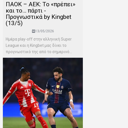
ΠΑΟΚ – ΑΕΚ: Το «πρέπει»
και το… πάρτι -
Προγνωστικά by Kingbet
(13/5)
13/05/2026
Ημέρα play-off στην ελληνική Super
League και η Kingbet μας δίνει το
προγνωστικό της από το σημερινό...