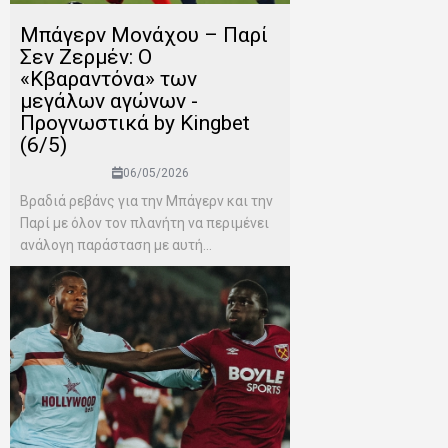
Μπάγερν Μονάχου – Παρί
Σεν Ζερμέν: Ο
«Κβαραντόνα» των
μεγάλων αγώνων -
Προγνωστικά by Kingbet
(6/5)
06/05/2026
Βραδιά ρεβάνς για την Μπάγερν και την
Παρί με όλον τον πλανήτη να περιμένει
ανάλογη παράσταση με αυτή...