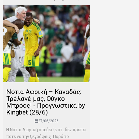
Νότια Αφρική – Καναδάς:
Τρέλανέ μας, Ούγκο
Μπρόος! - Προγνωστικά by
Kingbet (28/6)
27/06/2026
Η Νότια Αφρική απέδειξε ότι δεν πρέπει
ποτέ να την ξεγράφεις. Παρά το