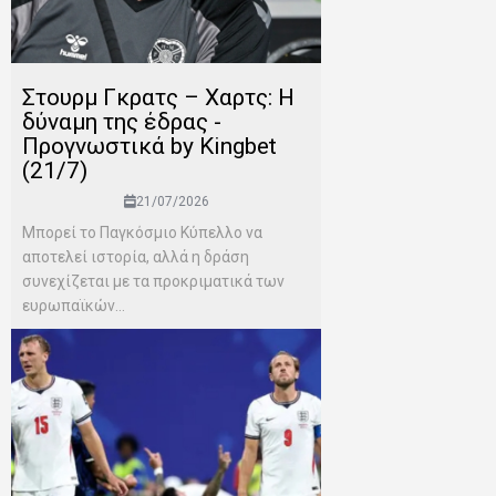
Στουρμ Γκρατς – Χαρτς: Η
δύναμη της έδρας -
Προγνωστικά by Kingbet
(21/7)
21/07/2026
Μπορεί το Παγκόσμιο Κύπελλο να
αποτελεί ιστορία, αλλά η δράση
συνεχίζεται με τα προκριματικά των
ευρωπαϊκών...