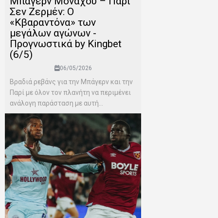
Μπάγερν Μονάχου – Παρί
Σεν Ζερμέν: Ο
«Κβαραντόνα» των
μεγάλων αγώνων -
Προγνωστικά by Kingbet
(6/5)
06/05/2026
Βραδιά ρεβάνς για την Μπάγερν και την
Παρί με όλον τον πλανήτη να περιμένει
ανάλογη παράσταση με αυτή...