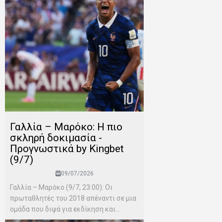
Γαλλία – Μαρόκο: Η πιο
σκληρή δοκιμασία -
Προγνωστικά by Kingbet
(9/7)
09/07/2026
Γαλλία – Μαρόκο (9/7, 23:00): Οι
πρωταθλητές του 2018 απέναντι σε μια
ομάδα που διψά για εκδίκηση και...