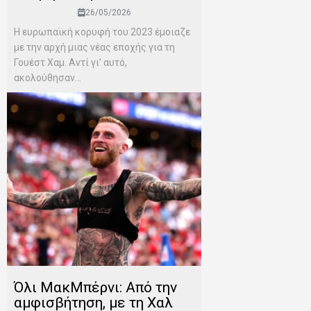
26/05/2026
Η ευρωπαϊκή κορυφή του 2023 έμοιαζε
με την αρχή μιας νέας εποχής για τη
Γουέστ Χαμ. Αντί γι’ αυτό,
ακολούθησαν...
Όλι ΜακΜπέρνι: Aπό την
αμφισβήτηση, με τη Χαλ