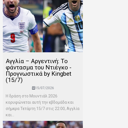
Αγγλία – Αργεντινή: Το
φάντασμα του Ντιέγκο -
Προγνωστικά by Kingbet
(15/7)
15/07/2026
Η δράση στο Μουντιάλ 2026
κορυφώνεται αυτή την εβδομάδα και
σήμερα Τετάρτη 15/7 στις 22:00, Αγγλία
και...