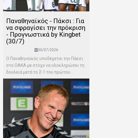
Παναθηναϊκός - Πάκσι : Για
να σφραγίσει την πρόκριση
- Προγνωστικά by Kingbet
(30/7)
30/07/2026
Ο Παναθηναϊκός υποδέχεται την Πάκσι
στο ΟΑΚΑ με στόχο να ολοκληρώσει τη
δουλειά μετά το 2-1 του πρώτου...