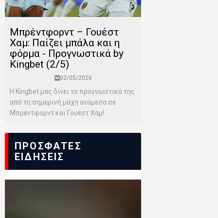
Μπρέντφορντ – Γουέστ
Χαμ: Παίζει μπάλα και η
φόρμα - Προγνωστικά by
Kingbet (2/5)
02/05/2026
Η Kingbet μας δίνει το προγνωστικό της
από τη σημερινή μάχη ανάμεσα σε
Μπρέντφορντ και Γουέστ Χαμ!
ΠΡΟΣΦΑΤΕΣ
ΕΙΔΗΣΕΙΣ