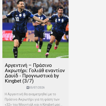
Αργεντινή – Πράσινο
Ακρωτήρι: Γολιάθ εναντίον
Δαυίδ - Προγνωστικά by
Kingbet (3/7)
03/07/2026
Η Αργεντινή θα αναμετρηθεί με το
Πράσινο Ακρωτήρι για τη φάση των
«32» του Μουντιάλ και η Kingbet μας...