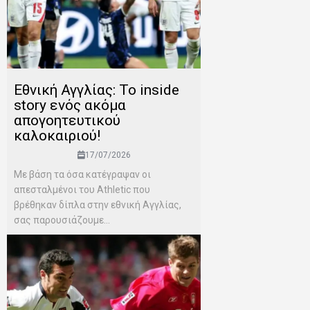
Εθνική Αγγλίας: Το inside
story ενός ακόμα
απογοητευτικού
καλοκαιριού!
17/07/2026
Mε βάση τα όσα κατέγραψαν οι
απεσταλμένοι του Αthletic που
βρέθηκαν δίπλα στην εθνική Αγγλίας,
σας παρουσιάζουμε...