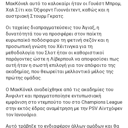
ΜακΚόνελ αυτό το καλοκαίρι ήταν οι Γουέστ Μπρομ,
Χαλ Σίτι και Όξφορντ Γιουνάιτεντ, καθώς και η
αυστριακή Στουρμ Γκρατς.
Οι ταχείες διαπραγματεύσεις του Άγιαξ, η
δυνατότητά του να προσφέρει στον παίκτη
ευρωπαϊκό ποδόσφαιρο τη φετινή σεζόν και η
προσωπική γνώση του Χέιτινγκα για τη
μεθοδολογία του Σλοτ ήταν οι καθοριστικοί
παράγοντες ώστε η Λίβερπουλ να αποφασίσει πως
αυτή ήταν η σωστή επιλογή για τον απόφοιτο της
ακαδημίας, που θεωρείται μελλοντικό μέλος της
πρώτης ομάδας.
Ο ΜακΚόνελ αναδείχθηκε από τις ακαδημίες του
Άνφιλντ και πραγματοποίησε εντυπωσιακή
εμφάνιση στο ντεμπούτο του στο Champions League
στην εκτός έδρας αναμέτρηση με την PSV Αϊντχόφεν
τον Ιανουάριο.
Αυτό τράβηξε το ενδιαφέρον άλλων ομάδων και θα