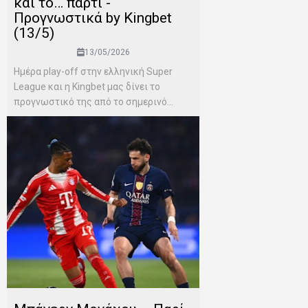
και το… πάρτι -
Προγνωστικά by Kingbet
(13/5)
13/05/2026
Ημέρα play-off στην ελληνική Super
League και η Kingbet μας δίνει το
προγνωστικό της από το σημερινό...