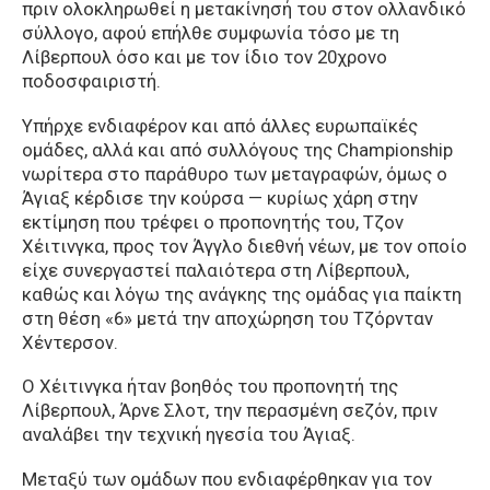
πριν ολοκληρωθεί η μετακίνησή του στον ολλανδικό
σύλλογο, αφού επήλθε συμφωνία τόσο με τη
Λίβερπουλ όσο και με τον ίδιο τον 20χρονο
ποδοσφαιριστή.
Υπήρχε ενδιαφέρον και από άλλες ευρωπαϊκές
ομάδες, αλλά και από συλλόγους της Championship
νωρίτερα στο παράθυρο των μεταγραφών, όμως ο
Άγιαξ κέρδισε την κούρσα — κυρίως χάρη στην
εκτίμηση που τρέφει ο προπονητής του, Τζον
Χέιτινγκα, προς τον Άγγλο διεθνή νέων, με τον οποίο
είχε συνεργαστεί παλαιότερα στη Λίβερπουλ,
καθώς και λόγω της ανάγκης της ομάδας για παίκτη
στη θέση «6» μετά την αποχώρηση του Τζόρνταν
Χέντερσον.
Ο Χέιτινγκα ήταν βοηθός του προπονητή της
Λίβερπουλ, Άρνε Σλοτ, την περασμένη σεζόν, πριν
αναλάβει την τεχνική ηγεσία του Άγιαξ.
Μεταξύ των ομάδων που ενδιαφέρθηκαν για τον