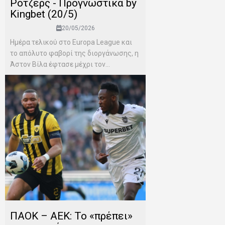
Ρότζερς - Προγνωστικά by
Kingbet (20/5)
20/05/2026
Ημέρα τελικού στο Europa League και
το απόλυτο φαβορί της διοργάνωσης, η
Άστον Βίλα έφτασε μέχρι τον...
ΠΑΟΚ – ΑΕΚ: Το «πρέπει»