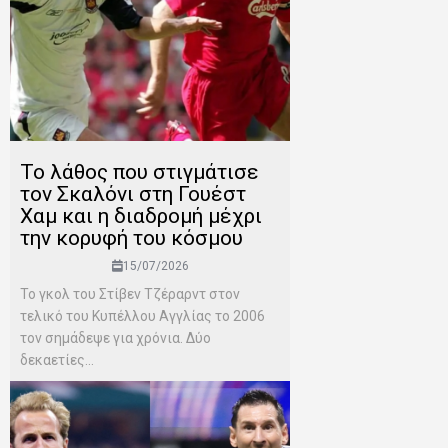
Το λάθος που στιγμάτισε
τον Σκαλόνι στη Γουέστ
Χαμ και η διαδρομή μέχρι
την κορυφή του κόσμου
15/07/2026
Το γκολ του Στίβεν Τζέραρντ στον
τελικό του Κυπέλλου Αγγλίας το 2006
τον σημάδεψε για χρόνια. Δύο
δεκαετίες...