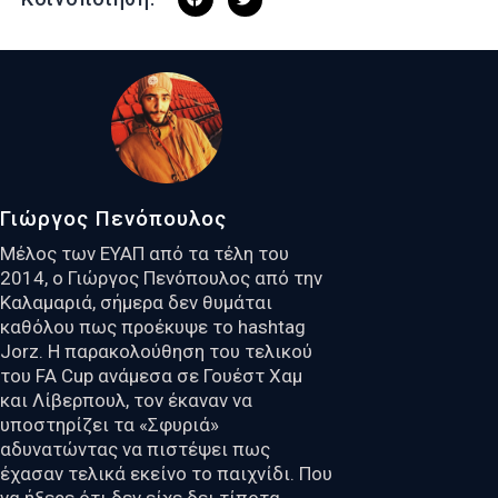
Γιώργος Πενόπουλος
Μέλος των ΕΥΑΠ από τα τέλη του
2014, ο Γιώργος Πενόπουλος από την
Καλαμαριά, σήμερα δεν θυμάται
καθόλου πως προέκυψε το hashtag
Jorz. Η παρακολούθηση του τελικού
του FA Cup ανάμεσα σε Γουέστ Χαμ
και Λίβερπουλ, τον έκαναν να
υποστηρίζει τα «Σφυριά»
αδυνατώντας να πιστέψει πως
έχασαν τελικά εκείνο το παιχνίδι. Που
να ήξερε ότι δεν είχε δει τίποτα