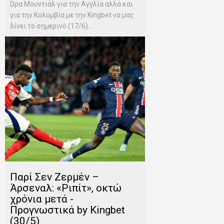
Ώρα Μουντιάλ για την Αγγλία αλλά και
για την Κολομβία με την Kingbet να μας
δίνει το σημερινό (17/6)...
Παρί Σεν Ζερμέν –
Άρσεναλ: «Ριπίτ», οκτώ
χρόνια μετά -
Προγνωστικά by Kingbet
(30/5)