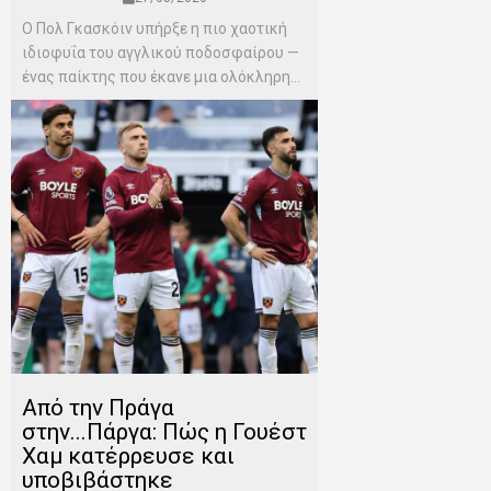
Ο Πολ Γκασκόιν υπήρξε η πιο χαοτική
ιδιοφυΐα του αγγλικού ποδοσφαίρου —
ένας παίκτης που έκανε μια ολόκληρη...
Από την Πράγα
στην...Πάργα: Πώς η Γουέστ
Χαμ κατέρρευσε και
υποβιβάστηκε