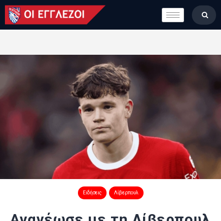
LONDON CALLING
ΚΑΤΗΓΟΡΙΕΣ
ΣΤΗΛΕΣ
ΒΑΘΜΟΛΟΓΙΕΣ
ΟΜΑΔΕΣ
ΠΟΙΟΙ ΕΙΜΑΣΤΕ
Ειδήσεις
Λίβερπουλ
Ανανέωσε με τη Λίβερπουλ