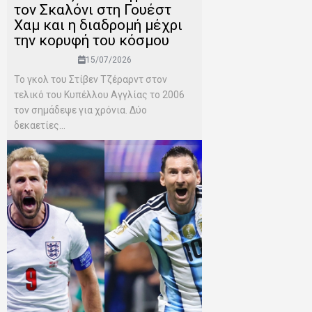
τον Σκαλόνι στη Γουέστ
Χαμ και η διαδρομή μέχρι
την κορυφή του κόσμου
15/07/2026
Το γκολ του Στίβεν Τζέραρντ στον
τελικό του Κυπέλλου Αγγλίας το 2006
τον σημάδεψε για χρόνια. Δύο
δεκαετίες...