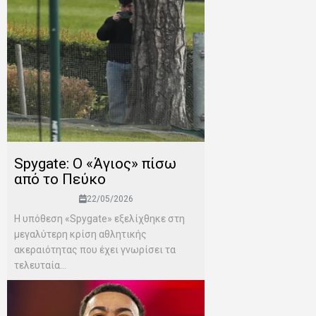
Spygate: Ο «Άγιος» πίσω
από το Πεύκο
22/05/2026
Η υπόθεση «Spygate» εξελίχθηκε στη
μεγαλύτερη κρίση αθλητικής
ακεραιότητας που έχει γνωρίσει τα
τελευταία...