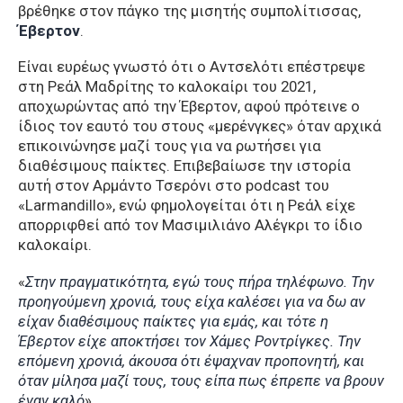
βρέθηκε στον πάγκο της μισητής συμπολίτισσας,
Έβερτον
.
Είναι ευρέως γνωστό ότι ο Αντσελότι επέστρεψε
στη Ρεάλ Μαδρίτης το καλοκαίρι του 2021,
αποχωρώντας από την Έβερτον, αφού πρότεινε ο
ίδιος τον εαυτό του στους «μερένγκες» όταν αρχικά
επικοινώνησε μαζί τους για να ρωτήσει για
διαθέσιμους παίκτες. Επιβεβαίωσε την ιστορία
αυτή στον Αρμάντο Τσερόνι στο podcast του
«Larmandillo», ενώ φημολογείται ότι η Ρεάλ είχε
απορριφθεί από τον Μασιμιλιάνο Αλέγκρι το ίδιο
καλοκαίρι.
«
Στην πραγματικότητα, εγώ τους πήρα τηλέφωνο. Την
προηγούμενη χρονιά, τους είχα καλέσει για να δω αν
είχαν διαθέσιμους παίκτες για εμάς, και τότε η
Έβερτον είχε αποκτήσει τον Χάμες Ροντρίγκες. Την
επόμενη χρονιά, άκουσα ότι έψαχναν προπονητή, και
όταν μίλησα μαζί τους, τους είπα πως έπρεπε να βρουν
έναν καλό
».