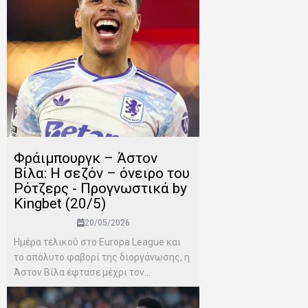
Φράιμπουργκ – Άστον
Βίλα: Η σεζόν – όνειρο του
Ρότζερς - Προγνωστικά by
Kingbet (20/5)
20/05/2026
Ημέρα τελικού στο Europa League και
το απόλυτο φαβορί της διοργάνωσης, η
Άστον Βίλα έφτασε μέχρι τον...