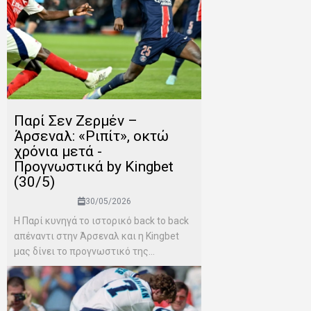
Παρί Σεν Ζερμέν –
Άρσεναλ: «Ριπίτ», οκτώ
χρόνια μετά -
Προγνωστικά by Kingbet
(30/5)
30/05/2026
Η Παρί κυνηγά το ιστορικό back to back
απέναντι στην Άρσεναλ και η Kingbet
μας δίνει το προγνωστικό της...