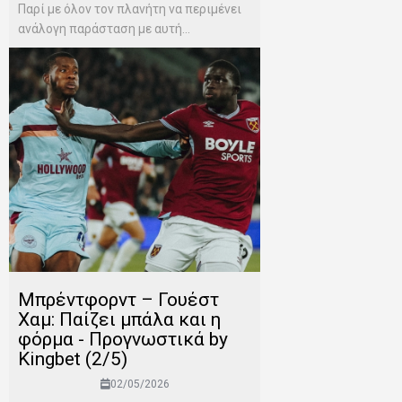
Παρί με όλον τον πλανήτη να περιμένει
ανάλογη παράσταση με αυτή...
Μπρέντφορντ – Γουέστ
Χαμ: Παίζει μπάλα και η
φόρμα - Προγνωστικά by
Kingbet (2/5)
02/05/2026