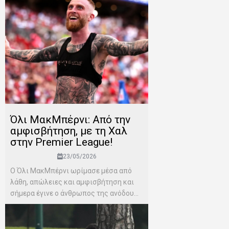
Όλι ΜακΜπέρνι: Aπό την
αμφισβήτηση, με τη Χαλ
στην Premier League!
23/05/2026
Ο Όλι ΜακΜπέρνι ωρίμασε μέσα από
λάθη, απώλειες και αμφισβήτηση και
σήμερα έγινε ο άνθρωπος της ανόδου...