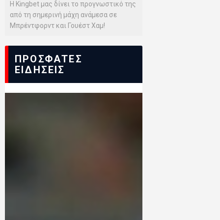
Η Kingbet μας δίνει το προγνωστικό της
από τη σημερινή μάχη ανάμεσα σε
Μπρέντφορντ και Γουέστ Χαμ!
ΠΡΟΣΦΑΤΕΣ
ΕΙΔΗΣΕΙΣ