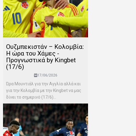
Ουζμπεκιστάν – Κολομβία:
Η ώρα του Χάμες -
Προγνωστικά by Kingbet
(17/6)
17/06/2026
Ώρα Μουντιάλ για την Αγγλία αλλά και
για την Κολομβία με την Kingbet να μας
δίνει το σημερινό (17/6)...