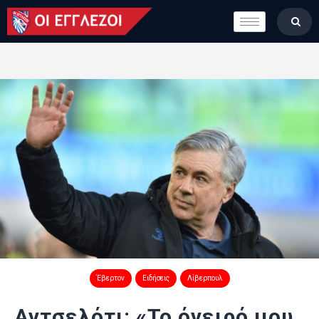
LONDON CALLING
ΚΑΤΗΓΟΡΙΕΣ
ΣΤΗΛΕΣ
ΒΑΘΜΟΛΟΓΙΕΣ
ΟΜΑΔΕΣ
ΠΟΙΟΙ ΕΙΜΑΣΤΕ
Έβερτον
Ειδήσεις
Λίβερπουλ
Αντσελότι: «Το όνειρό μου