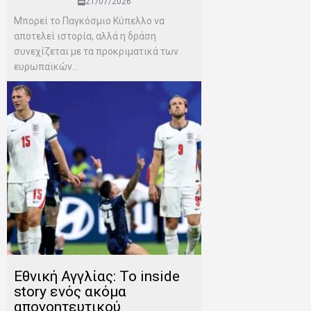
21/07/2026
Μπορεί το Παγκόσμιο Κύπελλο να
αποτελεί ιστορία, αλλά η δράση
συνεχίζεται με τα προκριματικά των
ευρωπαϊκών...
Εθνική Αγγλίας: Το inside
story ενός ακόμα
απογοητευτικού