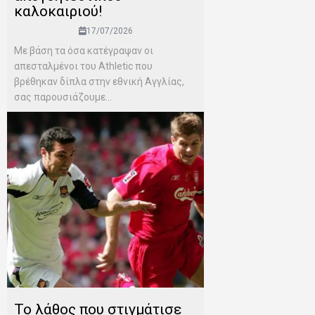
καλοκαιριού!
17/07/2026
Mε βάση τα όσα κατέγραψαν οι
απεσταλμένοι του Αthletic που
βρέθηκαν δίπλα στην εθνική Αγγλίας,
σας παρουσιάζουμε...
Το λάθος που στιγμάτισε