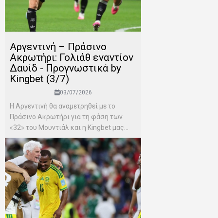
Αργεντινή – Πράσινο
Ακρωτήρι: Γολιάθ εναντίον
Δαυίδ - Προγνωστικά by
Kingbet (3/7)
03/07/2026
Η Αργεντινή θα αναμετρηθεί με το
Πράσινο Ακρωτήρι για τη φάση των
«32» του Μουντιάλ και η Kingbet μας...