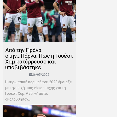
Από την Πράγα
στην...Πάργα: Πώς η Γουέστ
Χαμ κατέρρευσε και
υποβιβάστηκε
26/05/2026
Η ευρωπαϊκή κορυφή του 2023 έμοιαζε
με την αρχή μιας νέας εποχής για τη
Γουέστ Χαμ. Αντί γι’ αυτό,
ακολούθησαν...