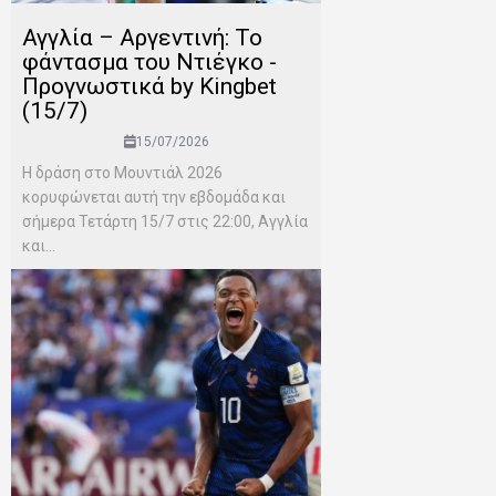
Αγγλία – Αργεντινή: Το
φάντασμα του Ντιέγκο -
Προγνωστικά by Kingbet
(15/7)
15/07/2026
Η δράση στο Μουντιάλ 2026
κορυφώνεται αυτή την εβδομάδα και
σήμερα Τετάρτη 15/7 στις 22:00, Αγγλία
και...