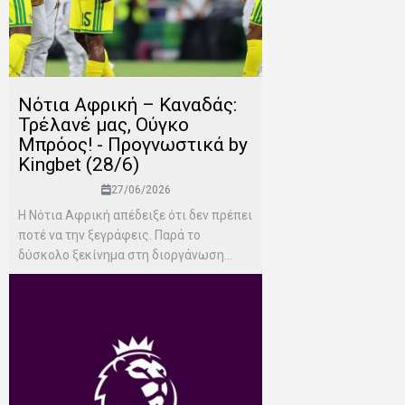
Νότια Αφρική – Καναδάς:
Τρέλανέ μας, Ούγκο
Μπρόος! - Προγνωστικά by
Kingbet (28/6)
27/06/2026
Η Νότια Αφρική απέδειξε ότι δεν πρέπει
ποτέ να την ξεγράφεις. Παρά το
δύσκολο ξεκίνημα στη διοργάνωση...