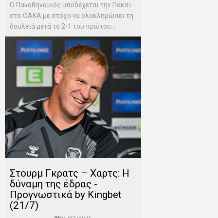
Ο Παναθηναϊκός υποδέχεται την Πάκσι
στο ΟΑΚΑ με στόχο να ολοκληρώσει τη
δουλειά μετά το 2-1 του πρώτου...
Στουρμ Γκρατς – Χαρτς: Η
δύναμη της έδρας -
Προγνωστικά by Kingbet
(21/7)