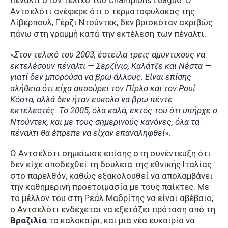
πέναλτι στον τελικό του Champions League. Ο
Αντσελότι ανέφερε ότι ο τερματοφύλακας της
Λίβερπουλ, Γέρζι Ντούντεκ, δεν βρισκόταν ακριβώς
πάνω στη γραμμή κατά την εκτέλεση των πέναλτι.
«
Στον τελικό του 2003, έστειλα τρεις αμυντικούς να
εκτελέσουν πέναλτι — Σερζίνιο, Καλάτζε και Νέστα —
γιατί δεν μπορούσα να βρω άλλους. Είναι επίσης
αλήθεια ότι είχα αποσύρει τον Πίρλο και τον Ρουί
Κόστα, αλλά δεν ήταν εύκολο να βρω πέντε
εκτελεστές. Το 2005, όλα καλά, εκτός του ότι υπήρχε ο
Ντούντεκ, και με τους σημερινούς κανόνες, όλα τα
πέναλτι θα έπρεπε να είχαν επαναληφθεί
».
Ο Αντσελότι σημείωσε επίσης στη συνέντευξη ότι
δεν είχε αποδεχθεί τη δουλειά της εθνικής Ιταλίας
στο παρελθόν, καθώς εξακολουθεί να απολαμβάνει
την καθημερινή προετοιμασία με τους παίκτες. Με
το μέλλον του στη Ρεάλ Μαδρίτης να είναι αβέβαιο,
ο Αντσελότι ενδέχεται να εξετάζει πρόταση από τη
Βραζιλία
το καλοκαίρι, και μια νέα ευκαιρία να