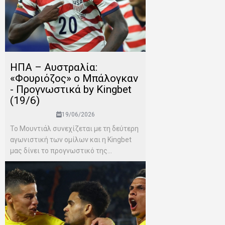
ΗΠΑ – Αυστραλία:
«Φουριόζος» ο Μπάλογκαν
- Προγνωστικά by Kingbet
(19/6)
19/06/2026
Το Μουντιάλ συνεχίζεται με τη δεύτερη
αγωνιστική των ομίλων και η Kingbet
μας δίνει το προγνωστικό της...