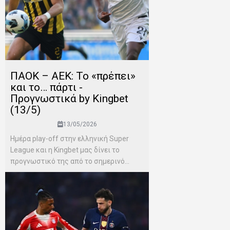
ΠΑΟΚ – ΑΕΚ: Το «πρέπει»
και το… πάρτι -
Προγνωστικά by Kingbet
(13/5)
13/05/2026
Ημέρα play-off στην ελληνική Super
League και η Kingbet μας δίνει το
προγνωστικό της από το σημερινό...