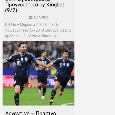
Προγνωστικά by Kingbet
(9/7)
09/07/2026
Γαλλία – Μαρόκο (9/7, 23:00): Οι
πρωταθλητές του 2018 απέναντι σε μια
ομάδα που διψά για εκδίκηση και...
Αργεντινή – Πράσινο