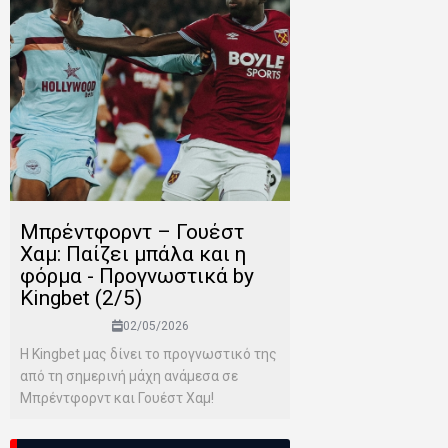
Μπρέντφορντ – Γουέστ
Χαμ: Παίζει μπάλα και η
φόρμα - Προγνωστικά by
Kingbet (2/5)
02/05/2026
Η Kingbet μας δίνει το προγνωστικό της
από τη σημερινή μάχη ανάμεσα σε
Μπρέντφορντ και Γουέστ Χαμ!