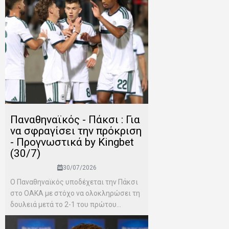
Παναθηναϊκός - Πάκσι : Για
να σφραγίσει την πρόκριση
- Προγνωστικά by Kingbet
(30/7)
30/07/2026
Ο Παναθηναϊκός υποδέχεται την Πάκσι
στο ΟΑΚΑ με στόχο να ολοκληρώσει τη
δουλειά μετά το 2-1 του πρώτου...