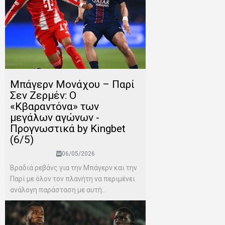
Μπάγερν Μονάχου – Παρί
Σεν Ζερμέν: Ο
«Κβαραντόνα» των
μεγάλων αγώνων -
Προγνωστικά by Kingbet
(6/5)
06/05/2026
Βραδιά ρεβάνς για την Μπάγερν και την
Παρί με όλον τον πλανήτη να περιμένει
ανάλογη παράσταση με αυτή...