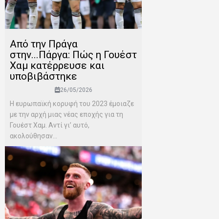
Από την Πράγα
στην...Πάργα: Πώς η Γουέστ
Χαμ κατέρρευσε και
υποβιβάστηκε
26/05/2026
Η ευρωπαϊκή κορυφή του 2023 έμοιαζε
με την αρχή μιας νέας εποχής για τη
Γουέστ Χαμ. Αντί γι’ αυτό,
ακολούθησαν...