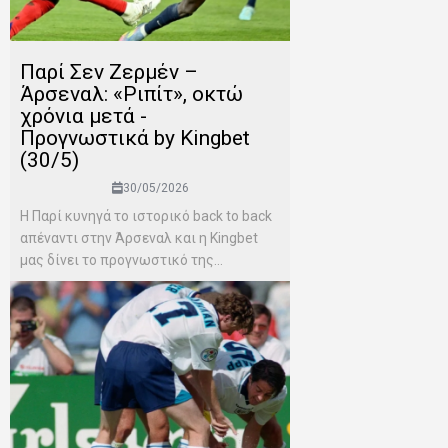
Παρί Σεν Ζερμέν –
Άρσεναλ: «Ριπίτ», οκτώ
χρόνια μετά -
Προγνωστικά by Kingbet
(30/5)
30/05/2026
Η Παρί κυνηγά το ιστορικό back to back
απέναντι στην Άρσεναλ και η Kingbet
μας δίνει το προγνωστικό της...