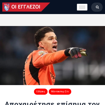
LONDON CALLING
ΚΑΤΗΓΟΡΙΕΣ
ΣΤΗΛΕΣ
ΒΑΘΜΟΛΟΓΙΕΣ
ΟΜΑΔΕΣ
ΠΟΙΟΙ ΕΙΜΑΣΤΕ
Ειδήσεις
Μάντσεστερ Σίτι
Αποχαιρέτησε επίσημα τον