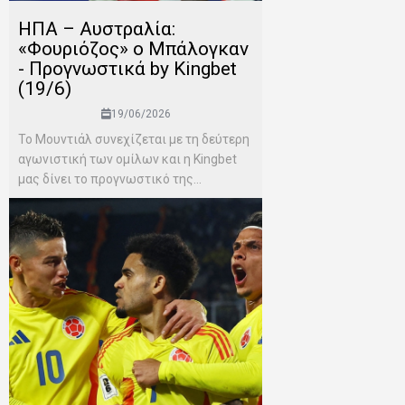
ΗΠΑ – Αυστραλία:
«Φουριόζος» ο Μπάλογκαν
- Προγνωστικά by Kingbet
(19/6)
19/06/2026
Το Μουντιάλ συνεχίζεται με τη δεύτερη
αγωνιστική των ομίλων και η Kingbet
μας δίνει το προγνωστικό της...