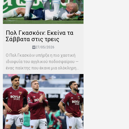
Πολ Γκασκόιν: Εκείνα τα
Σάββατα στις τρεις
27/05/2026
Ο Πολ Γκασκόιν υπήρξε η πιο χαοτική
ιδιοφυΐα του αγγλικού ποδοσφαίρου —
ένας παίκτης που έκανε μια ολόκληρη...