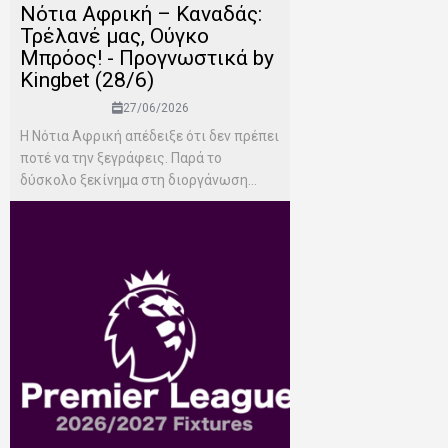
Νότια Αφρική – Καναδάς:
Τρέλανέ μας, Ούγκο
Μπρόος! - Προγνωστικά by
Kingbet (28/6)
27/06/2026
Η Νότια Αφρική απέδειξε ότι δεν πρέπει
ποτέ να την ξεγράφεις. Παρά το
δύσκολο ξεκίνημα στη διοργάνωση...