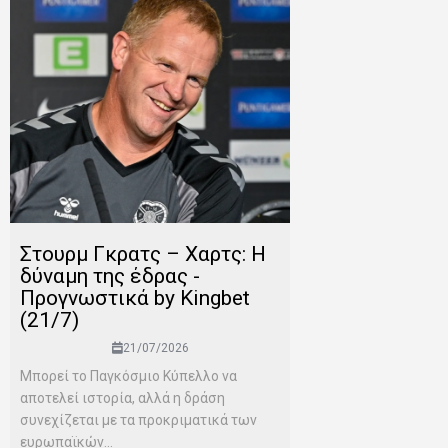
Στουρμ Γκρατς – Χαρτς: Η
δύναμη της έδρας -
Προγνωστικά by Kingbet
(21/7)
21/07/2026
Μπορεί το Παγκόσμιο Κύπελλο να
αποτελεί ιστορία, αλλά η δράση
συνεχίζεται με τα προκριματικά των
ευρωπαϊκών...