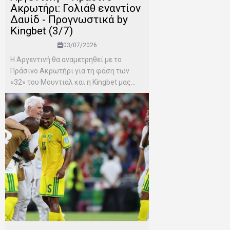
Ακρωτήρι: Γολιάθ εναντίον
Δαυίδ - Προγνωστικά by
Kingbet (3/7)
03/07/2026
Η Αργεντινή θα αναμετρηθεί με το
Πράσινο Ακρωτήρι για τη φάση των
«32» του Μουντιάλ και η Kingbet μας...