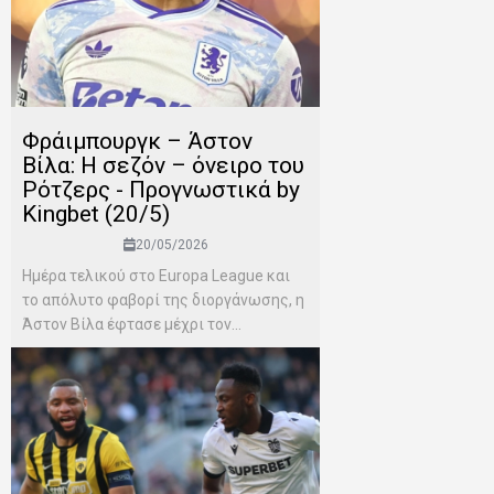
Φράιμπουργκ – Άστον
Βίλα: Η σεζόν – όνειρο του
Ρότζερς - Προγνωστικά by
Kingbet (20/5)
20/05/2026
Ημέρα τελικού στο Europa League και
το απόλυτο φαβορί της διοργάνωσης, η
Άστον Βίλα έφτασε μέχρι τον...