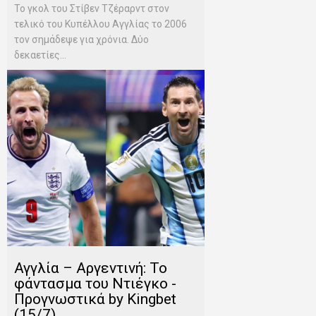
Το γκολ του Στίβεν Τζέραρντ στον
τελικό του Κυπέλλου Αγγλίας το 2006
τον σημάδεψε για χρόνια. Δύο
δεκαετίες...
Αγγλία – Αργεντινή: Το
φάντασμα του Ντιέγκο -
Προγνωστικά by Kingbet
(15/7)