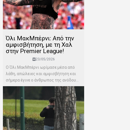
Όλι ΜακΜπέρνι: Aπό την
αμφισβήτηση, με τη Χαλ
στην Premier League!
23/05/2026
Ο Όλι ΜακΜπέρνι ωρίμασε μέσα από
λάθη, απώλειες και αμφισβήτηση και
σήμερα έγινε ο άνθρωπος της ανόδου...