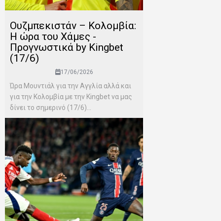
Ουζμπεκιστάν – Κολομβία:
Η ώρα του Χάμες -
Προγνωστικά by Kingbet
(17/6)
17/06/2026
Ώρα Μουντιάλ για την Αγγλία αλλά και
για την Κολομβία με την Kingbet να μας
δίνει το σημερινό (17/6)...