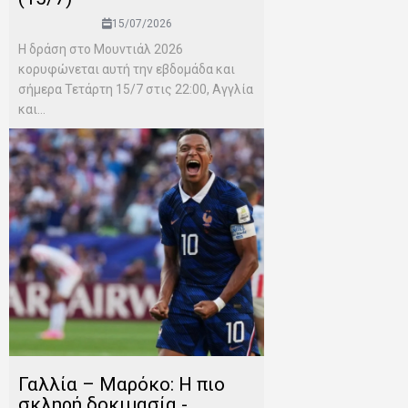
15/07/2026
Η δράση στο Μουντιάλ 2026
κορυφώνεται αυτή την εβδομάδα και
σήμερα Τετάρτη 15/7 στις 22:00, Αγγλία
και...
Γαλλία – Μαρόκο: Η πιο
σκληρή δοκιμασία -