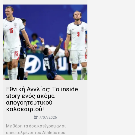
Εθνική Αγγλίας: Το inside
story ενός ακόμα
απογοητευτικού
καλοκαιριού!
17/07/2026
Mε βάση τα όσα κατέγραψαν οι
απεσταλμένοι του Αthletic που