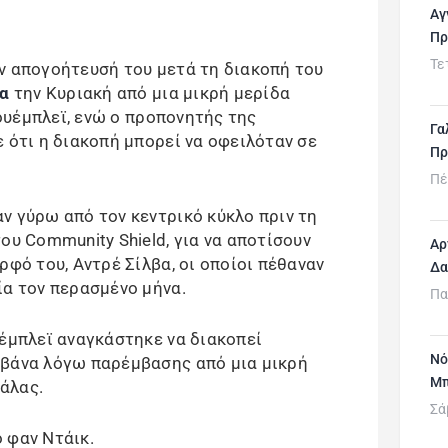
Αγ
Πρ
Τε
ν απογοήτευσή του μετά τη διακοπή του
α
την Κυριακή από μια μικρή μερίδα
ουέμπλεϊ, ενώ ο προπονητής της
Γα
ε ότι η διακοπή μπορεί να οφειλόταν σε
Πρ
Πέ
ν γύρω από τον κεντρικό κύκλο πριν τη
ου Community Shield, για να αποτίσουν
Αρ
ρφό του, Αντρέ Σίλβα, οι οποίοι πέθαναν
Δα
ία τον περασμένο μήνα.
Πα
υέμπλεϊ αναγκάστηκε να διακοπεί
Νό
αβάνα λόγω παρέμβασης από μια μικρή
Μπ
άλας.
Σά
 ο φαν Ντάικ.