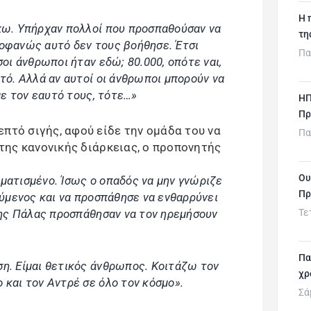
H 
 πω. Υπήρχαν πολλοί που προσπαθούσαν να
τη
ροφανώς αυτό δεν τους βοήθησε. Έτσι
Πα
σοι άνθρωποι ήταν εδώ; 80.000, οπότε ναι,
τό. Αλλά αν αυτοί οι άνθρωποι μπορούν να
 με τον εαυτό τους, τότε…»
ΗΠ
Πρ
πτό σιγής, αφού είδε την ομάδα του να
Πα
2 της κανονικής διάρκειας, ο προπονητής
Ου
ματισμένο. Ίσως ο οπαδός να μην γνώριζε
Πρ
ούμενος και να προσπάθησε να ενθαρρύνει
 της Πάλας προσπάθησαν να τον ηρεμήσουν
Τε
Πα
η. Είμαι θετικός άνθρωπος. Κοιτάζω τον
χρ
 και τον Αντρέ σε όλο τον κόσμο».
Σά