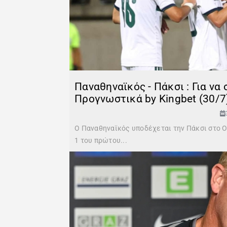
Παναθηναϊκός - Πάκσι : Για να
Προγνωστικά by Kingbet (30/7
Ο Παναθηναϊκός υποδέχεται την Πάκσι στο Ο
1 του πρώτου...