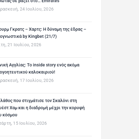
ρώτας σε βάζει στο… Emirates
ρασκευή, 24 Ιουλίου, 2026
ουρμ Γκρατς – Χαρτς: Η δύναμη της έδρας –
ογνωστικά by Kingbet (21/7)
ίτη, 21 Ιουλίου, 2026
νική Αγγλίας: Το inside story ενός ακόμα
ογοητευτικού καλοκαιριού!
ρασκευή, 17 Ιουλίου, 2026
 λάθος που στιγμάτισε τον Σκαλόνι στη
υέστ Χαμ και η διαδρομή μέχρι την κορυφή
υ κόσμου
τάρτη, 15 Ιουλίου, 2026