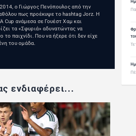
Ημ
2014, ο Γιώργος Πενόπουλος από την
Πα
αθόλου πως προέκυψε το hashtag Jorz. Η
A Cup ανάμεσα σε Γουέστ Χαμ και
ρίζει τα «Σφυριά» αδυνατώντας να
Φρ
 το παιχνίδι. Που να ήξερε ότι δεν είχε
το
ένη του ομάδα.
Τε
Ημ
Πέ
ς ενδιαφέρει...