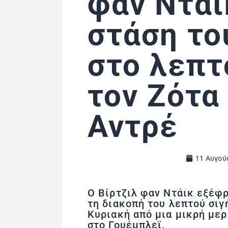
φαν Ντάι
στάση το
στο λεπτ
τον Ζότα
Αντρέ
11 Αυγού
Ο Βίρτζιλ φαν Ντάικ εξέφ
τη διακοπή του λεπτού σιγ
Κυριακή από μια μικρή με
στο Γουέμπλεϊ.