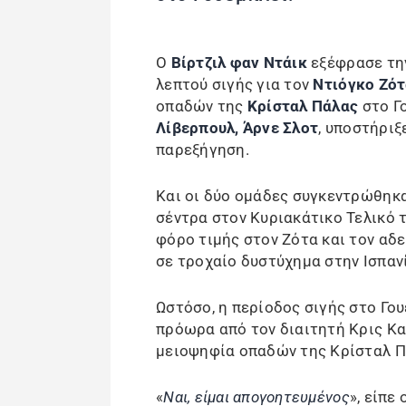
Ο
Βίρτζιλ φαν Ντάικ
εξέφρασε τη
λεπτού σιγής για τον
Ντιόγκο Ζότ
οπαδών της
Κρίσταλ Πάλας
στο Γ
Λίβερπουλ, Άρνε Σλοτ
, υποστήριξ
παρεξήγηση.
Και οι δύο ομάδες συγκεντρώθηκα
σέντρα στον Κυριακάτικο Τελικό τ
φόρο τιμής στον Ζότα και τον αδε
σε τροχαίο δυστύχημα στην Ισπαν
Ωστόσο, η περίοδος σιγής στο Γο
πρόωρα από τον διαιτητή Κρις Κ
μειοψηφία οπαδών της Κρίσταλ Π
«
Ναι, είμαι απογοητευμένος
», είπε