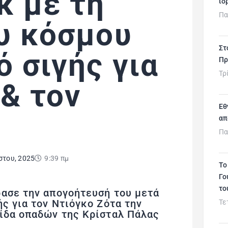
κ με τη
ιδ
Πα
υ κόσμου
Στ
ό σιγής για
Πρ
Τρ
 & τον
Εθ
απ
Πα
στου, 2025
9:39 πμ
Το
Γο
το
ρασε την απογοήτευσή του μετά
ής για τον Ντιόγκο Ζότα την
Τε
ρίδα οπαδών της Κρίσταλ Πάλας