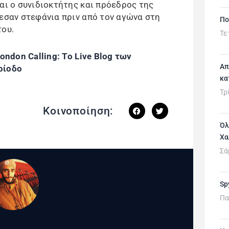
αι ο συνιδιοκτήτης και πρόεδρος της
θεσαν στεφάνια πριν από τον αγώνα στη
Πο
του.
Τε
ondon Calling: To Live Blog των
Απ
ρίοδο
κα
Τρ
Κοινοποίηση:
Όλ
Χα
Σά
Sp
Πα