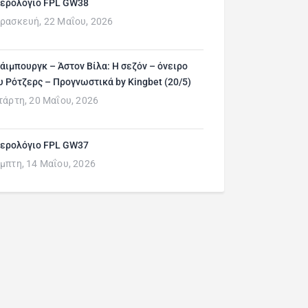
ερολόγιο FPL GW38
ρασκευή, 22 Μαΐου, 2026
άιμπουργκ – Άστον Βίλα: Η σεζόν – όνειρο
υ Ρότζερς – Προγνωστικά by Kingbet (20/5)
τάρτη, 20 Μαΐου, 2026
ερολόγιο FPL GW37
μπτη, 14 Μαΐου, 2026