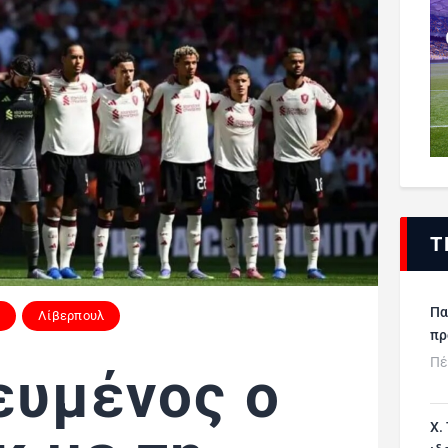
Τ
Πα
Λίβερπουλ
πρ
Πέ
ευμένος ο
Χ.