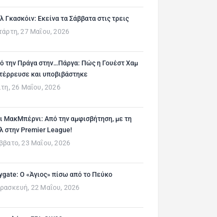
λ Γκασκόιν: Εκείνα τα Σάββατα στις τρεις
τάρτη, 27 Μαΐου, 2026
ό την Πράγα στην…Πάργα: Πώς η Γουέστ Χαμ
τέρρευσε και υποβιβάστηκε
ίτη, 26 Μαΐου, 2026
ι ΜακΜπέρνι: Aπό την αμφισβήτηση, με τη
λ στην Premier League!
ββατο, 23 Μαΐου, 2026
ygate: Ο «Άγιος» πίσω από το Πεύκο
ρασκευή, 22 Μαΐου, 2026