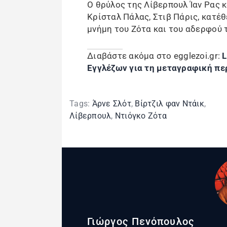
Ο θρύλος της Λίβερπουλ Ίαν Ρας κ
Κρίσταλ Πάλας, Στιβ Πάρις, κατέ
μνήμη του Ζότα και του αδερφού 
Διαβάστε ακόμα στο egglezoi.gr:
L
Εγγλέζων για τη μεταγραφική πε
Tags:
Άρνε Σλότ
,
Βίρτζιλ φαν Ντάικ
,
Λίβερπουλ
,
Ντιόγκο Ζότα
Γιώργος Πενόπουλος