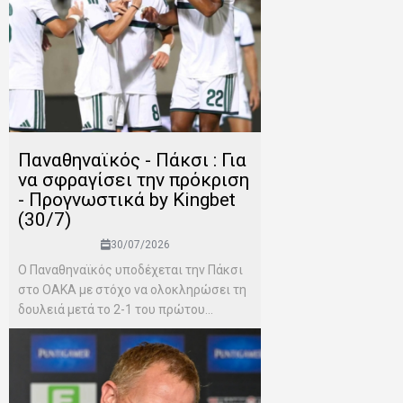
Παναθηναϊκός - Πάκσι : Για
να σφραγίσει την πρόκριση
- Προγνωστικά by Kingbet
(30/7)
30/07/2026
Ο Παναθηναϊκός υποδέχεται την Πάκσι
στο ΟΑΚΑ με στόχο να ολοκληρώσει τη
δουλειά μετά το 2-1 του πρώτου...