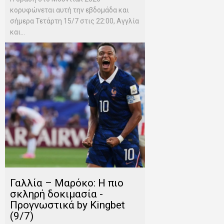
κορυφώνεται αυτή την εβδομάδα και
σήμερα Τετάρτη 15/7 στις 22:00, Αγγλία
και...
Γαλλία – Μαρόκο: Η πιο
σκληρή δοκιμασία -
Προγνωστικά by Kingbet
(9/7)