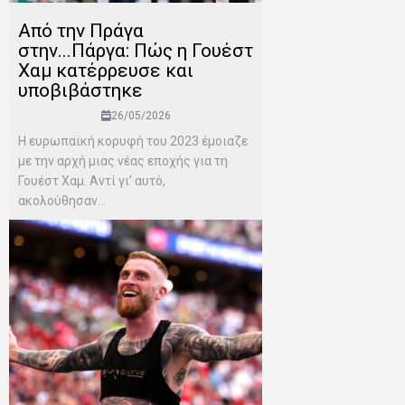
Από την Πράγα
στην...Πάργα: Πώς η Γουέστ
Χαμ κατέρρευσε και
υποβιβάστηκε
26/05/2026
Η ευρωπαϊκή κορυφή του 2023 έμοιαζε
με την αρχή μιας νέας εποχής για τη
Γουέστ Χαμ. Αντί γι’ αυτό,
ακολούθησαν...