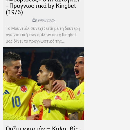
- Προγνωστικά by Kingbet
(19/6)
19/06/2026
Το Μουντιάλ συνεχίζεται με τη δεύτερη
αγωνιστική των ομίλων και η Kingbet
μας δίνει το προγνωστικό της...
Ουζμπεκιστάν – Κολομβία: