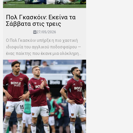
Πολ Γκασκόιν: Εκείνα τα
Σάββατα στις τρεις
27/05/2026
Ο Πολ Γκασκόιν υπήρξε η πιο χαοτική
ιδιοφυΐα του αγγλικού ποδοσφαίρου —
ένας παίκτης που έκανε μια ολόκληρη...