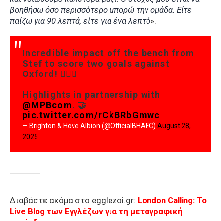
βοηθήσω όσο περισσότερο μπορώ την ομάδα. Είτε
παίζω για 90 λεπτά, είτε για ένα λεπτό
».
Incredible impact off the bench from
Stef to score two goals against
Oxford! 😮‍💨🔥
Highlights in partnership with
@MPBcom
. 🤝
pic.twitter.com/rCkBRbGmwc
— Brighton & Hove Albion (@OfficialBHAFC)
August 28,
2025
Διαβάστε ακόμα στο egglezoi.gr:
London Calling: To
Live Blog των Εγγλέζων για τη μεταγραφική