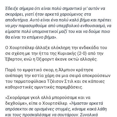
Έδειξε σήμερα ότι είναι πολύ σημαντικό γι’ αυτόν να
σκοράρει, γιατί ήταν αρκετά χαρούμενος στα
αποδυτήρια. Αυτό είναι ένα πολύ καλό βήμα και πρέπει
να μην παρασυρθούμε από υπερβολικό ενθουσιασμό, να
είμαστε πολύ υπομονετικοί μαζί του και να δούμε ποιο
θα είναι το επόμενο βήμα».
Ο Χουρτσέλερ άλλαξε ολόκληρη την ενδεκάδα του
σε σχέση με την ήττα της Κυριακής (2-0) από την
Έβερτον, ενώ η Όξφορντ έκανε οκτώ αλλαγές.
Παρά το εμφατικό σκορ, η Άλμπιον κράτησε
ανέπαφη την εστία χάρη σε μια σειρά αποκρούσεων
του τερματοφύλακα Τζέισον Στιλ και σε κάποιες
καθοριστικές αμυντικές παρεμβάσεις.
«Σκοράραμε γκολ αλλά μπορούσαμε και να
δεχθούμε», είπε ο Χουρτσέλερ. «
Ήμασταν αρκετά
απρόσεκτοι σε ορισμένες στιγμές, κάναμε κακά λάθη
και τους προσκαλέσαμε να σουτάρουν.
Συνολικά