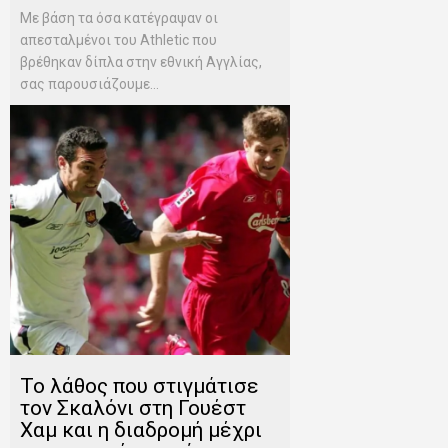
Mε βάση τα όσα κατέγραψαν οι
απεσταλμένοι του Αthletic που
βρέθηκαν δίπλα στην εθνική Αγγλίας,
σας παρουσιάζουμε...
Το λάθος που στιγμάτισε
τον Σκαλόνι στη Γουέστ
Χαμ και η διαδρομή μέχρι