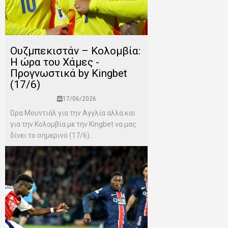
Ουζμπεκιστάν – Κολομβία:
Η ώρα του Χάμες -
Προγνωστικά by Kingbet
(17/6)
17/06/2026
Ώρα Μουντιάλ για την Αγγλία αλλά και
για την Κολομβία με την Kingbet να μας
δίνει το σημερινό (17/6)...