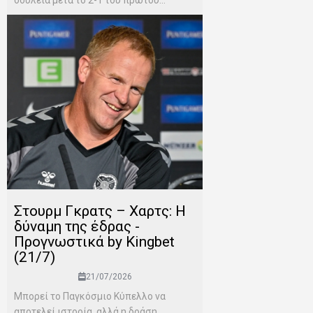
δουλειά μετά το 2-1 του πρώτου...
Στουρμ Γκρατς – Χαρτς: Η
δύναμη της έδρας -
Προγνωστικά by Kingbet
(21/7)
21/07/2026
Μπορεί το Παγκόσμιο Κύπελλο να
αποτελεί ιστορία, αλλά η δράση