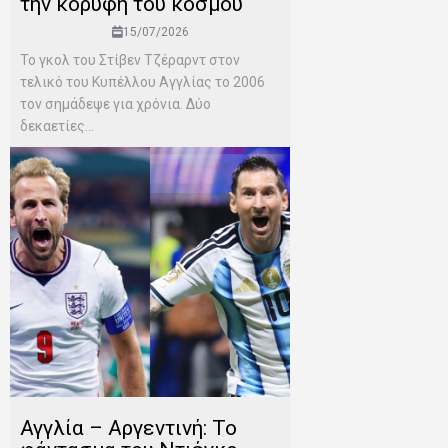
την κορυφή του κόσμου
15/07/2026
Το γκολ του Στίβεν Τζέραρντ στον
τελικό του Κυπέλλου Αγγλίας το 2006
τον σημάδεψε για χρόνια. Δύο
δεκαετίες...
Αγγλία – Αργεντινή: Το