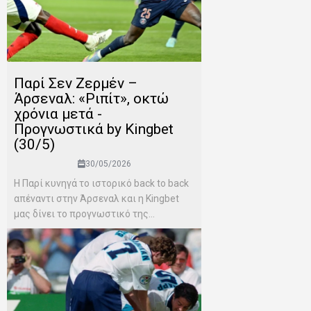
Παρί Σεν Ζερμέν –
Άρσεναλ: «Ριπίτ», οκτώ
χρόνια μετά -
Προγνωστικά by Kingbet
(30/5)
30/05/2026
Η Παρί κυνηγά το ιστορικό back to back
απέναντι στην Άρσεναλ και η Kingbet
μας δίνει το προγνωστικό της...