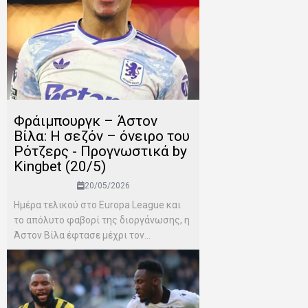
Φράιμπουργκ – Άστον
Βίλα: Η σεζόν – όνειρο του
Ρότζερς - Προγνωστικά by
Kingbet (20/5)
20/05/2026
Ημέρα τελικού στο Europa League και
το απόλυτο φαβορί της διοργάνωσης, η
Άστον Βίλα έφτασε μέχρι τον...