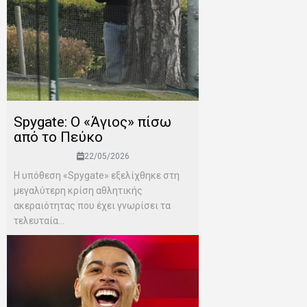
Spygate: Ο «Άγιος» πίσω
από το Πεύκο
22/05/2026
Η υπόθεση «Spygate» εξελίχθηκε στη
μεγαλύτερη κρίση αθλητικής
ακεραιότητας που έχει γνωρίσει τα
τελευταία...