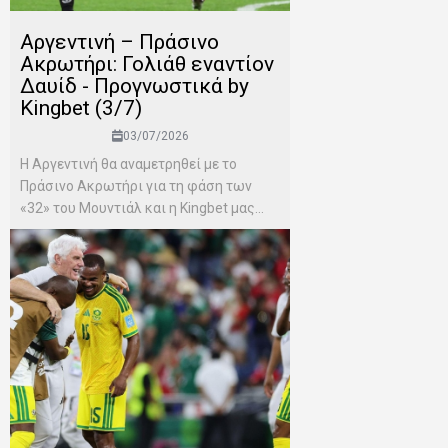
Αργεντινή – Πράσινο
Ακρωτήρι: Γολιάθ εναντίον
Δαυίδ - Προγνωστικά by
Kingbet (3/7)
03/07/2026
Η Αργεντινή θα αναμετρηθεί με το
Πράσινο Ακρωτήρι για τη φάση των
«32» του Μουντιάλ και η Kingbet μας...