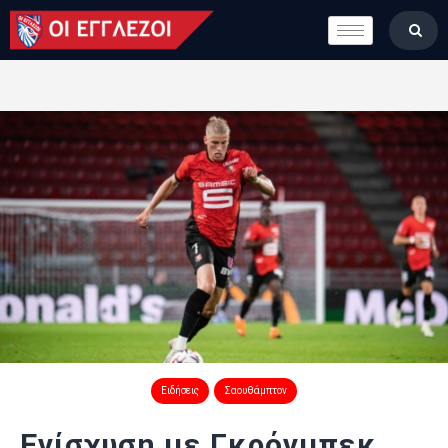
LONDON CALLING
ΚΑΤΗΓΟΡΙΕΣ
ΣΤΗΛΕΣ
ΒΑΘΜΟΛΟΓΙΕΣ
ΟΜΑΔΕΣ
ΠΟΙΟΙ ΕΙΜΑΣΤΕ
Ειδήσεις
Σαουθάμπτον
Ενίσχυση με Γκρόνμπεκ