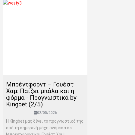
Μπρέντφορντ – Γουέστ
Χαμ: Παίζει μπάλα και η
φόρμα - Προγνωστικά by
Kingbet (2/5)
02/05/2026
Η Kingbet μας δίνει το προγνωστικό της
από τη σημερινή μάχη ανάμεσα σε
Μπρέντφορντ και Γουέστ Χαμ!