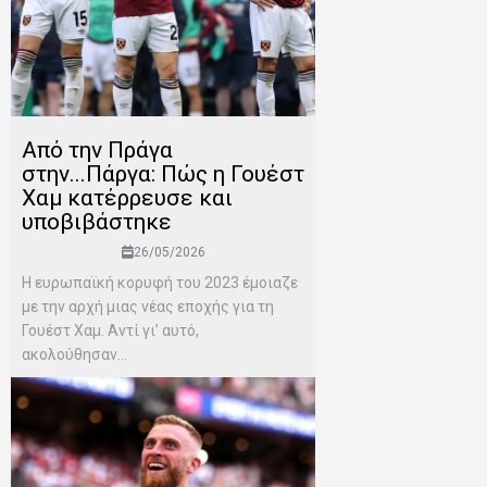
Από την Πράγα
στην...Πάργα: Πώς η Γουέστ
Χαμ κατέρρευσε και
υποβιβάστηκε
26/05/2026
Η ευρωπαϊκή κορυφή του 2023 έμοιαζε
με την αρχή μιας νέας εποχής για τη
Γουέστ Χαμ. Αντί γι’ αυτό,
ακολούθησαν...