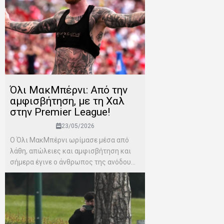
Όλι ΜακΜπέρνι: Aπό την
αμφισβήτηση, με τη Χαλ
στην Premier League!
23/05/2026
Ο Όλι ΜακΜπέρνι ωρίμασε μέσα από
λάθη, απώλειες και αμφισβήτηση και
σήμερα έγινε ο άνθρωπος της ανόδου...