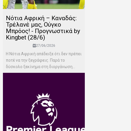
Νότια Αφρική – Καναδάς:
Τρέλανέ μας, Ούγκο
Μπρόος! - Προγνωστικά by
Kingbet (28/6)
27/06/2026
Η Νότια Αφρική απέδειξε ότι δεν πρέπει
ποτέ να την ξεγράφεις. Παρά το
δύσκολο ξεκίνημα στη διοργάνωση...