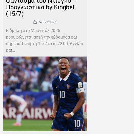
φάντασμα του Ντιέγκο -
Προγνωστικά by Kingbet
(15/7)
15/07/2026
Η δράση στο Μουντιάλ 2026
κορυφώνεται αυτή την εβδομάδα και
σήμερα Τετάρτη 15/7 στις 22:00, Αγγλία
και...