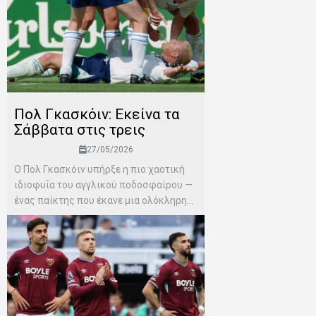
Πολ Γκασκόιν: Εκείνα τα
Σάββατα στις τρεις
27/05/2026
Ο Πολ Γκασκόιν υπήρξε η πιο χαοτική
ιδιοφυΐα του αγγλικού ποδοσφαίρου —
ένας παίκτης που έκανε μια ολόκληρη...