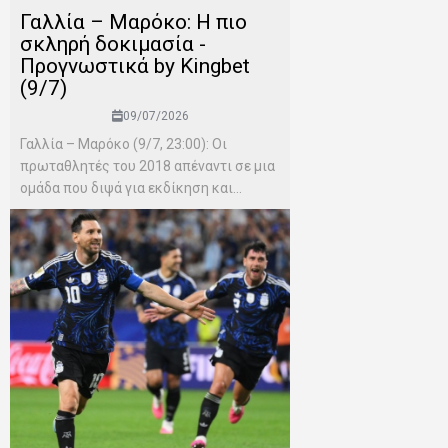
Γαλλία – Μαρόκο: Η πιο
σκληρή δοκιμασία -
Προγνωστικά by Kingbet
(9/7)
09/07/2026
Γαλλία – Μαρόκο (9/7, 23:00): Οι
πρωταθλητές του 2018 απέναντι σε μια
ομάδα που διψά για εκδίκηση και...