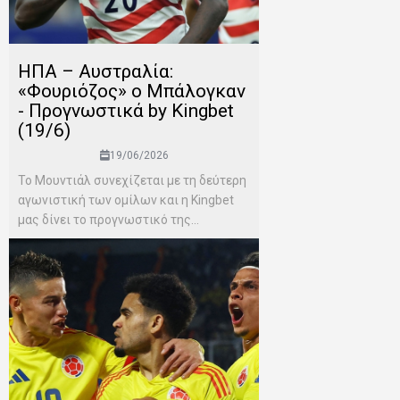
ΗΠΑ – Αυστραλία:
«Φουριόζος» ο Μπάλογκαν
- Προγνωστικά by Kingbet
(19/6)
19/06/2026
Το Μουντιάλ συνεχίζεται με τη δεύτερη
αγωνιστική των ομίλων και η Kingbet
μας δίνει το προγνωστικό της...