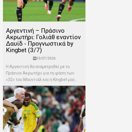
Αργεντινή – Πράσινο
Ακρωτήρι: Γολιάθ εναντίον
Δαυίδ - Προγνωστικά by
Kingbet (3/7)
03/07/2026
Η Αργεντινή θα αναμετρηθεί με το
Πράσινο Ακρωτήρι για τη φάση των
«32» του Μουντιάλ και η Kingbet μας...