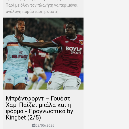
Παρί με όλον τον πλανήτη να περιμένει
ανάλογη παράσταση με αυτή...
Μπρέντφορντ – Γουέστ
Χαμ: Παίζει μπάλα και η
φόρμα - Προγνωστικά by
Kingbet (2/5)
02/05/2026