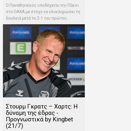
Ο Παναθηναϊκός υποδέχεται την Πάκσι
στο ΟΑΚΑ με στόχο να ολοκληρώσει τη
δουλειά μετά το 2-1 του πρώτου...
Στουρμ Γκρατς – Χαρτς: Η
δύναμη της έδρας -
Προγνωστικά by Kingbet
(21/7)