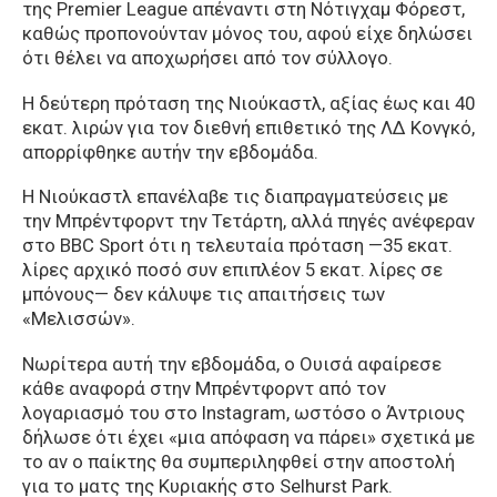
της Premier League απέναντι στη Νότιγχαμ Φόρεστ,
καθώς προπονούνταν μόνος του, αφού είχε δηλώσει
ότι θέλει να αποχωρήσει από τον σύλλογο.
Η δεύτερη πρόταση της Νιούκαστλ, αξίας έως και 40
εκατ. λιρών για τον διεθνή επιθετικό της ΛΔ Κονγκό,
απορρίφθηκε αυτήν την εβδομάδα.
Η Νιούκαστλ επανέλαβε τις διαπραγματεύσεις με
την Μπρέντφορντ την Τετάρτη, αλλά πηγές ανέφεραν
στο BBC Sport ότι η τελευταία πρόταση —35 εκατ.
λίρες αρχικό ποσό συν επιπλέον 5 εκατ. λίρες σε
μπόνους— δεν κάλυψε τις απαιτήσεις των
«Μελισσών».
Νωρίτερα αυτή την εβδομάδα, ο Ουισά αφαίρεσε
κάθε αναφορά στην Μπρέντφορντ από τον
λογαριασμό του στο Instagram, ωστόσο ο Άντριους
δήλωσε ότι έχει «μια απόφαση να πάρει» σχετικά με
το αν ο παίκτης θα συμπεριληφθεί στην αποστολή
για το ματς της Κυριακής στο Selhurst Park.