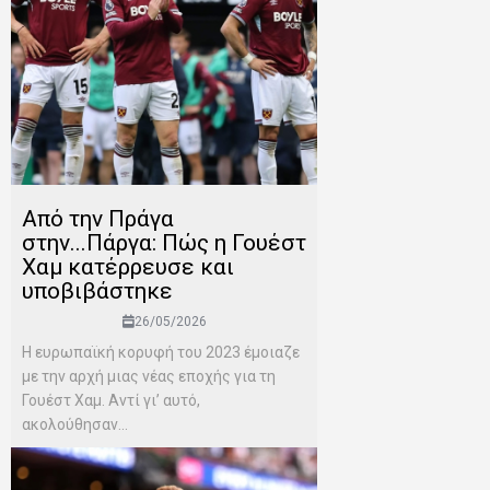
Από την Πράγα
στην...Πάργα: Πώς η Γουέστ
Χαμ κατέρρευσε και
υποβιβάστηκε
26/05/2026
Η ευρωπαϊκή κορυφή του 2023 έμοιαζε
με την αρχή μιας νέας εποχής για τη
Γουέστ Χαμ. Αντί γι’ αυτό,
ακολούθησαν...