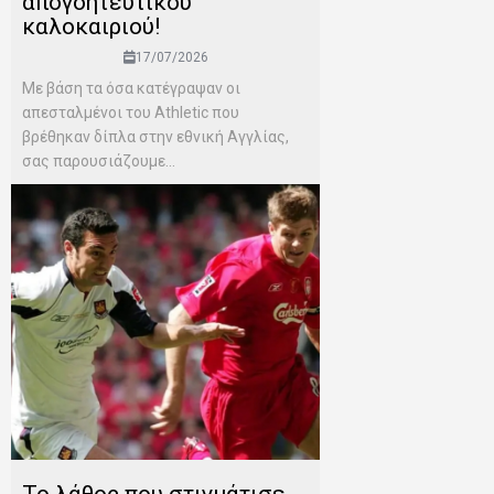
απογοητευτικού
καλοκαιριού!
17/07/2026
Mε βάση τα όσα κατέγραψαν οι
απεσταλμένοι του Αthletic που
βρέθηκαν δίπλα στην εθνική Αγγλίας,
σας παρουσιάζουμε...
Το λάθος που στιγμάτισε