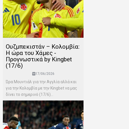
Ουζμπεκιστάν – Κολομβία:
Η ώρα του Χάμες -
Προγνωστικά by Kingbet
(17/6)
17/06/2026
Ώρα Μουντιάλ για την Αγγλία αλλά και
για την Κολομβία με την Kingbet να μας
δίνει το σημερινό (17/6)...