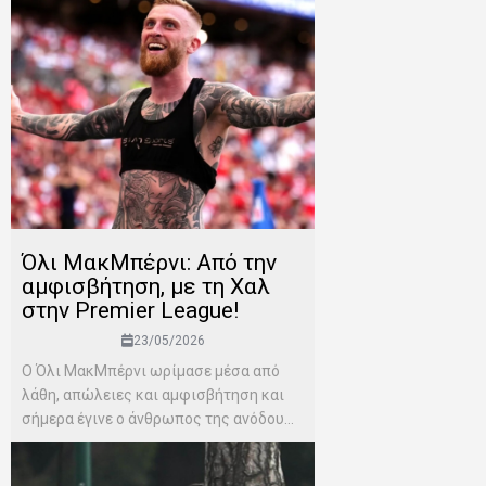
Όλι ΜακΜπέρνι: Aπό την
αμφισβήτηση, με τη Χαλ
στην Premier League!
23/05/2026
Ο Όλι ΜακΜπέρνι ωρίμασε μέσα από
λάθη, απώλειες και αμφισβήτηση και
σήμερα έγινε ο άνθρωπος της ανόδου...