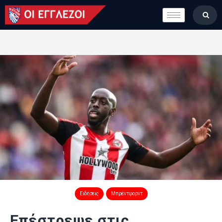
LONDON CALLING
ΚΑΤΗΓΟΡΙΕΣ
ΣΤΗΛΕΣ
ΒΑΘΜΟΛΟΓΙΕΣ
ΟΜΑΔΕΣ
ΠΟΙΟΙ ΕΙΜΑΣΤΕ
Ειδήσεις
Μπρέντφορντ
Επέστρεψε στις