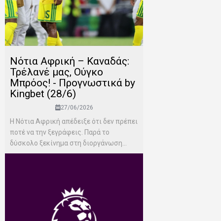
Νότια Αφρική – Καναδάς:
Τρέλανέ μας, Ούγκο
Μπρόος! - Προγνωστικά by
Kingbet (28/6)
27/06/2026
Η Νότια Αφρική απέδειξε ότι δεν πρέπει
ποτέ να την ξεγράφεις. Παρά το
δύσκολο ξεκίνημα στη διοργάνωση...