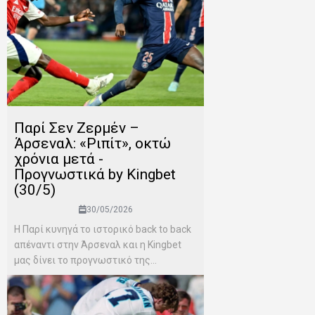
Παρί Σεν Ζερμέν –
Άρσεναλ: «Ριπίτ», οκτώ
χρόνια μετά -
Προγνωστικά by Kingbet
(30/5)
30/05/2026
Η Παρί κυνηγά το ιστορικό back to back
απέναντι στην Άρσεναλ και η Kingbet
μας δίνει το προγνωστικό της...