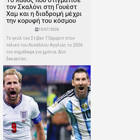
τον Σκαλόνι στη Γουέστ
Χαμ και η διαδρομή μέχρι
την κορυφή του κόσμου
15/07/2026
Το γκολ του Στίβεν Τζέραρντ στον
τελικό του Κυπέλλου Αγγλίας το 2006
τον σημάδεψε για χρόνια. Δύο
δεκαετίες...