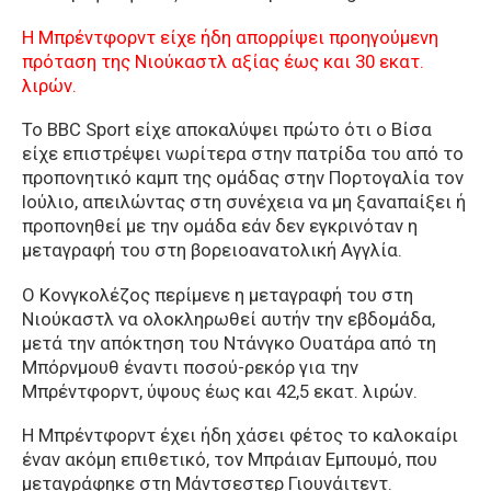
Η Μπρέντφορντ είχε ήδη απορρίψει προηγούμενη
πρόταση της Νιούκαστλ αξίας έως και 30 εκατ.
λιρών.
Το BBC Sport είχε αποκαλύψει πρώτο ότι ο Βίσα
είχε επιστρέψει νωρίτερα στην πατρίδα του από το
προπονητικό καμπ της ομάδας στην Πορτογαλία τον
Ιούλιο, απειλώντας στη συνέχεια να μη ξαναπαίξει ή
προπονηθεί με την ομάδα εάν δεν εγκρινόταν η
μεταγραφή του στη βορειοανατολική Αγγλία.
Ο Κονγκολέζος περίμενε η μεταγραφή του στη
Νιούκαστλ να ολοκληρωθεί αυτήν την εβδομάδα,
μετά την απόκτηση του Ντάνγκο Ουατάρα από τη
Μπόρνμουθ έναντι ποσού-ρεκόρ για την
Μπρέντφορντ, ύψους έως και 42,5 εκατ. λιρών.
Η Μπρέντφορντ έχει ήδη χάσει φέτος το καλοκαίρι
έναν ακόμη επιθετικό, τον Μπράιαν Εμπουμό, που
μεταγράφηκε στη Μάντσεστερ Γιουνάιτεντ.