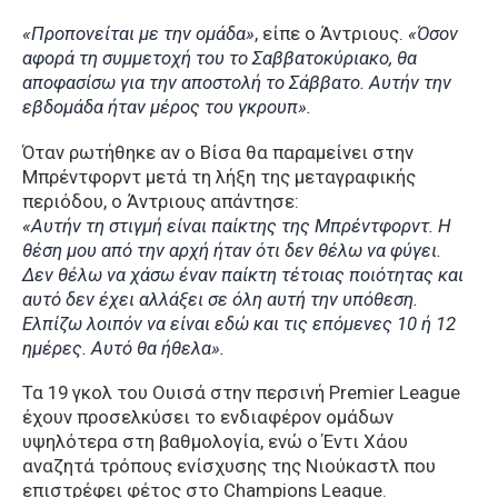
«Προπονείται με την ομάδα»
, είπε ο Άντριους.
«Όσον
αφορά τη συμμετοχή του το Σαββατοκύριακο, θα
αποφασίσω για την αποστολή το Σάββατο. Αυτήν την
εβδομάδα ήταν μέρος του γκρουπ».
Όταν ρωτήθηκε αν ο Βίσα θα παραμείνει στην
Μπρέντφορντ μετά τη λήξη της μεταγραφικής
περιόδου, ο Άντριους απάντησε:
«Αυτήν τη στιγμή είναι παίκτης της Μπρέντφορντ. Η
θέση μου από την αρχή ήταν ότι δεν θέλω να φύγει.
Δεν θέλω να χάσω έναν παίκτη τέτοιας ποιότητας και
αυτό δεν έχει αλλάξει σε όλη αυτή την υπόθεση.
Ελπίζω λοιπόν να είναι εδώ και τις επόμενες 10 ή 12
ημέρες. Αυτό θα ήθελα».
Τα 19 γκολ του Oυισά στην περσινή Premier League
έχουν προσελκύσει το ενδιαφέρον ομάδων
υψηλότερα στη βαθμολογία, ενώ ο Έντι Χάου
αναζητά τρόπους ενίσχυσης της Νιούκαστλ που
επιστρέφει φέτος στο Champions League.