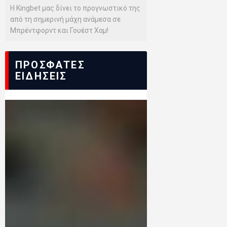
Η Kingbet μας δίνει το προγνωστικό της
από τη σημερινή μάχη ανάμεσα σε
Μπρέντφορντ και Γουέστ Χαμ!
ΠΡΟΣΦΑΤΕΣ
ΕΙΔΗΣΕΙΣ