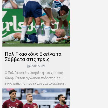
Πολ Γκασκόιν: Εκείνα τα
Σάββατα στις τρεις
27/05/2026
Ο Πολ Γκασκόιν υπήρξε η πιο χαοτική
ιδιοφυΐα του αγγλικού ποδοσφαίρου —
ένας παίκτης που έκανε μια ολόκληρη...