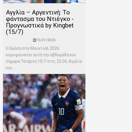
Αγγλία – Αργεντινή: Το
φάντασμα του Ντιέγκο -
Προγνωστικά by Kingbet
(15/7)
15/07/2026
Η δράση στο Μουντιάλ 2026
κορυφώνεται αυτή την εβδομάδα και
σήμερα Τετάρτη 15/7 στις 22:00, Αγγλία
και...