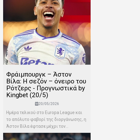
Φράιμπουργκ – Άστον
Βίλα: Η σεζόν – όνειρο του
Ρότζερς - Προγνωστικά by
Kingbet (20/5)
20/05/2026
Ημέρα τελικού στο Europa League και
το απόλυτο φαβορί της διοργάνωσης, η
Άστον Βίλα έφτασε μέχρι τον...