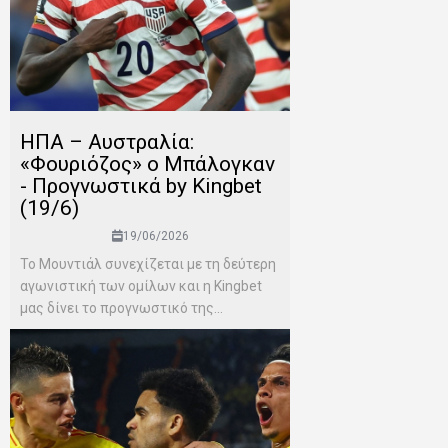
ΗΠΑ – Αυστραλία:
«Φουριόζος» ο Μπάλογκαν
- Προγνωστικά by Kingbet
(19/6)
19/06/2026
Το Μουντιάλ συνεχίζεται με τη δεύτερη
αγωνιστική των ομίλων και η Kingbet
μας δίνει το προγνωστικό της...