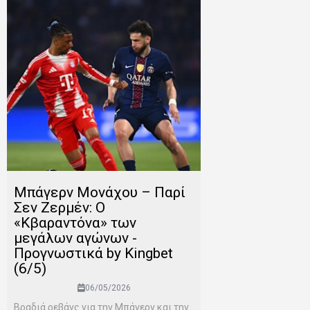
Μπάγερν Μονάχου – Παρί
Σεν Ζερμέν: Ο
«Κβαραντόνα» των
μεγάλων αγώνων -
Προγνωστικά by Kingbet
(6/5)
06/05/2026
Βραδιά ρεβάνς για την Μπάγερν και την