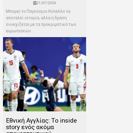
21/07/2026
Μπορεί το Παγκόσμιο Κύπελλο να
αποτελεί ιστορία, αλλά η δράση
συνεχίζεται με τα προκριματικά των
ευρωπαϊκών...
Εθνική Αγγλίας: Το inside
story ενός ακόμα