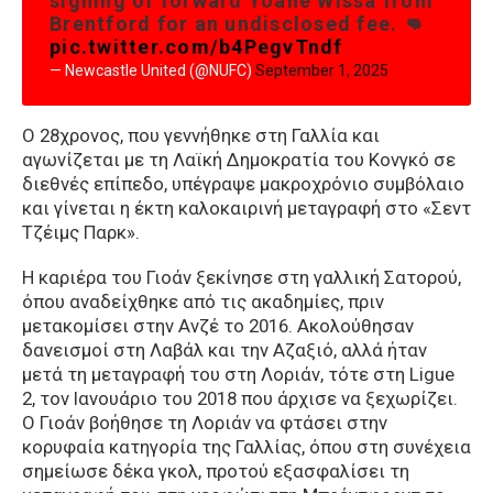
signing of forward Yoane Wissa from
Brentford for an undisclosed fee. 👊
pic.twitter.com/b4PegvTndf
— Newcastle United (@NUFC)
September 1, 2025
Ο 28χρονος, που γεννήθηκε στη Γαλλία και
αγωνίζεται με τη Λαϊκή Δημοκρατία του Κονγκό σε
διεθνές επίπεδο, υπέγραψε μακροχρόνιο συμβόλαιο
και γίνεται η έκτη καλοκαιρινή μεταγραφή στο «Σεντ
Τζέιμς Παρκ».
Η καριέρα του Γιοάν ξεκίνησε στη γαλλική Σατορού,
όπου αναδείχθηκε από τις ακαδημίες, πριν
μετακομίσει στην Ανζέ το 2016. Ακολούθησαν
δανεισμοί στη Λαβάλ και την Αζαξιό, αλλά ήταν
μετά τη μεταγραφή του στη Λοριάν, τότε στη Ligue
2, τον Ιανουάριο του 2018 που άρχισε να ξεχωρίζει.
Ο Γιοάν βοήθησε τη Λοριάν να φτάσει στην
κορυφαία κατηγορία της Γαλλίας, όπου στη συνέχεια
σημείωσε δέκα γκολ, προτού εξασφαλίσει τη