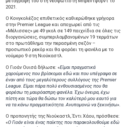
μεταγραφή του στη νεοφώτιστη Μπρέντφορντ το
2021.
Ο Κονγκολέζος επιθετικός καθιερώθηκε γρήγορα
στην Premier League και αποχωρεί από τις
«Μέλισσες» με 49 γκολ σε 149 παιχνίδια σε όλες τις
διοργανώσεις, συμπεριλαμβανομένων 19 τερμάτων
στο πρωτάθλημα την περασμένη σεζόν –
προσωπικό ρεκόρ και θα φοράει τη φανέλα με το
νούμερο 9 στη Νιούκαστλ.
Ο Γιοάν Oυισά δήλωσε: «
Είμαι πραγματικά
χαρούμενος που βρίσκομαι εδώ και που υπέγραψα σε
έναν από τους μεγαλύτερους συλλόγους της Premier
League. Είμαι πάρα πολύ ενθουσιασμένος που θα
φορέσω τη μαυρόασπρη φανέλα. Έχω όνειρα, έχω
πίστη και τώρα θα δώσω τον καλύτερό μου εαυτό για
να τα κάνω πραγματικότητα. Ανυπομονώ να ξεκινήσω».
Ο προπονητής της Νιούκαστλ, Έντι Χάου, πρόσθεσε:
«
Ο Γιοάν είναι ένας παίκτης που παρακολουθούμε εδώ