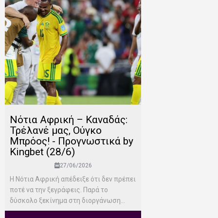
Νότια Αφρική – Καναδάς:
Τρέλανέ μας, Ούγκο
Μπρόος! - Προγνωστικά by
Kingbet (28/6)
27/06/2026
Η Νότια Αφρική απέδειξε ότι δεν πρέπει
ποτέ να την ξεγράφεις. Παρά το
δύσκολο ξεκίνημα στη διοργάνωση...