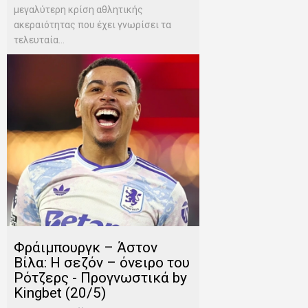
μεγαλύτερη κρίση αθλητικής
ακεραιότητας που έχει γνωρίσει τα
τελευταία...
Φράιμπουργκ – Άστον
Βίλα: Η σεζόν – όνειρο του
Ρότζερς - Προγνωστικά by
Kingbet (20/5)