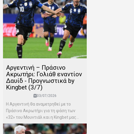
Αργεντινή – Πράσινο
Ακρωτήρι: Γολιάθ εναντίον
Δαυίδ - Προγνωστικά by
Kingbet (3/7)
03/07/2026
Η Αργεντινή θα αναμετρηθεί με το
Πράσινο Ακρωτήρι για τη φάση των
«32» του Μουντιάλ και η Kingbet μας...