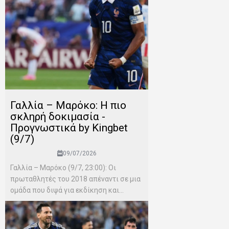
Γαλλία – Μαρόκο: Η πιο
σκληρή δοκιμασία -
Προγνωστικά by Kingbet
(9/7)
09/07/2026
Γαλλία – Μαρόκο (9/7, 23:00): Οι
πρωταθλητές του 2018 απέναντι σε μια
ομάδα που διψά για εκδίκηση και...