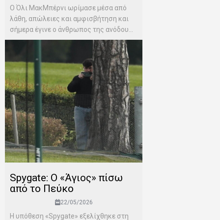
Ο Όλι ΜακΜπέρνι ωρίμασε μέσα από
λάθη, απώλειες και αμφισβήτηση και
σήμερα έγινε ο άνθρωπος της ανόδου...
Spygate: Ο «Άγιος» πίσω
από το Πεύκο
22/05/2026
Η υπόθεση «Spygate» εξελίχθηκε στη