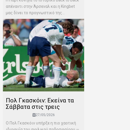
απέναντι στην Άρσεναλ και η Kingbet
μας δίνει το προγνωστικό της...
Πολ Γκασκόιν: Εκείνα τα
Σάββατα στις τρεις
27/05/2026
Ο Πολ Γκασκόιν υπήρξε η πιο χαοτική
ιδιοφυΐα του αγγλικού ποδοσφαίρου —