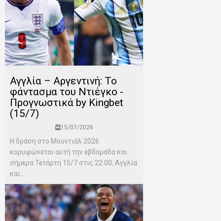
Αγγλία – Αργεντινή: Το
φάντασμα του Ντιέγκο -
Προγνωστικά by Kingbet
(15/7)
15/07/2026
Η δράση στο Μουντιάλ 2026
κορυφώνεται αυτή την εβδομάδα και
σήμερα Τετάρτη 15/7 στις 22:00, Αγγλία
και...