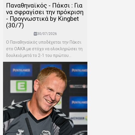
Παναθηναϊκός - Πάκσι : Για
να σφραγίσει την πρόκριση
- Προγνωστικά by Kingbet
(30/7)
30/07/2026
Ο Παναθηναϊκός υποδέχεται την Πάκσι
στο ΟΑΚΑ με στόχο να ολοκληρώσει τη
δουλειά μετά το 2-1 του πρώτου...