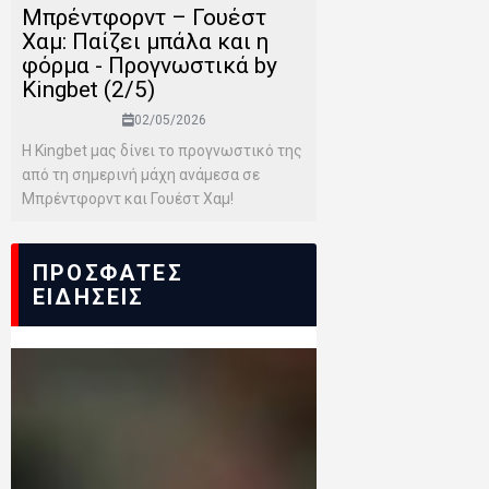
Μπρέντφορντ – Γουέστ
Χαμ: Παίζει μπάλα και η
φόρμα - Προγνωστικά by
Kingbet (2/5)
02/05/2026
Η Kingbet μας δίνει το προγνωστικό της
από τη σημερινή μάχη ανάμεσα σε
Μπρέντφορντ και Γουέστ Χαμ!
ΠΡΟΣΦΑΤΕΣ
ΕΙΔΗΣΕΙΣ