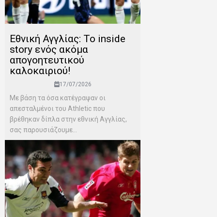
Εθνική Αγγλίας: Το inside
story ενός ακόμα
απογοητευτικού
καλοκαιριού!
17/07/2026
Mε βάση τα όσα κατέγραψαν οι
απεσταλμένοι του Αthletic που
βρέθηκαν δίπλα στην εθνική Αγγλίας,
σας παρουσιάζουμε...