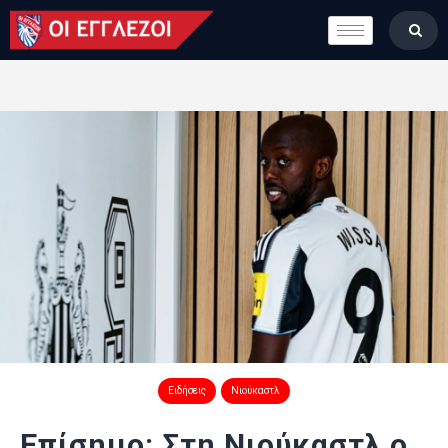
LONDON CALLING
ΚΑΤΗΓΟΡΙΕΣ
ΣΤΗΛΕΣ
ΒΑΘΜΟΛΟΓΙΕΣ
ΟΜΑΔΕΣ
ΠΟΙΟΙ ΕΙΜΑΣΤΕ
Ειδήσεις
Νιούκαστλ
Επίσημο: Στη Νιούκαστλ ο