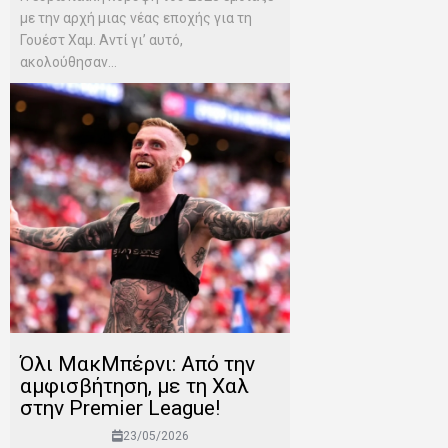
με την αρχή μιας νέας εποχής για τη
Γουέστ Χαμ. Αντί γι’ αυτό,
ακολούθησαν...
Όλι ΜακΜπέρνι: Aπό την
αμφισβήτηση, με τη Χαλ
στην Premier League!
23/05/2026