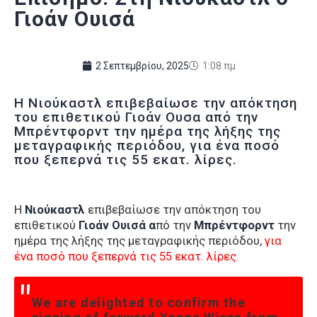
Γιοάν Ουισά
2 Σεπτεμβρίου, 2025
1:08 πμ
Η Νιούκαστλ επιβεβαίωσε την απόκτηση
του επιθετικού Γιοάν Ουσα από την
Μπρέντφορντ την ημέρα της λήξης της
μεταγραφικής περιόδου, για ένα ποσό
που ξεπερνά τις 55 εκατ. λίρες.
Η
Νιούκαστλ
επιβεβαίωσε την απόκτηση του
επιθετικού
Γιοάν Ουισά α
πό την
Μπρέντφορντ
την
ημέρα της λήξης της μεταγραφικής περιόδου,
για
ένα ποσό που ξεπερνά τις 55 εκατ. λίρες.
We are delighted to confirm the