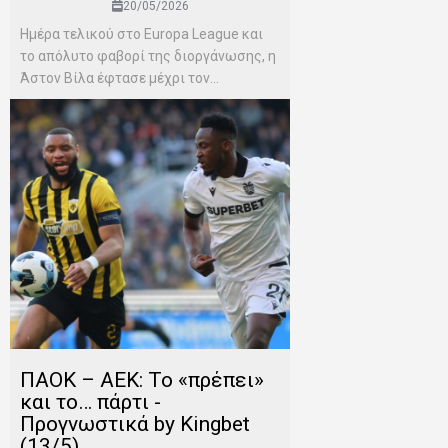
20/05/2026
Ημέρα τελικού στο Europa League και
το απόλυτο φαβορί της διοργάνωσης, η
Άστον Βίλα έφτασε μέχρι τον...
ΠΑΟΚ – ΑΕΚ: Το «πρέπει»
και το… πάρτι -
Προγνωστικά by Kingbet
(13/5)