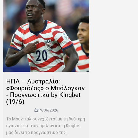
ΗΠΑ – Αυστραλία:
«Φουριόζος» ο Μπάλογκαν
- Προγνωστικά by Kingbet
(19/6)
19/06/2026
Το Μουντιάλ συνεχίζεται με τη δεύτερη
αγωνιστική των ομίλων και η Kingbet
μας δίνει το προγνωστικό της...