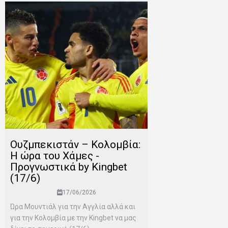
Ουζμπεκιστάν – Κολομβία:
Η ώρα του Χάμες -
Προγνωστικά by Kingbet
(17/6)
17/06/2026
Ώρα Μουντιάλ για την Αγγλία αλλά και
για την Κολομβία με την Kingbet να μας