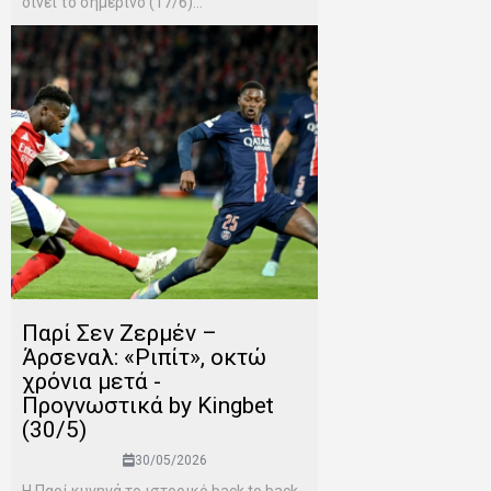
δίνει το σημερινό (17/6)...
Παρί Σεν Ζερμέν –
Άρσεναλ: «Ριπίτ», οκτώ
χρόνια μετά -
Προγνωστικά by Kingbet
(30/5)
30/05/2026
Η Παρί κυνηγά το ιστορικό back to back