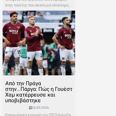
ένας παίκτης που έκανε μια ολόκληρη...
Από την Πράγα
στην...Πάργα: Πώς η Γουέστ
Χαμ κατέρρευσε και
υποβιβάστηκε
26/05/2026
Η ευρωπαϊκή κορυφή του 2023 έμοιαζε