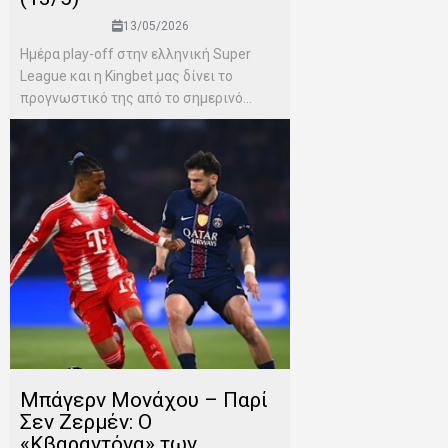
13/05/2026
Ημέρα play-off στην ελληνική Super
League και η Kingbet μας δίνει το
προγνωστικό της από το σημερινό...
Μπάγερν Μονάχου – Παρί
Σεν Ζερμέν: Ο
«Κβαραντόνα» των