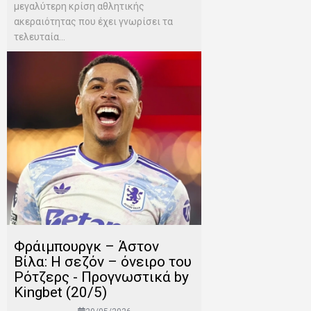
μεγαλύτερη κρίση αθλητικής
ακεραιότητας που έχει γνωρίσει τα
τελευταία...
Φράιμπουργκ – Άστον
Βίλα: Η σεζόν – όνειρο του
Ρότζερς - Προγνωστικά by
Kingbet (20/5)