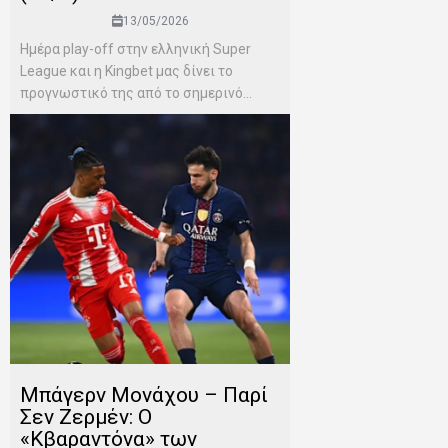
13/05/2026
Ημέρα play-off στην ελληνική Super
League και η Kingbet μας δίνει το
προγνωστικό της από το σημερινό...
Μπάγερν Μονάχου – Παρί
Σεν Ζερμέν: Ο
«Κβαραντόνα» των