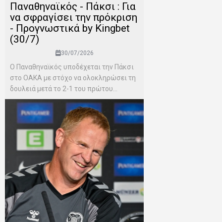
Παναθηναϊκός - Πάκσι : Για
να σφραγίσει την πρόκριση
- Προγνωστικά by Kingbet
(30/7)
30/07/2026
Ο Παναθηναϊκός υποδέχεται την Πάκσι
στο ΟΑΚΑ με στόχο να ολοκληρώσει τη
δουλειά μετά το 2-1 του πρώτου...