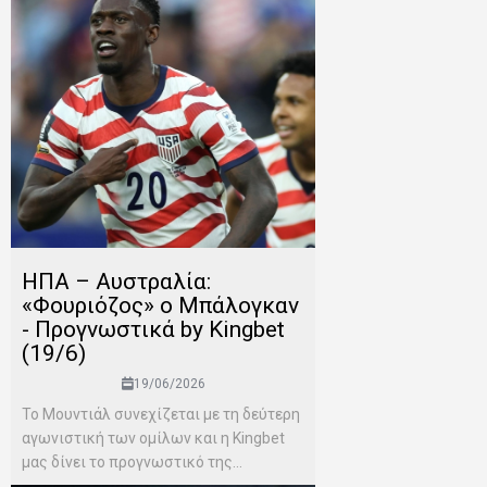
ΗΠΑ – Αυστραλία:
«Φουριόζος» ο Μπάλογκαν
- Προγνωστικά by Kingbet
(19/6)
19/06/2026
Το Μουντιάλ συνεχίζεται με τη δεύτερη
αγωνιστική των ομίλων και η Kingbet
μας δίνει το προγνωστικό της...