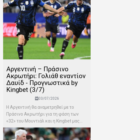
Αργεντινή – Πράσινο
Ακρωτήρι: Γολιάθ εναντίον
Δαυίδ - Προγνωστικά by
Kingbet (3/7)
03/07/2026
Η Αργεντινή θα αναμετρηθεί με το
Πράσινο Ακρωτήρι για τη φάση των
«32» του Μουντιάλ και η Kingbet μας...