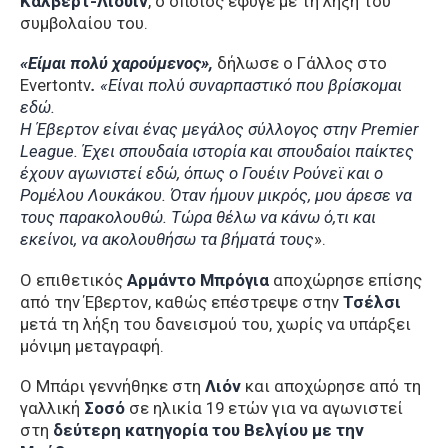
Κάλβερτ-Λιούιν
, ο οποίος έφυγε με τη λήξη του
συμβολαίου του.
«Είμαι πολύ χαρούμενος»,
δήλωσε ο Γάλλος στο
Evertontv
.
«Είναι πολύ συναρπαστικό που βρίσκομαι
εδώ.
Η Έβερτον είναι ένας μεγάλος σύλλογος στην Premier
League. Έχει σπουδαία ιστορία και σπουδαίοι παίκτες
έχουν αγωνιστεί εδώ, όπως ο Γουέιν Ρούνεϊ και ο
Ρομέλου Λουκάκου. Όταν ήμουν μικρός, μου άρεσε να
τους παρακολουθώ. Τώρα θέλω να κάνω ό,τι και
εκείνοι, να ακολουθήσω τα βήματά τους
».
Ο επιθετικός
Αρμάντο Μπρόγια
αποχώρησε επίσης
από την Έβερτον, καθώς επέστρεψε στην
Τσέλσι
μετά τη λήξη του δανεισμού του, χωρίς να υπάρξει
μόνιμη μεταγραφή.
Ο Μπάρι γεννήθηκε στη
Λιόν
και αποχώρησε από τη
γαλλική
Σοσό
σε ηλικία 19 ετών για να αγωνιστεί
στη
δεύτερη κατηγορία του Βελγίου με την