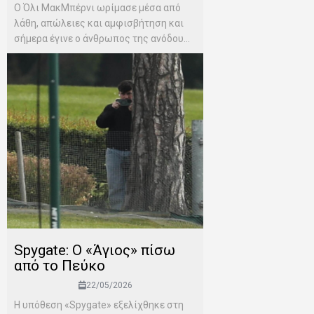
Ο Όλι ΜακΜπέρνι ωρίμασε μέσα από
λάθη, απώλειες και αμφισβήτηση και
σήμερα έγινε ο άνθρωπος της ανόδου...
Spygate: Ο «Άγιος» πίσω
από το Πεύκο
22/05/2026
Η υπόθεση «Spygate» εξελίχθηκε στη