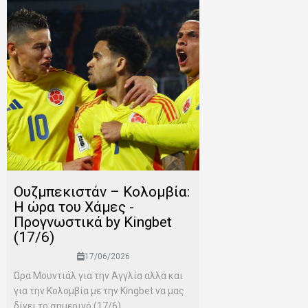
Ουζμπεκιστάν – Κολομβία:
Η ώρα του Χάμες -
Προγνωστικά by Kingbet
(17/6)
17/06/2026
Ώρα Μουντιάλ για την Αγγλία αλλά και
για την Κολομβία με την Kingbet να μας
δίνει το σημερινό (17/6)...