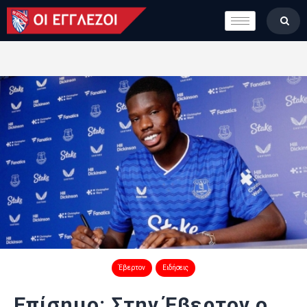
LONDON CALLING
ΚΑΤΗΓΟΡΙΕΣ
ΣΤΗΛΕΣ
ΒΑΘΜΟΛΟΓΙΕΣ
ΟΜΑΔΕΣ
ΠΟΙΟΙ ΕΙΜΑΣΤΕ
Έβερτον
Ειδήσεις
Επίσημο: Στην Έβερτον ο