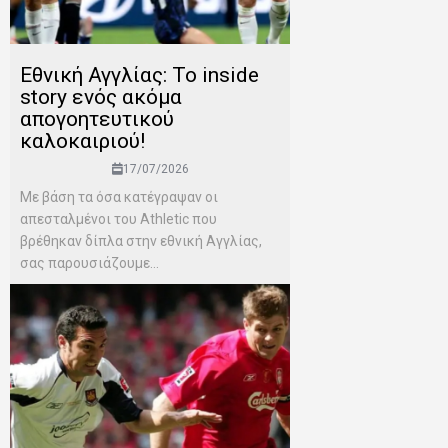
Εθνική Αγγλίας: Το inside
story ενός ακόμα
απογοητευτικού
καλοκαιριού!
17/07/2026
Mε βάση τα όσα κατέγραψαν οι
απεσταλμένοι του Αthletic που
βρέθηκαν δίπλα στην εθνική Αγγλίας,
σας παρουσιάζουμε...