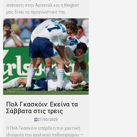
απέναντι στην Άρσεναλ και η Kingbet
μας δίνει το προγνωστικό της...
Πολ Γκασκόιν: Εκείνα τα
Σάββατα στις τρεις
27/05/2026
Ο Πολ Γκασκόιν υπήρξε η πιο χαοτική
ιδιοφυΐα του αγγλικού ποδοσφαίρου —