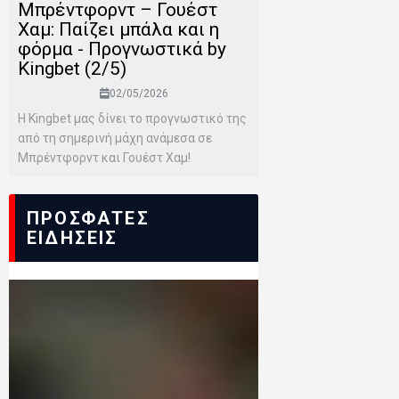
Μπρέντφορντ – Γουέστ
Χαμ: Παίζει μπάλα και η
φόρμα - Προγνωστικά by
Kingbet (2/5)
02/05/2026
Η Kingbet μας δίνει το προγνωστικό της
από τη σημερινή μάχη ανάμεσα σε
Μπρέντφορντ και Γουέστ Χαμ!
ΠΡΟΣΦΑΤΕΣ
ΕΙΔΗΣΕΙΣ