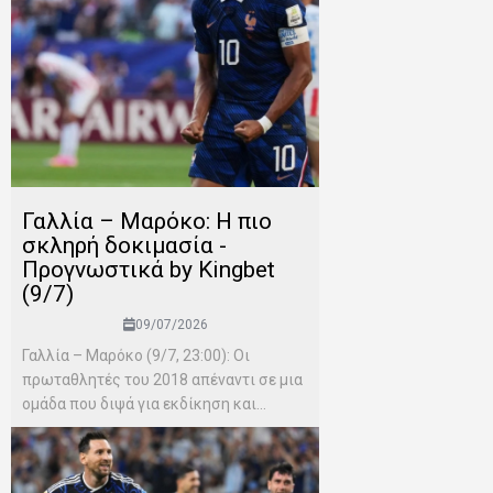
Γαλλία – Μαρόκο: Η πιο
σκληρή δοκιμασία -
Προγνωστικά by Kingbet
(9/7)
09/07/2026
Γαλλία – Μαρόκο (9/7, 23:00): Οι
πρωταθλητές του 2018 απέναντι σε μια
ομάδα που διψά για εκδίκηση και...