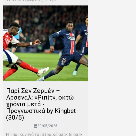
Παρί Σεν Ζερμέν –
Άρσεναλ: «Ριπίτ», οκτώ
χρόνια μετά -
Προγνωστικά by Kingbet
(30/5)
30/05/2026
Η Παρί κυνηγά το ιστορικό back to back