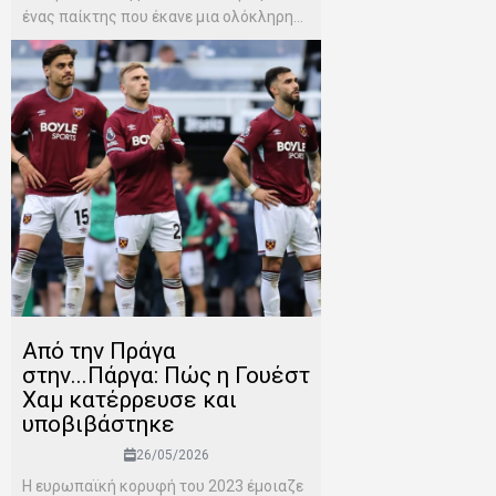
ένας παίκτης που έκανε μια ολόκληρη...
Από την Πράγα
στην...Πάργα: Πώς η Γουέστ
Χαμ κατέρρευσε και
υποβιβάστηκε
26/05/2026
Η ευρωπαϊκή κορυφή του 2023 έμοιαζε