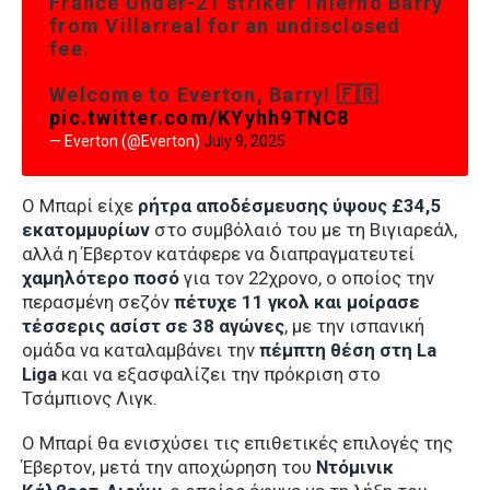
France Under-21 striker Thierno Barry
from Villarreal for an undisclosed
fee.
Welcome to Everton, Barry! 🇫🇷
pic.twitter.com/KYyhh9TNC8
— Everton (@Everton)
July 9, 2025
Ο Μπαρί είχε
ρήτρα αποδέσμευσης ύψους £34,5
εκατομμυρίων
στο συμβόλαιό του με τη Βιγιαρεάλ,
αλλά η Έβερτον κατάφερε να διαπραγματευτεί
χαμηλότερο ποσό
για τον 22χρονο, ο οποίος την
περασμένη σεζόν
πέτυχε 11 γκολ και μοίρασε
τέσσερις ασίστ σε 38 αγώνες
, με την ισπανική
ομάδα να καταλαμβάνει την
πέμπτη θέση στη La
Liga
και να εξασφαλίζει την πρόκριση στο
Τσάμπιονς Λιγκ.
Ο Μπαρί θα ενισχύσει τις επιθετικές επιλογές της
Έβερτον, μετά την αποχώρηση του
Ντόμινικ