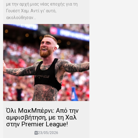
με την αρχή μιας νέας εποχής για τη
Γουέστ Χαμ. Αντί γι’ αυτό,
ακολούθησαν...
Όλι ΜακΜπέρνι: Aπό την
αμφισβήτηση, με τη Χαλ
στην Premier League!
23/05/2026