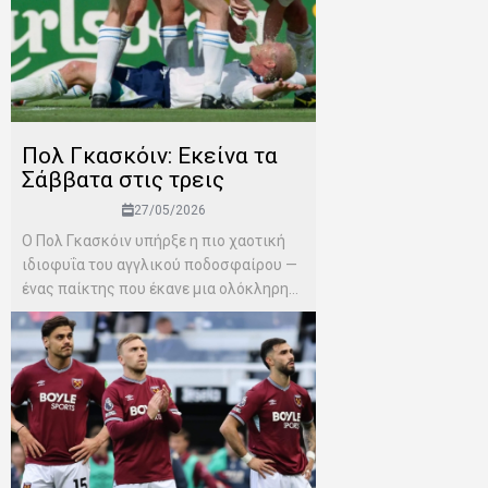
Πολ Γκασκόιν: Εκείνα τα
Σάββατα στις τρεις
27/05/2026
Ο Πολ Γκασκόιν υπήρξε η πιο χαοτική
ιδιοφυΐα του αγγλικού ποδοσφαίρου —
ένας παίκτης που έκανε μια ολόκληρη...