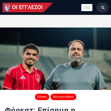
LONDON CALLING
ΚΑΤΗΓΟΡΙΕΣ
ΣΤΗΛΕΣ
ΒΑΘΜΟΛΟΓΙΕΣ
ΟΜΑΔΕΣ
ΠΟΙΟΙ ΕΙΜΑΣΤΕ
Ειδήσεις
Νότινγχαμ Φόρεστ
Φόρεστ: Επίσημη η