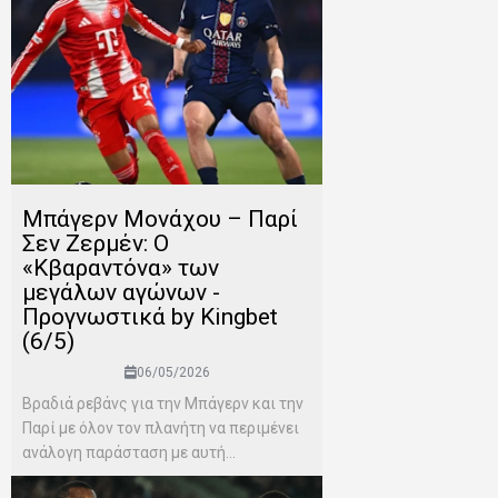
Μπάγερν Μονάχου – Παρί
Σεν Ζερμέν: Ο
«Κβαραντόνα» των
μεγάλων αγώνων -
Προγνωστικά by Kingbet
(6/5)
06/05/2026
Βραδιά ρεβάνς για την Μπάγερν και την
Παρί με όλον τον πλανήτη να περιμένει
ανάλογη παράσταση με αυτή...