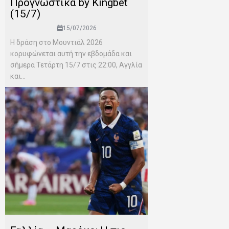
Προγνωστικά by Kingbet
(15/7)
15/07/2026
Η δράση στο Μουντιάλ 2026
κορυφώνεται αυτή την εβδομάδα και
σήμερα Τετάρτη 15/7 στις 22:00, Αγγλία
και...