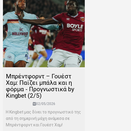
Μπρέντφορντ – Γουέστ
Χαμ: Παίζει μπάλα και η
φόρμα - Προγνωστικά by
Kingbet (2/5)
02/05/2026
Η Kingbet μας δίνει το προγνωστικό της
από τη σημερινή μάχη ανάμεσα σε
Μπρέντφορντ και Γουέστ Χαμ!