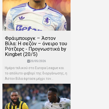
Φράιμπουργκ – Άστον
Βίλα: Η σεζόν – όνειρο του
Ρότζερς - Προγνωστικά by
Kingbet (20/5)
20/05/2026
Ημέρα τελικού στο Europa League και
το απόλυτο φαβορί της διοργάνωσης, η
Άστον Βίλα έφτασε μέχρι τον...