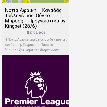
Νότια Αφρική – Καναδάς:
Τρέλανέ μας, Ούγκο
Μπρόος! - Προγνωστικά by
Kingbet (28/6)
27/06/2026
Η Νότια Αφρική απέδειξε ότι δεν πρέπει
ποτέ να την ξεγράφεις. Παρά το
δύσκολο ξεκίνημα στη διοργάνωση...