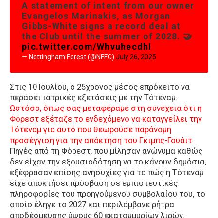
A statement of intent from our owner
Evangelos Marinakis, as Morgan
Gibbs-White signs a record deal at
the Club until the summer of 2028. 🤝
pic.twitter.com/WhvuhecdhI
— Nottingham Forest (@NFFC)
July 26, 2025
Στις 10 Ιουλίου, ο 25χρονος μέσος επρόκειτο να
περάσει ιατρικές εξετάσεις με την Τότεναμ.
Ωστόσο, όπως σας μεταφέραμε στη συνέχεια ότι η
Φόρεστ εξέταζε το ενδεχόμενο να καταγγείλει την
Τότεναμ για αυτό που θεωρούσε παράνομη
προσέγγιση για την απόκτηση του Γκιμπς-Γουάιτ
.
Πηγές από τη Φόρεστ, που μίλησαν ανώνυμα καθώς
δεν είχαν την εξουσιοδότηση να το κάνουν δημόσια,
εξέφρασαν επίσης ανησυχίες για το πώς η Τότεναμ
είχε αποκτήσει πρόσβαση σε εμπιστευτικές
πληροφορίες του προηγούμενου συμβολαίου του, το
οποίο έληγε το 2027 και περιλάμβανε ρήτρα
αποδέσμευσης ύψους 60 εκατομμυρίων λιρών.