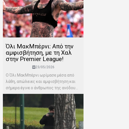
Όλι ΜακΜπέρνι: Aπό την
αμφισβήτηση, με τη Χαλ
στην Premier League!
23/05/2026
Ο Όλι ΜακΜπέρνι ωρίμασε μέσα από
λάθη, απώλειες και αμφισβήτηση και
σήμερα έγινε ο άνθρωπος της ανόδου...