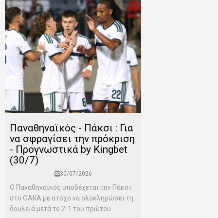
Παναθηναϊκός - Πάκσι : Για
να σφραγίσει την πρόκριση
- Προγνωστικά by Kingbet
(30/7)
30/07/2026
Ο Παναθηναϊκός υποδέχεται την Πάκσι
στο ΟΑΚΑ με στόχο να ολοκληρώσει τη
δουλειά μετά το 2-1 του πρώτου...