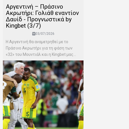
Αργεντινή – Πράσινο
Ακρωτήρι: Γολιάθ εναντίον
Δαυίδ - Προγνωστικά by
Kingbet (3/7)
03/07/2026
Η Αργεντινή θα αναμετρηθεί με το
Πράσινο Ακρωτήρι για τη φάση των
«32» του Μουντιάλ και η Kingbet μας...