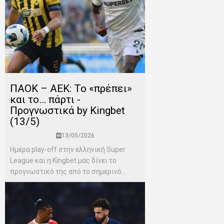
ΠΑΟΚ – ΑΕΚ: Το «πρέπει»
και το… πάρτι -
Προγνωστικά by Kingbet
(13/5)
13/05/2026
Ημέρα play-off στην ελληνική Super
League και η Kingbet μας δίνει το
προγνωστικό της από το σημερινό...