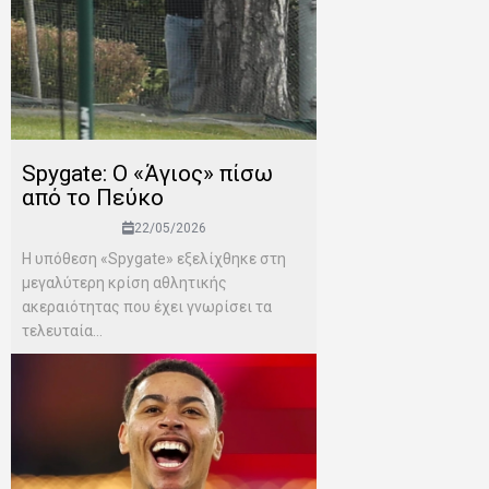
Spygate: Ο «Άγιος» πίσω
από το Πεύκο
22/05/2026
Η υπόθεση «Spygate» εξελίχθηκε στη
μεγαλύτερη κρίση αθλητικής
ακεραιότητας που έχει γνωρίσει τα
τελευταία...