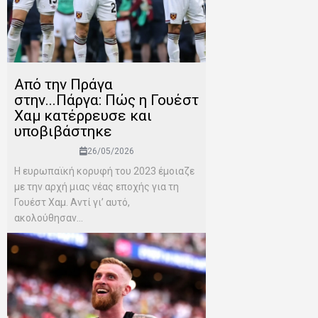
Από την Πράγα
στην...Πάργα: Πώς η Γουέστ
Χαμ κατέρρευσε και
υποβιβάστηκε
26/05/2026
Η ευρωπαϊκή κορυφή του 2023 έμοιαζε
με την αρχή μιας νέας εποχής για τη
Γουέστ Χαμ. Αντί γι’ αυτό,
ακολούθησαν...