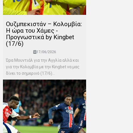
Ουζμπεκιστάν – Κολομβία:
Η ώρα του Χάμες -
Προγνωστικά by Kingbet
(17/6)
17/06/2026
Ώρα Μουντιάλ για την Αγγλία αλλά και
για την Κολομβία με την Kingbet να μας
δίνει το σημερινό (17/6)...