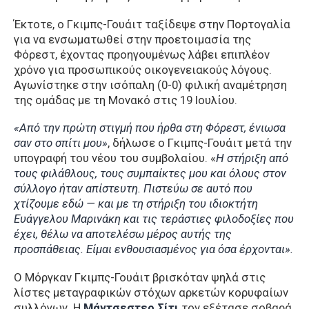
Έκτοτε, ο Γκιμπς-Γουάιτ ταξίδεψε στην Πορτογαλία
για να ενσωματωθεί στην προετοιμασία της
Φόρεστ, έχοντας προηγουμένως λάβει επιπλέον
χρόνο για προσωπικούς οικογενειακούς λόγους.
Αγωνίστηκε στην ισόπαλη (0-0) φιλική αναμέτρηση
της ομάδας με τη Μονακό στις 19 Ιουλίου.
«Από την πρώτη στιγμή που ήρθα στη Φόρεστ, ένιωσα
σαν στο σπίτι μου»
, δήλωσε ο Γκιμπς-Γουάιτ μετά την
υπογραφή του νέου του συμβολαίου. «
Η στήριξη από
τους φιλάθλους, τους συμπαίκτες μου και όλους στον
σύλλογο ήταν απίστευτη. Πιστεύω σε αυτό που
χτίζουμε εδώ — και με τη στήριξη του ιδιοκτήτη
Ευάγγελου Μαρινάκη και τις τεράστιες φιλοδοξίες που
έχει, θέλω να αποτελέσω μέρος αυτής της
προσπάθειας. Είμαι ενθουσιασμένος για όσα έρχονται».
Ο Μόργκαν Γκιμπς-Γουάιτ βρισκόταν ψηλά στις
λίστες μεταγραφικών στόχων αρκετών κορυφαίων
συλλόγων. Η
Μάντσεστερ Σίτι
τον εξέτασε σοβαρά