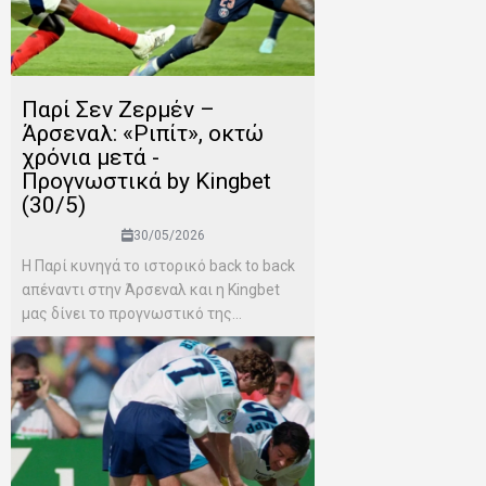
Παρί Σεν Ζερμέν –
Άρσεναλ: «Ριπίτ», οκτώ
χρόνια μετά -
Προγνωστικά by Kingbet
(30/5)
30/05/2026
Η Παρί κυνηγά το ιστορικό back to back
απέναντι στην Άρσεναλ και η Kingbet
μας δίνει το προγνωστικό της...