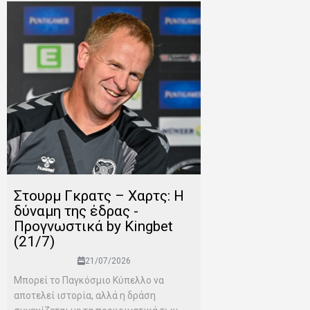
Στουρμ Γκρατς – Χαρτς: Η
δύναμη της έδρας -
Προγνωστικά by Kingbet
(21/7)
21/07/2026
Μπορεί το Παγκόσμιο Κύπελλο να
αποτελεί ιστορία, αλλά η δράση