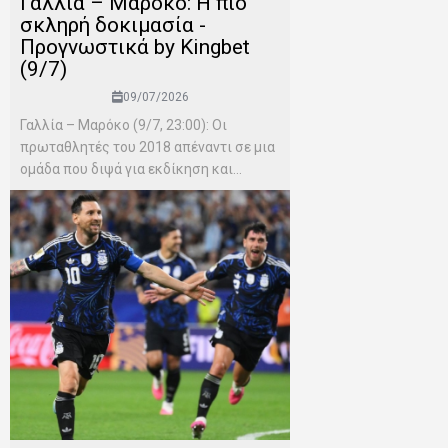
Γαλλία – Μαρόκο: Η πιο
σκληρή δοκιμασία -
Προγνωστικά by Kingbet
(9/7)
09/07/2026
Γαλλία – Μαρόκο (9/7, 23:00): Οι
πρωταθλητές του 2018 απέναντι σε μια
ομάδα που διψά για εκδίκηση και...