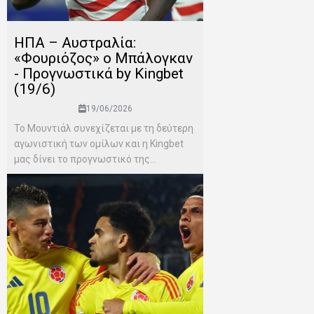
ΗΠΑ – Αυστραλία:
«Φουριόζος» ο Μπάλογκαν
- Προγνωστικά by Kingbet
(19/6)
19/06/2026
Το Μουντιάλ συνεχίζεται με τη δεύτερη
αγωνιστική των ομίλων και η Kingbet
μας δίνει το προγνωστικό της...