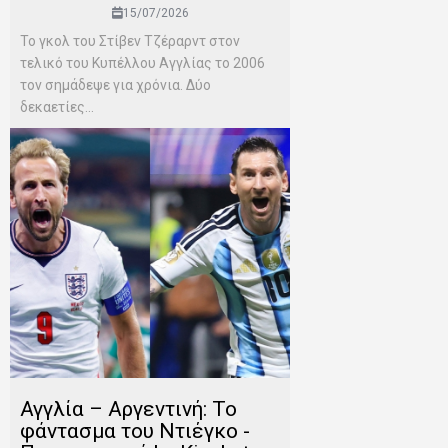
15/07/2026
Το γκολ του Στίβεν Τζέραρντ στον
τελικό του Κυπέλλου Αγγλίας το 2006
τον σημάδεψε για χρόνια. Δύο
δεκαετίες...
Αγγλία – Αργεντινή: Το
φάντασμα του Ντιέγκο -