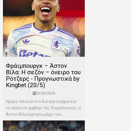
Φράιμπουργκ – Άστον
Βίλα: Η σεζόν – όνειρο του
Ρότζερς - Προγνωστικά by
Kingbet (20/5)
20/05/2026
Ημέρα τελικού στο Europa League και
το απόλυτο φαβορί της διοργάνωσης, η
Άστον Βίλα έφτασε μέχρι τον...