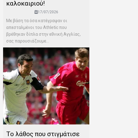
καλοκαιριού!
17/07/2026
Mε βάση τα όσα κατέγραψαν οι
απεσταλμένοι του Αthletic που
βρέθηκαν δίπλα στην εθνική Αγγλίας,
σας παρουσιάζουμε...
Το λάθος που στιγμάτισε