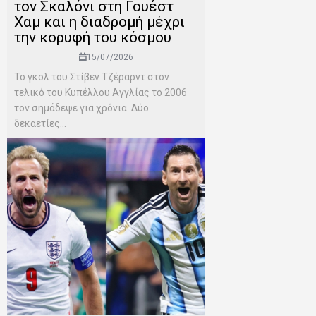
τον Σκαλόνι στη Γουέστ
Χαμ και η διαδρομή μέχρι
την κορυφή του κόσμου
15/07/2026
Το γκολ του Στίβεν Τζέραρντ στον
τελικό του Κυπέλλου Αγγλίας το 2006
τον σημάδεψε για χρόνια. Δύο
δεκαετίες...