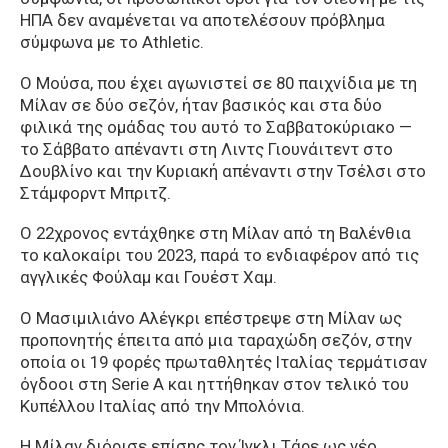
ΗΠΑ δεν αναμένεται να αποτελέσουν πρόβλημα
σύμφωνα με το Athletic.
Ο Μούσα, που έχει αγωνιστεί σε 80 παιχνίδια με τη
Μίλαν σε δύο σεζόν, ήταν βασικός και στα δύο
φιλικά της ομάδας του αυτό το Σαββατοκύριακο —
το Σάββατο απέναντι στη Λιντς Γιουνάιτεντ στο
Δουβλίνο και την Κυριακή απέναντι στην Τσέλσι στο
Στάμφορντ Μπριτζ.
Ο 22χρονος εντάχθηκε στη Μίλαν από τη Βαλένθια
το καλοκαίρι του 2023, παρά το ενδιαφέρον από τις
αγγλικές Φούλαμ και Γουέστ Χαμ.
Ο Μασιμιλιάνο Αλέγκρι επέστρεψε στη Μίλαν ως
προπονητής έπειτα από μια ταραχώδη σεζόν, στην
οποία οι 19 φορές πρωταθλητές Ιταλίας τερμάτισαν
όγδοοι στη Serie A και ηττήθηκαν στον τελικό του
Κυπέλλου Ιταλίας από την Μπολόνια.
Η Μίλαν διόρισε επίσης τον Ίγκλι Τάρε ως νέο