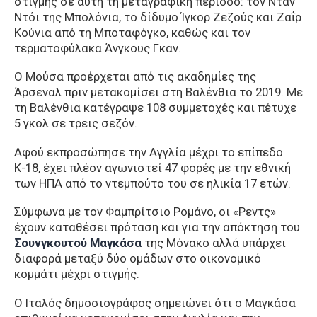
στιγμής σε αυτή τη μεταγραφική περίοδο: τον Νταν
Ντόι της Μπολόνια, το δίδυμο Ίγκορ Ζεζούς και Ζαΐρ
Κούνια από τη Μποταφόγκο, καθώς και τον
τερματοφύλακα Άνγκους Γκαν.
Ο Μούσα προέρχεται από τις ακαδημίες της
Άρσεναλ πριν μετακομίσει στη Βαλένθια το 2019. Με
τη Βαλένθια κατέγραψε 108 συμμετοχές και πέτυχε
5 γκολ σε τρεις σεζόν.
Αφού εκπροσώπησε την Αγγλία μέχρι το επίπεδο
Κ-18, έχει πλέον αγωνιστεί 47 φορές με την εθνική
των ΗΠΑ από το ντεμπούτο του σε ηλικία 17 ετών.
Σύμφωνα με τον Φαμπρίτσιο Ρομάνο, οι «Ρεντς»
έχουν καταθέσει πρόταση και για την απόκτηση του
Σουνγκουτού Μαγκάσα
της Μόνακο αλλά υπάρχει
διαφορά μεταξύ δύο ομάδων στο οικονομικό
κομμάτι μέχρι στιγμής.
Ο Ιταλός δημοσιογράφος σημειώνει ότι ο Μαγκάσα