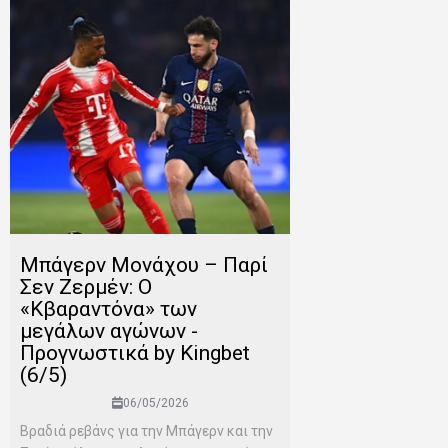
Μπάγερν Μονάχου – Παρί
Σεν Ζερμέν: Ο
«Κβαραντόνα» των
μεγάλων αγώνων -
Προγνωστικά by Kingbet
(6/5)
06/05/2026
Βραδιά ρεβάνς για την Μπάγερν και την