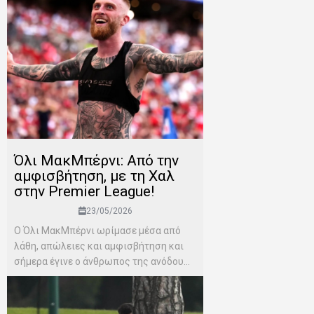
Όλι ΜακΜπέρνι: Aπό την
αμφισβήτηση, με τη Χαλ
στην Premier League!
23/05/2026
Ο Όλι ΜακΜπέρνι ωρίμασε μέσα από
λάθη, απώλειες και αμφισβήτηση και
σήμερα έγινε ο άνθρωπος της ανόδου...