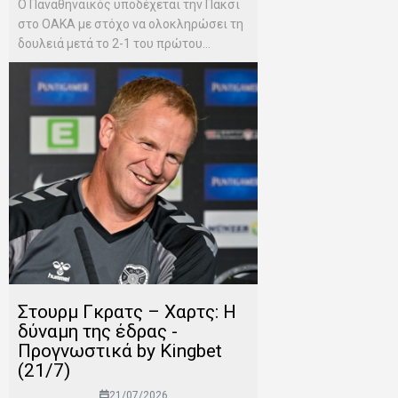
Ο Παναθηναϊκός υποδέχεται την Πάκσι
στο ΟΑΚΑ με στόχο να ολοκληρώσει τη
δουλειά μετά το 2-1 του πρώτου...
Στουρμ Γκρατς – Χαρτς: Η
δύναμη της έδρας -
Προγνωστικά by Kingbet
(21/7)
21/07/2026