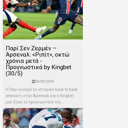
Παρί Σεν Ζερμέν –
Άρσεναλ: «Ριπίτ», οκτώ
χρόνια μετά -
Προγνωστικά by Kingbet
(30/5)
30/05/2026
Η Παρί κυνηγά το ιστορικό back to back
απέναντι στην Άρσεναλ και η Kingbet
μας δίνει το προγνωστικό της...