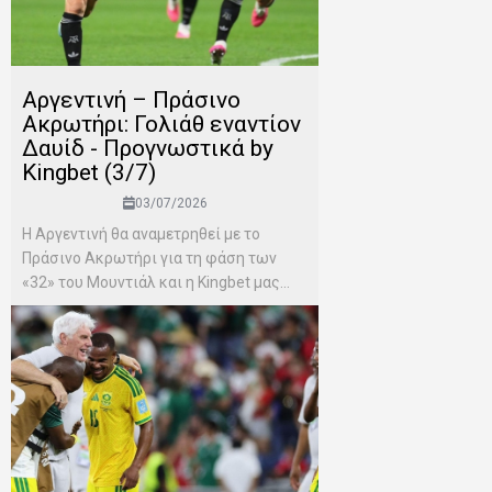
Αργεντινή – Πράσινο
Ακρωτήρι: Γολιάθ εναντίον
Δαυίδ - Προγνωστικά by
Kingbet (3/7)
03/07/2026
Η Αργεντινή θα αναμετρηθεί με το
Πράσινο Ακρωτήρι για τη φάση των
«32» του Μουντιάλ και η Kingbet μας...