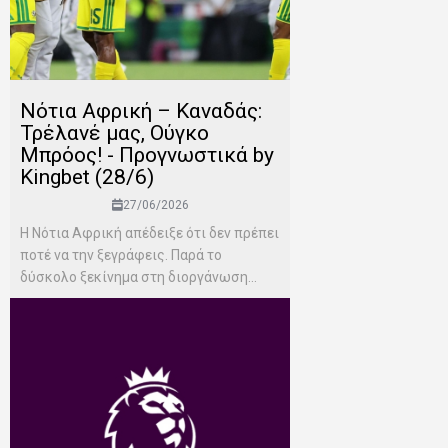
Νότια Αφρική – Καναδάς:
Τρέλανέ μας, Ούγκο
Μπρόος! - Προγνωστικά by
Kingbet (28/6)
27/06/2026
Η Νότια Αφρική απέδειξε ότι δεν πρέπει
ποτέ να την ξεγράφεις. Παρά το
δύσκολο ξεκίνημα στη διοργάνωση...