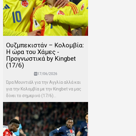
Ουζμπεκιστάν – Κολομβία:
Η ώρα του Χάμες -
Προγνωστικά by Kingbet
(17/6)
17/06/2026
Ώρα Μουντιάλ για την Αγγλία αλλά και
για την Κολομβία με την Kingbet να μας
δίνει το σημερινό (17/6)...