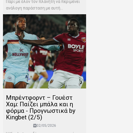
Παρί με όλον τον πλανήτη να περιμένει
ανάλογη παράσταση με αυτή...
Μπρέντφορντ – Γουέστ
Χαμ: Παίζει μπάλα και η
φόρμα - Προγνωστικά by
Kingbet (2/5)
02/05/2026