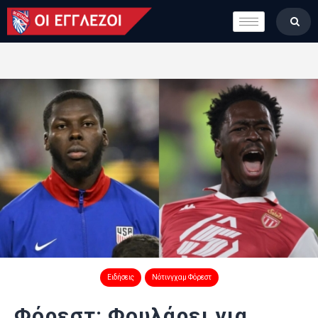
LONDON CALLING
ΚΑΤΗΓΟΡΙΕΣ
ΣΤΗΛΕΣ
ΒΑΘΜΟΛΟΓΙΕΣ
ΟΜΑΔΕΣ
ΠΟΙΟΙ ΕΙΜΑΣΤΕ
Ειδήσεις
Νότινγχαμ Φόρεστ
Φόρεστ: Φουλάρει για