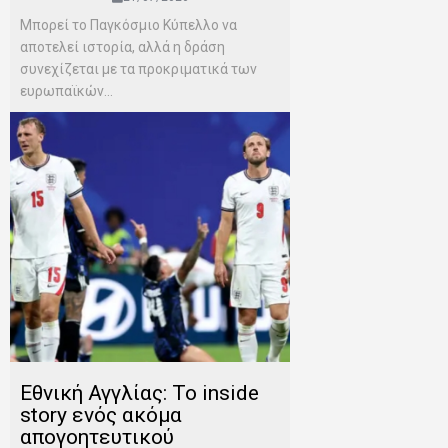
Μπορεί το Παγκόσμιο Κύπελλο να
αποτελεί ιστορία, αλλά η δράση
συνεχίζεται με τα προκριματικά των
ευρωπαϊκών...
Εθνική Αγγλίας: Το inside
story ενός ακόμα
απογοητευτικού