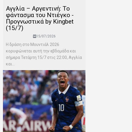
Αγγλία – Αργεντινή: Το
φάντασμα του Ντιέγκο -
Προγνωστικά by Kingbet
(15/7)
15/07/2026
Η δράση στο Μουντιάλ 2026
κορυφώνεται αυτή την εβδομάδα και
σήμερα Τετάρτη 15/7 στις 22:00, Αγγλία
και...