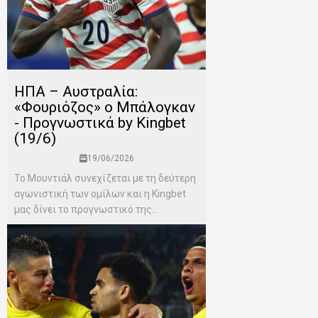
ΗΠΑ – Αυστραλία:
«Φουριόζος» ο Μπάλογκαν
- Προγνωστικά by Kingbet
(19/6)
19/06/2026
Το Μουντιάλ συνεχίζεται με τη δεύτερη
αγωνιστική των ομίλων και η Kingbet
μας δίνει το προγνωστικό της...