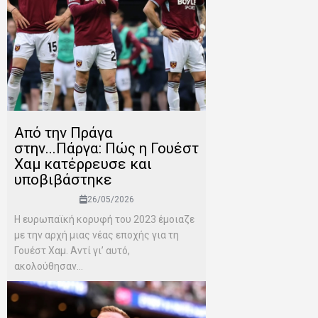
Από την Πράγα
στην...Πάργα: Πώς η Γουέστ
Χαμ κατέρρευσε και
υποβιβάστηκε
26/05/2026
Η ευρωπαϊκή κορυφή του 2023 έμοιαζε
με την αρχή μιας νέας εποχής για τη
Γουέστ Χαμ. Αντί γι’ αυτό,
ακολούθησαν...