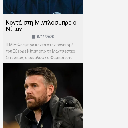
Κοντά στη Μίντλεσμπρο ο
Νίπαν
15/08/2025
Η Μίντλεσμπρο κοντά στον δανεισμό
του Σβέρρε Νίπαν από τη Μάντσεστερ
Σίτι όπως αποκάλυψε ο Φαμπρίτσιο...