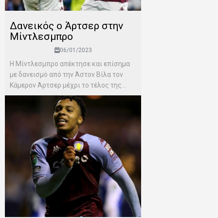
Δανεικός ο Άρτσερ στην
Μίντλεσμπρο
06/01/2023
Η Μίντλεσμπρο απέκτησε και επίσημα
με δανεισμό από την Άστον Βίλα τον
Κάμερον Άρτσερ μέχρι το τέλος της...