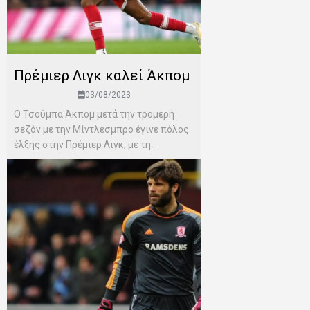
Πρέμιερ Λιγκ καλεί Άκπομ
03/08/2023
Ο Τσούμπα Άκπομ μετά την τρομερή
σεζόν με την Μίντλεσμπρο έγινε πόλος
έλξης στην Πρέμιερ Λιγκ, με τη...