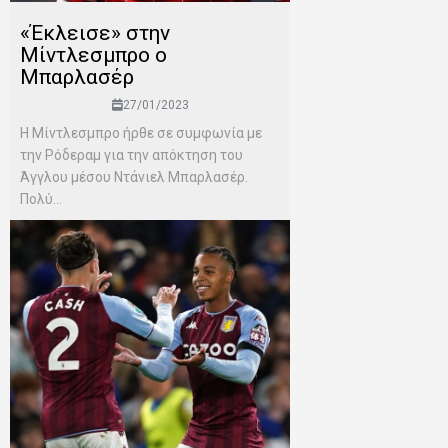
«Έκλεισε» στην
Μίντλεσμπρο ο
Μπαρλασέρ
27/01/2023
Η Μίντλεσμπρο ήρθε σε συμφωνία με
την Ρόδεραμ για την απόκτηση του
Άγγλου μέσου Ντάνιελ Μπαρλασέρ.
Πολύ...