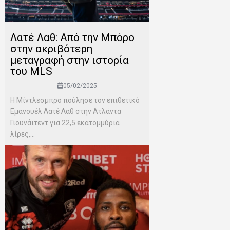
Λατέ Λαθ: Από την Μπόρο
στην ακριβότερη
μεταγραφή στην ιστορία
του MLS
05/02/2025
Η Μίντλεσμπρο πούλησε τον επιθετικό
Εμανουέλ Λατέ Λαθ στην Ατλάντα
Γιουνάιτεντ για 22,5 εκατομμύρια
λίρες,...