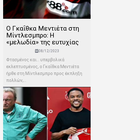
Ο Γκαΐθκα Μεντιέτα στη
Μίντλεσμπρο: Η
«μελωδία» της ευτυχίας
08/12/2023
Φτασμένος και… υπερβολικά
εκλεπτυσμένος, ο Γκαΐθκα Μεντιέτα
ήρθε στη Μίντλεσμπρο προς έκπληξη
πολλών,...