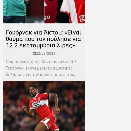
Γουόρνοκ για Άκπομ: «Είναι
θαύμα που τον πούλησε για
12.2 εκατομμύρια λίρες»
22/08/2023
Ο προπονητής της Χάντερσφιλντ, Νιλ
Γουόρνοκ, έκανε μερικές καυστικές
δηλώσεις για τον πρώην παίκτη του,...