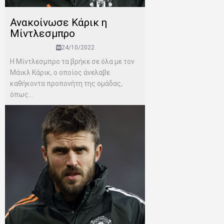
Ανακοίνωσε Κάρικ η
Μίντλεσμπρο
24/10/2022
Η Μίντλεσμπρο τα βρήκε σε όλα με τον
Μάικλ Κάρικ, ο οποίος άνελαβε
καθήκοντα προπονήτη της ομάδας,
όπως...