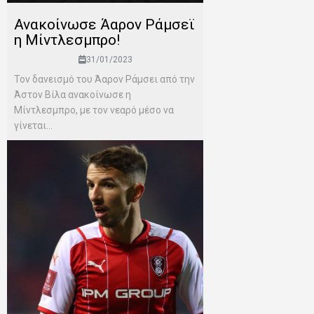
Ανακοίνωσε Άαρον Ράμσεϊ
η Μίντλεσμπρο!
31/01/2023
Τον δανεισμό του Άαρον Ράμσει από την
Άστον Βίλα ανακοίνωσε η
Μίντλεσμπρο, με τον νεαρό μέσο να
γίνεται...