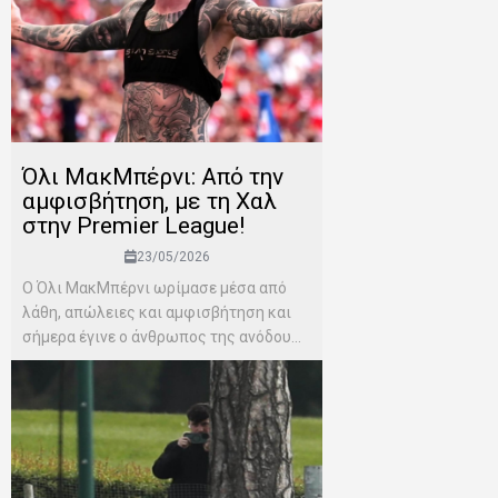
Όλι ΜακΜπέρνι: Aπό την
αμφισβήτηση, με τη Χαλ
στην Premier League!
23/05/2026
Ο Όλι ΜακΜπέρνι ωρίμασε μέσα από
λάθη, απώλειες και αμφισβήτηση και
σήμερα έγινε ο άνθρωπος της ανόδου...