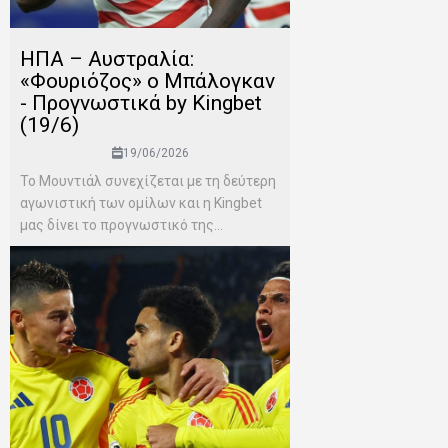
ΗΠΑ – Αυστραλία:
«Φουριόζος» ο Μπάλογκαν
- Προγνωστικά by Kingbet
(19/6)
19/06/2026
Το Μουντιάλ συνεχίζεται με τη δεύτερη
αγωνιστική των ομίλων και η Kingbet
μας δίνει το προγνωστικό της...