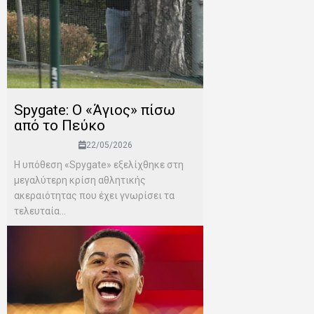
Spygate: Ο «Άγιος» πίσω
από το Πεύκο
22/05/2026
Η υπόθεση «Spygate» εξελίχθηκε στη
μεγαλύτερη κρίση αθλητικής
ακεραιότητας που έχει γνωρίσει τα
τελευταία...