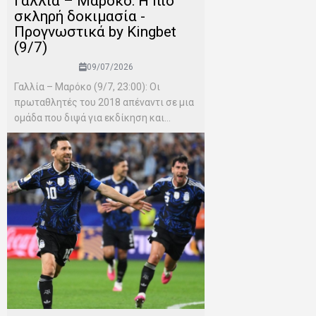
Γαλλία – Μαρόκο: Η πιο
σκληρή δοκιμασία -
Προγνωστικά by Kingbet
(9/7)
09/07/2026
Γαλλία – Μαρόκο (9/7, 23:00): Οι
πρωταθλητές του 2018 απέναντι σε μια
ομάδα που διψά για εκδίκηση και...