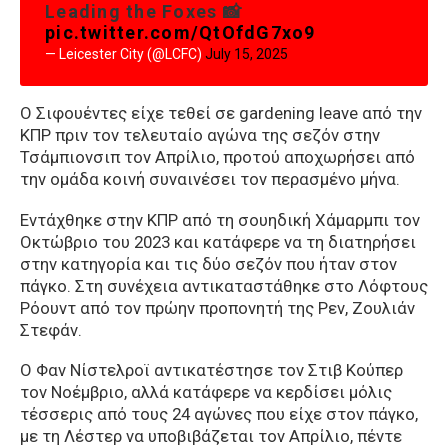
Leading the Foxes 📸
pic.twitter.com/QtOfdG7xo9
— Leicester City (@LCFC)
July 15, 2025
Ο Σιφουέντες είχε τεθεί σε gardening leave από την
ΚΠΡ πριν τον τελευταίο αγώνα της σεζόν στην
Τσάμπιονσιπ τον Απρίλιο, προτού αποχωρήσει από
την ομάδα κοινή συναινέσει τον περασμένο μήνα.
Εντάχθηκε στην ΚΠΡ από τη σουηδική Χάμαρμπι τον
Οκτώβριο του 2023 και κατάφερε να τη διατηρήσει
στην κατηγορία και τις δύο σεζόν που ήταν στον
πάγκο. Στη συνέχεια αντικαταστάθηκε στο Λόφτους
Ρόουντ από τον πρώην προπονητή της Ρεν, Ζουλιάν
Στεφάν.
Ο Φαν Νίστελροϊ αντικατέστησε τον Στιβ Κούπερ
τον Νοέμβριο, αλλά κατάφερε να κερδίσει μόλις
τέσσερις από τους 24 αγώνες που είχε στον πάγκο,
με τη Λέστερ να υποβιβάζεται τον Απρίλιο, πέντε