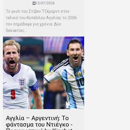
15/07/2026
Το γκολ του Στίβεν Τζέραρντ στον
τελικό του Κυπέλλου Αγγλίας το 2006
τον σημάδεψε για χρόνια. Δύο
δεκαετίες...
Αγγλία – Αργεντινή: Το
φάντασμα του Ντιέγκο -