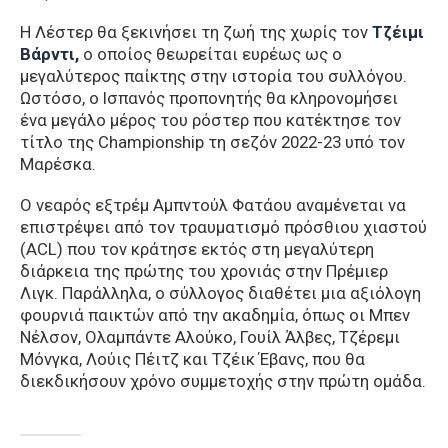
Η Λέστερ θα ξεκινήσει τη ζωή της χωρίς τον
Τζέιμι
Βάρντι,
ο οποίος θεωρείται ευρέως ως ο
μεγαλύτερος παίκτης στην ιστορία του συλλόγου.
Ωστόσο, ο Ισπανός προπονητής θα κληρονομήσει
ένα μεγάλο μέρος του ρόστερ που κατέκτησε τον
τίτλο της Championship τη σεζόν 2022-23 υπό τον
Μαρέσκα.
Ο νεαρός εξτρέμ Αμπντούλ Φατάου αναμένεται να
επιστρέψει από τον τραυματισμό πρόσθιου χιαστού
(ACL) που τον κράτησε εκτός στη μεγαλύτερη
διάρκεια της πρώτης του χρονιάς στην Πρέμιερ
Λιγκ. Παράλληλα, ο σύλλογος διαθέτει μια αξιόλογη
φουρνιά παικτών από την ακαδημία, όπως οι Μπεν
Νέλσον, Ολαμπάντε Αλούκο, Γουίλ Άλβες, Τζέρεμι
Μόνγκα, Λούις Πέιτζ και Τζέικ Έβανς, που θα
διεκδικήσουν χρόνο συμμετοχής στην πρώτη ομάδα.