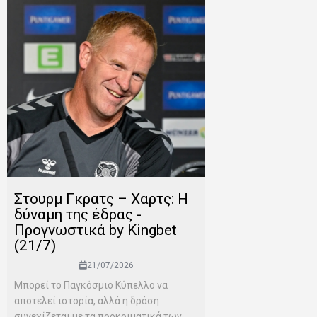
Στουρμ Γκρατς – Χαρτς: Η
δύναμη της έδρας -
Προγνωστικά by Kingbet
(21/7)
21/07/2026
Μπορεί το Παγκόσμιο Κύπελλο να
αποτελεί ιστορία, αλλά η δράση
συνεχίζεται με τα προκριματικά των