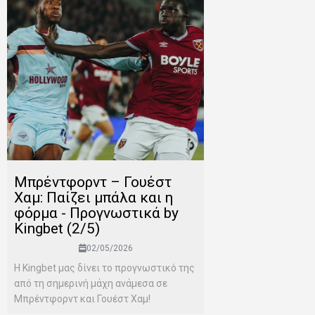
Μπρέντφορντ – Γουέστ
Χαμ: Παίζει μπάλα και η
φόρμα - Προγνωστικά by
Kingbet (2/5)
02/05/2026
Η Kingbet μας δίνει το προγνωστικό της
από τη σημερινή μάχη ανάμεσα σε
Μπρέντφορντ και Γουέστ Χαμ!