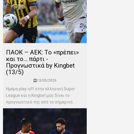
ΠΑΟΚ – ΑΕΚ: Το «πρέπει»
και το… πάρτι -
Προγνωστικά by Kingbet
(13/5)
13/05/2026
Ημέρα play-off στην ελληνική Super
League και η Kingbet μας δίνει το
προγνωστικό της από το σημερινό...