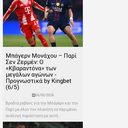
Μπάγερν Μονάχου – Παρί
Σεν Ζερμέν: Ο
«Κβαραντόνα» των
μεγάλων αγώνων -
Προγνωστικά by Kingbet
(6/5)
06/05/2026
Βραδιά ρεβάνς για την Μπάγερν και την
Παρί με όλον τον πλανήτη να περιμένει
ανάλογη παράσταση με αυτή...