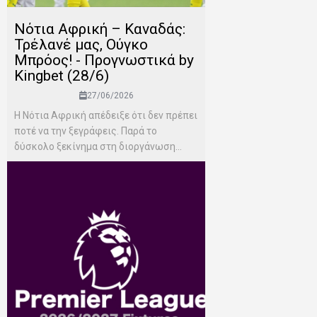
Νότια Αφρική – Καναδάς:
Τρέλανέ μας, Ούγκο
Μπρόος! - Προγνωστικά by
Kingbet (28/6)
27/06/2026
Η Νότια Αφρική απέδειξε ότι δεν πρέπει
ποτέ να την ξεγράφεις. Παρά το
δύσκολο ξεκίνημα στη διοργάνωση...