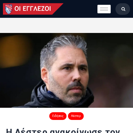
LONDON CALLING
ΚΑΤΗΓΟΡΙΕΣ
ΣΤΗΛΕΣ
ΒΑΘΜΟΛΟΓΙΕΣ
ΟΜΑΔΕΣ
ΠΟΙΟΙ ΕΙΜΑΣΤΕ
Ειδήσεις
Λέστερ
Η Λέστερ ανακοίνωσε τον