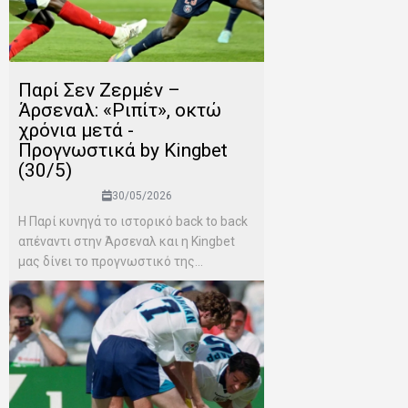
Παρί Σεν Ζερμέν –
Άρσεναλ: «Ριπίτ», οκτώ
χρόνια μετά -
Προγνωστικά by Kingbet
(30/5)
30/05/2026
Η Παρί κυνηγά το ιστορικό back to back
απέναντι στην Άρσεναλ και η Kingbet
μας δίνει το προγνωστικό της...