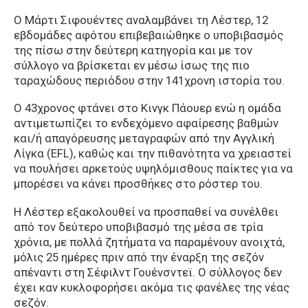
Ο Μάρτι Σιφουέντες αναλαμβάνει τη Λέστερ, 12
εβδομάδες αφότου επιβεβαιώθηκε ο υποβιβασμός
της πίσω στην δεύτερη κατηγορία και με τον
σύλλογο να βρίσκεται εν μέσω ίσως της πιο
ταραχώδους περιόδου στην 141χρονη ιστορία του.
Ο 43χρονος φτάνει στο Κινγκ Πάουερ ενώ η ομάδα
αντιμετωπίζει το ενδεχόμενο αφαίρεσης βαθμών
και/ή απαγόρευσης μεταγραφών από την Αγγλική
Λίγκα (EFL), καθώς και την πιθανότητα να χρειαστεί
να πουλήσει αρκετούς υψηλόμισθους παίκτες για να
μπορέσει να κάνει προσθήκες στο ρόστερ του.
Η Λέστερ εξακολουθεί να προσπαθεί να συνέλθει
από τον δεύτερο υποβιβασμό της μέσα σε τρία
χρόνια, με πολλά ζητήματα να παραμένουν ανοιχτά,
μόλις 25 ημέρες πριν από την έναρξη της σεζόν
απέναντι στη Σέφιλντ Γουένσντεϊ. Ο σύλλογος δεν
έχει καν κυκλοφορήσει ακόμα τις φανέλες της νέας
σεζόν.