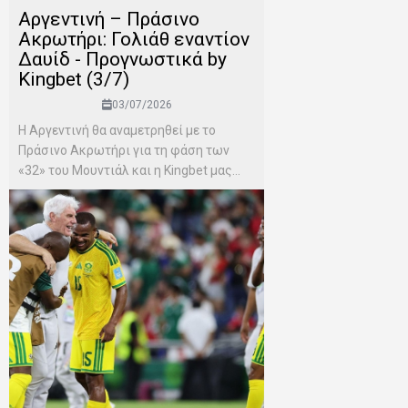
Αργεντινή – Πράσινο
Ακρωτήρι: Γολιάθ εναντίον
Δαυίδ - Προγνωστικά by
Kingbet (3/7)
03/07/2026
Η Αργεντινή θα αναμετρηθεί με το
Πράσινο Ακρωτήρι για τη φάση των
«32» του Μουντιάλ και η Kingbet μας...