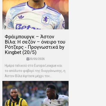
Φράιμπουργκ – Άστον
Βίλα: Η σεζόν – όνειρο του
Ρότζερς - Προγνωστικά by
Kingbet (20/5)
20/05/2026
Ημέρα τελικού στο Europa League και
το απόλυτο φαβορί της διοργάνωσης, η
Άστον Βίλα έφτασε μέχρι τον...