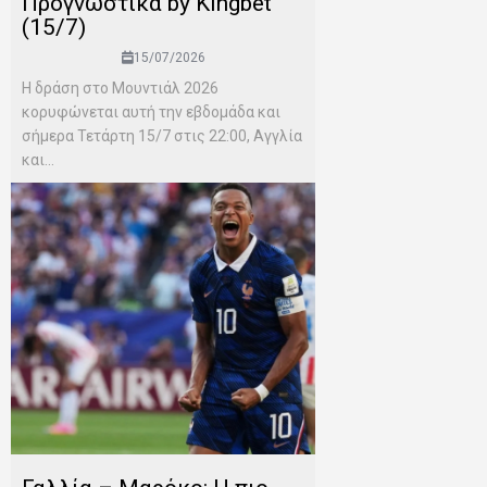
Προγνωστικά by Kingbet
(15/7)
15/07/2026
Η δράση στο Μουντιάλ 2026
κορυφώνεται αυτή την εβδομάδα και
σήμερα Τετάρτη 15/7 στις 22:00, Αγγλία
και...