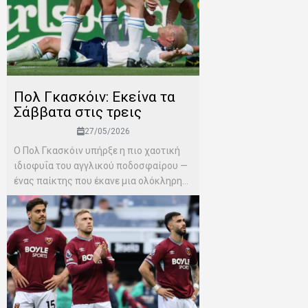
Πολ Γκασκόιν: Εκείνα τα
Σάββατα στις τρεις
27/05/2026
Ο Πολ Γκασκόιν υπήρξε η πιο χαοτική
ιδιοφυΐα του αγγλικού ποδοσφαίρου —
ένας παίκτης που έκανε μια ολόκληρη...