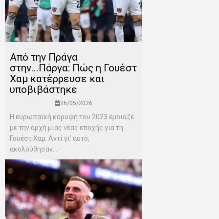
Από την Πράγα
στην...Πάργα: Πώς η Γουέστ
Χαμ κατέρρευσε και
υποβιβάστηκε
26/05/2026
Η ευρωπαϊκή κορυφή του 2023 έμοιαζε
με την αρχή μιας νέας εποχής για τη
Γουέστ Χαμ. Αντί γι’ αυτό,
ακολούθησαν...