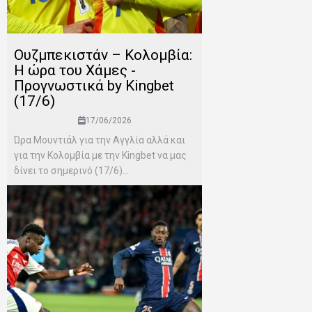
Ουζμπεκιστάν – Κολομβία:
Η ώρα του Χάμες -
Προγνωστικά by Kingbet
(17/6)
17/06/2026
Ώρα Μουντιάλ για την Αγγλία αλλά και
για την Κολομβία με την Kingbet να μας
δίνει το σημερινό (17/6)...