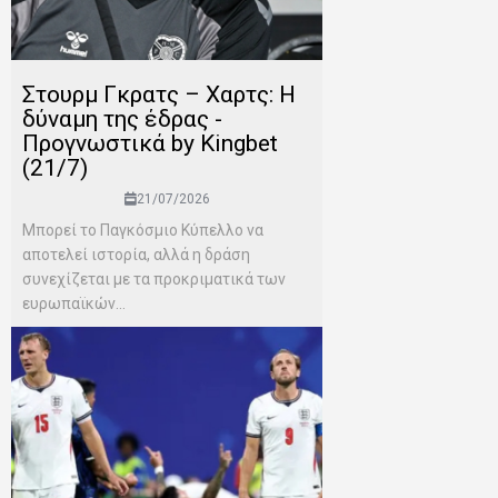
Στουρμ Γκρατς – Χαρτς: Η
δύναμη της έδρας -
Προγνωστικά by Kingbet
(21/7)
21/07/2026
Μπορεί το Παγκόσμιο Κύπελλο να
αποτελεί ιστορία, αλλά η δράση
συνεχίζεται με τα προκριματικά των
ευρωπαϊκών...