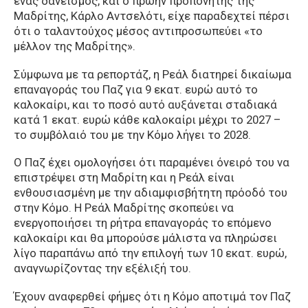
ένας δανεισμός, και ο πρώην προπονητής της
Μαδρίτης, Κάρλο Αντσελότι, είχε παραδεχτεί πέρσι
ότι ο ταλαντούχος μέσος αντιπροσωπεύει «το
μέλλον της Μαδρίτης».
Σύμφωνα με τα ρεπορτάζ, η Ρεάλ διατηρεί δικαίωμα
επαναγοράς του Παζ για 9 εκατ. ευρώ αυτό το
καλοκαίρι, και το ποσό αυτό αυξάνεται σταδιακά
κατά 1 εκατ. ευρώ κάθε καλοκαίρι μέχρι το 2027 –
το συμβόλαιό του με την Κόμο λήγει το 2028.
Ο Παζ έχει ομολογήσει ότι παραμένει όνειρό του να
επιστρέψει στη Μαδρίτη και η Ρεάλ είναι
ενθουσιασμένη με την αδιαμφισβήτητη πρόοδό του
στην Κόμο. Η Ρεάλ Μαδρίτης σκοπεύει να
ενεργοποιήσει τη ρήτρα επαναγοράς το επόμενο
καλοκαίρι και θα μπορούσε μάλιστα να πληρώσει
λίγο παραπάνω από την επιλογή των 10 εκατ. ευρώ,
αναγνωρίζοντας την εξέλιξή του.
Έχουν αναφερθεί φήμες ότι η Κόμο αποτιμά τον Παζ