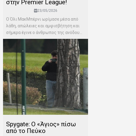
στην Premier League!
23/05/2026
Ο Όλι ΜακΜπέρνι ωρίμασε μέσα από
λάθη, απώλειες και αμφισβήτηση και
σήμερα έγινε ο άνθρωπος της ανόδου...
Spygate: Ο «Άγιος» πίσω
από το Πεύκο