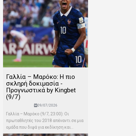
Γαλλία – Μαρόκο: Η πιο
σκληρή δοκιμασία -
Προγνωστικά by Kingbet
(9/7)
09/07/2026
Γαλλία – Μαρόκο (9/7, 23:00): Οι
πρωταθλητές του 2018 απέναντι σε μια
ομάδα που διψά για εκδίκηση και...