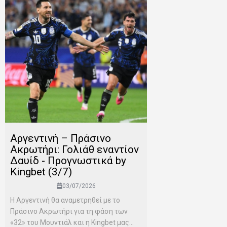
Αργεντινή – Πράσινο
Ακρωτήρι: Γολιάθ εναντίον
Δαυίδ - Προγνωστικά by
Kingbet (3/7)
03/07/2026
Η Αργεντινή θα αναμετρηθεί με το
Πράσινο Ακρωτήρι για τη φάση των
«32» του Μουντιάλ και η Kingbet μας...