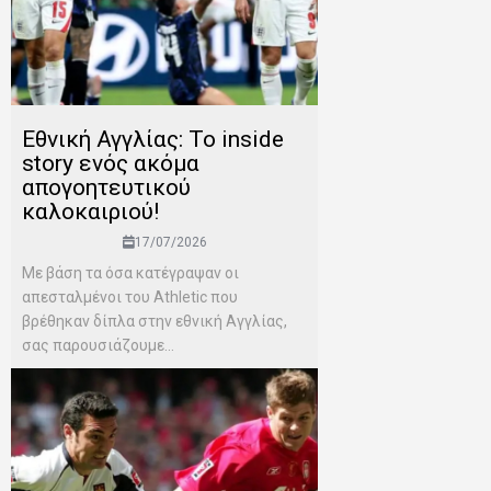
Εθνική Αγγλίας: Το inside
story ενός ακόμα
απογοητευτικού
καλοκαιριού!
17/07/2026
Mε βάση τα όσα κατέγραψαν οι
απεσταλμένοι του Αthletic που
βρέθηκαν δίπλα στην εθνική Αγγλίας,
σας παρουσιάζουμε...