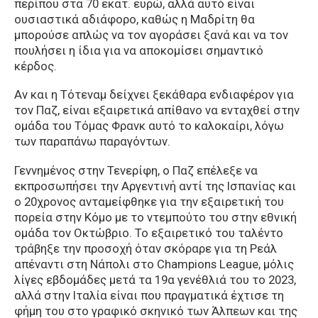
περίπου στα 70 εκατ. ευρώ, αλλά αυτό είναι
ουσιαστικά αδιάφορο, καθώς η Μαδρίτη θα
μπορούσε απλώς να τον αγοράσει ξανά και να τον
πουλήσει η ίδια για να αποκομίσει σημαντικό
κέρδος.
Αν και η Τότεναμ δείχνει ξεκάθαρα ενδιαφέρον για
τον Παζ, είναι εξαιρετικά απίθανο να ενταχθεί στην
ομάδα του Τόμας Φρανκ αυτό το καλοκαίρι, λόγω
των παραπάνω παραγόντων.
Γεννημένος στην Τενερίφη, ο Παζ επέλεξε να
εκπροσωπήσει την Αργεντινή αντί της Ισπανίας και
ο 20χρονος ανταμείφθηκε για την εξαιρετική του
πορεία στην Κόμο με το ντεμπούτο του στην εθνική
ομάδα τον Οκτώβριο. Το εξαιρετικό του ταλέντο
τράβηξε την προσοχή όταν σκόραρε για τη Ρεάλ
απέναντι στη Νάπολι στο Champions League, μόλις
λίγες εβδομάδες μετά τα 19α γενέθλιά του το 2023,
αλλά στην Ιταλία είναι που πραγματικά έχτισε τη
φήμη του στο γραφικό σκηνικό των Άλπεων και της