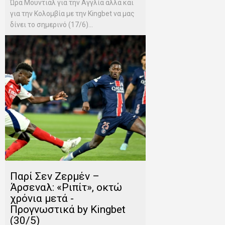
Ώρα Μουντιάλ για την Αγγλία αλλά και
για την Κολομβία με την Kingbet να μας
δίνει το σημερινό (17/6)...
Παρί Σεν Ζερμέν –
Άρσεναλ: «Ριπίτ», οκτώ
χρόνια μετά -
Προγνωστικά by Kingbet
(30/5)