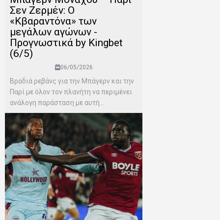
Σεν Ζερμέν: Ο
«Κβαραντόνα» των
μεγάλων αγώνων -
Προγνωστικά by Kingbet
(6/5)
06/05/2026
Βραδιά ρεβάνς για την Μπάγερν και την
Παρί με όλον τον πλανήτη να περιμένει
ανάλογη παράσταση με αυτή...