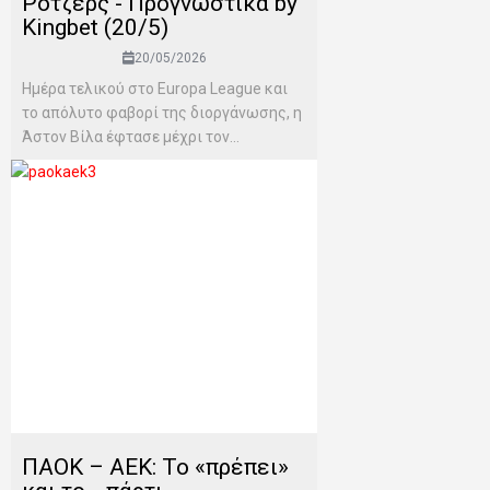
Ρότζερς - Προγνωστικά by
Kingbet (20/5)
20/05/2026
Ημέρα τελικού στο Europa League και
το απόλυτο φαβορί της διοργάνωσης, η
Άστον Βίλα έφτασε μέχρι τον...
ΠΑΟΚ – ΑΕΚ: Το «πρέπει»