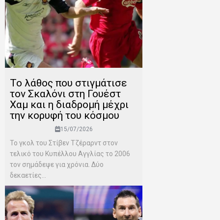
Το λάθος που στιγμάτισε
τον Σκαλόνι στη Γουέστ
Χαμ και η διαδρομή μέχρι
την κορυφή του κόσμου
15/07/2026
Το γκολ του Στίβεν Τζέραρντ στον
τελικό του Κυπέλλου Αγγλίας το 2006
τον σημάδεψε για χρόνια. Δύο
δεκαετίες...