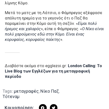
λίμνης Κόμο.
Μετά το ματς με τη Λάτσιο, ο Φάμπρεγας εξέφρασε
απόλυτη ηρεμία για το γεγονός ότι ο Παζ θα
παραμείνει στην Κόμο αυτή τη σεζόν. «
Είμαι πολύ
ήρεμος και χαλαρός
», είπε ο Φάμπρεγας. «
Ο Νίκο είναι
πολύ χαρούμενος εδώ στην Κόμο. Είναι ένας
κορυφαίος, κορυφαίος παίκτης
».
Διαβάστε ακόμα στο egglezoi.gr:
London Calling: To
Live Blog των Εγγλέζων για τη μεταγραφική
περίοδο
Tags:
μεταγραφές
,
Νίκο Παζ
,
Τότεναμ
Κοινοποίηση: