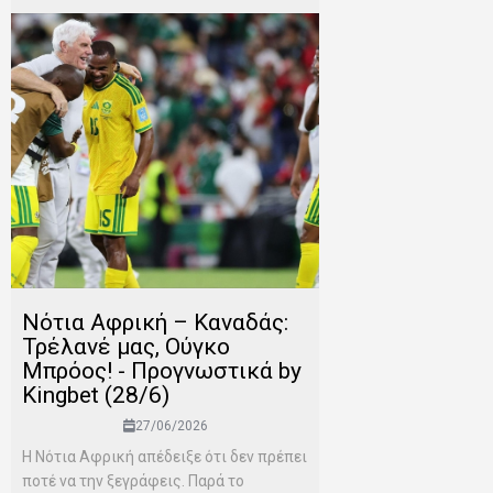
Νότια Αφρική – Καναδάς:
Τρέλανέ μας, Ούγκο
Μπρόος! - Προγνωστικά by
Kingbet (28/6)
27/06/2026
Η Νότια Αφρική απέδειξε ότι δεν πρέπει
ποτέ να την ξεγράφεις. Παρά το