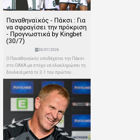
Παναθηναϊκός - Πάκσι : Για
να σφραγίσει την πρόκριση
- Προγνωστικά by Kingbet
(30/7)
30/07/2026
Ο Παναθηναϊκός υποδέχεται την Πάκσι
στο ΟΑΚΑ με στόχο να ολοκληρώσει τη
δουλειά μετά το 2-1 του πρώτου...