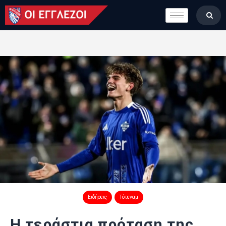
LONDON CALLING
ΚΑΤΗΓΟΡΙΕΣ
ΣΤΗΛΕΣ
ΒΑΘΜΟΛΟΓΙΕΣ
ΟΜΑΔΕΣ
ΠΟΙΟΙ ΕΙΜΑΣΤΕ
Ειδήσεις
Τότεναμ
Η τεράστια πρόταση της