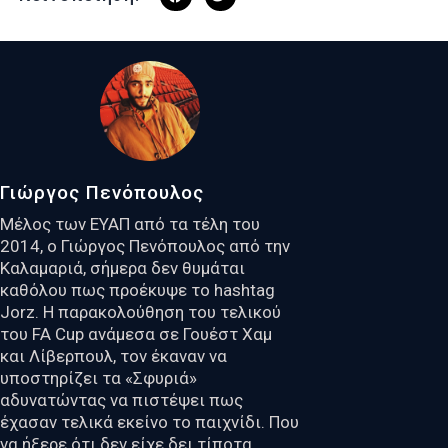
Γιώργος Πενόπουλος
Μέλος των ΕΥΑΠ από τα τέλη του
2014, ο Γιώργος Πενόπουλος από την
Καλαμαριά, σήμερα δεν θυμάται
καθόλου πως προέκυψε το hashtag
Jorz. Η παρακολούθηση του τελικού
του FA Cup ανάμεσα σε Γουέστ Χαμ
και Λίβερπουλ, τον έκαναν να
υποστηρίζει τα «Σφυριά»
αδυνατώντας να πιστέψει πως
έχασαν τελικά εκείνο το παιχνίδι. Που
να ήξερε ότι δεν είχε δει τίποτα