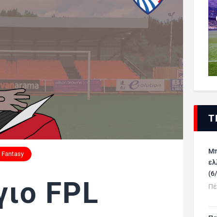
Τ
Μπ
Fantasy
ελ
(6
ιο FPL
Πέ