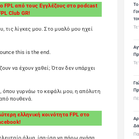
Το
ο FPL από τους Εγγλέζους στο podcast
Γο
FPL Club GR!
το
Τε
, τις λίγκες μου. Στο μυαλό μου ηχεί
Αγ
nounce this is the end.
Πρ
Τε
ζουν να έχουν χαθεί; Όταν δεν υπάρχει
Γα
Πρ
, όπου γυρνάω το κεφάλι μου, η απόλυτη
από πουθενά.
Πέ
λύτερη ελληνική κοινότητα FPL στο
Αρ
acebook!
Δα
Πα
λευταίο άλμα, ίσα-ίσα να πάρω ανάσα,