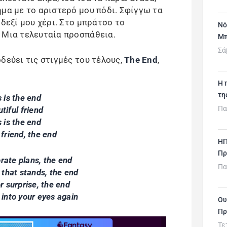
ημα με το αριστερό μου πόδι. Σφίγγω τα
 δεξί μου χέρι. Στο μπράτσο το
Νό
 Μια τελευταία προσπάθεια.
Μπ
Σά
δεύει τις στιγμές του τέλους,
The End
,
H 
τη
s is the end
Πα
tiful friend
s is the end
friend, the end
ΗΠ
Πρ
rate plans, the end
Πα
 that stands, the end
r surprise, the end
k into your eyes again
Ου
Πρ
Τε