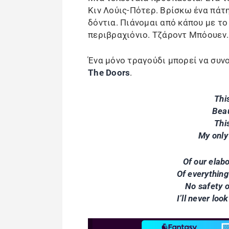
Κιν Λούις-Πότερ. Βρίσκω ένα πάτ
δόντια. Πιάνομαι από κάπου με το
περιβραχιόνιο. Τζάροντ Μπόουεν.
Ένα μόνο τραγούδι μπορεί να συνο
The Doors
.
Thi
Beau
Thi
My only 
Of our elabo
Of everything
No safety o
I’ll never loo