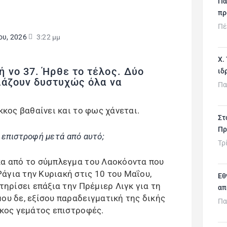
Πα
πρ
Πέ
ου, 2026
3:22 μμ
Χ.
 νο 37. Ήρθε το τέλος. Δύο
ιδ
ιάζουν δυστυχώς όλα να
Πα
κκος βαθαίνει και το φως χάνεται.
Στ
Πρ
επιστροφή μετά από αυτό;
Τρ
κα από το σύμπλεγμα του Λαοκόοντα που
άγια την Κυριακή στις 10 του Μαΐου,
Εθ
τηρίσει επάξια την Πρέμιερ Λιγκ για τη
απ
ου δε, εξίσου παραδειγματική της δικής
Πα
γκος γεμάτος επιστροφές.