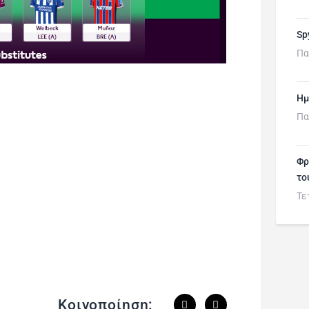
Sp
Πα
Ημ
Πα
Φρ
το
Τε
Κοινοποίηση: