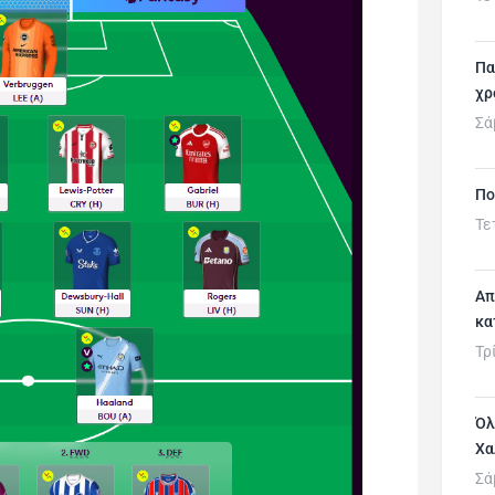
Πα
χρ
Σά
Πο
Τε
Απ
κα
Τρ
Όλ
Χα
Σά