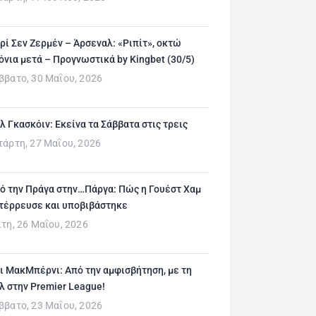
ρί Σεν Ζερμέν – Άρσεναλ: «Ριπίτ», οκτώ
όνια μετά – Προγνωστικά by Kingbet (30/5)
ββατο, 30 Μαΐου, 2026
λ Γκασκόιν: Εκείνα τα Σάββατα στις τρεις
τάρτη, 27 Μαΐου, 2026
ό την Πράγα στην…Πάργα: Πώς η Γουέστ Χαμ
τέρρευσε και υποβιβάστηκε
ίτη, 26 Μαΐου, 2026
ι ΜακΜπέρνι: Aπό την αμφισβήτηση, με τη
λ στην Premier League!
ββατο, 23 Μαΐου, 2026