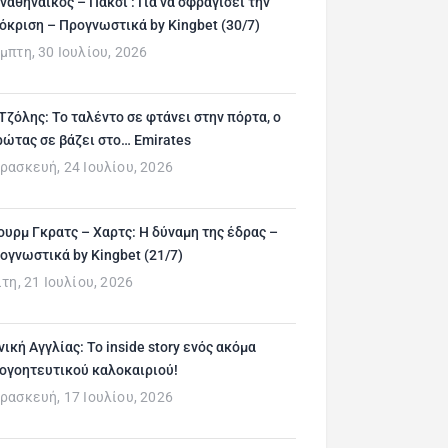
ναθηναϊκός – Πάκσι : Για να σφραγίσει την
όκριση – Προγνωστικά by Kingbet (30/7)
μπτη, 30 Ιουλίου, 2026
 Τζόλης: Το ταλέντο σε φτάνει στην πόρτα, ο
ρώτας σε βάζει στο… Emirates
ρασκευή, 24 Ιουλίου, 2026
ουρμ Γκρατς – Χαρτς: Η δύναμη της έδρας –
ογνωστικά by Kingbet (21/7)
ίτη, 21 Ιουλίου, 2026
νική Αγγλίας: Το inside story ενός ακόμα
ογοητευτικού καλοκαιριού!
ρασκευή, 17 Ιουλίου, 2026