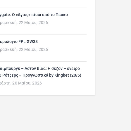
ygate: Ο «Άγιος» πίσω από το Πεύκο
ρασκευή, 22 Μαΐου, 2026
ερολόγιο FPL GW38
ρασκευή, 22 Μαΐου, 2026
άιμπουργκ – Άστον Βίλα: Η σεζόν – όνειρο
υ Ρότζερς – Προγνωστικά by Kingbet (20/5)
τάρτη, 20 Μαΐου, 2026