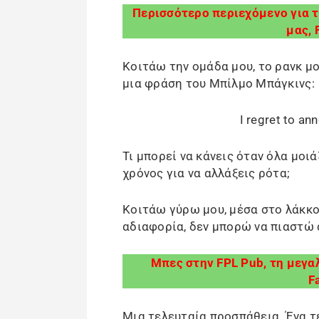
Περισσότερο περιεχόμενο για τ
μας, 
Κοιτάω την ομάδα μου, το ρανκ μου
μια φράση του Μπίλμο Μπάγκινς:
I regret to an
Τι μπορεί να κάνεις όταν όλα μοιά
χρόνος για να αλλάξεις ρότα;
Κοιτάω γύρω μου, μέσα στο λάκκο
αδιαφορία, δεν μπορώ να πιαστώ 
Μπες στην FPL Pub, τη μεγα
F
Μια τελευταία προσπάθεια. Ένα τε