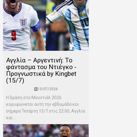
Αγγλία – Αργεντινή: Το
φάντασμα του Ντιέγκο -
Προγνωστικά by Kingbet
(15/7)
15/07/2026
Η δράση στο Μουντιάλ 2026
κορυφώνεται αυτή την εβδομάδα και
σήμερα Τετάρτη 15/7 στις 22:00, Αγγλία
και...