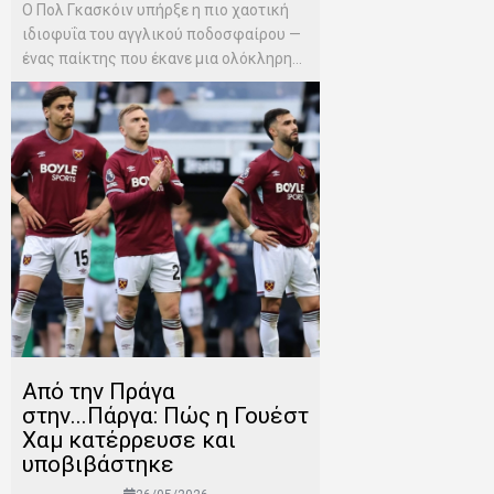
Ο Πολ Γκασκόιν υπήρξε η πιο χαοτική
ιδιοφυΐα του αγγλικού ποδοσφαίρου —
ένας παίκτης που έκανε μια ολόκληρη...
Από την Πράγα
στην...Πάργα: Πώς η Γουέστ
Χαμ κατέρρευσε και
υποβιβάστηκε