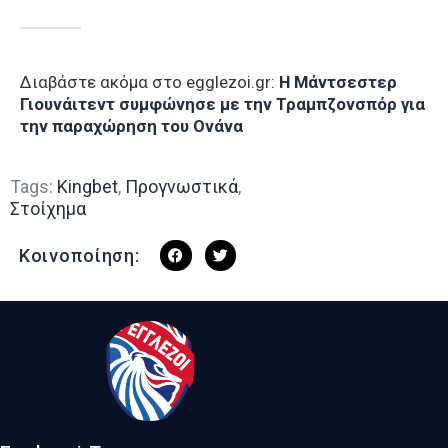
Διαβάστε ακόμα στο egglezoi.gr:
H Mάντσεστερ
Γιουνάιτεντ συμφώνησε με την Τραμπζονσπόρ για
την παραχώρηση του Ονάνα
Tags:
Kingbet
,
Προγνωστικά
,
Στοίχημα
Κοινοποίηση: