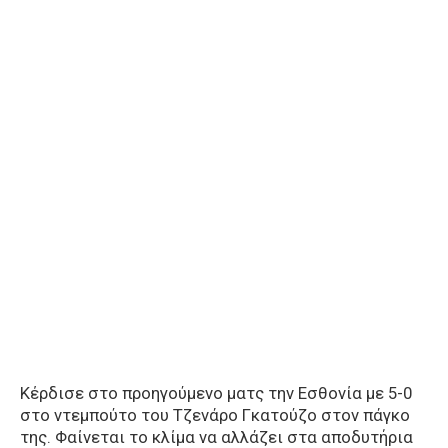
Κέρδισε στο προηγούμενο ματς την Εσθονία με 5-0
στο ντεμπούτο του Τζενάρο Γκατούζο στον πάγκο
της. Φαίνεται το κλίμα να αλλάζει στα αποδυτήρια