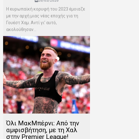
26/05/2026
Η ευρωπαϊκή κορυφή του 2023 έμοιαζε
με την αρχή μιας νέας εποχής για τη
Γουέστ Χαμ. Αντί γι’ αυτό,
ακολούθησαν...
Όλι ΜακΜπέρνι: Aπό την
αμφισβήτηση, με τη Χαλ
στην Premier League!