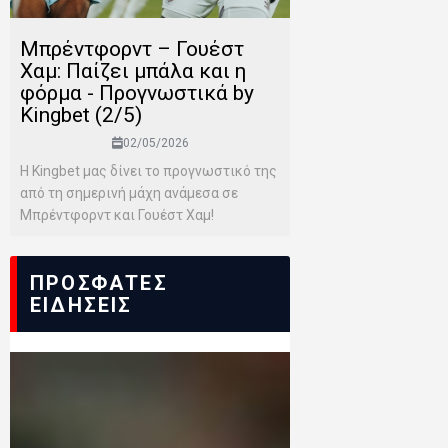
Μπρέντφορντ – Γουέστ
Χαμ: Παίζει μπάλα και η
φόρμα - Προγνωστικά by
Kingbet (2/5)
02/05/2026
Η Kingbet μας δίνει το προγνωστικό της
από τη σημερινή μάχη ανάμεσα σε
Μπρέντφορντ και Γουέστ Χαμ!
ΠΡΟΣΦΑΤΕΣ
ΕΙΔΗΣΕΙΣ