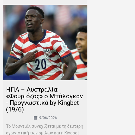
ΗΠΑ – Αυστραλία:
«Φουριόζος» ο Μπάλογκαν
- Προγνωστικά by Kingbet
(19/6)
19/06/2026
Το Μουντιάλ συνεχίζεται με τη δεύτερη
αγωνιστική των ομίλων και η Kingbet