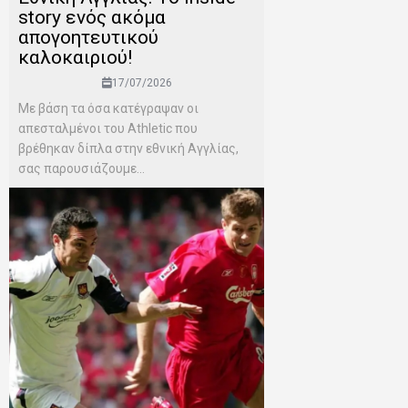
story ενός ακόμα
απογοητευτικού
καλοκαιριού!
17/07/2026
Mε βάση τα όσα κατέγραψαν οι
απεσταλμένοι του Αthletic που
βρέθηκαν δίπλα στην εθνική Αγγλίας,
σας παρουσιάζουμε...