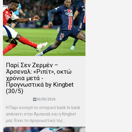
Παρί Σεν Ζερμέν –
Άρσεναλ: «Ριπίτ», οκτώ
χρόνια μετά -
Προγνωστικά by Kingbet
(30/5)
30/05/2026
Η Παρί κυνηγά το ιστορικό back to back
απέναντι στην Άρσεναλ και η Kingbet
μας δίνει το προγνωστικό της...