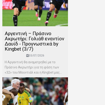
Αργεντινή – Πράσινο
Ακρωτήρι: Γολιάθ εναντίον
Δαυίδ - Προγνωστικά by
Kingbet (3/7)
03/07/2026
Η Αργεντινή θα αναμετρηθεί με το
Πράσινο Ακρωτήρι για τη φάση των
«32» του Μουντιάλ και η Kingbet μας...