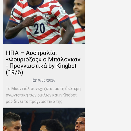
ΗΠΑ – Αυστραλία:
«Φουριόζος» ο Μπάλογκαν
- Προγνωστικά by Kingbet
(19/6)
19/06/2026
Το Μουντιάλ συνεχίζεται με τη δεύτερη
αγωνιστική των ομίλων και η Kingbet
μας δίνει το προγνωστικό της...