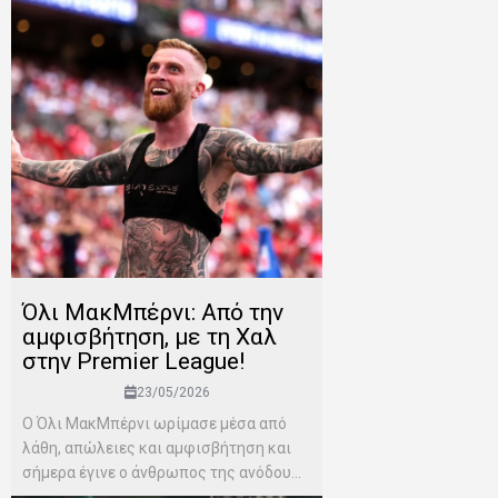
Όλι ΜακΜπέρνι: Aπό την
αμφισβήτηση, με τη Χαλ
στην Premier League!
23/05/2026
Ο Όλι ΜακΜπέρνι ωρίμασε μέσα από
λάθη, απώλειες και αμφισβήτηση και
σήμερα έγινε ο άνθρωπος της ανόδου...