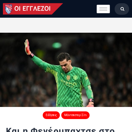
LONDON CALLING
ΚΑΤΗΓΟΡΙΕΣ
ΣΤΗΛΕΣ
ΒΑΘΜΟΛΟΓΙΕΣ
ΟΜΑΔΕΣ
ΠΟΙΟΙ ΕΙΜΑΣΤΕ
Ειδήσεις
Μάντσεστερ Σίτι
Και η Φενέρμπαχτσε στο