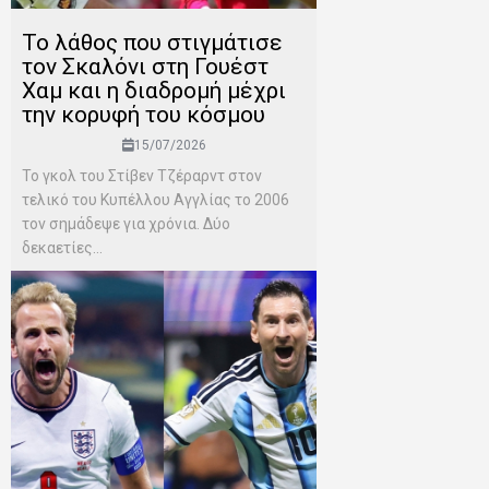
Το λάθος που στιγμάτισε
τον Σκαλόνι στη Γουέστ
Χαμ και η διαδρομή μέχρι
την κορυφή του κόσμου
15/07/2026
Το γκολ του Στίβεν Τζέραρντ στον
τελικό του Κυπέλλου Αγγλίας το 2006
τον σημάδεψε για χρόνια. Δύο
δεκαετίες...