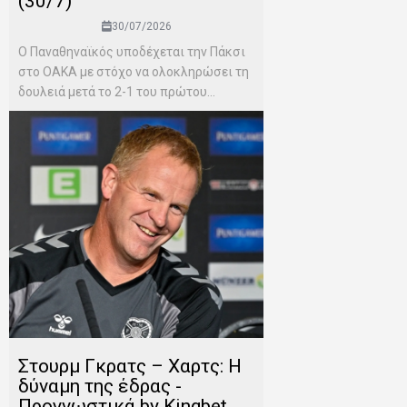
(30/7)
30/07/2026
Ο Παναθηναϊκός υποδέχεται την Πάκσι
στο ΟΑΚΑ με στόχο να ολοκληρώσει τη
δουλειά μετά το 2-1 του πρώτου...
Στουρμ Γκρατς – Χαρτς: Η
δύναμη της έδρας -
Προγνωστικά by Kingbet