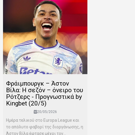
Φράιμπουργκ – Άστον
Βίλα: Η σεζόν – όνειρο του
Ρότζερς - Προγνωστικά by
Kingbet (20/5)
20/05/2026
Ημέρα τελικού στο Europa League και
το απόλυτο φαβορί της διοργάνωσης, η
Άστον Βίλα έφτασε μέχρι τον...