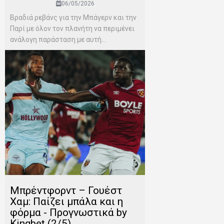
06/05/2026
Βραδιά ρεβάνς για την Μπάγερν και την
Παρί με όλον τον πλανήτη να περιμένει
ανάλογη παράσταση με αυτή...
Μπρέντφορντ – Γουέστ
Χαμ: Παίζει μπάλα και η
φόρμα - Προγνωστικά by
Kingbet (2/5)