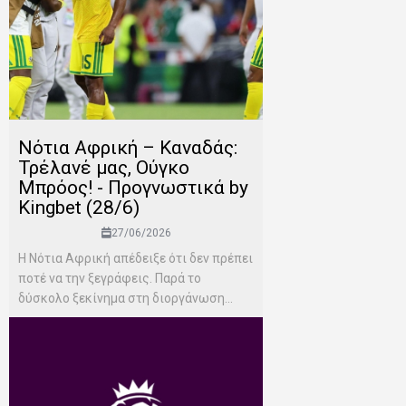
Νότια Αφρική – Καναδάς:
Τρέλανέ μας, Ούγκο
Μπρόος! - Προγνωστικά by
Kingbet (28/6)
27/06/2026
Η Νότια Αφρική απέδειξε ότι δεν πρέπει
ποτέ να την ξεγράφεις. Παρά το
δύσκολο ξεκίνημα στη διοργάνωση...