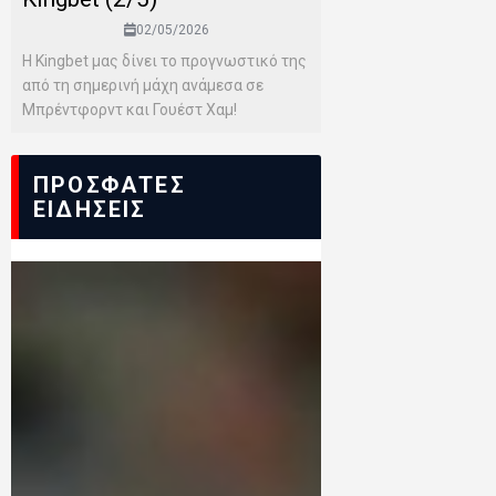
02/05/2026
Η Kingbet μας δίνει το προγνωστικό της
από τη σημερινή μάχη ανάμεσα σε
Μπρέντφορντ και Γουέστ Χαμ!
ΠΡΟΣΦΑΤΕΣ
ΕΙΔΗΣΕΙΣ