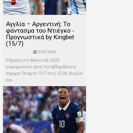
Αγγλία – Αργεντινή: Το
φάντασμα του Ντιέγκο -
Προγνωστικά by Kingbet
(15/7)
15/07/2026
Η δράση στο Μουντιάλ 2026
κορυφώνεται αυτή την εβδομάδα και
σήμερα Τετάρτη 15/7 στις 22:00, Αγγλία
και...