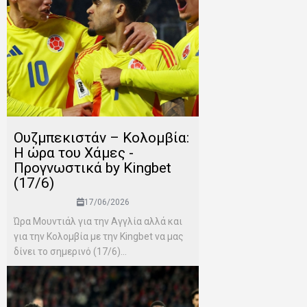
Ουζμπεκιστάν – Κολομβία:
Η ώρα του Χάμες -
Προγνωστικά by Kingbet
(17/6)
17/06/2026
Ώρα Μουντιάλ για την Αγγλία αλλά και
για την Κολομβία με την Kingbet να μας
δίνει το σημερινό (17/6)...