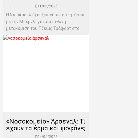
11/06/2025
Η Νιούκαστλ έχει ξεκινήσει συζητήσεις
με την Μπέρνλι για μία πιθανή
μετακόμιση του Τζειμς Τράφορτ στο...
«Νοσοκομείο» Άρσεναλ: Τι
έχουν τα έρμα και ψοφάνε;
04/04/2025