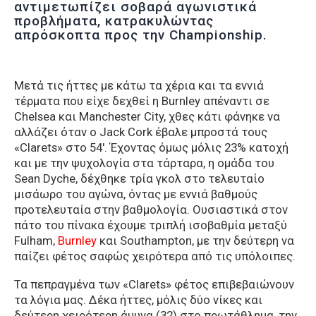
αντιμετωπίζει σοβαρά αγωνιστικά
προβλήματα, κατρακυλώντας
απρόσκοπτα προς την Championship.
Μετά τις ήττες με κάτω τα χέρια και τα εννιά
τέρματα που είχε δεχθεί η Burnley απέναντι σε
Chelsea και Manchester City, χθες κάτι φάνηκε να
αλλάζει όταν ο Jack Cork έβαλε μπροστά τους
«Clarets» στο 54′. Έχοντας όμως μόλις 23% κατοχή
και με την ψυχολογία στα τάρταρα, η ομάδα του
Sean Dyche, δέχθηκε τρία γκολ στο τελευταίο
μισάωρο του αγώνα, όντας με εννιά βαθμούς
προτελευταία στην βαθμολογία. Ουσιαστικά στον
πάτο του πίνακα έχουμε τριπλή ισοβαθμία μεταξύ
Fulham,
Burnley
και Southampton, με την δεύτερη να
παίζει φέτος σαφώς χειρότερα από τις υπόλοιπες.
Τα πεπραγμένα των «Clarets» φέτος επιβεβαιώνουν
τα λόγια μας. Δέκα ήττες, μόλις δύο νίκες και
δεύτερη χειρότερη άμυνα (32) στο πρωτάθλημα, την