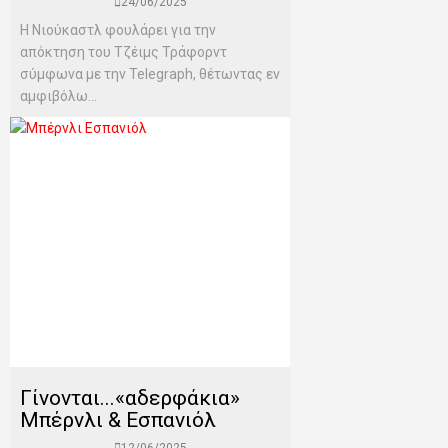
24/06/2025
Η Νιούκαστλ φουλάρει για την
απόκτηση του Τζέιμς Τράφορντ
σύμφωνα με την Telegraph, θέτωντας εν
αμφιβόλω...
Γίνονται...«αδερφάκια»
Μπέρνλι & Εσπανιόλ