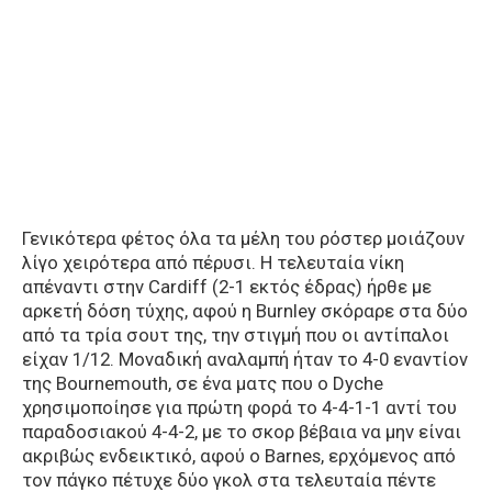
Γενικότερα φέτος όλα τα μέλη του ρόστερ μοιάζουν
λίγο χειρότερα από πέρυσι. Η τελευταία νίκη
απέναντι στην Cardiff (2-1 εκτός έδρας) ήρθε με
αρκετή δόση τύχης, αφού η Burnley σκόραρε στα δύο
από τα τρία σουτ της, την στιγμή που οι αντίπαλοι
είχαν 1/12. Μοναδική αναλαμπή ήταν το 4-0 εναντίον
της Bournemouth, σε ένα ματς που ο Dyche
χρησιμοποίησε για πρώτη φορά το 4-4-1-1 αντί του
παραδοσιακού 4-4-2, με το σκορ βέβαια να μην είναι
ακριβώς ενδεικτικό, αφού ο Barnes, ερχόμενος από
τον πάγκο πέτυχε δύο γκολ στα τελευταία πέντε