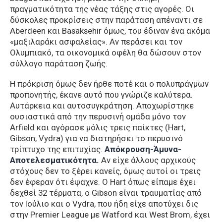
πραγματικότητα της νέας τάξης στις αγορές. Οι
δύσκολες προκρίσεις στην παράταση απέναντι σε
Aberdeen και Basaksehir όμως, του έδιναν ένα ακόμα
«μαξιλαράκι ασφαλείας». Αν περάσει και τον
Ολυμπιακό, τα οικονομικά οφέλη θα δώσουν στον
σύλλογο παράταση ζωής.
Η πρόκριση όμως δεν ήρθε ποτέ και ο πολυπράγμων
προπονητής, έκανε αυτό που γνώριζε καλύτερα.
Αυτάρκεια και αυτοσυγκράτηση. Αποχωρίστηκε
ουσιαστικά από την περυσινή ομάδα μόνο τον
Arfield και αγόρασε μόλις τρεις παίκτες (Hart,
Gibson, Vydra) για να διατηρήσει το περυσινό
τρίπτυχο της επιτυχίας.
Απόκρουση-Άμυνα-
Αποτελεσματικότητα.
Αν είχε άλλους αρχικούς
στόχους δεν το ξέρει κανείς, όμως αυτοί οι τρεις
δεν έφεραν ότι έψαχνε. Ο Hart όπως είπαμε έχει
δεχθεί 32 τέρματα, ο Gibson είναι τραυματίας από
τον Ιούλιο και ο Vydra, που ήδη είχε αποτύχει δις
στην Premier League με Watford και West Brom, έχει