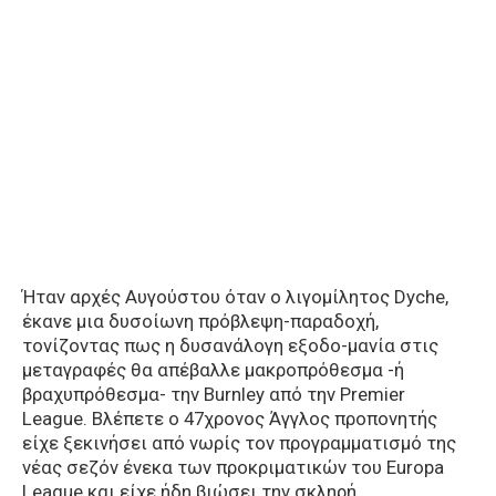
Ήταν αρχές Αυγούστου όταν ο λιγομίλητος Dyche,
έκανε μια δυσοίωνη πρόβλεψη-παραδοχή,
τονίζοντας πως η δυσανάλογη εξοδο-μανία στις
μεταγραφές θα απέβαλλε μακροπρόθεσμα -ή
βραχυπρόθεσμα- την Burnley από την Premier
League. Βλέπετε ο 47χρονος Άγγλος προπονητής
είχε ξεκινήσει από νωρίς τον προγραμματισμό της
νέας σεζόν ένεκα των προκριματικών του Europa
League και είχε ήδη βιώσει την σκληρή