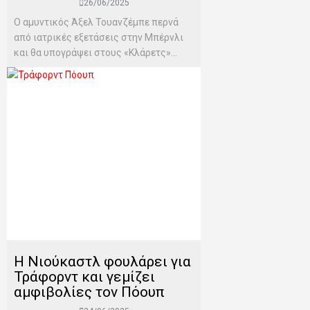
26/06/2025
Ο αμυντικός Άξελ Τουανζέμπε περνά
από ιατρικές εξετάσεις στην Μπέρνλι
και θα υπογράψει στους «Κλάρετς»...
H Νιούκαστλ φουλάρει για
Τράφορντ και γεμίζει
αμφιβολίες τον Πόουπ