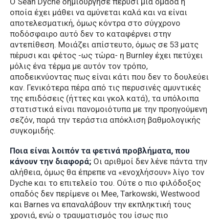
Ο Sean Dyche δημιούργησε πέρυσι μια ομάδα η
οποία έχει μάθει να αμύνεται καλά και να είναι
αποτελεσματική, όμως κόντρα στο σύγχρονο
ποδόσφαιρο αυτό δεν το καταφέρνει στην
αντεπίθεση. Μοιάζει απίστευτο, όμως σε 53 ματς
πέρυσι και φέτος -ως τώρα- η Burnley έχει πετύχει
μόλις ένα τέρμα με αυτόν τον τρόπο,
αποδεικνύοντας πως είναι κάτι που δεν το δουλεύει
καν. Γενικότερα πέρα από τις περυσινές αμυντικές
της επιδόσεις (ήττες και γκολ κατά), τα υπόλοιπα
στατιστικά είναι πανομοιότυπα με την προηγούμενη
σεζόν, παρά την τεράστια απόκλιση βαθμολογικής
συγκομιδής.
Ποια είναι λοιπόν τα φετινά προβλήματα, που
κάνουν την διαφορά;
Οι αριθμοί δεν λένε πάντα την
αλήθεια, όμως θα έπρεπε να «ενοχλήσουν» λίγο τον
Dyche και το επιτελείο του. Ούτε ο πιο φιλόδοξος
οπαδός δεν περίμενε οι Mee, Tarkowski, Westwood
και Barnes να επαναλάβουν την εκπληκτική τους
χρονιά, ενώ ο τραυματισμός του ίσως πιο