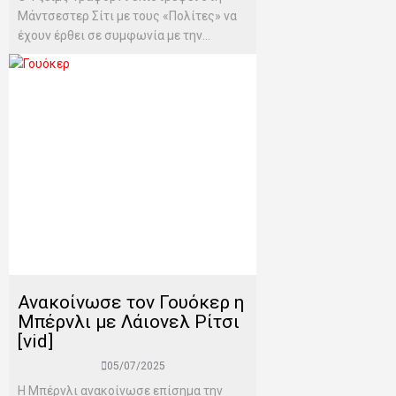
Μάντσεστερ Σίτι με τους «Πολίτες» να
έχουν έρθει σε συμφωνία με την...
Ανακοίνωσε τον Γουόκερ η
Μπέρνλι με Λάιονελ Ρίτσι
[vid]
05/07/2025
Η Μπέρνλι ανακοίνωσε επίσημα την