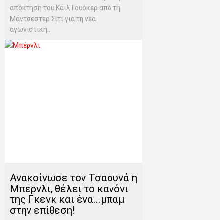
απόκτηση του Κάιλ Γουόκερ από τη
Μάντσεστερ Σίτι για τη νέα
αγωνιστική...
Ανακοίνωσε τον Τσαουνά η
Μπέρνλι, θέλει το κανόνι
της Γκενκ και ένα...μπαμ
στην επίθεση!