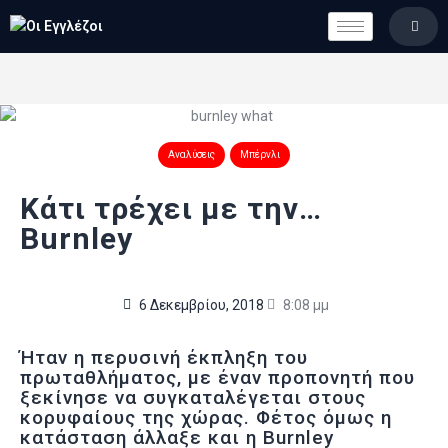
LONDON CALLING
ΚΑΤΗΓΟΡΙΕΣ
ΣΤΗΛΕΣ
ΒΑΘΜΟΛΟΓΙΕΣ
Αναλύσεις
Μπέρνλι
ΟΜΑΔΕΣ
Κάτι τρέχει με την…
ΠΟΙΟΙ ΕΙΜΑΣΤΕ
Burnley
6 Δεκεμβρίου, 2018
8:08 μμ
Ήταν η περυσινή έκπληξη του
πρωταθλήματος, με έναν προπονητή που
ξεκίνησε να συγκαταλέγεται στους
κορυφαίους της χώρας. Φέτος όμως η
κατάσταση άλλαξε και η Burnley