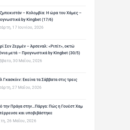
ζμπεκιστάν – Κολομβία: Η ώρα του Χάμες –
ογνωστικά by Kingbet (17/6)
τάρτη, 17 Ιουνίου, 2026
ρί Σεν Ζερμέν – Άρσεναλ: «Ριπίτ», οκτώ
όνια μετά – Προγνωστικά by Kingbet (30/5)
ββατο, 30 Μαΐου, 2026
λ Γκασκόιν: Εκείνα τα Σάββατα στις τρεις
τάρτη, 27 Μαΐου, 2026
ό την Πράγα στην…Πάργα: Πώς η Γουέστ Χαμ
τέρρευσε και υποβιβάστηκε
ίτη, 26 Μαΐου, 2026