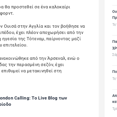
 θα προστεθεί σε ένα καλοκαίρι
Ου
φορντ.
Πρ
Τε
ν Ουισά στην Αγγλία και τον βοήθησε να
ιπέδου, έχει πλέον αποχωρήσει από την
ή ηγεσία της Τότεναμ, παίρνοντας μαζί
Πα
υ επιτελείου.
χρ
Σά
ανακοινώθηκε από την Άρσεναλ, ενώ ο
ας την περασμένη σεζόν, έχει
επιθυμεί να μετακινηθεί στη
Πο
Τε
Απ
ondon Calling: To Live Blog των
κα
ρίοδο
Τρ