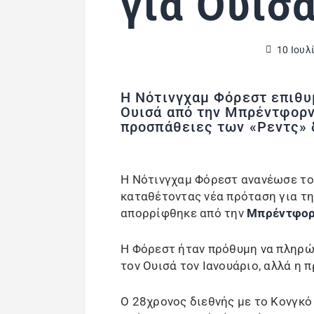
για Ουισ
10 Ιουλ
Η Νότινγχαμ Φόρεστ επιθυμ
Ουισά από την Μπρέντφορν
προσπάθειες των «Ρεντς» 
Η Νότινγχαμ Φόρεστ ανανέωσε το
καταθέτοντας νέα πρόταση για τη
απορρίφθηκε από την
Μπρέντφορ
Η Φόρεστ ήταν πρόθυμη να πληρώσ
τον Ουισά τον Ιανουάριο, αλλά η 
Ο 28χρονος διεθνής με το Κονγκό