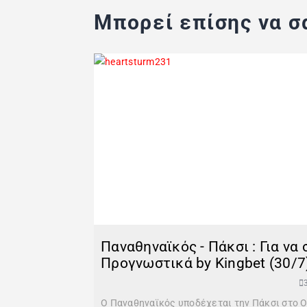
Μπορεί επίσης να σα
Παναθηναϊκός - Πάκσι : Για να
Προγνωστικά by Kingbet (30/7
Ο Παναθηναϊκός υποδέχεται την Πάκσι στο Ο