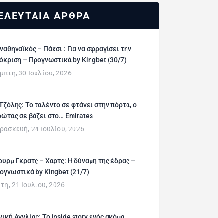
ΕΛΕΥΤΑΙΑ ΑΡΘΡΑ
ναθηναϊκός – Πάκσι : Για να σφραγίσει την
όκριση – Προγνωστικά by Kingbet (30/7)
μπτη, 30 Ιουλίου, 2026
 Τζόλης: Το ταλέντο σε φτάνει στην πόρτα, ο
ρώτας σε βάζει στο… Emirates
ρασκευή, 24 Ιουλίου, 2026
ουρμ Γκρατς – Χαρτς: Η δύναμη της έδρας –
ογνωστικά by Kingbet (21/7)
ίτη, 21 Ιουλίου, 2026
νική Αγγλίας: Το inside story ενός ακόμα