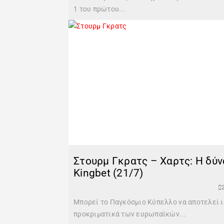
1 του πρώτου...
Στουρμ Γκρατς – Χαρτς: Η δύν
Kingbet (21/7)
Μπορεί το Παγκόσμιο Κύπελλο να αποτελεί ισ
προκριματικά των ευρωπαϊκών...