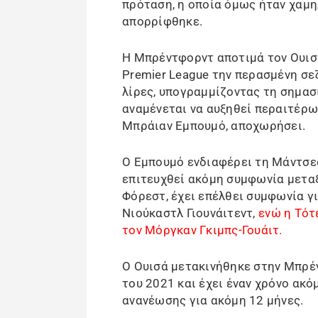
πρόταση, η οποία όμως ήταν χαμη
απορρίφθηκε.
Η Μπρέντφορντ αποτιμά τον Ουισ
Premier League την περασμένη σε
λίρες, υπογραμμίζοντας τη σημασί
αναμένεται να αυξηθεί περαιτέρω
Μπράιαν Εμπουμό, αποχωρήσει.
Ο Εμπουμό ενδιαφέρει τη Μάντσεσ
επιτευχθεί ακόμη συμφωνία μετα
Φόρεστ, έχει επέλθει συμφωνία γ
Νιούκαστλ Γιουνάιτεντ,
ενώ η Τότ
τον Μόργκαν Γκιμπς-Γουάιτ.
Ο Ουισά μετακινήθηκε στην Μπρέ
του 2021 και έχει έναν χρόνο ακό
ανανέωσης για ακόμη 12 μήνες.