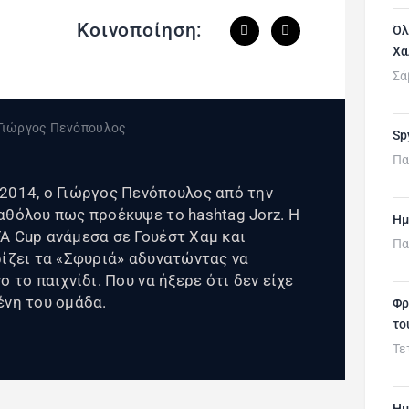
Κοινοποίηση:
Όλ
Χα
Σά
Sp
Πα
2014, ο Γιώργος Πενόπουλος από την
αθόλου πως προέκυψε το hashtag Jorz. Η
Ημ
A Cup ανάμεσα σε Γουέστ Χαμ και
Πα
ρίζει τα «Σφυριά» αδυνατώντας να
 το παιχνίδι. Που να ήξερε ότι δεν είχε
ένη του ομάδα.
Φρ
το
Τε
Ημ