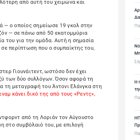
λότερη από αυτή του χειμώνα και
Αρ
Δα
ά — ο οποίος σημείωσε 19 γκολ στην
Πα
ζόν — σε πάνω από 50 εκατομμύρια
α του για την ομάδα. Αυτή η σημασία
Νό
 σε περίπτωση που ο συμπαίκτης του,
Μπ
Σά
τερ Γιουνάιτεντ, ωστόσο δεν έχει
ξύ των δύο συλλόγων. Όσον αφορά τη
H 
ια τη μεταγραφή του Άντονι Ελάνγκα στη
τη
εναμ κάνει δικό της από τους «Ρεντς»,
Πα
ντφορντ από τη Λοριάν τον Αύγουστο
ΗΠ
μη στο συμβόλαιό του, με επιλογή
Πρ
Πα