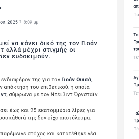
ά
απ
Πα
ίου, 2025
8:09 μμ
Το
Γο
εί να κάνει δικό της τον Γιοάν
τ αλλά μέχρι στιγμής οι
το
δεν ευδοκιμούν.
Τε
Αγ
 ενδιαφέρον της για τον
Γιοάν Ουισά,
Πρ
ν απόκτηση του επιθετικού, η οποία
Τε
ντ
, σύμφωνα με τον Ντέιβιντ Όρνσταϊν.
ει έως και 25 εκατομμύρια λίρες για
Γα
προσπάθειά της δεν είχε αποτέλεσμα.
Πρ
Πέ
 παρέμεινε στόχος και κατατέθηκε νέα