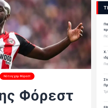
Τ
Πα
πρ
Πέ
Χ.
ιδ
Πα
Νότινγχαμ Φόρεστ
Στ
Πρ
ης Φόρεστ
Τρ
Εθ