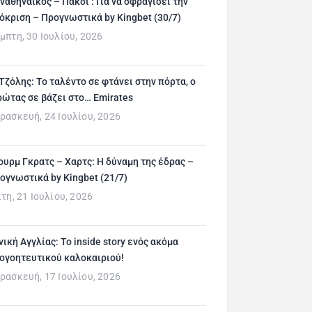
ναθηναϊκός – Πάκσι : Για να σφραγίσει την
όκριση – Προγνωστικά by Kingbet (30/7)
μπτη, 30 Ιουλίου, 2026
 Τζόλης: Το ταλέντο σε φτάνει στην πόρτα, ο
ρώτας σε βάζει στο… Emirates
ρασκευή, 24 Ιουλίου, 2026
ουρμ Γκρατς – Χαρτς: Η δύναμη της έδρας –
ογνωστικά by Kingbet (21/7)
ίτη, 21 Ιουλίου, 2026
νική Αγγλίας: Το inside story ενός ακόμα
ογοητευτικού καλοκαιριού!
ρασκευή, 17 Ιουλίου, 2026