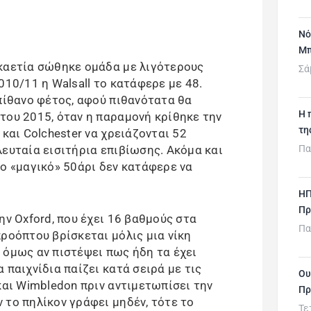
Νό
Μπ
καετία σώθηκε ομάδα με λιγότερους
Σά
010/11 η Walsall το κατάφερε με 48.
απίθανο φέτος, αφού πιθανότατα θα
H 
του 2015, όταν η παραμονή κρίθηκε την
τη
 και Colchester να χρειάζονται 52
Πα
λευταία εισιτήρια επιβίωσης. Ακόμα και
το «μαγικό» 50άρι δεν κατάφερε να
ΗΠ
Πρ
ην Oxford, που έχει 16 βαθμούς στα
Πα
ροόπτου βρίσκεται μόλις μια νίκη
 όμως αν πιστέψει πως ήδη τα έχει
 παιχνίδια παίζει κατά σειρά με τις
Ου
και Wimbledon πριν αντιμετωπίσει την
Πρ
 το πηλίκον γράφει μηδέν, τότε το
Τε