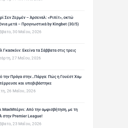
ρί Σεν Ζερμέν – Άρσεναλ: «Ριπίτ», οκτώ
όνια μετά – Προγνωστικά by Kingbet (30/5)
ββατο, 30 Μαΐου, 2026
λ Γκασκόιν: Εκείνα τα Σάββατα στις τρεις
τάρτη, 27 Μαΐου, 2026
ό την Πράγα στην…Πάργα: Πώς η Γουέστ Χαμ
τέρρευσε και υποβιβάστηκε
ίτη, 26 Μαΐου, 2026
ι ΜακΜπέρνι: Aπό την αμφισβήτηση, με τη
λ στην Premier League!
ββατο, 23 Μαΐου, 2026