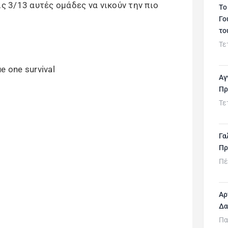
ις 3/13 αυτές ομάδες να νικούν την πιο
Το
Γο
το
Τε
Αγ
Πρ
Τε
Γα
Πρ
Πέ
Αρ
Δα
Πα