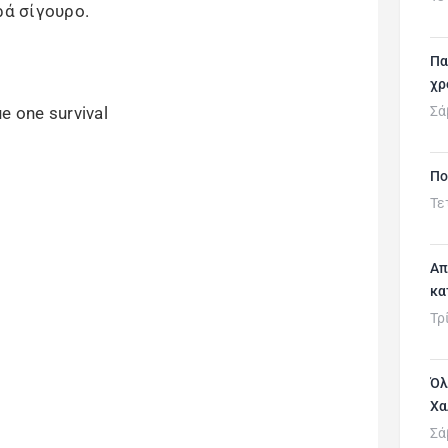
ρά σίγουρο.
Πα
χρ
Σά
Πο
Τε
Απ
κα
Τρ
Όλ
Χα
Σά