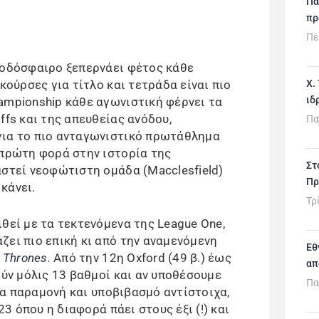
Πα
πρ
Πέ
ποδόσφαιρο ξεπερνάει φέτος κάθε
Χ.
κούρσες για τίτλο και τετράδα είναι πιο
ιδ
ampionship κάθε αγωνιστική φέρνει τα
ffs και της απευθείας ανόδου,
Πα
για το πιο ανταγωνιστικό πρωτάθλημα
 πρώτη φορά στην ιστορία της
Στ
αστεί νεοφώτιστη ομάδα (Macclesfield)
Πρ
κάνει.
Τρ
θεί με τα τεκτενόμενα της League One,
ζει πιο επική κι από την αναμενόμενη
Εθ
 Thrones.
Από την 12η Oxford (49 β.) έως
απ
ούν μόλις 13 βαθμοί και αν υποθέσουμε
Πα
για παραμονή και υποβιβασμό αντίστοιχα,
23 όπου η διαφορά πάει στους έξι (!) και