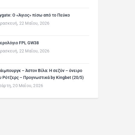
ygate: Ο «Άγιος» πίσω από το Πεύκο
ρασκευή, 22 Μαΐου, 2026
ερολόγιο FPL GW38
ρασκευή, 22 Μαΐου, 2026
άιμπουργκ – Άστον Βίλα: Η σεζόν – όνειρο
υ Ρότζερς – Προγνωστικά by Kingbet (20/5)
τάρτη, 20 Μαΐου, 2026