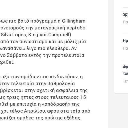
Sp
ρώς πιο βατό πρόγραμμα η Gillingham
Πα
 δανεισμούς την μεταγραφική περίοδο
Silva Lopes, King και Campbell)
Ημ
από τον συνωστισμό και με μόλις μία
«ανασάνει» λίγο πιο ελεύθερα. Αν
Πα
ένο Σάββατο εντός την προτελευταία
κριθεί.
Φρ
το
ταξύ των ομάδων που κινδυνεύουν, η
Τε
σκόταν τελευταία στην βαθμολογία
 βρίσκεται στην σχετική ασφάλεια της
ις τρεις ήττες στους τελευταίους 15
φθεί με επιτυχία η «απόδρασή» της
έχρι τέλος Απριλίου, αφού στα τρία από
τωπίζει ομάδες της πρώτης εξάδας.