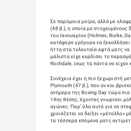
Σε παρόμοια μοίρα, αλλά με ελαφ
(48 β.), η οποία με στοχευμένους
του Ιανουαρίου (Holmes, Burke, Da 
κατάφερε γρήγορα να ξεκολλήσει 
ήττα στα τελευταία εφτά ματς να 
μάλιστα είχε κερδίσει το περασμ
Rochdale, ίσως τα πάντα να είχαν 
Συνέχεια έχει η πιο ξεχωριστή με
Plymouth (47 β.), που αν και βρι
ανήμερα της Boxing Day τώρα πια
14ης θέσης, έχοντας γνωρίσει μόλ
αγώνες. Παρ’ όλα αυτά για να στε
χρειάζεται να δείξει «μέταλλο» μ
τα τέσσερα επόμενα ματς αντιμε