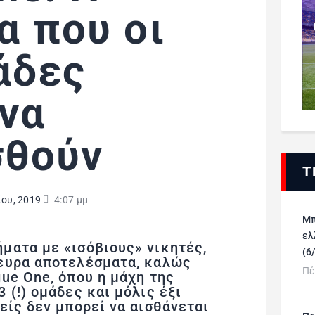
α που οι
άδες
να
σθούν
Τ
ίου, 2019
4:07 μμ
Μπ
ελ
ματα με «ισόβιους» νικητές,
(6
ευρα αποτελέσματα, καλώς
Πέ
ue One, όπου η μάχη της
 (!) ομάδες και μόλις έξι
είς δεν μπορεί να αισθάνεται