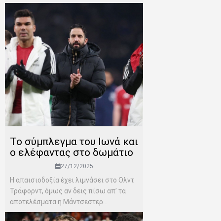
Το σύμπλεγμα του Ιωνά και
ο ελέφαντας στο δωμάτιο
27/12/2025
Η απαισιοδοξία έχει λιμνάσει στο Ολντ
Τράφορντ, όμως αν δεις πίσω απ’ τα
αποτελέσματα η Μάντσεστερ...