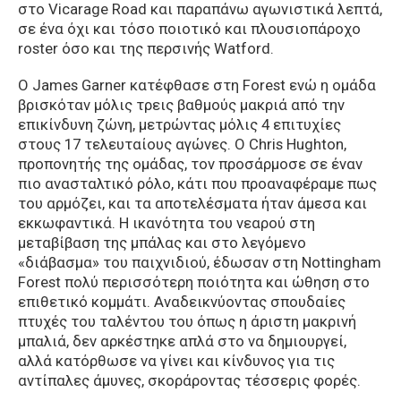
στο Vicarage Road και παραπάνω αγωνιστικά λεπτά,
σε ένα όχι και τόσο ποιοτικό και πλουσιοπάροχο
roster όσο και της περσινής Watford.
Ο James Garner κατέφθασε στη Forest ενώ η ομάδα
βρισκόταν μόλις τρεις βαθμούς μακριά από την
επικίνδυνη ζώνη, μετρώντας μόλις 4 επιτυχίες
στους 17 τελευταίους αγώνες. Ο Chris Hughton,
προπονητής της ομάδας, τον προσάρμοσε σε έναν
πιο ανασταλτικό ρόλο, κάτι που προαναφέραμε πως
του αρμόζει, και τα αποτελέσματα ήταν άμεσα και
εκκωφαντικά. Η ικανότητα του νεαρού στη
μεταβίβαση της μπάλας και στο λεγόμενο
«διάβασμα» του παιχνιδιού, έδωσαν στη Nottingham
Forest πολύ περισσότερη ποιότητα και ώθηση στο
επιθετικό κομμάτι. Αναδεικνύοντας σπουδαίες
πτυχές του ταλέντου του όπως η άριστη μακρινή
μπαλιά, δεν αρκέστηκε απλά στο να δημιουργεί,
αλλά κατόρθωσε να γίνει και κίνδυνος για τις
αντίπαλες άμυνες, σκοράροντας τέσσερις φορές.