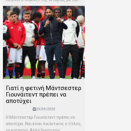
Γιατί η φετινή Μάντσεστερ
Γιουνάιτεντ πρέπει να
αποτύχει
29/09/2025
Η Μάντσεστερ Γιουνάιτεντ πρέπει να
αποτύχει. Ναι είναι πικάντικος ο τίτλος,
το κατανοώ. Αλλά δυστυχώς...