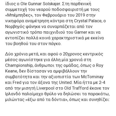
ίδιος ο Ole Gunnar Solskajer. Στη παρθενική
συμμετοχή του νεαρού ποδοσφαιριστή με τους
«Μπέμπηδες», τον Φεβρουάριο του 2019 στην
νικηφόρα αναμέτρηση κόντρα στη Crystal Palace, ο
Νορβηγός φάνηκε να συναρπάζεται από τον
αγωνιστικό τρόπο παιχνιδιού του Garner και να
εντοπίζει πολλά κοινά χαρακτηριστικά με εκείνα
του βοηθού του στον πάγκο.
Δύο χρόνια μετά, και αφού ο 20χρονος κεντρικός
μέσος αγωνίστηκε για άλλη μία χρονιά στη
Championship, άνθρωποι της ομάδας, όπως ο Roy
Keane, δεν δίστασαν να αμφιβάλλουν την
συμβατότητα και την αξιοπιστία των McTominay
και Fred για τον άξονα της United. Μία ήττα με 2-4
από την μισητή Liverpool στο Old Trafford έκανε τον
Ιρλανδό παλαίμαχο θρύλο να δηλώσει τα παρακάτω,
μιλώντας «έξω από τα δόντια», όπως και συνηθίζει: