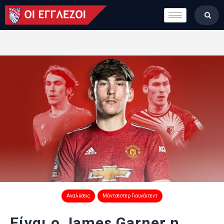
LONDON CALLING
ΚΑΤΗΓΟΡΙΕΣ
ΣΤΗΛΕΣ
ΒΑΘΜΟΛΟΓΙΕΣ
ΟΜΑΔΕΣ
ΠΟΙΟΙ ΕΙΜΑΣΤΕ
Αναλύσεις
Μάντσεστερ Γιουνάιτεντ
Είναι ο James Garner η