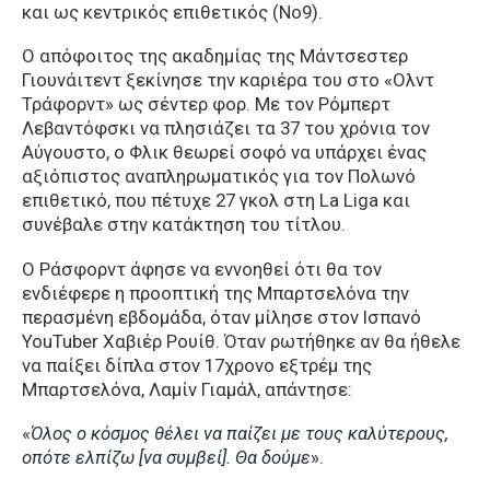
και ως κεντρικός επιθετικός (Νο9).
Ο απόφοιτος της ακαδημίας της Μάντσεστερ
Γιουνάιτεντ ξεκίνησε την καριέρα του στο «Ολντ
Τράφορντ» ως σέντερ φορ. Με τον Ρόμπερτ
Λεβαντόφσκι να πλησιάζει τα 37 του χρόνια τον
Αύγουστο, ο Φλικ θεωρεί σοφό να υπάρχει ένας
αξιόπιστος αναπληρωματικός για τον Πολωνό
επιθετικό, που πέτυχε 27 γκολ στη La Liga και
συνέβαλε στην κατάκτηση του τίτλου.
Ο Ράσφορντ άφησε να εννοηθεί ότι θα τον
ενδιέφερε η προοπτική της Μπαρτσελόνα την
περασμένη εβδομάδα, όταν μίλησε στον Ισπανό
YouTuber Χαβιέρ Ρουίθ. Όταν ρωτήθηκε αν θα ήθελε
να παίξει δίπλα στον 17χρονο εξτρέμ της
Μπαρτσελόνα, Λαμίν Γιαμάλ, απάντησε:
«
Όλος ο κόσμος θέλει να παίζει με τους καλύτερους,
οπότε ελπίζω [να συμβεί]. Θα δούμε
».