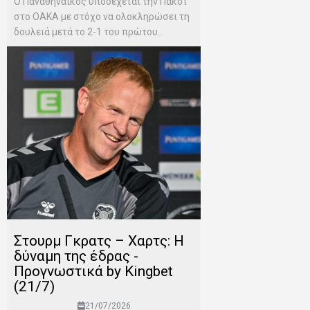
Ο Παναθηναϊκός υποδέχεται την Πάκσι
στο ΟΑΚΑ με στόχο να ολοκληρώσει τη
δουλειά μετά το 2-1 του πρώτου...
Στουρμ Γκρατς – Χαρτς: Η
δύναμη της έδρας -
Προγνωστικά by Kingbet
(21/7)
21/07/2026