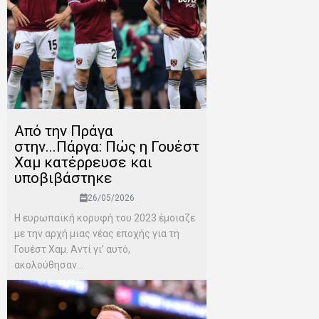
Από την Πράγα
στην...Πάργα: Πώς η Γουέστ
Χαμ κατέρρευσε και
υποβιβάστηκε
26/05/2026
Η ευρωπαϊκή κορυφή του 2023 έμοιαζε
με την αρχή μιας νέας εποχής για τη
Γουέστ Χαμ. Αντί γι’ αυτό,
ακολούθησαν...