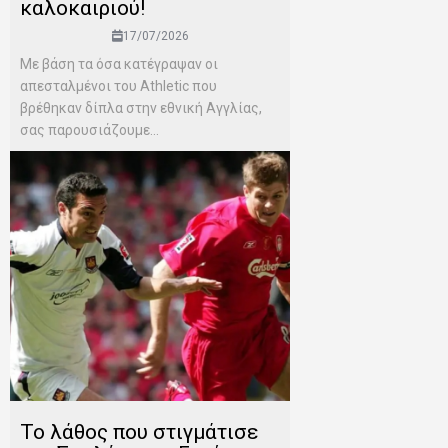
καλοκαιριού!
17/07/2026
Mε βάση τα όσα κατέγραψαν οι
απεσταλμένοι του Αthletic που
βρέθηκαν δίπλα στην εθνική Αγγλίας,
σας παρουσιάζουμε...
Το λάθος που στιγμάτισε