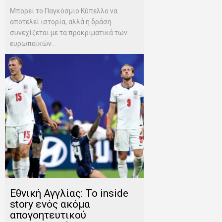
Μπορεί το Παγκόσμιο Κύπελλο να
αποτελεί ιστορία, αλλά η δράση
συνεχίζεται με τα προκριματικά των
ευρωπαϊκών...
Εθνική Αγγλίας: Το inside
story ενός ακόμα
απογοητευτικού