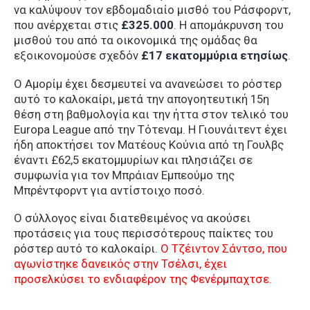
να καλύψουν τον εβδομαδιαίο μισθό του Ράσφορντ,
που ανέρχεται στις
£325.000
. Η απομάκρυνση του
μισθού του από τα οικονομικά της ομάδας θα
εξοικονομούσε σχεδόν
£17 εκατομμύρια ετησίως
.
Ο Αμορίμ έχει δεσμευτεί να ανανεώσει το ρόστερ
αυτό το καλοκαίρι, μετά την απογοητευτική 15η
θέση στη βαθμολογία και την ήττα στον τελικό του
Europa League από την Τότεναμ. Η Γιουνάιτεντ έχει
ήδη αποκτήσει τον Ματέους Κούνια από τη Γουλβς
έναντι £62,5 εκατομμυρίων και πλησιάζει σε
συμφωνία για τον Μπράιαν Εμπεούμο της
Μπρέντφορντ για αντίστοιχο ποσό.
Ο σύλλογος είναι διατεθειμένος να ακούσει
προτάσεις για τους περισσότερους παίκτες του
ρόστερ αυτό το καλοκαίρι.
Ο Τζέιντον Σάντσο, που
αγωνίστηκε δανεικός στην Τσέλσι, έχει
προσελκύσει το ενδιαφέρον της Φενέρμπαχτσε.