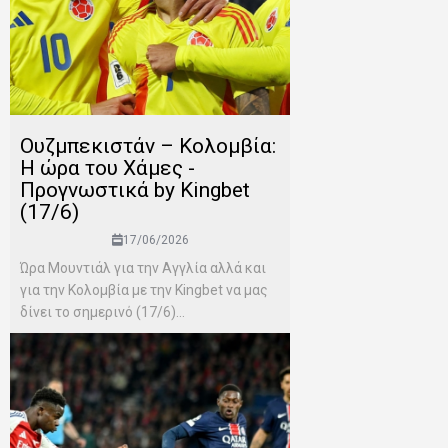
Ουζμπεκιστάν – Κολομβία:
Η ώρα του Χάμες -
Προγνωστικά by Kingbet
(17/6)
17/06/2026
Ώρα Μουντιάλ για την Αγγλία αλλά και
για την Κολομβία με την Kingbet να μας
δίνει το σημερινό (17/6)...