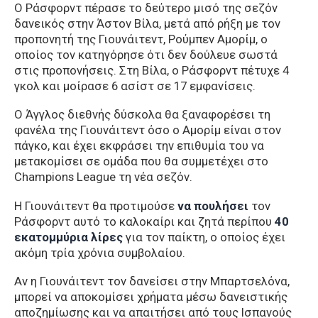
Ο Ράσφορντ πέρασε το δεύτερο μισό της σεζόν
δανεικός στην Άστον Βίλα, μετά από ρήξη με τον
προπονητή της Γιουνάιτεντ, Ρούμπεν Αμορίμ, ο
οποίος τον κατηγόρησε ότι δεν δούλευε σωστά
στις προπονήσεις. Στη Βίλα, ο Ράσφορντ πέτυχε 4
γκολ και μοίρασε 6 ασίστ σε 17 εμφανίσεις.
Ο Άγγλος διεθνής δύσκολα θα ξαναφορέσει τη
φανέλα της Γιουνάιτεντ όσο ο Αμορίμ είναι στον
πάγκο, και έχει εκφράσει την επιθυμία του να
μετακομίσει σε ομάδα που θα συμμετέχει στο
Champions League τη νέα σεζόν.
Η Γιουνάιτεντ θα προτιμούσε
να πουλήσει
τον
Ράσφορντ αυτό το καλοκαίρι και ζητά περίπου
40
εκατομμύρια λίρες
για τον παίκτη, ο οποίος έχει
ακόμη τρία χρόνια συμβολαίου.
Αν η Γιουνάιτεντ τον δανείσει στην Μπαρτσελόνα,
μπορεί να αποκομίσει χρήματα μέσω δανειστικής
αποζημίωσης και να απαιτήσει από τους Ισπανούς