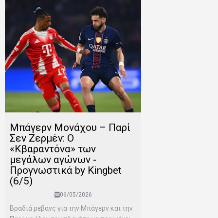
Μπάγερν Μονάχου – Παρί
Σεν Ζερμέν: Ο
«Κβαραντόνα» των
μεγάλων αγώνων -
Προγνωστικά by Kingbet
(6/5)
06/05/2026
Βραδιά ρεβάνς για την Μπάγερν και την