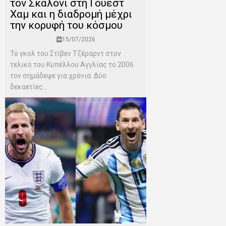
τον Σκαλόνι στη Γουέστ
Χαμ και η διαδρομή μέχρι
την κορυφή του κόσμου
15/07/2026
Το γκολ του Στίβεν Τζέραρντ στον
τελικό του Κυπέλλου Αγγλίας το 2006
τον σημάδεψε για χρόνια. Δύο
δεκαετίες...