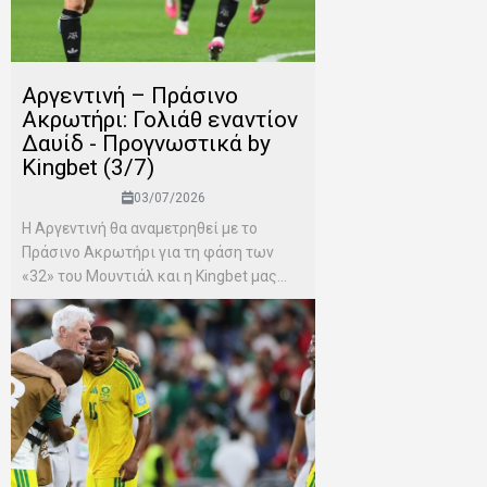
Αργεντινή – Πράσινο
Ακρωτήρι: Γολιάθ εναντίον
Δαυίδ - Προγνωστικά by
Kingbet (3/7)
03/07/2026
Η Αργεντινή θα αναμετρηθεί με το
Πράσινο Ακρωτήρι για τη φάση των
«32» του Μουντιάλ και η Kingbet μας...