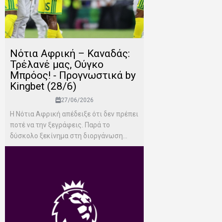
Νότια Αφρική – Καναδάς:
Τρέλανέ μας, Ούγκο
Μπρόος! - Προγνωστικά by
Kingbet (28/6)
27/06/2026
Η Νότια Αφρική απέδειξε ότι δεν πρέπει
ποτέ να την ξεγράφεις. Παρά το
δύσκολο ξεκίνημα στη διοργάνωση...