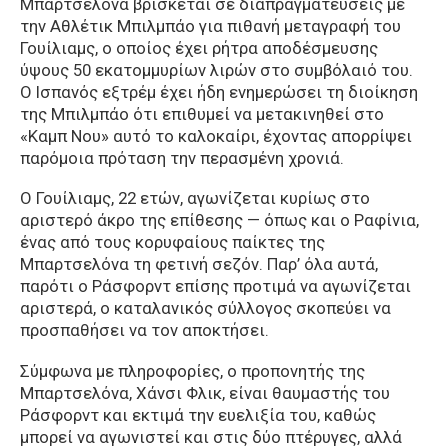
Μπαρτσελόνα βρίσκεται σε διαπραγματεύσεις με
την Αθλέτικ Μπιλμπάο για πιθανή μεταγραφή του
Γουίλιαμς, ο οποίος έχει ρήτρα αποδέσμευσης
ύψους 50 εκατομμυρίων λιρών στο συμβόλαιό του.
Ο Ισπανός εξτρέμ έχει ήδη ενημερώσει τη διοίκηση
της Μπιλμπάο ότι επιθυμεί να μετακινηθεί στο
«Καμπ Νου» αυτό το καλοκαίρι, έχοντας απορρίψει
παρόμοια πρόταση την περασμένη χρονιά.
Ο Γουίλιαμς, 22 ετών, αγωνίζεται κυρίως στο
αριστερό άκρο της επίθεσης — όπως και ο Ραφίνια,
ένας από τους κορυφαίους παίκτες της
Μπαρτσελόνα τη φετινή σεζόν. Παρ’ όλα αυτά,
παρότι ο Ράσφορντ επίσης προτιμά να αγωνίζεται
αριστερά, ο καταλανικός σύλλογος σκοπεύει να
προσπαθήσει να τον αποκτήσει.
Σύμφωνα με πληροφορίες, ο προπονητής της
Μπαρτσελόνα, Χάνσι Φλικ, είναι θαυμαστής του
Ράσφορντ και εκτιμά την ευελιξία του, καθώς
μπορεί να αγωνιστεί και στις δύο πτέρυγες, αλλά