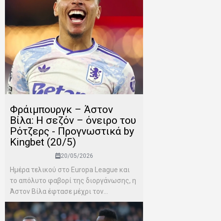
Φράιμπουργκ – Άστον
Βίλα: Η σεζόν – όνειρο του
Ρότζερς - Προγνωστικά by
Kingbet (20/5)
20/05/2026
Ημέρα τελικού στο Europa League και
το απόλυτο φαβορί της διοργάνωσης, η
Άστον Βίλα έφτασε μέχρι τον...