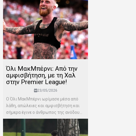
Όλι ΜακΜπέρνι: Aπό την
αμφισβήτηση, με τη Χαλ
στην Premier League!
23/05/2026
Ο Όλι ΜακΜπέρνι ωρίμασε μέσα από
λάθη, απώλειες και αμφισβήτηση και
σήμερα έγινε ο άνθρωπος της ανόδου...