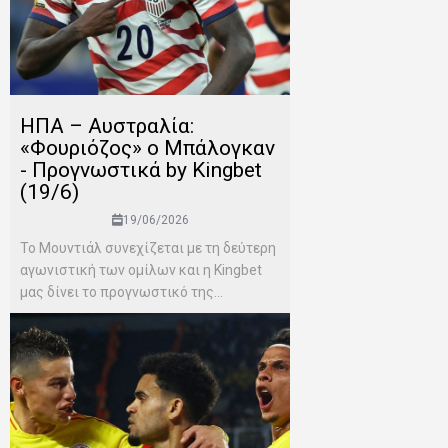
ΗΠΑ – Αυστραλία:
«Φουριόζος» ο Μπάλογκαν
- Προγνωστικά by Kingbet
(19/6)
19/06/2026
Το Μουντιάλ συνεχίζεται με τη δεύτερη
αγωνιστική των ομίλων και η Kingbet
μας δίνει το προγνωστικό της...