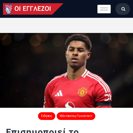
LONDON CALLING
ΚΑΤΗΓΟΡΙΕΣ
ΣΤΗΛΕΣ
ΒΑΘΜΟΛΟΓΙΕΣ
ΟΜΑΔΕΣ
ΠΟΙΟΙ ΕΙΜΑΣΤΕ
Ειδήσεις
Μάντσεστερ Γιουνάιτεντ
Επισημοποιεί το