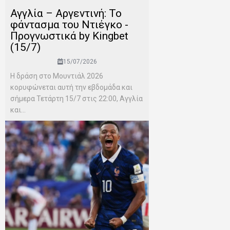
Αγγλία – Αργεντινή: Το
φάντασμα του Ντιέγκο -
Προγνωστικά by Kingbet
(15/7)
15/07/2026
Η δράση στο Μουντιάλ 2026
κορυφώνεται αυτή την εβδομάδα και
σήμερα Τετάρτη 15/7 στις 22:00, Αγγλία
και...