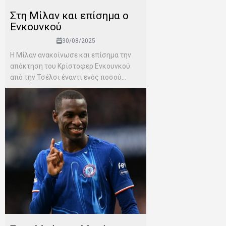
Στη Μίλαν και επίσημα ο
Ενκουνκού
30/08/2025
H Μίλαν ανακοίνωσε και επίσημα την
απόκτηση του Κρίστοφερ Ενκουνκού
από την Τσέλσι έναντι ενός ποσού...