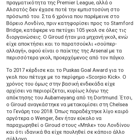
πραγματικότητα της Premier League, αλλά ο
Αλσατός δεν έχασε ποτέ την εμπιστοσύνη στο
πρόσωπό του. Στα 6 χρόνια που παρέμεινε στο
Βόρειο Λονδίνο, πριν κατηφορίσει προς το Stamford
Bridge, κατάφερε να πετύχει 105 γκολ σε όλες τις
διοργανώσεις. Ο Giroud ήταν μια μηχανή γκολ, ενώ
είχε αποκτήσει και το παρατσούκλι «σούπερ-
αλλαγή», αφού είναι ο παίκτης της Arsenal με τα
περισσότερα γκολ, προερχόμενος από τον πάγκο.
Το 2017 κέρδισε και το Puskas Goal Award για το
γκολ που πέτυχε με το περίφημο «Scorpio Kick». Ο
χρόνος του όμως στην βασική ενδεκάδα είχε
αρχίσει να περιορίζεται, κυρίως λόγω της
απόκτησης του Aubameyang από τη Dortmund. Έτσι,
ο Giroud αναγκάστηκε να μετακομίσει στη Chelsea
το Γενάρη του 2018. Όπως παραδέχτηκε λίγο καιρό
αργότερα ο Wenger, δεν ήταν εύκολο να
παραχωρηθεί ο Giroud στους «Μπλε» του Λονδίνου
και ότι ιδανικά θα είχε πουληθεί σε κάποιο άλλο
σύλλογο.