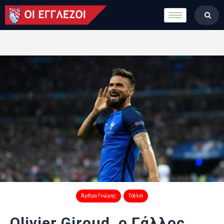
LONDON CALLING
ΚΑΤΗΓΟΡΙΕΣ
ΣΤΗΛΕΣ
ΒΑΘΜΟΛΟΓΙΕΣ
ΟΜΑΔΕΣ
ΠΟΙΟΙ ΕΙΜΑΣΤΕ
Άρθρα Γνώμης
Τσέλσι
Olivier Giroud, ο Γάλλος