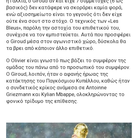
η Γαλλία, ο Giroud αν και είχε 7 συμμετοχές (6 ως
βασικός) δεν κατάφερε να σκοράρει καμία φορά,
ενώ αξιοσημείωτο είναι το γεγονός ότι δεν είχε
ούτε ένα σουτ στο στόχο. Ο τεχνικός των «Les
Bleus», παρόλη την αστοχία του επιθετικού του,
συνέχισε να τον εμπιστεύεται. Αυτά που προσφέρει
ο Giroud μέσα στον αγωνιστικό χώρο, δύσκολα θα
τα βρει από κάποιον άλλο επιθετικό.
Ο Olivier είναι γνωστό πως βάζει το συμφέρον της
ομάδας του πάνω από το προσωπικό του συμφέρον.
Ο Giroud, λοιπόν, ήταν ο αφανής ήρωας της
κατάκτησης του Παγκόσμιου Κυπέλλου, καθώς ήταν
ο συνδετικός κρίκος ανάμεσα σε Antoinne
Griezmann και Kylian Mbappe, ολοκληρώνοντας το
φονικό τρίδυμο της επίθεσης.