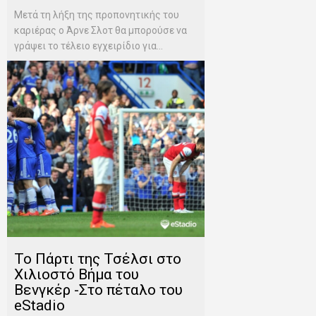
Μετά τη λήξη της προπονητικής του
καριέρας ο Άρνε Σλοτ θα μπορούσε να
γράψει το τέλειο εγχειρίδιο για...
To Πάρτι της Τσέλσι στο
Χιλιοστό Βήμα του
Βενγκέρ -Στο πέταλο του
eStadio