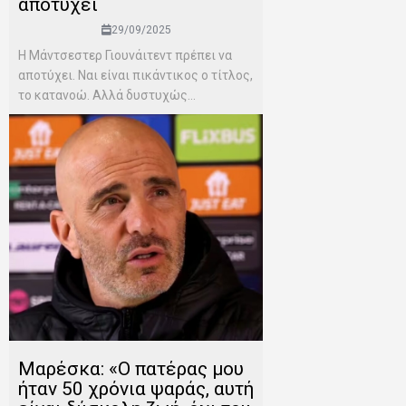
αποτύχει
29/09/2025
Η Μάντσεστερ Γιουνάιτεντ πρέπει να
αποτύχει. Ναι είναι πικάντικος ο τίτλος,
το κατανοώ. Αλλά δυστυχώς...
Μαρέσκα: «Ο πατέρας μου
ήταν 50 χρόνια ψαράς, αυτή