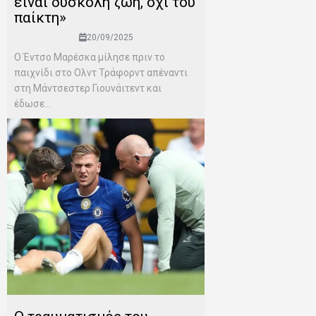
είναι δύσκολη ζωή, όχι του
παίκτη»
20/09/2025
Ο Έντσο Μαρέσκα μίλησε πριν το
παιχνίδι στο Ολντ Τράφορντ απέναντι
στη Μάντσεστερ Γιουνάιτεντ και
έδωσε...