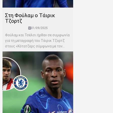
Στη Φούλαμ ο Τάιρικ
Τζορτζ
01/09/2025
Φούλαμ και Τσέλσι ήρθαν σε συμφωνία
για τη μεταγραφή του Τάιρικ Τζορτζ
στους «Κότατζερς σύμφωνα με τον...