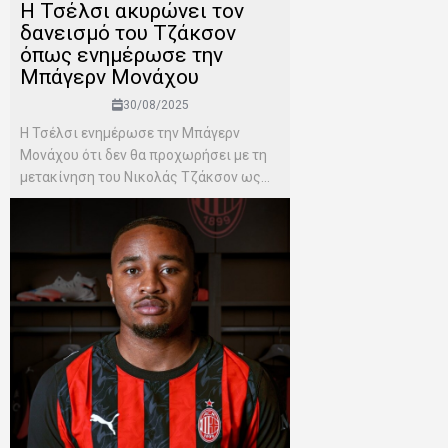
Η Τσέλσι ακυρώνει τον
δανεισμό του Τζάκσον
όπως ενημέρωσε την
Μπάγερν Μονάχου
30/08/2025
Η Τσέλσι ενημέρωσε την Μπάγερν
Μονάχου ότι δεν θα προχωρήσει με τη
μετακίνηση του Νικολάς Τζάκσον ως...