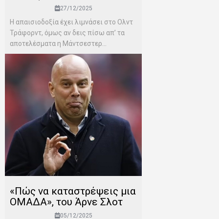
27/12/2025
Η απαισιοδοξία έχει λιμνάσει στο Ολντ
Τράφορντ, όμως αν δεις πίσω απ’ τα
αποτελέσματα η Μάντσεστερ...
«Πώς να καταστρέψεις μια
ΟΜΑΔΑ», του Άρνε Σλοτ
05/12/2025