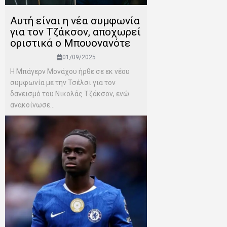
Αυτή είναι η νέα συμφωνία
για τον Τζάκσον, αποχωρεί
οριστικά ο Μπουονανότε
01/09/2025
Η Μπάγερν Μονάχου ήρθε σε εκ νέου
συμφωνία με την Τσέλσι για τον
δανεισμό του Νικολάς Τζάκσον, ενώ
ανακοίνωσε...