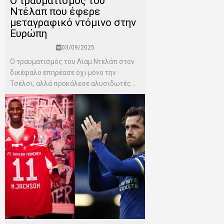
Ο τραυματισμός του
Ντέλαπ που έφερε
μεταγραφικό ντόμινο στην
Ευρώπη
03/09/2025
Ο τραυματισμός του Λίαμ Ντελάπ στον
δικέφαλο επηρέασε όχι μόνο την
Τσέλσι, αλλά προκάλεσε αλυσιδωτές...