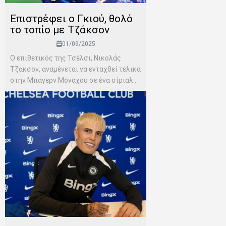
Επιστρέφει ο Γκιού, θολό
το τοπίο με Τζάκσον
01/09/2025
Ο επιθετικός της Τσέλσι, Νικολάς
Τζάκσον, αναμένεται να ενταχθεί τελικά
στην Μπάγερν Μονάχου σε ένα σίριαλ...