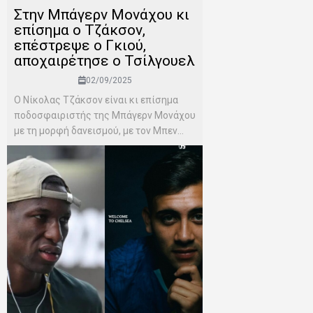
Στην Μπάγερν Μονάχου κι
επίσημα ο Τζάκσον,
επέστρεψε ο Γκιού,
αποχαιρέτησε ο Τσίλγουελ
02/09/2025
Ο Νίκολας Τζάκσον είναι κι επίσημα
ποδοσφαιριστής της Μπάγερν Μονάχου
με τη μορφή δανεισμού, με τον Μπεν...