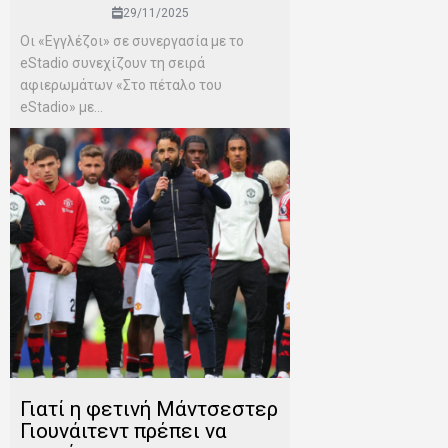
29/11/2025
Οι «Εγγλέζοι» σε συνεργασία με το
eStadio συνεχίζουν τη σειρά
αφιερωμάτων «Στο πέταλο του
eStadio» με...
Γιατί η φετινή Μάντσεστερ
Γιουνάιτεντ πρέπει να