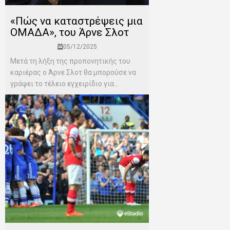
«Πώς να καταστρέψεις μια
ΟΜΑΔΑ», του Άρνε Σλοτ
05/12/2025
Μετά τη λήξη της προπονητικής του
καριέρας ο Άρνε Σλοτ θα μπορούσε να
γράψει το τέλειο εγχειρίδιο για...