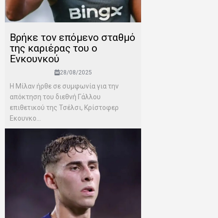
Βρήκε τον επόμενο σταθμό
της καριέρας του ο
Ενκουνκού
28/08/2025
Η Μίλαν ήρθε σε συμφωνία για την
απόκτηση του διεθνή Γάλλου
επιθετικού της Τσέλσι, Κρίστοφερ
Εκουνκο...