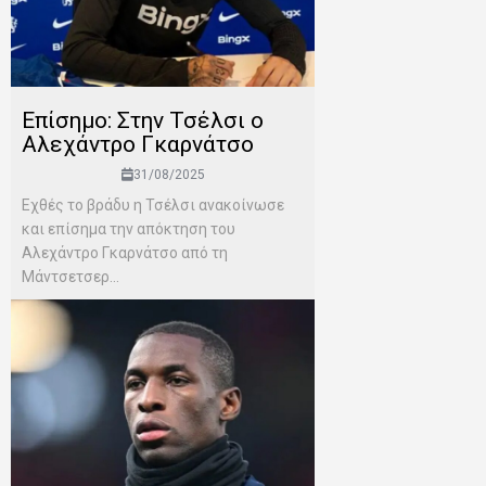
Επίσημο: Στην Τσέλσι ο
Αλεχάντρο Γκαρνάτσο
31/08/2025
Εχθές το βράδυ η Τσέλσι ανακοίνωσε
και επίσημα την απόκτηση του
Αλεχάντρο Γκαρνάτσο από τη
Μάντσετσερ...