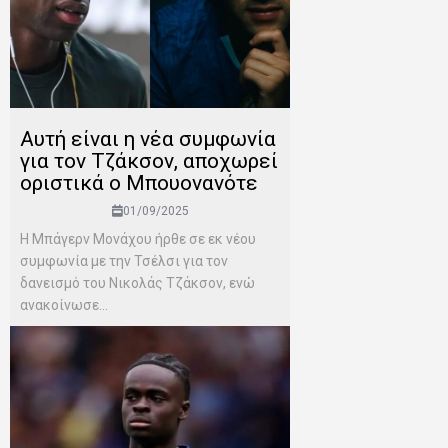
Αυτή είναι η νέα συμφωνία
για τον Τζάκσον, αποχωρεί
οριστικά ο Μπουονανότε
01/09/2025
Η Μπάγερν Μονάχου ήρθε σε εκ νέου
συμφωνία με την Τσέλσι για τον
δανεισμό του Νικολάς Τζάκσον, ενώ
ανακοίνωσε...