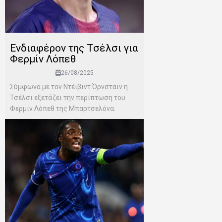
Ενδιαφέρον της Τσέλσι για
Φερμίν Λόπεθ
26/08/2025
Σύμφωνα με τον Ντέιβιντ Όρνσταϊν η
Τσέλσι εξετάζει την περίπτωση του
Φερμίν Λόπεθ της Μπαρτσελόνα.