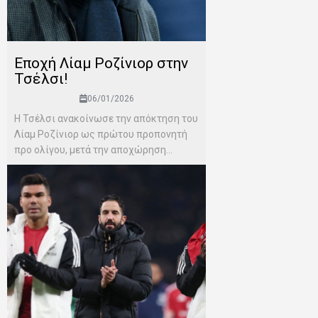
Εποχή Λίαμ Ροζίνιορ στην
Τσέλσι!
06/01/2026
Η Τσέλσι ανακοίνωσε την απόκτηση του
Λίαμ Ροζίνιορ ως πρώτου προπονητή
προ ολίγου, μετά την αποχώρηση...