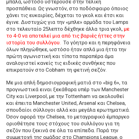
μπάλα, ωστόσο υστερούσε στην τελική
προσπάθεια. Ως γνωστόν, στο ποδόσφαιρο όποιος
χάνει τις ευκαιρίες, δέχεται το γκολ και έτσι και
έγινε. Δυστυχώς για την «μπλε» αρμάδα του Lamps
στο τελευταίο 25λεπτο δέχθηκε άλλα τρια γκολ,
με
το 4-0 να αποτελεί μια από τις βαριές ήττες στην
ιστορία του συλλόγου.
Το γόητρο και η περηφάνεια
όλων πληγώθηκε, ωστόσο ήταν απλά μια ήττα την
πρώτη αγωνιστική και τίποτα παραπέρα άμα
αναλογιστεί κανείς τις ειδικές συνθήκες που
επικρατούν στο Cobham τη φετινή σεζόν.
Με μια απλή δημοσιογραφική ματιά στο «big 6», τα
προγνωστικά ειναι ξεκάθαρα υπέρ των Manchester
City και Liverpool, με την Tottenham να ακολουθεί
και έπειτα Manchester United, Arsenal και Chelsea,
σπουδαίοι σύλλογοι αλλά και μεγάλα ερωτηματικά.
Όσον αφορά την Chelsea, το μεταγραφικό έμπαργκο
οριοθέτησε τους στόχους του συλλόγου για τη
σεζόν που ξεκινά σε όλα τα επίπεδα. Παρά την
συμμετοχή της ομάδας στο Champions League, ο