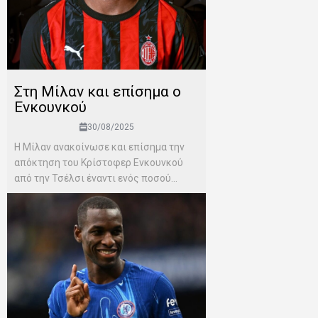
Στη Μίλαν και επίσημα ο
Ενκουνκού
30/08/2025
H Μίλαν ανακοίνωσε και επίσημα την
απόκτηση του Κρίστοφερ Ενκουνκού
από την Τσέλσι έναντι ενός ποσού...