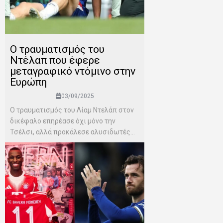
Ο τραυματισμός του
Ντέλαπ που έφερε
μεταγραφικό ντόμινο στην
Ευρώπη
03/09/2025
Ο τραυματισμός του Λίαμ Ντελάπ στον
δικέφαλο επηρέασε όχι μόνο την
Τσέλσι, αλλά προκάλεσε αλυσιδωτές...