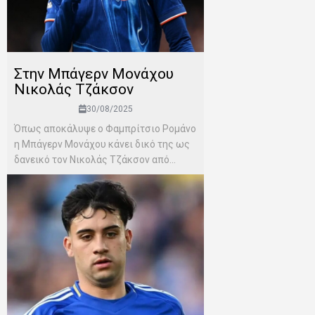
Στην Μπάγερν Μονάχου
Νικολάς Τζάκσον
30/08/2025
Όπως αποκάλυψε ο Φαμπρίτσιο Ρομάνο
η Μπάγερν Μονάχου κάνει δικό της ως
δανεικό τον Νικολάς Τζάκσον από...