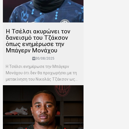
Η Τσέλσι ακυρώνει τον
δανεισμό του Τζάκσον
όπως ενημέρωσε την
Μπάγερν Μονάχου
30/08/2025
Η Τσέλσι ενημέρωσε την Μπάγερν
Μονάχου ότι δεν θα προχωρήσει με τη
μετακίνηση του Νικολάς Τζάκσον ως...