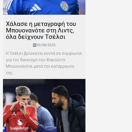
Χάλασε η μεταγραφή του
Μπουονανότε στη Λιντς,
όλα δείχνουν Τσέλσι
29/08/2025
Η Τσέλσι βρίσκεται κοντά σε συμφωνία
για τον δανεισμό του Φακούντο
Μπουονανότε, μετά την κατάρρευση
της...