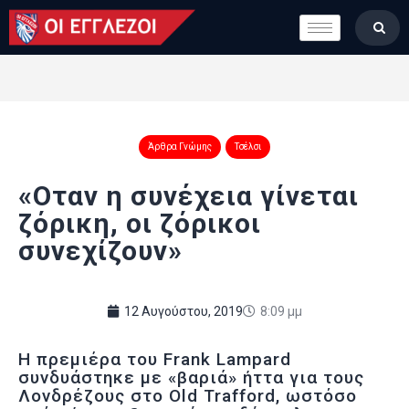
LONDON CALLING
ΚΑΤΗΓΟΡΙΕΣ
ΣΤΗΛΕΣ
ΒΑΘΜΟΛΟΓΙΕΣ
Άρθρα Γνώμης
Τσέλσι
ΟΜΑΔΕΣ
ΠΟΙΟΙ ΕΙΜΑΣΤΕ
«Οταν η συνέχεια γίνεται
ζόρικη, οι ζόρικοι
συνεχίζουν»
12 Αυγούστου, 2019
8:09 μμ
Η πρεμιέρα του Frank Lampard
συνδυάστηκε με «βαριά» ήττα για τους
Λονδρέζους στο Old Trafford, ωστόσο