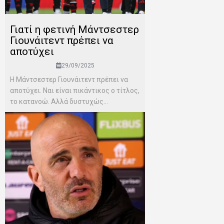
Γιατί η φετινή Μάντσεστερ
Γιουνάιτεντ πρέπει να
αποτύχει
29/09/2025
Η Μάντσεστερ Γιουνάιτεντ πρέπει να
αποτύχει. Ναι είναι πικάντικος ο τίτλος,
το κατανοώ. Αλλά δυστυχώς...