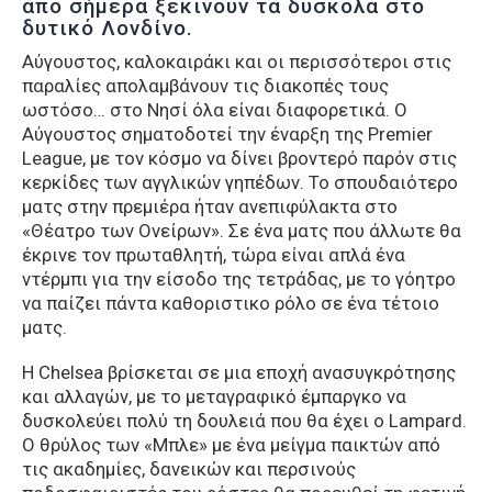
από σήμερα ξεκινούν τα δύσκολα στο
δυτικό Λονδίνο.
Αύγουστος, καλοκαιράκι και οι περισσότεροι στις
παραλίες απολαμβάνουν τις διακοπές τους
ωστόσο… στο Νησί όλα είναι διαφορετικά. Ο
Αύγουστος σηματοδoτεί την έναρξη της Premier
League, με τον κόσμο να δίνει βροντερό παρόν στις
κερκίδες των αγγλικών γηπέδων. Το σπουδαιότερο
ματς στην πρεμιέρα ήταν ανεπιφύλακτα στο
«Θέατρο των Ονείρων». Σε ένα ματς που άλλωτε θα
έκρινε τον πρωταθλητή, τώρα είναι απλά ένα
ντέρμπι για την είσοδο της τετράδας, με το γόητρο
να παίζει πάντα καθοριστικο ρόλο σε ένα τέτοιο
ματς.
Η Chelsea βρίσκεται σε μια εποχή ανασυγκρότησης
και αλλαγών, με το μεταγραφικό έμπαργκο να
δυσκολεύει πολύ τη δουλειά που θα έχει ο Lampard.
Ο θρύλος των «Μπλε» με ένα μείγμα παικτών από
τις ακαδημίες, δανεικών και περσινούς