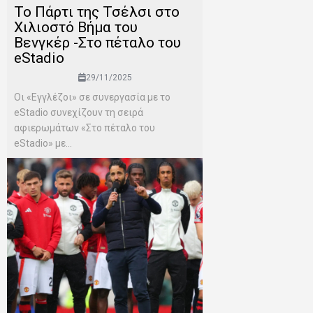
To Πάρτι της Τσέλσι στο
Χιλιοστό Βήμα του
Βενγκέρ -Στο πέταλο του
eStadio
29/11/2025
Οι «Εγγλέζοι» σε συνεργασία με το
eStadio συνεχίζουν τη σειρά
αφιερωμάτων «Στο πέταλο του
eStadio» με...