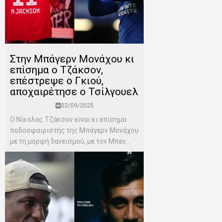
Στην Μπάγερν Μονάχου κι
επίσημα ο Τζάκσον,
επέστρεψε ο Γκιού,
αποχαιρέτησε ο Τσίλγουελ
02/09/2025
Ο Νίκολας Τζάκσον είναι κι επίσημα
ποδοσφαιριστής της Μπάγερν Μονάχου
με τη μορφή δανεισμού, με τον Μπεν...