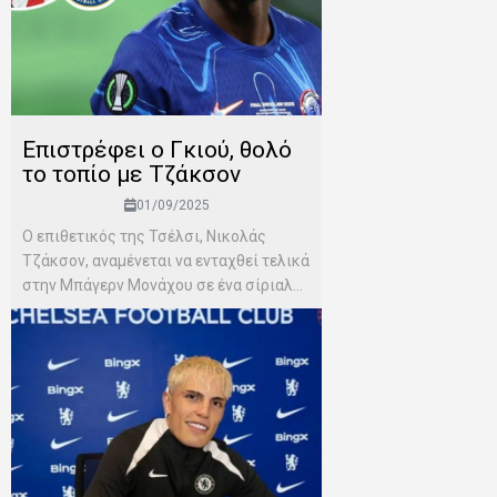
Επιστρέφει ο Γκιού, θολό
το τοπίο με Τζάκσον
01/09/2025
Ο επιθετικός της Τσέλσι, Νικολάς
Τζάκσον, αναμένεται να ενταχθεί τελικά
στην Μπάγερν Μονάχου σε ένα σίριαλ...