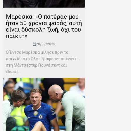
Μαρέσκα: «Ο πατέρας μου
ήταν 50 χρόνια ψαράς, αυτή
είναι δύσκολη ζωή, όχι του
παίκτη»
20/09/2025
Ο Έντσο Μαρέσκα μίλησε πριν το
παιχνίδι στο Ολντ Τράφορντ απέναντι
στη Μάντσεστερ Γιουνάιτεντ και
έδωσε...