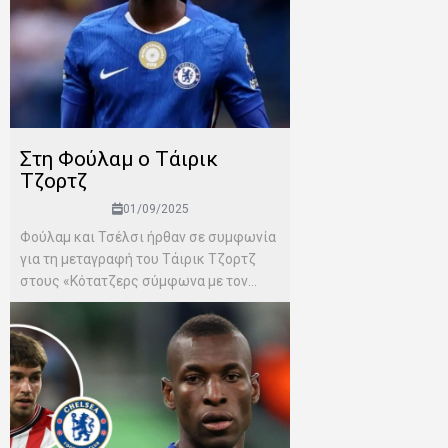
Στη Φούλαμ ο Τάιρικ
Τζορτζ
01/09/2025
Φούλαμ και Τσέλσι ήρθαν σε συμφωνία
για τη μεταγραφή του Τάιρικ Τζορτζ
στους «Κότατζερς σύμφωνα με τον...