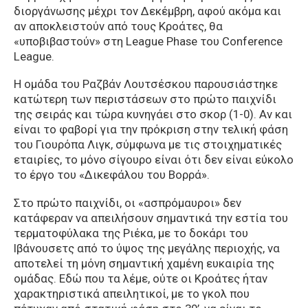
διοργάνωσης μέχρι τον Δεκέμβρη, αφού ακόμα και
αν αποκλειστούν από τους Κροάτες, θα
«υποβιβαστούν» στη League Phase του Conference
League.
Η ομάδα του Ραζβάν Λουτσέσκου παρουσιάστηκε
κατώτερη των περιστάσεων στο πρώτο παιχνίδι
της σειράς και τώρα κυνηγάει στο σκορ (1-0). Αν και
είναι το φαβορί για την πρόκριση στην τελική φάση
του Γιουρόπα Λιγκ, σύμφωνα με τις στοιχηματικές
εταιρίες, το μόνο σίγουρο είναι ότι δεν είναι εύκολο
το έργο του «Δικεφάλου του Βορρά».
Στο πρώτο παιχνίδι, οι «ασπρόμαυροι» δεν
κατάφεραν να απειλήσουν σημαντικά την εστία του
τερματοφύλακα της Ριέκα, με το δοκάρι του
Ιβάνουσετς από το ύψος της μεγάλης περιοχής, να
αποτελεί τη μόνη σημαντική χαμένη ευκαιρία της
ομάδας. Εδώ που τα λέμε, ούτε οι Κροάτες ήταν
χαρακτηριστικά απειλητικοί, με το γκολ που