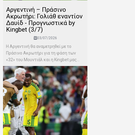
Αργεντινή – Πράσινο
Ακρωτήρι: Γολιάθ εναντίον
Δαυίδ - Προγνωστικά by
Kingbet (3/7)
03/07/2026
Η Αργεντινή θα αναμετρηθεί με το
Πράσινο Ακρωτήρι για τη φάση των
«32» του Μουντιάλ και η Kingbet μας...