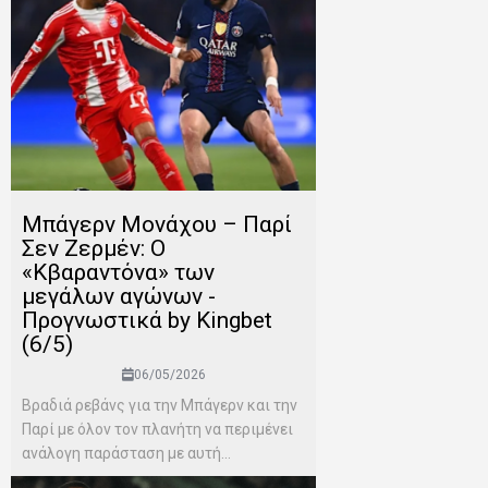
Μπάγερν Μονάχου – Παρί
Σεν Ζερμέν: Ο
«Κβαραντόνα» των
μεγάλων αγώνων -
Προγνωστικά by Kingbet
(6/5)
06/05/2026
Βραδιά ρεβάνς για την Μπάγερν και την
Παρί με όλον τον πλανήτη να περιμένει
ανάλογη παράσταση με αυτή...