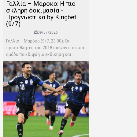
Γαλλία – Μαρόκο: Η πιο
σκληρή δοκιμασία -
Προγνωστικά by Kingbet
(9/7)
09/07/2026
Γαλλία – Μαρόκο (9/7, 23:00): Οι
πρωταθλητές του 2018 απέναντι σε μια
ομάδα που διψά για εκδίκηση και...