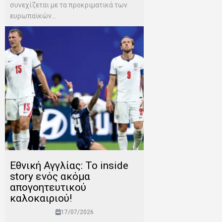
συνεχίζεται με τα προκριματικά των
ευρωπαϊκών...
Εθνική Αγγλίας: Το inside
story ενός ακόμα
απογοητευτικού
καλοκαιριού!
17/07/2026