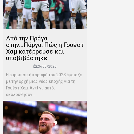
Από την Πράγα
στην...Πάργα: Πώς η Γουέστ
Χαμ κατέρρευσε και
υποβιβάστηκε
26/05/2026
Η ευρωπαϊκή κορυφή του 2023 έμοιαζε
με την αρχή μιας νέας εποχής για τη
Γουέστ Χαμ. Αντί γι’ αυτό,
ακολούθησαν...