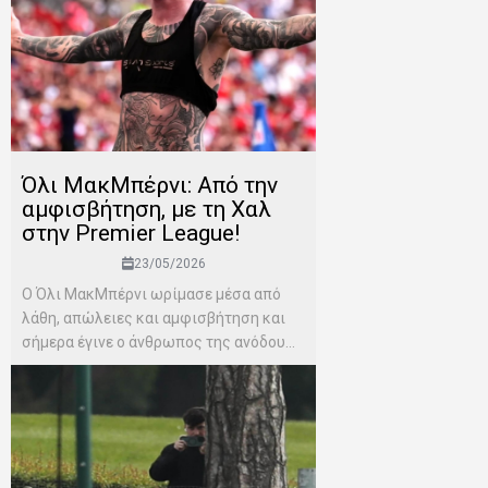
Όλι ΜακΜπέρνι: Aπό την
αμφισβήτηση, με τη Χαλ
στην Premier League!
23/05/2026
Ο Όλι ΜακΜπέρνι ωρίμασε μέσα από
λάθη, απώλειες και αμφισβήτηση και
σήμερα έγινε ο άνθρωπος της ανόδου...