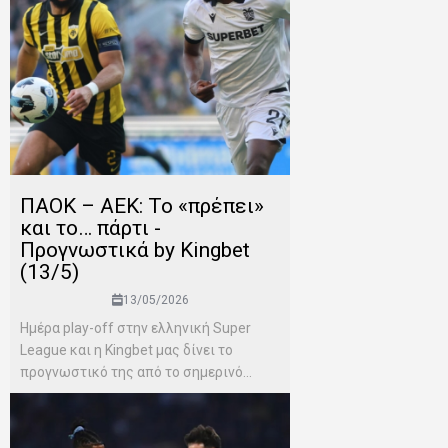
ΠΑΟΚ – ΑΕΚ: Το «πρέπει»
και το… πάρτι -
Προγνωστικά by Kingbet
(13/5)
13/05/2026
Ημέρα play-off στην ελληνική Super
League και η Kingbet μας δίνει το
προγνωστικό της από το σημερινό...