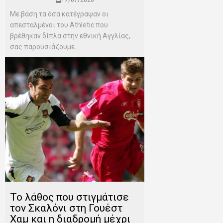
Mε βάση τα όσα κατέγραψαν οι
απεσταλμένοι του Αthletic που
βρέθηκαν δίπλα στην εθνική Αγγλίας,
σας παρουσιάζουμε...
Το λάθος που στιγμάτισε
τον Σκαλόνι στη Γουέστ
Χαμ και η διαδρομή μέχρι