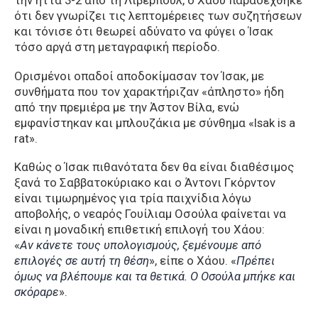
την ήττα 3-2 από τη Λίβερπουλ, ο Χάου παραδέχθηκε
ότι δεν γνωρίζει τις λεπτομέρειες των συζητήσεων
και τόνισε ότι θεωρεί αδύνατο να φύγει ο Ίσακ
τόσο αργά στη μεταγραφική περίοδο.
Ορισμένοι οπαδοί αποδοκίμασαν τον Ίσακ, με
συνθήματα που τον χαρακτήριζαν «άπληστο» ήδη
από την πρεμιέρα με την Άστον Βίλα, ενώ
εμφανίστηκαν και μπλουζάκια με σύνθημα «Isak is a
rat».
Καθώς ο Ίσακ πιθανότατα δεν θα είναι διαθέσιμος
ξανά το Σαββατοκύριακο και ο Άντονι Γκόρντον
είναι τιμωρημένος για τρία παιχνίδια λόγω
αποβολής, ο νεαρός Γουίλιαμ Οσούλα φαίνεται να
είναι η μοναδική επιθετική επιλογή του Χάου:
«
Αν κάνετε τους υπολογισμούς, ξεμένουμε από
επιλογές σε αυτή τη θέση
», είπε ο Χάου. «
Πρέπει
όμως να βλέπουμε και τα θετικά. Ο Οσούλα μπήκε και
σκόραρε
».