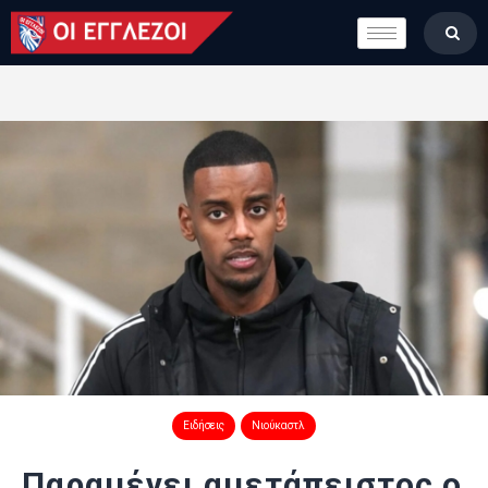
LONDON CALLING
ΚΑΤΗΓΟΡΙΕΣ
ΣΤΗΛΕΣ
ΒΑΘΜΟΛΟΓΙΕΣ
ΟΜΑΔΕΣ
ΠΟΙΟΙ ΕΙΜΑΣΤΕ
Ειδήσεις
Νιούκαστλ
Παραμένει αμετάπειστος ο