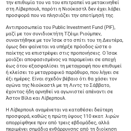
την επιθυμία του να του επιτραπεί να μετακινηθεί
στη Λίβερπουλ, παρότι η Νιούκαστλ δεν έχει λάβει
προσφορά που να πλησιάζει την αποτίμησή της.
Αντιπροσωπεία του Public Investment Fund (PIF),
μαζί με τον συνιδιοκτήτη Τζέιμι Ριούμπεν,
συναντήθηκε με τον Ίσακ στο σπίτι του τη Δευτέρα,
όμως δεν φαίνεται να υπήρξε πρόοδος ώστε ο
παίκτης να επιστρέψει στις προπονήσεις. Ο Ίσακ
μοιάζει αποφασισμένος να παραμείνει σε αποχή
έως ότου εξασφαλίσει τη μεταγραφή που επιθυμεί
ή κλείσει το μεταγραφικό παράθυρο, που λήγει σε
έξι ημέρες. Είναι σχεδόν βέβαιο ότι θα χάσει τον
αγώνα της Νιούκαστλ με τη Λιντς το Σάββατο,
έχοντας ήδη αρνηθεί να αγωνιστεί απέναντι σε
Άστον Βίλα και Λίβερπουλ.
Η Λίβερπουλ αναμένεται να καταθέσει δεύτερη
προσφορά, καθώς η πρώτη ύψους 110 εκατ. λιρών
απορρίφθηκε πριν από τρεις εβδομάδες, αλλά
περιμένει σημάδια ενθάρρυνσης από τη διοίκηση