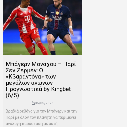
Μπάγερν Μονάχου – Παρί
Σεν Ζερμέν: Ο
«Κβαραντόνα» των
μεγάλων αγώνων -
Προγνωστικά by Kingbet
(6/5)
06/05/2026
Βραδιά ρεβάνς για την Μπάγερν και την
Παρί με όλον τον πλανήτη να περιμένει
ανάλογη παράσταση με αυτή...