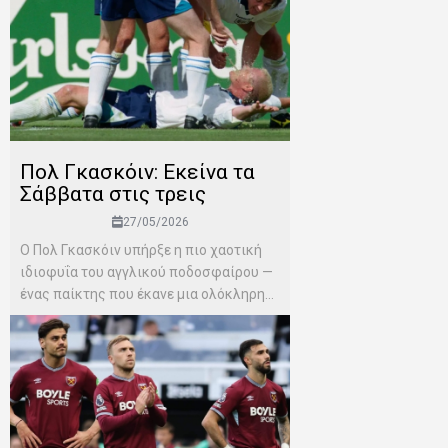
Πολ Γκασκόιν: Εκείνα τα
Σάββατα στις τρεις
27/05/2026
Ο Πολ Γκασκόιν υπήρξε η πιο χαοτική
ιδιοφυΐα του αγγλικού ποδοσφαίρου —
ένας παίκτης που έκανε μια ολόκληρη...