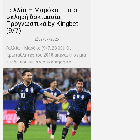
Γαλλία – Μαρόκο: Η πιο
σκληρή δοκιμασία -
Προγνωστικά by Kingbet
(9/7)
09/07/2026
Γαλλία – Μαρόκο (9/7, 23:00): Οι
πρωταθλητές του 2018 απέναντι σε μια
ομάδα που διψά για εκδίκηση και...