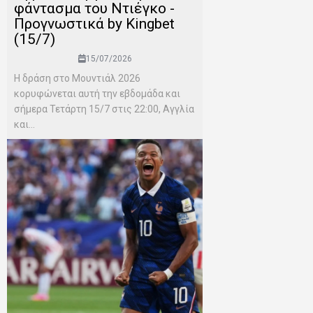
φάντασμα του Ντιέγκο -
Προγνωστικά by Kingbet
(15/7)
15/07/2026
Η δράση στο Μουντιάλ 2026
κορυφώνεται αυτή την εβδομάδα και
σήμερα Τετάρτη 15/7 στις 22:00, Αγγλία
και...