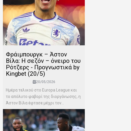
Φράιμπουργκ – Άστον
Βίλα: Η σεζόν – όνειρο του
Ρότζερς - Προγνωστικά by
Kingbet (20/5)
20/05/2026
Ημέρα τελικού στο Europa League και
το απόλυτο φαβορί της διοργάνωσης, η
Άστον Βίλα έφτασε μέχρι τον...