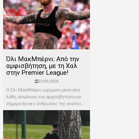
Όλι ΜακΜπέρνι: Aπό την
αμφισβήτηση, με τη Χαλ
στην Premier League!
23/05/2026
Ο Όλι ΜακΜπέρνι ωρίμασε μέσα από
λάθη, απώλειες και αμφισβήτηση και
σήμερα έγινε ο άνθρωπος της ανόδου...