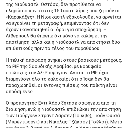
της Νιούκαστλ. Ωστόσο, δεν προτίθεται να
πληρώσει κοντά στις 150 εκατ. λίρες που ζητούν οι
«Καρακάξες». Η Νιούκαστλ εξακολουθεί να αρνείται
να εγκρίνει τη μεταγραφή, επιμένοντας ότι δεν
έχουν ικανοποιηθεί οι όροι για αποχώρηση. Η
Λίβερπουλ θα έπρεπε όχι μόνο να καλύψει την
αποτίμηση, αλλά και η Νιούκαστλ να αποκτήσει δύο
επιθετικούς πριν το τέλος του παραθύρου.
Η τελική απόφαση ανήκει στους βασικούς μετόχους,
το PIF της Σαουδικής Αραβίας, με κορυφαίο
στέλεχος τον Αλ-Ρουμαγιάν. Αν και το PIF έχει
διαμηνύσει όλο το καλοκαίρι ότι ο Ίσακ δεν θα
παραχωρηθεί, οι έντονες πιέσεις του παίκτη είναι
απρόσμενες.
Ο προπονητής Έντι Χάου ζήτησε σαφήνεια από τη
διοίκηση, ενώ η Νιούκαστλ επιδιώκει την απόκτηση
των Γιούργκεν Στραντ Λάρσεν (Γουλβς), Γιοάν Ουισά
(Μπρέντφορντ) και Νίκολας Τζάκσον (Τσέλσι). Μετά