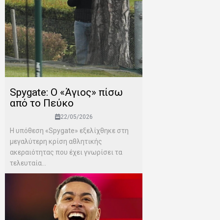
Spygate: Ο «Άγιος» πίσω
από το Πεύκο
22/05/2026
Η υπόθεση «Spygate» εξελίχθηκε στη
μεγαλύτερη κρίση αθλητικής
ακεραιότητας που έχει γνωρίσει τα
τελευταία...