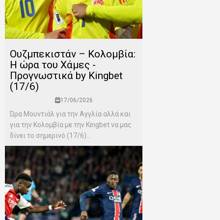
Ουζμπεκιστάν – Κολομβία:
Η ώρα του Χάμες -
Προγνωστικά by Kingbet
(17/6)
17/06/2026
Ώρα Μουντιάλ για την Αγγλία αλλά και
για την Κολομβία με την Kingbet να μας
δίνει το σημερινό (17/6)...