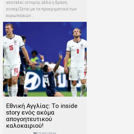
αποτελεί ιστορία, αλλά η δράση
συνεχίζεται με τα προκριματικά των
ευρωπαϊκών...
Εθνική Αγγλίας: Το inside
story ενός ακόμα
απογοητευτικού
καλοκαιριού!
17/07/2026