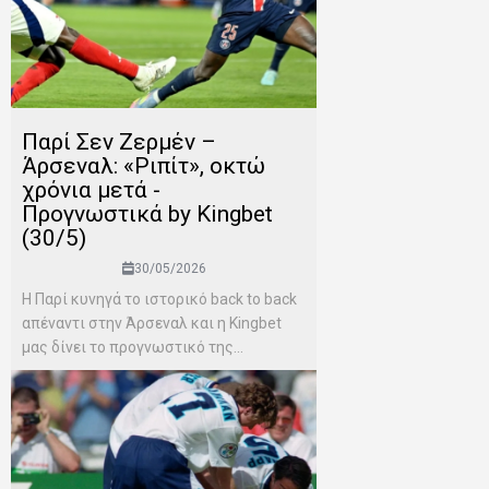
Παρί Σεν Ζερμέν –
Άρσεναλ: «Ριπίτ», οκτώ
χρόνια μετά -
Προγνωστικά by Kingbet
(30/5)
30/05/2026
Η Παρί κυνηγά το ιστορικό back to back
απέναντι στην Άρσεναλ και η Kingbet
μας δίνει το προγνωστικό της...