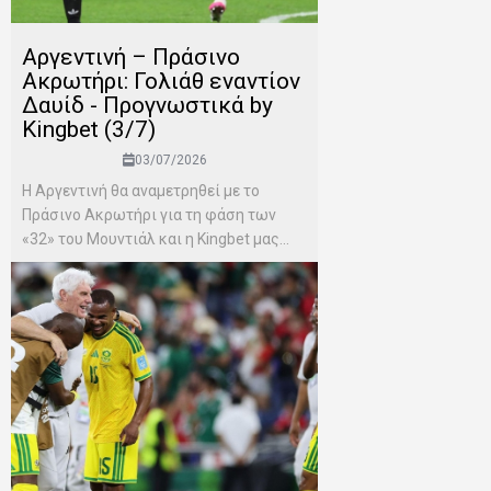
Αργεντινή – Πράσινο
Ακρωτήρι: Γολιάθ εναντίον
Δαυίδ - Προγνωστικά by
Kingbet (3/7)
03/07/2026
Η Αργεντινή θα αναμετρηθεί με το
Πράσινο Ακρωτήρι για τη φάση των
«32» του Μουντιάλ και η Kingbet μας...