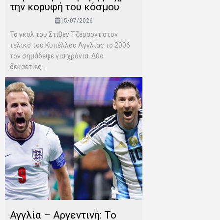
την κορυφή του κόσμου
15/07/2026
Το γκολ του Στίβεν Τζέραρντ στον
τελικό του Κυπέλλου Αγγλίας το 2006
τον σημάδεψε για χρόνια. Δύο
δεκαετίες...
Αγγλία – Αργεντινή: Το