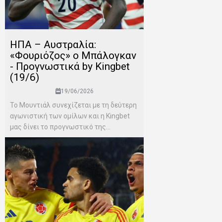
ΗΠΑ – Αυστραλία:
«Φουριόζος» ο Μπάλογκαν
- Προγνωστικά by Kingbet
(19/6)
19/06/2026
Το Μουντιάλ συνεχίζεται με τη δεύτερη
αγωνιστική των ομίλων και η Kingbet
μας δίνει το προγνωστικό της...