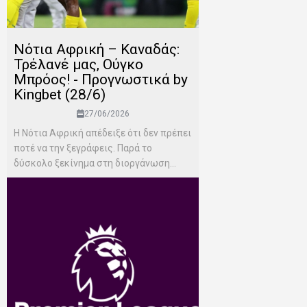
Νότια Αφρική – Καναδάς:
Τρέλανέ μας, Ούγκο
Μπρόος! - Προγνωστικά by
Kingbet (28/6)
27/06/2026
Η Νότια Αφρική απέδειξε ότι δεν πρέπει
ποτέ να την ξεγράφεις. Παρά το
δύσκολο ξεκίνημα στη διοργάνωση...