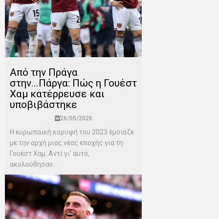
Από την Πράγα
στην...Πάργα: Πώς η Γουέστ
Χαμ κατέρρευσε και
υποβιβάστηκε
26/05/2026
Η ευρωπαϊκή κορυφή του 2023 έμοιαζε
με την αρχή μιας νέας εποχής για τη
Γουέστ Χαμ. Αντί γι’ αυτό,
ακολούθησαν...