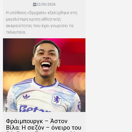
22/05/2026
Η υπόθεση «Spygate» εξελίχθηκε στη
μεγαλύτερη κρίση αθλητικής
ακεραιότητας που έχει γνωρίσει τα
τελευταία...
Φράιμπουργκ – Άστον
Βίλα: Η σεζόν – όνειρο του