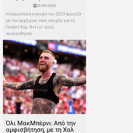
26/05/2026
Η ευρωπαϊκή κορυφή του 2023 έμοιαζε
με την αρχή μιας νέας εποχής για τη
Γουέστ Χαμ. Αντί γι’ αυτό,
ακολούθησαν...
Όλι ΜακΜπέρνι: Aπό την
αμφισβήτηση, με τη Χαλ