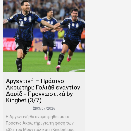
Αργεντινή – Πράσινο
Ακρωτήρι: Γολιάθ εναντίον
Δαυίδ - Προγνωστικά by
Kingbet (3/7)
03/07/2026
Η Αργεντινή θα αναμετρηθεί με το
Πράσινο Ακρωτήρι για τη φάση των
«32» του Μουντιάλ και η Kingbet μας...