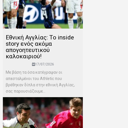
Εθνική Αγγλίας: Το inside
story ενός ακόμα
απογοητευτικού
καλοκαιριού!
17/07/2026
Mε βάση τα όσα κατέγραψαν οι
απεσταλμένοι του Αthletic που
βρέθηκαν δίπλα στην εθνική Αγγλίας,
σας παρουσιάζουμε...