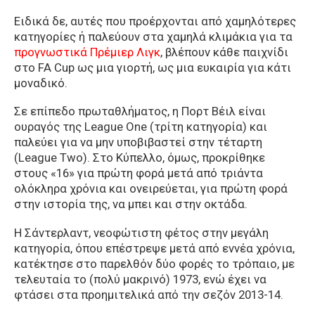
Ειδικά δε, αυτές που προέρχονται από χαμηλότερες
κατηγορίες ή παλεύουν στα χαμηλά κλιμάκια για τα
προγνωστικά Πρέμιερ Λιγκ
, βλέπουν κάθε παιχνίδι
στο FA Cup ως μια γιορτή, ως μια ευκαιρία για κάτι
μοναδικό.
Σε επίπεδο πρωταθλήματος, η Πορτ Βέιλ είναι
ουραγός της League One (τρίτη κατηγορία) και
παλεύει για να μην υποβιβαστεί στην τέταρτη
(League Two). Στο Κύπελλο, όμως, προκρίθηκε
στους «16» για πρώτη φορά μετά από τριάντα
ολόκληρα χρόνια και ονειρεύεται, για πρώτη φορά
στην ιστορία της, να μπει και στην οκτάδα.
Η Σάντερλαντ, νεοφώτιστη φέτος στην μεγάλη
κατηγορία, όπου επέστρεψε μετά από εννέα χρόνια,
κατέκτησε στο παρελθόν δύο φορές το τρόπαιο, με
τελευταία το (πολύ μακρινό) 1973, ενώ έχει να
φτάσει στα προημιτελικά από την σεζόν 2013-14.