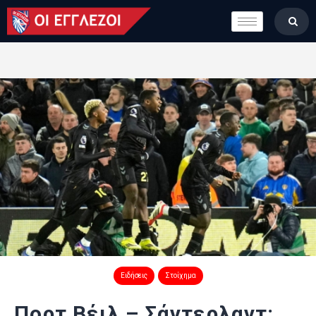
LONDON CALLING
ΚΑΤΗΓΟΡΙΕΣ
ΣΤΗΛΕΣ
ΒΑΘΜΟΛΟΓΙΕΣ
ΟΜΑΔΕΣ
ΠΟΙΟΙ ΕΙΜΑΣΤΕ
Ειδήσεις
Στοίχημα
Πορτ Βέιλ – Σάντερλαντ: