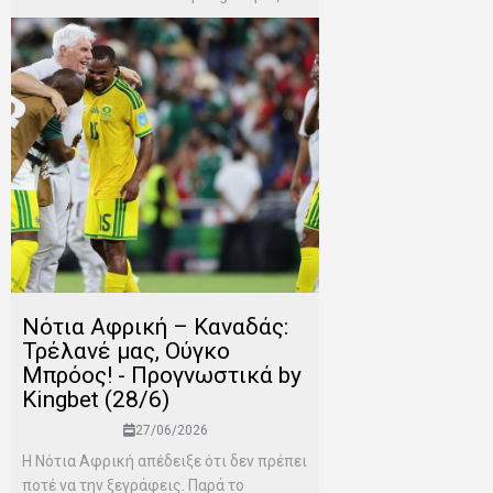
Νότια Αφρική – Καναδάς:
Τρέλανέ μας, Ούγκο
Μπρόος! - Προγνωστικά by
Kingbet (28/6)
27/06/2026
Η Νότια Αφρική απέδειξε ότι δεν πρέπει
ποτέ να την ξεγράφεις. Παρά το