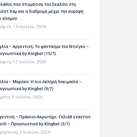
 λάθος που στιγμάτισε τον Σκαλόνι στη
υέστ Χαμ και η διαδρομή μέχρι την κορυφή
υ κόσμου
τάρτη, 15 Ιουλίου, 2026
γλία – Αργεντινή: Το φάντασμα του Ντιέγκο –
ογνωστικά by Kingbet (15/7)
τάρτη, 15 Ιουλίου, 2026
λλία – Μαρόκο: Η πιο σκληρή δοκιμασία –
ογνωστικά by Kingbet (9/7)
μπτη, 9 Ιουλίου, 2026
γεντινή – Πράσινο Ακρωτήρι: Γολιάθ εναντίον
υίδ – Προγνωστικά by Kingbet (3/7)
ρασκευή, 3 Ιουλίου, 2026