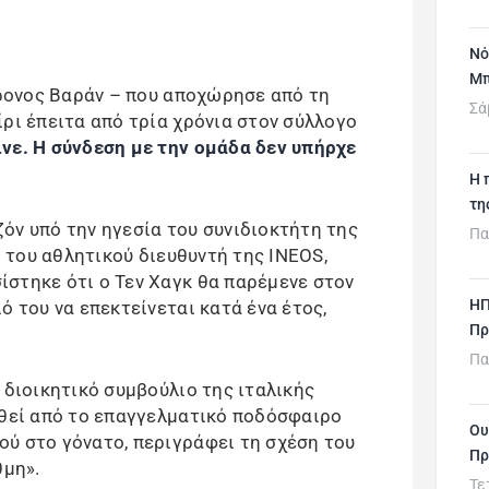
Νό
Μπ
χρονος Βαράν – που αποχώρησε από τη
Σά
ρι έπειτα από τρία χρόνια στον σύλλογο
νε. Η σύνδεση με την ομάδα δεν υπήρχε
H 
τη
όν υπό την ηγεσία του συνιδιοκτήτη της
Πα
ι του αθλητικού διευθυντή της INEOS,
στηκε ότι ο Τεν Χαγκ θα παρέμενε στον
ΗΠ
ό του να επεκτείνεται κατά ένα έτος,
Πρ
Πα
 διοικητικό συμβούλιο της ιταλικής
ρθεί από το επαγγελματικό ποδόσφαιρο
Ου
ύ στο γόνατο, περιγράφει τη σχέση του
Πρ
θμη».
Τε