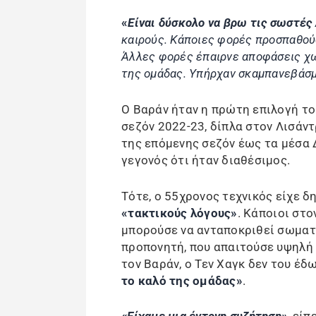
«
Είναι δύσκολο να βρω τις σωστές
καιρούς. Κάποιες φορές προσπαθού
Άλλες φορές έπαιρνε αποφάσεις χω
της ομάδας. Υπήρχαν σκαμπανεβάσμ
Ο Βαράν ήταν η πρώτη επιλογή του
σεζόν 2022-23, δίπλα στον Λισάν
της επόμενης σεζόν έως τα μέσα 
γεγονός ότι ήταν διαθέσιμος.
Τότε, ο 55χρονος τεχνικός είχε δ
«τακτικούς λόγους»
. Κάποιοι στ
μπορούσε να ανταποκριθεί σωματι
προπονητή, που απαιτούσε υψηλή 
τον Βαράν, ο Τεν Χαγκ δεν του έδ
το καλό της ομάδας»
.