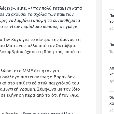
 λέξεις
»
, είπε.
«
Ήταν πολύ τεταμένη κατά
σε να ακούσει τα σχόλια των παικτών.
Πα
ρίς να λαμβάνει υπόψη τα συναισθήματα
χρ
ατα. Ήταν περίπλοκο κάποιες στιγμές
»
.
Σά
 Τεν Χαγκ για το κέντρο της άμυνας τη
Πο
τρο Μαρτίνες, αλλά από τον Οκτώβριο
Δεκεμβρίου έχασε τη θέση του, παρά το
Τε
Απ
ηλώσει στα ΜΜΕ ότι ήταν για
κα
ον σύλλογο πίστευαν πως ο Βαράν δεν
Τρ
κά στο επιθετικό στυλ παιχνιδιού του
αμυντική γραμμή. Σύμφωνα με τον ίδιο
ωσε εξήγηση πέρα από το ότι ήταν
«για
Όλ
Χα
Σά