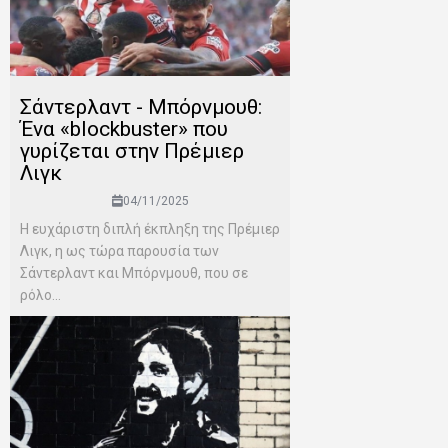
Σάντερλαντ - Μπόρνμουθ:
Ένα «blockbuster» που
γυρίζεται στην Πρέμιερ
Λιγκ
04/11/2025
Η ευχάριστη διπλή έκπληξη της Πρέμιερ
Λιγκ, η ως τώρα παρουσία των
Σάντερλαντ και Μπόρνμουθ, που σε
ρόλο...