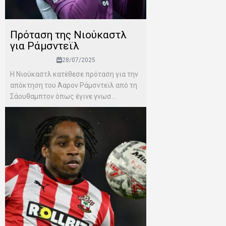
Πρόταση της Νιούκαστλ
για Ράμσντεϊλ
28/07/2025
Η Νιούκαστλ κατέθεσε πρόταση για την
απόκτηση του Άαρον Ράμσντεϊλ από τη
Σάουθαμπτον όπως έγινε γνωσ...