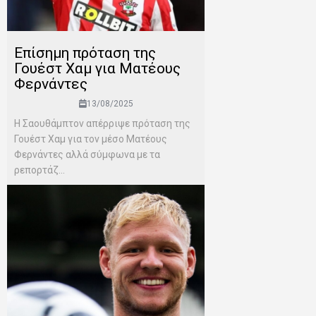
Επίσημη πρόταση της
Γουέστ Χαμ για Ματέους
Φερνάντες
13/08/2025
Η Σαουθάμπτον απέρριψε πρόταση της
Γουέστ Χαμ για τον μέσο Ματέους
Φερνάντες αλλά σύμφωνα με τα
ρεπορτάζ...