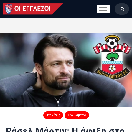
LONDON CALLING
ΚΑΤΗΓΟΡΙΕΣ
ΣΤΗΛΕΣ
ΒΑΘΜΟΛΟΓΙΕΣ
ΟΜΑΔΕΣ
ΠΟΙΟΙ ΕΙΜΑΣΤΕ
Αναλύσεις
Σαουθάμπτον
Ράσελ Μάρτιν: Η άφιξη στο