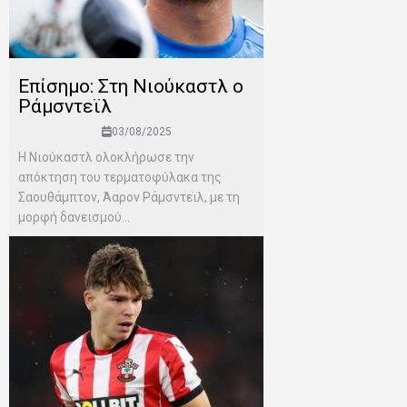
Επίσημο: Στη Νιούκαστλ ο
Ράμσντεϊλ
03/08/2025
Η Νιούκαστλ ολοκλήρωσε την
απόκτηση του τερματοφύλακα της
Σαουθάμπτον, Άαρον Ράμσντεϊλ, με τη
μορφή δανεισμού...