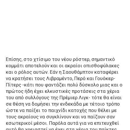
Επίσης, στο χτίσιμο του νέου ρόστερ, σημαντικό
κομμάτι αποτελούν και οι ακραίοι οπισθοφύλακες
και ο ρόλος αυτών. Εάν η Σαουθάμπτον καταφέρει
να κρατήσει τους Λιβραμέντο, Περό και Γουόκερ-
Πίτερς -κάτι που φαντάζει πολύ δύσκολο μιας και ο
πρώτος ήδη έχει ελκυστικές προτάσεις στα χέρια
του από συλλόγους της Πρέμιερ Λιγκ- τότε θα είναι
σε θέση να δομήσει την ενδεκάδα με τέτοιο τρόπο
ώστε να παίξει το παιχνίδι κατοχής που θέλει με
τους ακραίους να συγκλίνουν και να παίζουν σαν
εσωτερικοί μέσοι. Παρόλα αυτά για να επιτευχθεί
αυτό θα χρειαστεί να έχει στα χέρια του παίκτες