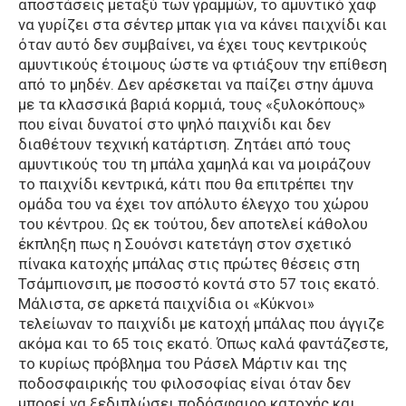
αποστάσεις μεταξύ των γραμμών, το αμυντικό χαφ
να γυρίζει στα σέντερ μπακ για να κάνει παιχνίδι και
όταν αυτό δεν συμβαίνει, να έχει τους κεντρικούς
αμυντικούς έτοιμους ώστε να φτιάξουν την επίθεση
από το μηδέν. Δεν αρέσκεται να παίζει στην άμυνα
με τα κλασσικά βαριά κορμιά, τους «ξυλοκόπους»
που είναι δυνατοί στο ψηλό παιχνίδι και δεν
διαθέτουν τεχνική κατάρτιση. Ζητάει από τους
αμυντικούς του τη μπάλα χαμηλά και να μοιράζουν
το παιχνίδι κεντρικά, κάτι που θα επιτρέπει την
ομάδα του να έχει τον απόλυτο έλεγχο του χώρου
του κέντρου. Ως εκ τούτου, δεν αποτελεί κάθολου
έκπληξη πως η Σουόνσι κατετάγη στον σχετικό
πίνακα κατοχής μπάλας στις πρώτες θέσεις στη
Τσάμπιονσιπ, με ποσοστό κοντά στο 57 τοις εκατό.
Μάλιστα, σε αρκετά παιχνίδια οι «Κύκνοι»
τελείωναν το παιχνίδι με κατοχή μπάλας που άγγιζε
ακόμα και το 65 τοις εκατό. Όπως καλά φαντάζεστε,
το κυρίως πρόβλημα του Ράσελ Μάρτιν και της
ποδοσφαιρικής του φιλοσοφίας είναι όταν δεν
μπορεί να ξεδιπλώσει ποδόσφαιρο κατοχής και