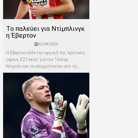
Το παλεύει για Ντίμπλινγκ
η Έβερτον
02/08/2025
Η Έβερτον είδε την αρχική της πρόταση
ύψους £27 εκατ. για τον Τάιλερ
Ντίμπλινγκ να απορρίπτεται από τη...