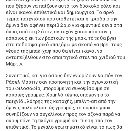
που ξέρουν να παίζουν αυτό τον δύσκολο ρόλο και
είναι ικανοί επιθετικά και δημιουργικά. Το αργό
τέμπο παιχνιδιού που υιοθετεί και η τριάδα στην
άμυνα δεν αφήνει περιθώριο για αμυντικά κενά στα
άκρα, οπότε η Σότον, αν τυχόν χάσει κάποιον ή
κάποιους εκ των βασικών της μπακ, τότε θα βγει
στο ποδοσφαιρικό «παζάρι» με σκοπό να βρει τους
νέους της μπακ-χαφ που θα είναι ικανοί να
ανταπεξέλθουν στο απαιτητικό στυλ παιχνιδιού του
Μάρτιν.
Συνοπτικά, και για όσους δεν γνωρίζουν λοιπόν τον
Ράσελ Μάρτιν σαν προπονητή και την αγωνιστική
του φιλοσοφία, μπορούμε να συνοψίσουμε σε
κάποιες γραμμές. Χαμηλό τέμπο, υπομονή στο
παιχνίδι, λάτρης της κατοχής, μπιλντ-απ από την
άμυνα, πολύ κλειστές γραμμές, τα ακραία μπακ
συνηθίζουν να συγκλίνουν προς τον άξονα παρά να
ακουμπάνε τη πλάγια γραμμή και πίεση από τον
επιθετικό. Το μεγάλο ερωτηματικό είναι το πως θα