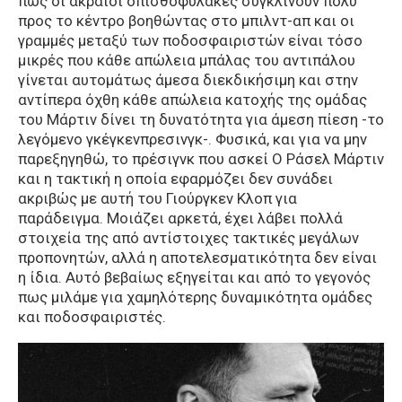
πως οι ακραίοι οπισθοφύλακες συγκλίνουν πολύ
προς το κέντρο βοηθώντας στο μπιλντ-απ και οι
γραμμές μεταξύ των ποδοσφαιριστών είναι τόσο
μικρές που κάθε απώλεια μπάλας του αντιπάλου
γίνεται αυτομάτως άμεσα διεκδικήσιμη και στην
αντίπερα όχθη κάθε απώλεια κατοχής της ομάδας
του Μάρτιν δίνει τη δυνατότητα για άμεση πίεση -το
λεγόμενο γκέγκενπρεσινγκ-. Φυσικά, και για να μην
παρεξηγηθώ, το πρέσιγνκ που ασκεί Ο Ράσελ Μάρτιν
και η τακτική η οποία εφαρμόζει δεν συνάδει
ακριβώς με αυτή του Γιούργκεν Κλοπ για
παράδειγμα. Μοιάζει αρκετά, έχει λάβει πολλά
στοιχεία της από αντίστοιχες τακτικές μεγάλων
προπονητών, αλλά η αποτελεσματικότητα δεν είναι
η ίδια. Αυτό βεβαίως εξηγείται και από το γεγονός
πως μιλάμε για χαμηλότερης δυναμικότητα ομάδες
και ποδοσφαιριστές.