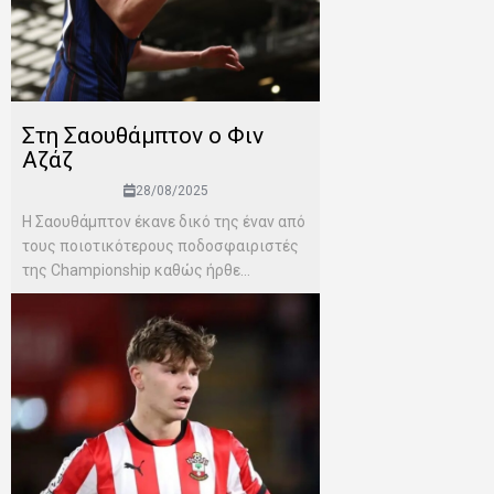
Στη Σαουθάμπτον ο Φιν
Αζάζ
28/08/2025
Η Σαουθάμπτον έκανε δικό της έναν από
τους ποιοτικότερους ποδοσφαιριστές
της Championship καθώς ήρθε...