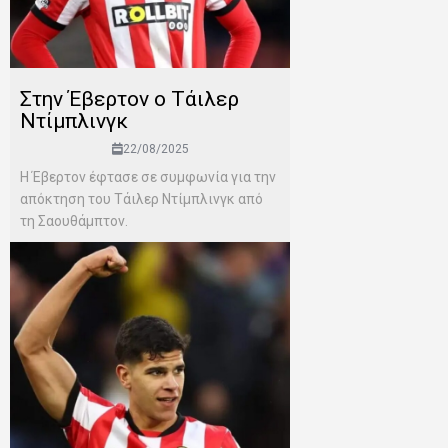
Στην Έβερτον ο Τάιλερ
Ντίμπλινγκ
22/08/2025
Η Έβερτον έφτασε σε συμφωνία για την
απόκτηση του Τάιλερ Ντίμπλινγκ από
τη Σαουθάμπτον.