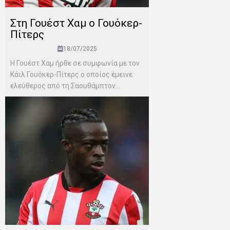
Στη Γουέστ Χαμ ο Γουόκερ-
Πίτερς
18/07/2025
Η Γουέστ Χαμ ήρθε σε συμφωνία με τον
Κάιλ Γουόκερ-Πίτερς ο οποίος έμεινε
ελεύθερος από τη Σαουθάμπτον...