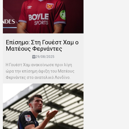
Επίσημο: Στη Γουέστ Χαμ ο
Ματέους Φερνάντες
29/08/2025
Η Γουέστ Χαμ ανακοίνωσε πριν λίγη
ώρα την επίσημη άφιξη του Ματέους
Φερνάντες στο ανατολικό Λονδίνο.