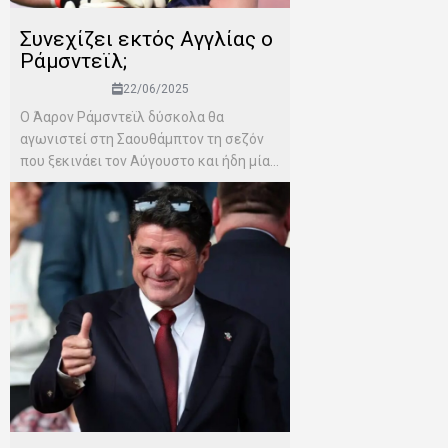
Συνεχίζει εκτός Aγγλίας ο
Ράμσντεϊλ;
22/06/2025
Ο Άαρον Ράμσντεϊλ δύσκολα θα
αγωνιστεί στη Σαουθάμπτον τη σεζόν
που ξεκινάει τον Αύγουστο και ήδη μία...