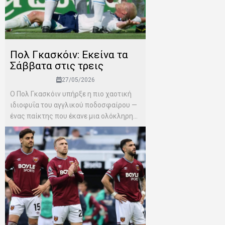
Πολ Γκασκόιν: Εκείνα τα
Σάββατα στις τρεις
27/05/2026
Ο Πολ Γκασκόιν υπήρξε η πιο χαοτική
ιδιοφυΐα του αγγλικού ποδοσφαίρου —
ένας παίκτης που έκανε μια ολόκληρη...