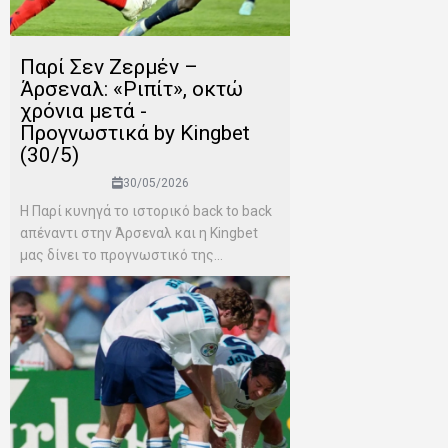
Παρί Σεν Ζερμέν –
Άρσεναλ: «Ριπίτ», οκτώ
χρόνια μετά -
Προγνωστικά by Kingbet
(30/5)
30/05/2026
Η Παρί κυνηγά το ιστορικό back to back
απέναντι στην Άρσεναλ και η Kingbet
μας δίνει το προγνωστικό της...