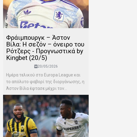
Φράιμπουργκ – Άστον
Βίλα: Η σεζόν – όνειρο του
Ρότζερς - Προγνωστικά by
Kingbet (20/5)
20/05/2026
Ημέρα τελικού στο Europa League και
το απόλυτο φαβορί της διοργάνωσης, η
Άστον Βίλα έφτασε μέχρι τον...