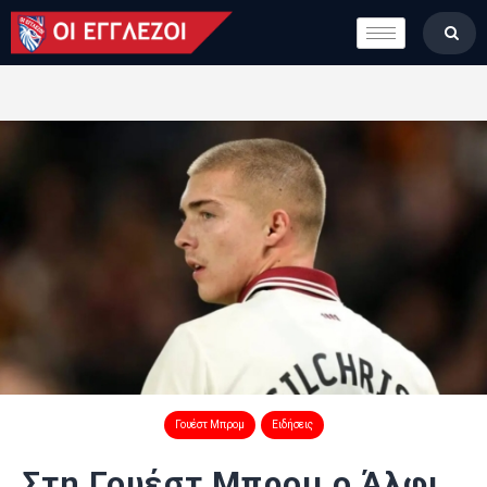
LONDON CALLING
ΚΑΤΗΓΟΡΙΕΣ
ΣΤΗΛΕΣ
ΒΑΘΜΟΛΟΓΙΕΣ
ΟΜΑΔΕΣ
ΠΟΙΟΙ ΕΙΜΑΣΤΕ
Γουέστ Μπρομ
Ειδήσεις
Στη Γουέστ Μπρομ ο Άλφι