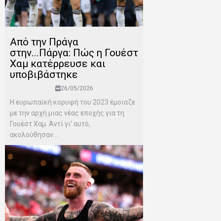
Από την Πράγα
στην...Πάργα: Πώς η Γουέστ
Χαμ κατέρρευσε και
υποβιβάστηκε
26/05/2026
Η ευρωπαϊκή κορυφή του 2023 έμοιαζε
με την αρχή μιας νέας εποχής για τη
Γουέστ Χαμ. Αντί γι’ αυτό,
ακολούθησαν...