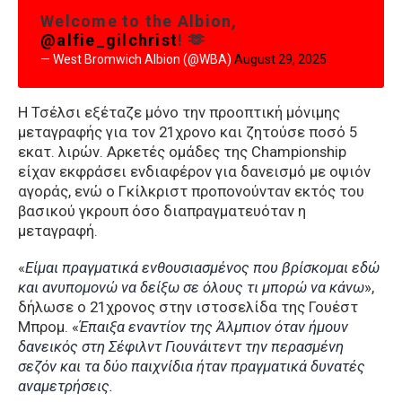
Welcome to the Albion,
@alfie_gilchrist
! 🫶
— West Bromwich Albion (@WBA)
August 29, 2025
Η Τσέλσι εξέταζε μόνο την προοπτική μόνιμης
μεταγραφής για τον 21χρονο και ζητούσε ποσό 5
εκατ. λιρών. Αρκετές ομάδες της Championship
είχαν εκφράσει ενδιαφέρον για δανεισμό με οψιόν
αγοράς, ενώ ο Γκίλκριστ προπονούνταν εκτός του
βασικού γκρουπ όσο διαπραγματευόταν η
μεταγραφή.
«
Είμαι πραγματικά ενθουσιασμένος που βρίσκομαι εδώ
και ανυπομονώ να δείξω σε όλους τι μπορώ να κάνω
»,
δήλωσε ο 21χρονος στην ιστοσελίδα της Γουέστ
Μπρομ. «
Έπαιξα εναντίον της Άλμπιον όταν ήμουν
δανεικός στη Σέφιλντ Γιουνάιτεντ την περασμένη
σεζόν και τα δύο παιχνίδια ήταν πραγματικά δυνατές
αναμετρήσεις.