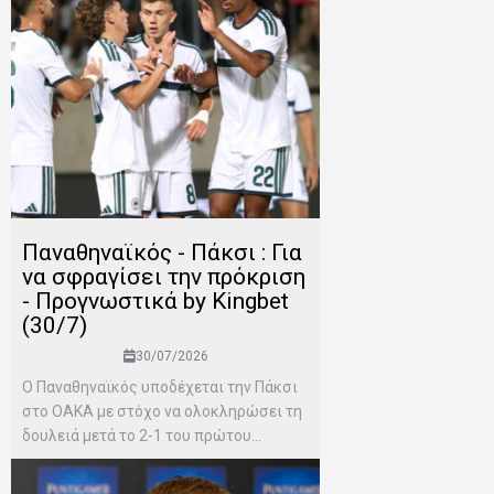
Παναθηναϊκός - Πάκσι : Για
να σφραγίσει την πρόκριση
- Προγνωστικά by Kingbet
(30/7)
30/07/2026
Ο Παναθηναϊκός υποδέχεται την Πάκσι
στο ΟΑΚΑ με στόχο να ολοκληρώσει τη
δουλειά μετά το 2-1 του πρώτου...