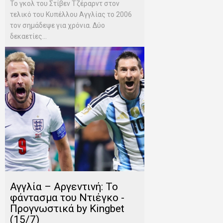
Το γκολ του Στίβεν Τζέραρντ στον
τελικό του Κυπέλλου Αγγλίας το 2006
τον σημάδεψε για χρόνια. Δύο
δεκαετίες...
Αγγλία – Αργεντινή: Το
φάντασμα του Ντιέγκο -
Προγνωστικά by Kingbet
(15/7)