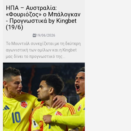
ΗΠΑ – Αυστραλία:
«Φουριόζος» ο Μπάλογκαν
- Προγνωστικά by Kingbet
(19/6)
19/06/2026
Το Μουντιάλ συνεχίζεται με τη δεύτερη
αγωνιστική των ομίλων και η Kingbet
μας δίνει το προγνωστικό της...