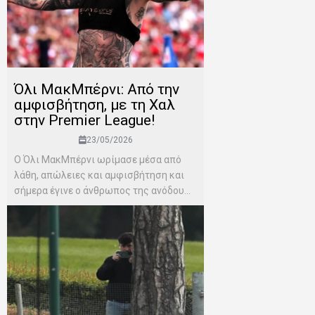
Όλι ΜακΜπέρνι: Aπό την
αμφισβήτηση, με τη Χαλ
στην Premier League!
23/05/2026
Ο Όλι ΜακΜπέρνι ωρίμασε μέσα από
λάθη, απώλειες και αμφισβήτηση και
σήμερα έγινε ο άνθρωπος της ανόδου...