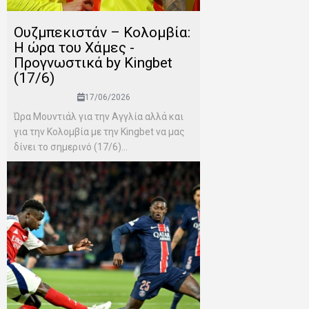
Ουζμπεκιστάν – Κολομβία:
Η ώρα του Χάμες -
Προγνωστικά by Kingbet
(17/6)
17/06/2026
Ώρα Μουντιάλ για την Αγγλία αλλά και
για την Κολομβία με την Kingbet να μας
δίνει το σημερινό (17/6)...