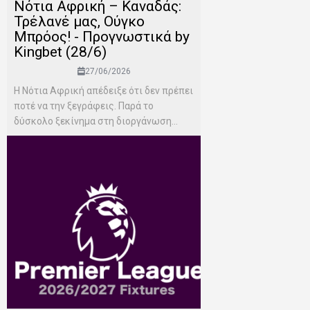
Νότια Αφρική – Καναδάς:
Τρέλανέ μας, Ούγκο
Μπρόος! - Προγνωστικά by
Kingbet (28/6)
27/06/2026
Η Νότια Αφρική απέδειξε ότι δεν πρέπει
ποτέ να την ξεγράφεις. Παρά το
δύσκολο ξεκίνημα στη διοργάνωση...