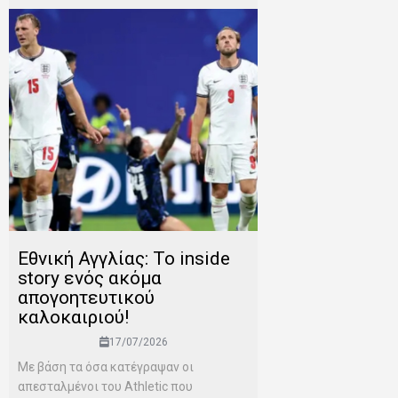
Εθνική Αγγλίας: Το inside
story ενός ακόμα
απογοητευτικού
καλοκαιριού!
17/07/2026
Mε βάση τα όσα κατέγραψαν οι
απεσταλμένοι του Αthletic που