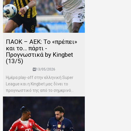
ΠΑΟΚ – ΑΕΚ: Το «πρέπει»
και το… πάρτι -
Προγνωστικά by Kingbet
(13/5)
13/05/2026
Ημέρα play-off στην ελληνική Super
League και η Kingbet μας δίνει το
προγνωστικό της από το σημερινό...