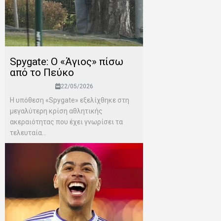
Spygate: Ο «Άγιος» πίσω
από το Πεύκο
22/05/2026
Η υπόθεση «Spygate» εξελίχθηκε στη
μεγαλύτερη κρίση αθλητικής
ακεραιότητας που έχει γνωρίσει τα
τελευταία...