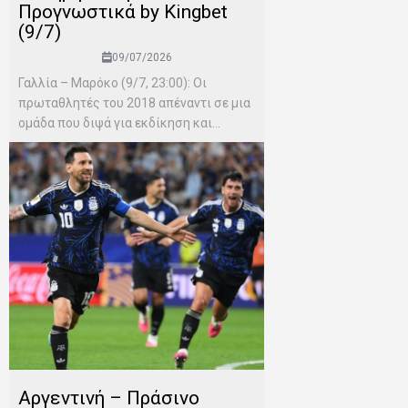
Προγνωστικά by Kingbet
(9/7)
09/07/2026
Γαλλία – Μαρόκο (9/7, 23:00): Οι
πρωταθλητές του 2018 απέναντι σε μια
ομάδα που διψά για εκδίκηση και...
Αργεντινή – Πράσινο