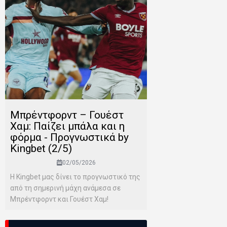
Μπρέντφορντ – Γουέστ
Χαμ: Παίζει μπάλα και η
φόρμα - Προγνωστικά by
Kingbet (2/5)
02/05/2026
Η Kingbet μας δίνει το προγνωστικό της
από τη σημερινή μάχη ανάμεσα σε
Μπρέντφορντ και Γουέστ Χαμ!