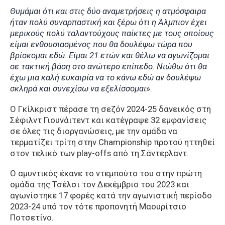
Θυμάμαι ότι και στις δύο αναμετρήσεις η ατμόσφαιρα
ήταν πολύ συναρπαστική και ξέρω ότι η Άλμπιον έχει
μερικούς πολύ ταλαντούχους παίκτες με τους οποίους
είμαι ενθουσιασμένος που θα δουλέψω τώρα που
βρίσκομαι εδώ. Είμαι 21 ετών και θέλω να αγωνίζομαι
σε τακτική βάση στο ανώτερο επίπεδο. Νιώθω ότι θα
έχω μια καλή ευκαιρία να το κάνω εδώ αν δουλέψω
σκληρά και συνεχίσω να εξελίσσομαι
».
Ο Γκίλκριστ πέρασε τη σεζόν 2024-25 δανεικός στη
Σέφιλντ Γιουνάιτεντ και κατέγραψε 32 εμφανίσεις
σε όλες τις διοργανώσεις, με την ομάδα να
τερματίζει τρίτη στην Championship προτού ηττηθεί
στον τελικό των play-offs από τη Σάντερλαντ.
Ο αμυντικός έκανε το ντεμπούτο του στην πρώτη
ομάδα της Τσέλσι τον Δεκέμβριο του 2023 και
αγωνίστηκε 17 φορές κατά την αγωνιστική περίοδο
2023-24 υπό τον τότε προπονητή Μαουρίτσιο
Ποτσετίνο.