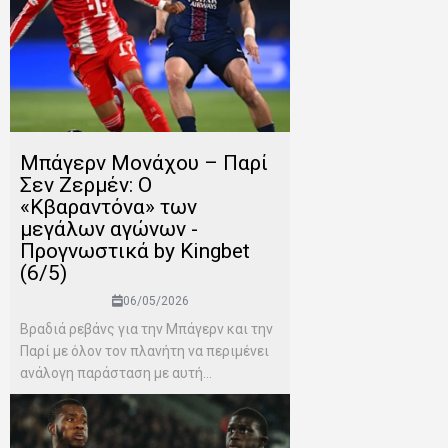
Μπάγερν Μονάχου – Παρί
Σεν Ζερμέν: Ο
«Κβαραντόνα» των
μεγάλων αγώνων -
Προγνωστικά by Kingbet
(6/5)
06/05/2026
Βραδιά ρεβάνς για την Μπάγερν και την
Παρί με όλον τον πλανήτη να περιμένει
ανάλογη παράσταση με αυτή...