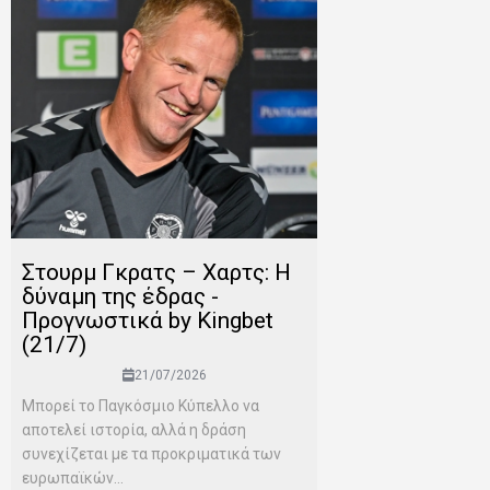
Στουρμ Γκρατς – Χαρτς: Η
δύναμη της έδρας -
Προγνωστικά by Kingbet
(21/7)
21/07/2026
Μπορεί το Παγκόσμιο Κύπελλο να
αποτελεί ιστορία, αλλά η δράση
συνεχίζεται με τα προκριματικά των
ευρωπαϊκών...