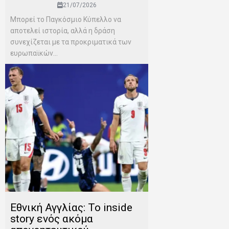
21/07/2026
Μπορεί το Παγκόσμιο Κύπελλο να
αποτελεί ιστορία, αλλά η δράση
συνεχίζεται με τα προκριματικά των
ευρωπαϊκών...
Εθνική Αγγλίας: Το inside
story ενός ακόμα