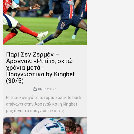
Παρί Σεν Ζερμέν –
Άρσεναλ: «Ριπίτ», οκτώ
χρόνια μετά -
Προγνωστικά by Kingbet
(30/5)
30/05/2026
Η Παρί κυνηγά το ιστορικό back to back
απέναντι στην Άρσεναλ και η Kingbet
μας δίνει το προγνωστικό της...