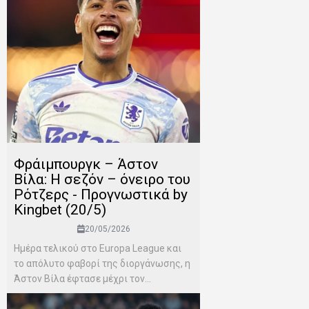
Φράιμπουργκ – Άστον
Βίλα: Η σεζόν – όνειρο του
Ρότζερς - Προγνωστικά by
Kingbet (20/5)
20/05/2026
Ημέρα τελικού στο Europa League και
το απόλυτο φαβορί της διοργάνωσης, η
Άστον Βίλα έφτασε μέχρι τον...