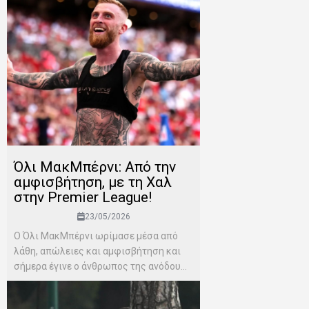
Όλι ΜακΜπέρνι: Aπό την
αμφισβήτηση, με τη Χαλ
στην Premier League!
23/05/2026
Ο Όλι ΜακΜπέρνι ωρίμασε μέσα από
λάθη, απώλειες και αμφισβήτηση και
σήμερα έγινε ο άνθρωπος της ανόδου...