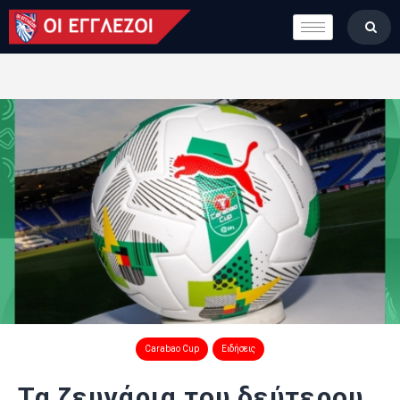
LONDON CALLING
ΚΑΤΗΓΟΡΙΕΣ
ΣΤΗΛΕΣ
ΒΑΘΜΟΛΟΓΙΕΣ
ΟΜΑΔΕΣ
ΠΟΙΟΙ ΕΙΜΑΣΤΕ
Carabao Cup
Ειδήσεις
Τα ζευγάρια του δεύτερου