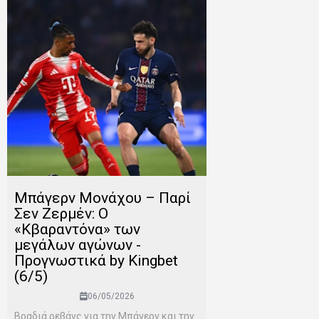
Μπάγερν Μονάχου – Παρί
Σεν Ζερμέν: Ο
«Κβαραντόνα» των
μεγάλων αγώνων -
Προγνωστικά by Kingbet
(6/5)
06/05/2026
Βραδιά ρεβάνς για την Μπάγερν και την