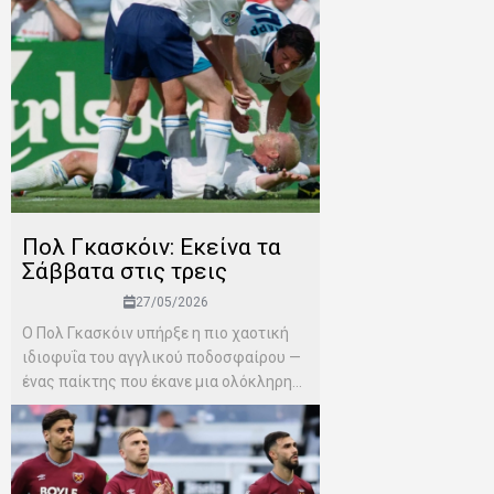
Πολ Γκασκόιν: Εκείνα τα
Σάββατα στις τρεις
27/05/2026
Ο Πολ Γκασκόιν υπήρξε η πιο χαοτική
ιδιοφυΐα του αγγλικού ποδοσφαίρου —
ένας παίκτης που έκανε μια ολόκληρη...