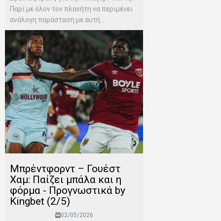
Παρί με όλον τον πλανήτη να περιμένει
ανάλογη παράσταση με αυτή...
Μπρέντφορντ – Γουέστ
Χαμ: Παίζει μπάλα και η
φόρμα - Προγνωστικά by
Kingbet (2/5)
02/05/2026