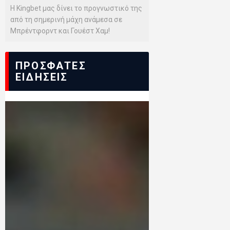
Η Kingbet μας δίνει το προγνωστικό της
από τη σημερινή μάχη ανάμεσα σε
Μπρέντφορντ και Γουέστ Χαμ!
ΠΡΟΣΦΑΤΕΣ
ΕΙΔΗΣΕΙΣ