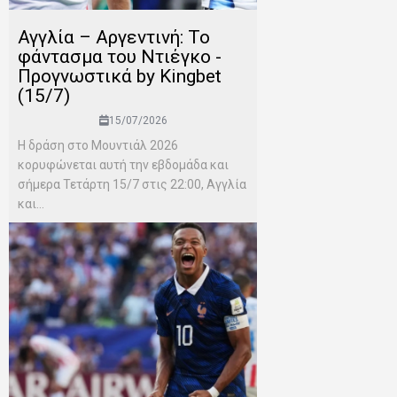
Αγγλία – Αργεντινή: Το
φάντασμα του Ντιέγκο -
Προγνωστικά by Kingbet
(15/7)
15/07/2026
Η δράση στο Μουντιάλ 2026
κορυφώνεται αυτή την εβδομάδα και
σήμερα Τετάρτη 15/7 στις 22:00, Αγγλία
και...