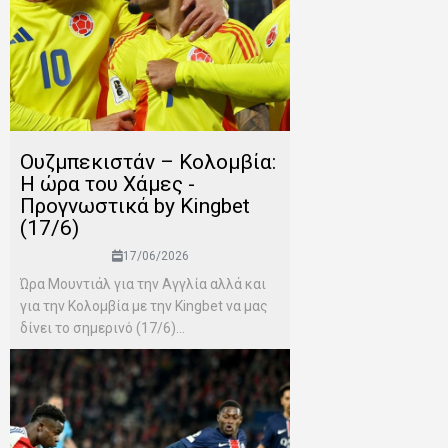
Ουζμπεκιστάν – Κολομβία:
Η ώρα του Χάμες -
Προγνωστικά by Kingbet
(17/6)
17/06/2026
Ώρα Μουντιάλ για την Αγγλία αλλά και
για την Κολομβία με την Kingbet να μας
δίνει το σημερινό (17/6)...