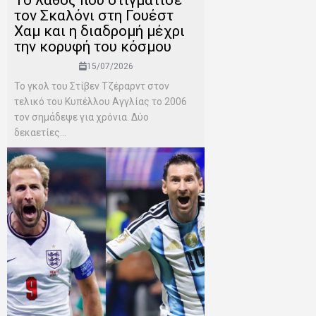
Το λάθος που στιγμάτισε
τον Σκαλόνι στη Γουέστ
Χαμ και η διαδρομή μέχρι
την κορυφή του κόσμου
15/07/2026
Το γκολ του Στίβεν Τζέραρντ στον
τελικό του Κυπέλλου Αγγλίας το 2006
τον σημάδεψε για χρόνια. Δύο
δεκαετίες...