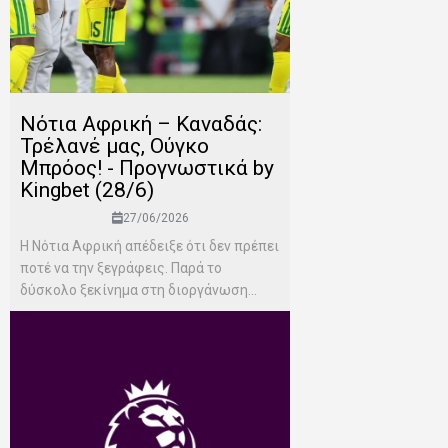
Νότια Αφρική – Καναδάς:
Τρέλανέ μας, Ούγκο
Μπρόος! - Προγνωστικά by
Kingbet (28/6)
27/06/2026
Η Νότια Αφρική απέδειξε ότι δεν πρέπει
ποτέ να την ξεγράφεις. Παρά το
δύσκολο ξεκίνημα στη διοργάνωση...