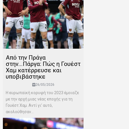
Από την Πράγα
στην...Πάργα: Πώς η Γουέστ
Χαμ κατέρρευσε και
υποβιβάστηκε
26/05/2026
Η ευρωπαϊκή κορυφή του 2023 έμοιαζε
με την αρχή μιας νέας εποχής για τη
Γουέστ Χαμ. Αντί γι’ αυτό,
ακολούθησαν...