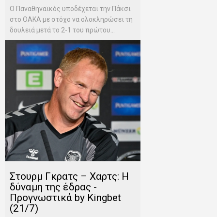
Ο Παναθηναϊκός υποδέχεται την Πάκσι
στο ΟΑΚΑ με στόχο να ολοκληρώσει τη
δουλειά μετά το 2-1 του πρώτου...
Στουρμ Γκρατς – Χαρτς: Η
δύναμη της έδρας -
Προγνωστικά by Kingbet
(21/7)