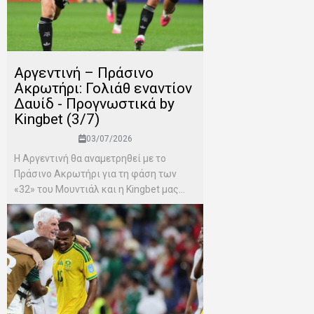
Αργεντινή – Πράσινο
Ακρωτήρι: Γολιάθ εναντίον
Δαυίδ - Προγνωστικά by
Kingbet (3/7)
03/07/2026
Η Αργεντινή θα αναμετρηθεί με το
Πράσινο Ακρωτήρι για τη φάση των
«32» του Μουντιάλ και η Kingbet μας...