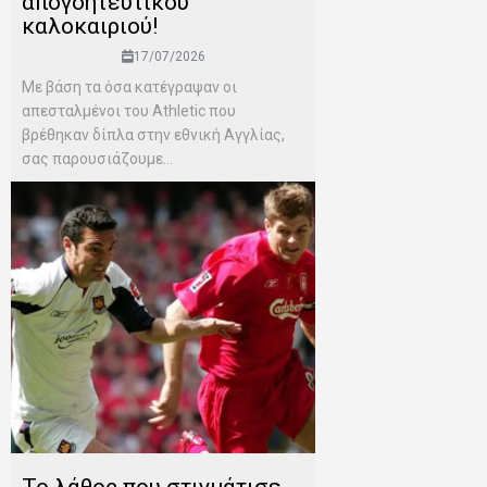
απογοητευτικού
καλοκαιριού!
17/07/2026
Mε βάση τα όσα κατέγραψαν οι
απεσταλμένοι του Αthletic που
βρέθηκαν δίπλα στην εθνική Αγγλίας,
σας παρουσιάζουμε...