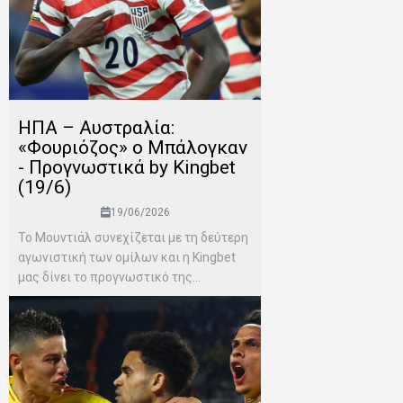
ΗΠΑ – Αυστραλία:
«Φουριόζος» ο Μπάλογκαν
- Προγνωστικά by Kingbet
(19/6)
19/06/2026
Το Μουντιάλ συνεχίζεται με τη δεύτερη
αγωνιστική των ομίλων και η Kingbet
μας δίνει το προγνωστικό της...