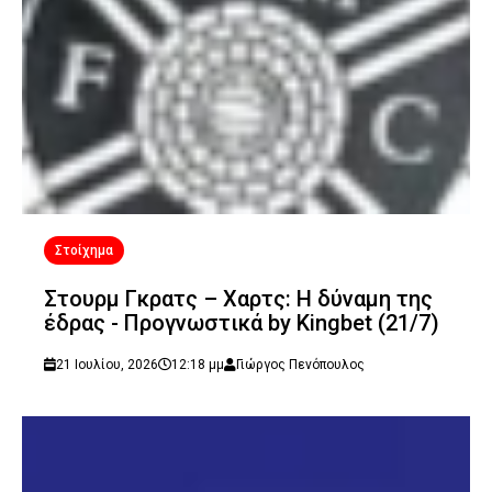
Στοίχημα
Στουρμ Γκρατς – Χαρτς: Η δύναμη της
έδρας - Προγνωστικά by Kingbet (21/7)
21 Ιουλίου, 2026
12:18 μμ
Γιώργος Πενόπουλος