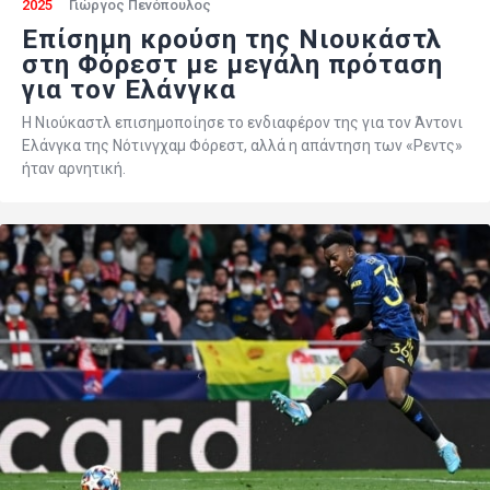
2025
Γιώργος Πενόπουλος
Eπίσημη κρούση της Νιουκάστλ
στη Φόρεστ με μεγάλη πρόταση
για τον Ελάνγκα
Η Νιούκαστλ επισημοποίησε το ενδιαφέρον της για τον Άντονι
Ελάνγκα της Νότινγχαμ Φόρεστ, αλλά η απάντηση των «Ρεντς»
ήταν αρνητική.