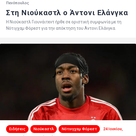
Πενόπουλος
Στη Νιούκαστλ ο Άντονι Ελάνγκα
Η Νιούκαστλ Γιουνάιτεντ ήρθε σε οριστική συμφωνία με τη
Νότιγχαμ Φόρεστ για την απόκτηση του Άντονι Ελάνγκα.
Ειδήσεις
Νιούκαστλ
Νότινγχαμ Φόρεστ
24 Ιουνίου,