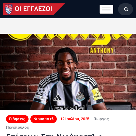
LONDON CALLING
ΚΑΤΗΓΟΡΙΕΣ
ΣΤΗΛΕΣ
ΒΑΘΜΟΛΟΓΙΕΣ
ΟΜΑΔΕΣ
ΠΟΙΟΙ ΕΙΜΑΣΤΕ
Ειδήσεις
Νιούκαστλ
12 Ιουλίου, 2025
Γιώργος
Πενόπουλος