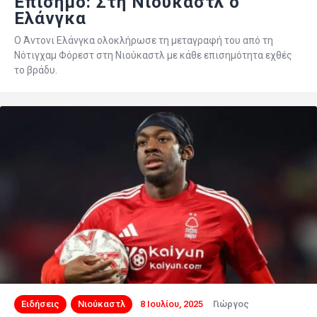
Επίσημο: Στη Νιούκαστλ ο
Ελάνγκα
Ο Άντονι Ελάνγκα ολοκλήρωσε τη μεταγραφή του από τη
Νότιγχαμ Φόρεστ στη Νιούκαστλ με κάθε επισημότητα εχθές
το βράδυ.
Ειδήσεις
Νιούκαστλ
8 Ιουλίου, 2025
Γιώργος