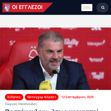
LONDON CALLING
ΚΑΤΗΓΟΡΙΕΣ
ΣΤΗΛΕΣ
ΒΑΘΜΟΛΟΓΙΕΣ
ΟΜΑΔΕΣ
ΠΟΙΟΙ ΕΙΜΑΣΤΕ
Ειδήσεις
Νότινγχαμ Φόρεστ
12 Σεπτεμβρίου, 2025
Γιώργος Πενόπουλος