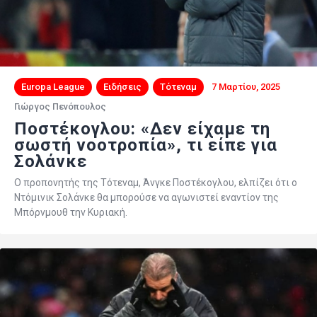
Europa League
Ειδήσεις
Τότεναμ
7 Μαρτίου, 2025
Γιώργος Πενόπουλος
Ποστέκογλου: «Δεν είχαμε τη
σωστή νοοτροπία», τι είπε για
Σολάνκε
Ο προπονητής της Τότεναμ, Άνγκε Ποστέκογλου, ελπίζει ότι ο
Ντόμινικ Σολάνκε θα μπορούσε να αγωνιστεί εναντίον της
Μπόρνμουθ την Κυριακή.