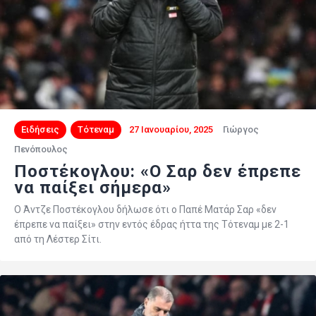
Ειδήσεις
Τότεναμ
27 Ιανουαρίου, 2025
Γιώργος
Πενόπουλος
Ποστέκογλου: «Ο Σαρ δεν έπρεπε
να παίξει σήμερα»
Ο Άντζε Ποστέκογλου δήλωσε ότι ο Παπέ Ματάρ Σαρ «δεν
έπρεπε να παίξει» στην εντός έδρας ήττα της Τότεναμ με 2-1
από τη Λέστερ Σίτι.