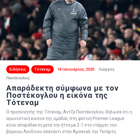
Ειδήσεις
Τότεναμ
16 Ιανουαρίου, 2025
Γιώργος
Πενόπουλος
Aπαράδεκτη σύμφωνα με τον
Ποστέκογλου η εικόνα της
Τότεναμ
Ο προπονητής της Τότεναμ, Άντζε Ποστέκογλου, δήλωσε ότι η
αγωνιστική εικόνα της ομάδας στη φετινή Premier League
είναι απαράδεκτη μετά την ήττα με 2-1 στο ντέρμπι του
βόρειου Λονδίνου απέναντι στην Άρσεναλ την Τετάρτη.