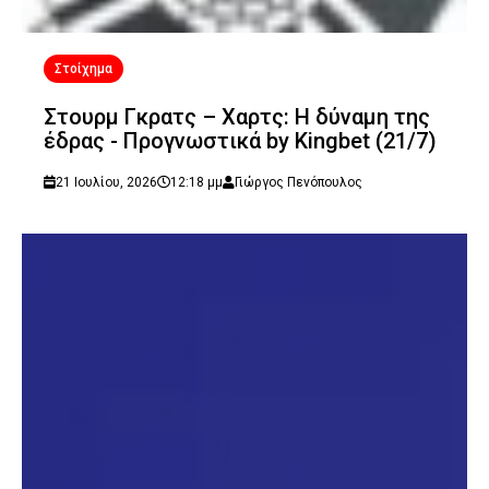
Στοίχημα
Στουρμ Γκρατς – Χαρτς: Η δύναμη της
έδρας - Προγνωστικά by Kingbet (21/7)
21 Ιουλίου, 2026
12:18 μμ
Γιώργος Πενόπουλος