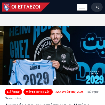
LONDON CALLING
ΚΑΤΗΓΟΡΙΕΣ
ΣΤΗΛΕΣ
ΒΑΘΜΟΛΟΓΙΕΣ
ΟΜΑΔΕΣ
ΠΟΙΟΙ ΕΙΜΑΣΤΕ
Ειδήσεις
Μάντσεστερ Σίτι
22 Αυγούστου, 2025
Γιώργος
Πενόπουλος