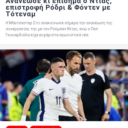
Ανανέωσε κι επίσημα ο Ντίας,
επιστροφή Ρόδρι & Φόντεν με
Τότεναμ
Η Μάντσεστερ Σίτι ανακοίνωσε σήμερα την ανανέωση της
συνεργασίας της με τον Ρούμπεν Ντίας, ενώ ο Πεπ
Γκουαρδιόλα είχε ευχάριστα αγωνιστικά νέα.