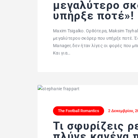
μεγαλύτερο σκ
υπήρξε ποτέ»!
Maxim Tsigalko. Ορθότερα, Maksim Tsyhal
μεγαλύτερου σκόρερ που υπήρξε ποτέ. Έ
Manager, δεν ήταν λίγες οι φορές που μ
Και για…
The Football Romantics
2 Δεκεμβρίου, 2
Τι σφυρίζεις ρε
πλύνε κανένα 