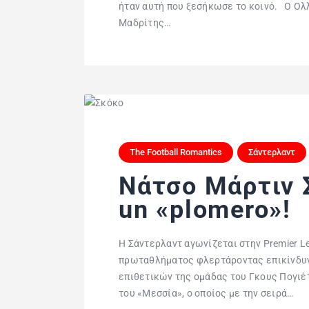
ήταν αυτή που ξεσήκωσε το κοινό. O Ολ
Μαδρίτης…
The Football Romantics
Σάντερλαντ
Νάτσο Μάρτιν Σκ
un «plomero»!
Η Σάντερλαντ αγωνίζεται στην Premier L
πρωταθλήματος φλερτάροντας επικίνδυν
επιθετικών της ομάδας του Γκους Πογιέ
του «Μεσσία», ο οποίος με την σειρά…