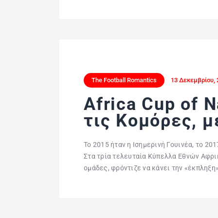
The Football Romantics
13 Δεκεμβρίου, 
Africa Cup of 
τις Κομόρες, μ
To 2015 ήταν η Ισημερινή Γουινέα, το 2
Στα τρία τελευταία Κύπελλα Εθνών Αφρικ
ομάδες, φρόντιζε να κάνει την «έκπληξη»