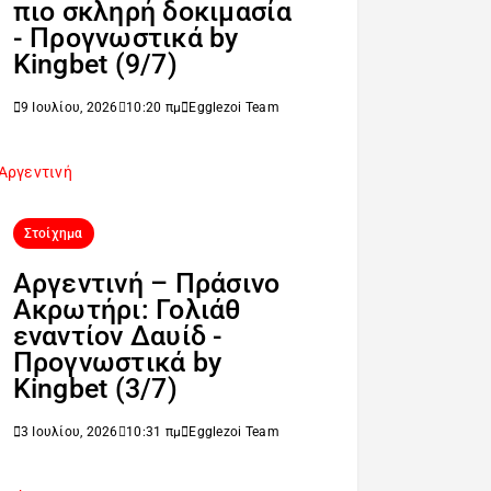
πιο σκληρή δοκιμασία
- Προγνωστικά by
Kingbet (9/7)
9 Ιουλίου, 2026
10:20 πμ
Egglezoi Team
Στοίχημα
Αργεντινή – Πράσινο
Ακρωτήρι: Γολιάθ
εναντίον Δαυίδ -
Προγνωστικά by
Kingbet (3/7)
3 Ιουλίου, 2026
10:31 πμ
Egglezoi Team