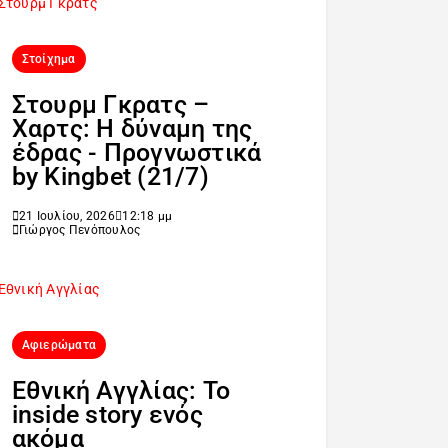
Στοίχημα
Στουρμ Γκρατς –
Χαρτς: Η δύναμη της
έδρας - Προγνωστικά
by Kingbet (21/7)
21 Ιουλίου, 2026
12:18 μμ
Γιώργος Πενόπουλος
Αφιερώματα
Εθνική Αγγλίας: Το
inside story ενός
ακόμα