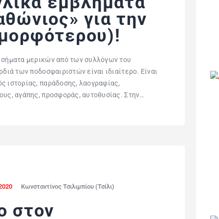
γγλικά εμβλήματα
αθώνιος» για την
ομορφότερου)!
α σήματα μερικών από των συλλόγων του
διά των ποδοσφαιριστών είναι ιδιαίτερο. Είναι
ς ιστορίας, παράδοσης, λαογραφίας,
ους, αγάπης, προσφοράς, αυτοθυσίας. Στην…
2020
Κωνσταντίνος Τσιλιμπίου (Τσίλι)
ο στον