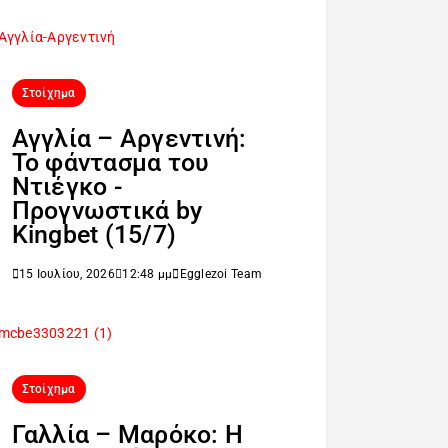
Στοίχημα
Αγγλία – Αργεντινή:
Το φάντασμα του
Ντιέγκο -
Προγνωστικά by
Kingbet (15/7)
15 Ιουλίου, 2026
12:48 μμ
Egglezoi Team
Στοίχημα
Γαλλία – Μαρόκο: Η