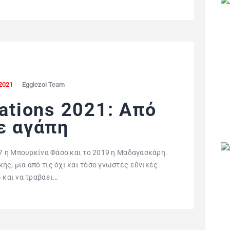
2021
Egglezoi Team
Nations 2021: Από
ε αγάπη
017 η Μπουρκίνα Φάσο και το 2019 η Μαδαγασκάρη.
ής, μια από τις όχι και τόσο γνωστές εθνικές
 και να τραβάει…