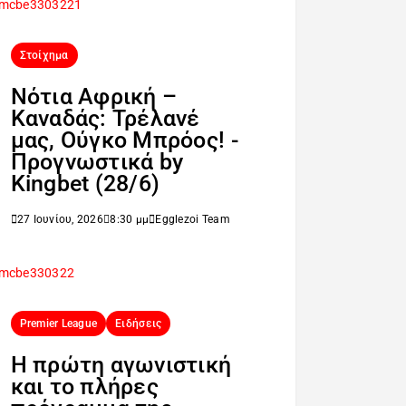
Στοίχημα
Νότια Αφρική –
Καναδάς: Τρέλανέ
μας, Ούγκο Μπρόος! -
Προγνωστικά by
Kingbet (28/6)
27 Ιουνίου, 2026
8:30 μμ
Egglezoi Team
Premier League
Ειδήσεις
H πρώτη αγωνιστική
και το πλήρες