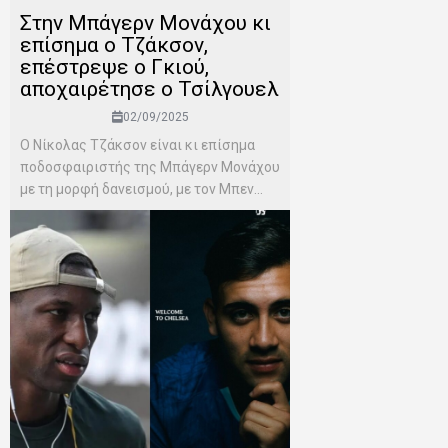
Στην Μπάγερν Μονάχου κι
επίσημα ο Τζάκσον,
επέστρεψε ο Γκιού,
αποχαιρέτησε ο Τσίλγουελ
02/09/2025
Ο Νίκολας Τζάκσον είναι κι επίσημα
ποδοσφαιριστής της Μπάγερν Μονάχου
με τη μορφή δανεισμού, με τον Μπεν...