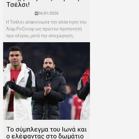
Τσέλσι!
06/01/2026
Η Τσέλσι ανακοίνωσε την απόκτηση του
Λίαμ Ροζίνιορ ως πρώτου προπονητή
προ ολίγου, μετά την αποχώρηση...
Το σύμπλεγμα του Ιωνά και
ο ελέφαντας στο δωμάτιο