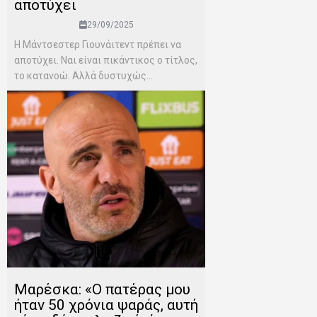
αποτύχει
29/09/2025
Η Μάντσεστερ Γιουνάιτεντ πρέπει να
αποτύχει. Ναι είναι πικάντικος ο τίτλος,
το κατανοώ. Αλλά δυστυχώς...
Μαρέσκα: «Ο πατέρας μου
ήταν 50 χρόνια ψαράς, αυτή