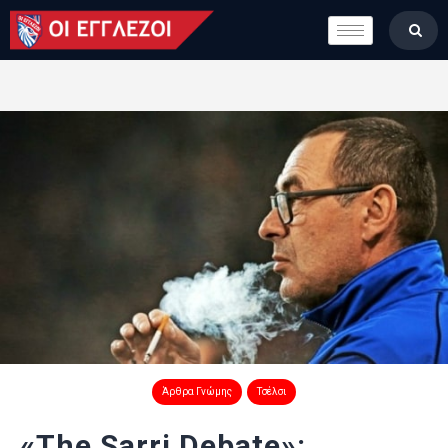
LONDON CALLING
ΚΑΤΗΓΟΡΙΕΣ
ΣΤΗΛΕΣ
ΒΑΘΜΟΛΟΓΙΕΣ
ΟΜΑΔΕΣ
ΠΟΙΟΙ ΕΙΜΑΣΤΕ
Άρθρα Γνώμης
Τσέλσι
«The Sarri Debate»: