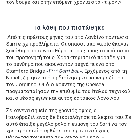
τον δούμε και στην επόμενη χρόνια στο «τιμόνι».
Τα λάθη που πιστώθηκε
Από τις πρώτους μήνες του στο Λονδίνο πάντως ο
Sarri είχε προβλήματα. Οι οπαδοί από νωρίς έκαναν
ξεκάθαρα τα συναισθήματά τους προς το πρόσωπο
του προπονητή τους. Χαρακτηριστικό παράδειγμα
το σύνθημα που ακούγονταν συχνά πυκνά στο
Stamford Bridge
«F*** Sarri-ball»
. Ερχόμενος από τη
Napoli, ζήτησε από τη διοίκηση να πάρει μαζί του
τον Jorginho. Οι διοικούντες της Chelsea
πραγματοποίησαν την επιθυμία του Ιταλού τεχνικού
και ο μέσος έγινε και αυτός κάτοικος Λονδίνου.
Σε κανένα σημείο της χρονιάς όμως, ο
Ιταλοβραζιλιάνος δε δικαιολόγησε τα λεφτά του. Σε
αυτό έπαιξε μεγάλο ρόλο η εμμονή του Sarri να τον
χρησιμοποιεί στη θέση του αμυντικού χάφ,
βάζοντας τον Kante σαν κεντρικό μέσο. Η