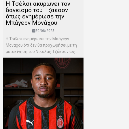
Η Τσέλσι ακυρώνει τον
δανεισμό του Τζάκσον
όπως ενημέρωσε την
Μπάγερν Μονάχου
30/08/2025
Η Τσέλσι ενημέρωσε την Μπάγερν
Μονάχου ότι δεν θα προχωρήσει με τη
μετακίνηση του Νικολάς Τζάκσον ως...