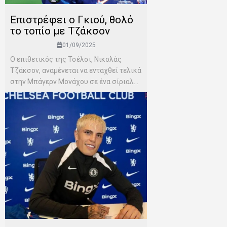
Επιστρέφει ο Γκιού, θολό
το τοπίο με Τζάκσον
01/09/2025
Ο επιθετικός της Τσέλσι, Νικολάς
Τζάκσον, αναμένεται να ενταχθεί τελικά
στην Μπάγερν Μονάχου σε ένα σίριαλ...