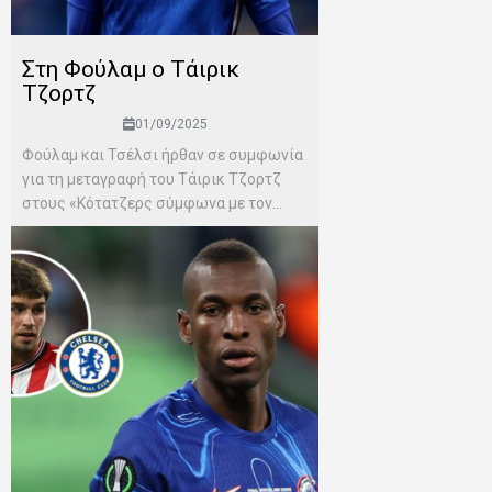
Στη Φούλαμ ο Τάιρικ
Τζορτζ
01/09/2025
Φούλαμ και Τσέλσι ήρθαν σε συμφωνία
για τη μεταγραφή του Τάιρικ Τζορτζ
στους «Κότατζερς σύμφωνα με τον...