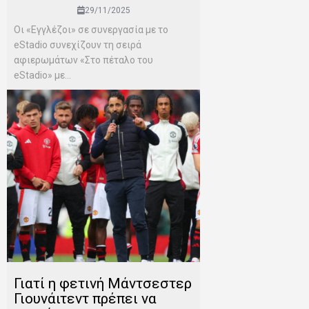
29/11/2025
Οι «Εγγλέζοι» σε συνεργασία με το
eStadio συνεχίζουν τη σειρά
αφιερωμάτων «Στο πέταλο του
eStadio» με...
Γιατί η φετινή Μάντσεστερ
Γιουνάιτεντ πρέπει να