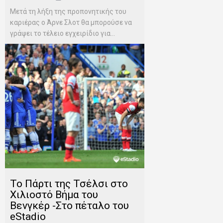
Μετά τη λήξη της προπονητικής του
καριέρας ο Άρνε Σλοτ θα μπορούσε να
γράψει το τέλειο εγχειρίδιο για...
To Πάρτι της Τσέλσι στο
Χιλιοστό Βήμα του
Βενγκέρ -Στο πέταλο του
eStadio