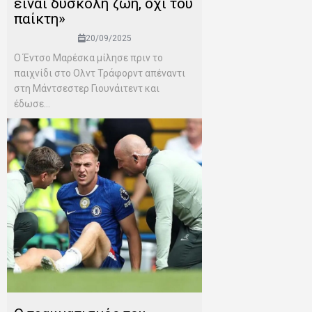
είναι δύσκολη ζωή, όχι του
παίκτη»
20/09/2025
Ο Έντσο Μαρέσκα μίλησε πριν το
παιχνίδι στο Ολντ Τράφορντ απέναντι
στη Μάντσεστερ Γιουνάιτεντ και
έδωσε...