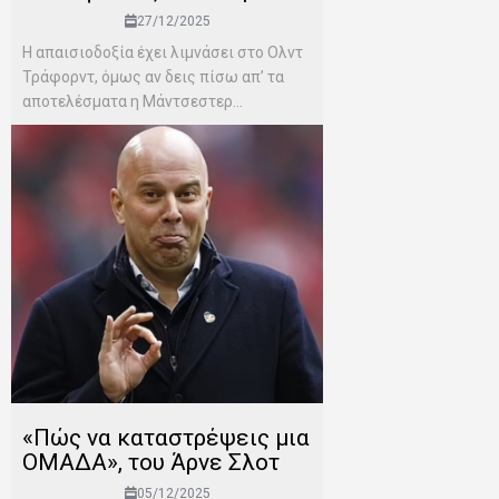
27/12/2025
Η απαισιοδοξία έχει λιμνάσει στο Ολντ
Τράφορντ, όμως αν δεις πίσω απ’ τα
αποτελέσματα η Μάντσεστερ...
«Πώς να καταστρέψεις μια
ΟΜΑΔΑ», του Άρνε Σλοτ
05/12/2025