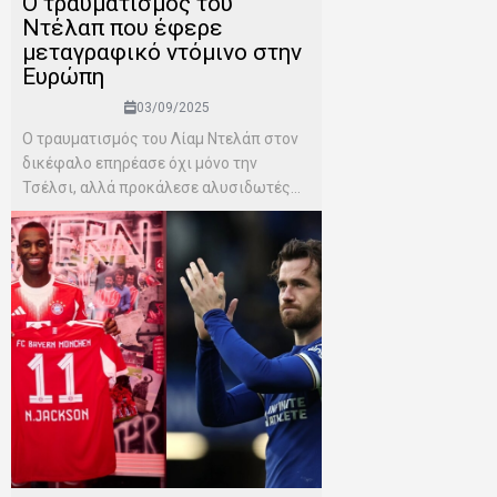
Ο τραυματισμός του
Ντέλαπ που έφερε
μεταγραφικό ντόμινο στην
Ευρώπη
03/09/2025
Ο τραυματισμός του Λίαμ Ντελάπ στον
δικέφαλο επηρέασε όχι μόνο την
Τσέλσι, αλλά προκάλεσε αλυσιδωτές...