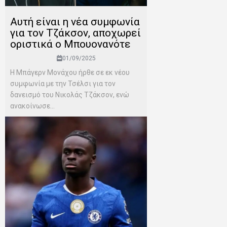
Αυτή είναι η νέα συμφωνία
για τον Τζάκσον, αποχωρεί
οριστικά ο Μπουονανότε
01/09/2025
Η Μπάγερν Μονάχου ήρθε σε εκ νέου
συμφωνία με την Τσέλσι για τον
δανεισμό του Νικολάς Τζάκσον, ενώ
ανακοίνωσε...