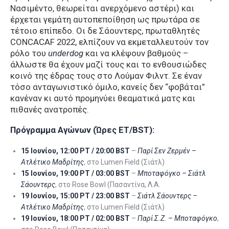
Νασιμέντο, θεωρείται ανερχόμενο αστέρι) και
έρχεται γεμάτη αυτοπεποίθηση ως πρωτάρα σε
τέτοιο επίπεδο. Οι δε Σάουντερς, πρωταθλητές
CONCACAF 2022, ελπίζουν να εκμεταλλευτούν τον
ρόλο του
underdog
και να κλέψουν βαθμούς –
άλλωστε θα έχουν μαζί τους και το ενθουσιώδες
κοινό της έδρας τους στο Λούμαν Φιλντ. Σε έναν
τόσο ανταγωνιστικό όμιλο, κανείς δεν “φοβάται”
κανέναν κι αυτό προμηνύει θεαματικά ματς και
πιθανές ανατροπές.
Πρόγραμμα Αγώνων (Ώρες ET/BST):
15 Ιουνίου, 12:00 PT / 20:00 BST
–
Παρί Σεν Ζερμέν –
Ατλέτικο Μαδρίτης
, στο Lumen Field (Σιάτλ)
15 Ιουνίου, 19:00 PT / 03:00 BST
–
Μποταφόγκο – Σιάτλ
Σάουντερς
, στο Rose Bowl (Πασαντίνα, Λ.Α.
19 Ιουνίου, 15:00 PT / 23:00 BST
–
Σιάτλ Σάουντερς –
Ατλέτικο Μαδρίτης
, στο Lumen Field (Σιάτλ)
19 Ιουνίου, 18:00 PT / 02:00 BST
–
Παρί Σ.Ζ. – Μποταφόγκο
,