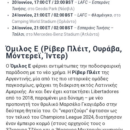
20 Ιουνίου, 17:00 CT / 23:00 BST
–
LAFC – Εσπεράνς
Τυνήσις
, στο Geodis Park (Νάσβιλ)
24 Ιουνίου, 21:00 ET / 02:00 BST
–
LAFC – Φλαμένγκο
, στο
Camping World Stadium (Ορλάντο)
24 Ιουνίου, 21:00 ET / 02:00 BST
–
Εσπεράνς Τυνήσις –
Τσέλσι
, στο Mercedes‑Benz Stadium (Ατλάντα)
Όμιλος Ε (Ρίβερ Πλέιτ, Ουράβα,
Μόντερεϊ, Ίντερ)
Ο
Όμιλος Ε
φέρνει αντιμέτωπες την ποδοσφαιρική
παράδοση με το νέο χρήμα. Η
Ρίβερ Πλέιτ
της
Αργεντινής, μία από τις πιο ιστορικές ομάδες
παγκοσμίως, ψάχνει τη διάκριση εκτός Λατινικής
Αμερικής. Αν και δεν έχει κατακτήσει Libertadores
από το 2018, παραμένει μια δύναμη – με νέο
προπονητή τον θρυλικό Μαρσέλο Γκαγιάρδο στην
δεύτερη θητεία του. Οι “νερατζούρι” έφτασαν ως
τον τελικό του Champions League 2024, διατήρησαν
έναν έμπειρο κορμό (στους αρχηγούς τους ο
37χρονος Τζέκο και ο 36χρονος Μχιταριάν κυνηγούν