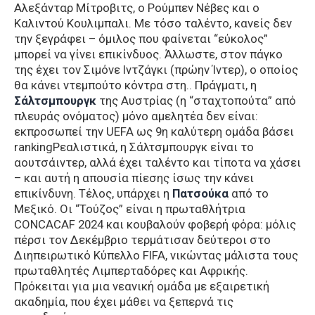
Αλεξάνταρ Μίτροβιτς, ο Ρούμπεν Νέβες και ο
Καλιντού Κουλιμπαλι. Με τόσο ταλέντο, κανείς δεν
την ξεγράφει – όμιλος που φαίνεται “εύκολος”
μπορεί να γίνει επικίνδυος. Άλλωστε, στον πάγκο
της έχει τον Σιμόνε Ιντζάγκι (πρώην Ίντερ), ο οποίος
θα κάνει ντεμπούτο κόντρα στη.. Πράγματι, η
Σάλτσμπουργκ
της Αυστρίας (η “σταχτοπούτα” από
πλευράς ονόματος) μόνο αμελητέα δεν είναι:
εκπροσωπεί την UEFA ως 9η καλύτερη ομάδα βάσει
rankingΡεαλιστικά, η Σάλτσμπουργκ είναι το
αουτσάιντερ, αλλά έχει ταλέντο και τίποτα να χάσει
– και αυτή η απουσία πίεσης ίσως την κάνει
επικίνδυνη. Τέλος, υπάρχει η
Πατσούκα
από το
Μεξικό. Οι “Τούζος” είναι η πρωταθλήτρια
CONCACAF 2024 και κουβαλούν φοβερή φόρα: μόλις
πέρσι τον Δεκέμβριο τερμάτισαν δεύτεροι στο
Διηπειρωτικό Κύπελλο FIFA, νικώντας μάλιστα τους
πρωταθλητές Λιμπερταδόρες και Αφρικής.
Πρόκειται για μια νεανική ομάδα με εξαιρετική
ακαδημία, που έχει μάθει να ξεπερνά τις