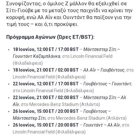
Συνοψίζοντας, ο όμιλος Ζ μάλλον θα εξελιχθεί σε
Σίτι-Γιούβε με το μεταξύ τους παιχνίδι να κρίνει την
κορυφή, ενώ Αλ Αΐν και Ουιντάντ θα παίξουν για την
τιμή τους – και ό,τι προκύψει.
Πρόγραμμα Αγώνων (Ώρες ET/BST):
18 Ιουνίου, 12:00 ET / 17:00 BST
–
Μάντσεστερ Σίτι –
Γουιντάντ Καζαμπλάνκα
, στο Lincoln Financial Field
(Φιλαδελφεια)
18 Ιουνίου, 21:00 ET / 02:00 BST
–
Αλ Αΐν – Γιουβέντους
, στο
Lincoln Financial Field (Φιλαδέλφεια)
22 Ιουνίου, 12:00 ET / 17:00 BST
–
Γιουβέντους – Γουιντάντ
,
στο Lincoln Financial Field (Φιλαδέλφεια)
22 Ιουνίου, 21:00 ET / 02:00 BST
–
Μάντσεστερ Σίτι – Αλ
Αΐν
, στο Mercedes‑Benz Stadium (Ατλάντα)
26 Ιουνίου, 15:00 ET / 20:00 BST
–
Γιουβέντους –
Μάντσεστερ Σίτι
, στο Mercedes‑Benz Stadium (Ατλάντα)
26 Ιουνίου, 15:00 ET / 20:00 BST
–
Γουιντάντ – Αλ Αΐν
, στο
Lincoln Financial Field (Φιλαδέλφεια)