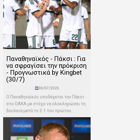
Παναθηναϊκός - Πάκσι : Για
να σφραγίσει την πρόκριση
- Προγνωστικά by Kingbet
(30/7)
30/07/2026
Ο Παναθηναϊκός υποδέχεται την Πάκσι
στο ΟΑΚΑ με στόχο να ολοκληρώσει τη
δουλειά μετά το 2-1 του πρώτου...