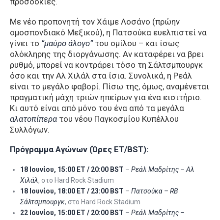
προσδοκίες.
Με νέο προπονητή τον Χάιμε Λοσάνο (πρώην
ομοσπονδιακό Μεξικού), η Πατσούκα ευελπιστεί να
γίνει το
“μαύρο άλογο”
του ομίλου – και ίσως
ολόκληρης της διοργάνωσης. Αν καταφέρει να βρει
ρυθμό, μπορεί να κοντράρει τόσο τη Σάλτσμπουργκ
όσο και την Αλ Χιλάλ στα ίσια. Συνολικά, η Ρεάλ
είναι το μεγάλο φαβορί. Πίσω της, όμως, αναμένεται
πραγματική μάχη τριών ηπείρων για ένα εισιτήριο.
Κι αυτό είναι από μόνο του ένα από τα μεγάλα
αλατοπίπερα
του νέου Παγκοσμίου Κυπέλλου
Συλλόγων.
Πρόγραμμα Αγώνων (Ώρες ET/BST):
18 Ιουνίου, 15:00 ET / 20:00 BST
–
Ρεάλ Μαδρίτης – Αλ
Χιλάλ
, στο Hard Rock Stadium
18 Ιουνίου, 18:00 ET / 23:00 BST
–
Πατσούκα – RB
Σάλτσμπουργκ
, στο Hard Rock Stadium
22 Ιουνίου, 15:00 ET / 20:00 BST
–
Ρεάλ Μαδρίτης –