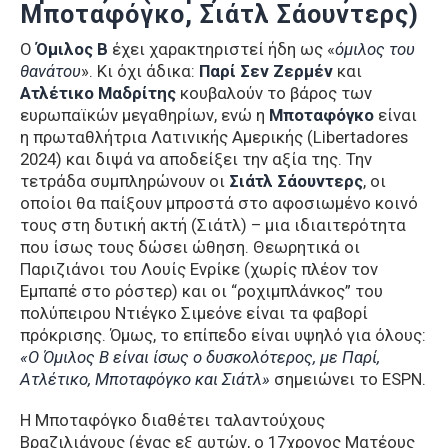
Μποταφόγκο, Σιάτλ Σάουντερς)
Ο
Όμιλος Β
έχει χαρακτηριστεί ήδη ως «
όμιλος του
θανάτου
». Κι όχι άδικα:
Παρί Σεν Ζερμέν
και
Ατλέτικο Μαδρίτης
κουβαλούν το βάρος των
ευρωπαϊκών μεγαθηρίων, ενώ η
Μποταφόγκο
είναι
η πρωταθλήτρια Λατινικής Αμερικής (Libertadores
2024) και διψά να αποδείξει την αξία της. Την
τετράδα συμπληρώνουν οι
Σιάτλ Σάουντερς
, οι
οποίοι θα παίξουν μπροστά στο αφοσιωμένο κοινό
τους στη δυτική ακτή (Σιάτλ) – μια ιδιαιτερότητα
που ίσως τους δώσει ώθηση. Θεωρητικά οι
Παριζιάνοι του Λουίς Ενρίκε (χωρίς πλέον τον
Εμπαπέ στο ρόστερ) και οι “ροχιμπλάνκος” του
πολύπειρου Ντιέγκο Σιμεόνε είναι τα φαβορί
πρόκρισης. Όμως, το επίπεδο είναι υψηλό για όλους:
«Ο Όμιλος Β είναι ίσως ο δυσκολότερος, με Παρί,
Ατλέτικο, Μποταφόγκο και Σιάτλ»
σημειώνει το ESPN.
Η Μποταφόγκο διαθέτει ταλαντούχους
Βραζιλιάνους (ένας εξ αυτών, ο 17χρονος Ματέους