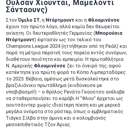
Ουλσάν Χιουντάι, Μαμελόντι
Σάνταουνς)
Στον
Όμιλο ΣΤ
, η
Ντόρτμουντ
και η
Φλουμινένσε
έχουν τον πρώτο λόγο, αλλά καμία δεν θεωρείται
ανίκητη. Οι δευτεραθλητές Γερμανίας (
Μπορούσια
Ντόρτμουντ
) έφτασαν ως τον τελικό του
Champions League 2024 (ηττήθηκαν από τη Ρεάλ) και
παρά τη μέτρια περσινή τους πορεία εντός συνόρων,
διαθέτουν ποιότητα και εμπειρία. Η πρωταθλήτρια
Ν. Αμερικής
Φλουμινένσε
ζει το όνειρό της, αφού
κατέκτησε για πρώτη φορά το Κόπα Λιμπερταδόρες
το 2023. Βέβαια, αμέσως μετά δυσκολεύτηκε στο
βραζιλιάνικο πρωτάθλημα (κινδύνευσε με
υποβιβασμό!) – ο θρύλος Ρενάτο Γκαούτσο ανέλαβε
να σταθεροποιήσει το καράβι Η “Φλου” έρχεται ως
αουτσάιντερ χωρίς ιδιαίτερη πίεση και με μερικά
μεγάλα ονόματα στο ρόστερ, όπως ο εμβληματικός
Τιάγκο Σίλβα στην άμυνα και ο κολομβιανός
μεσοεπιθετικός Τζον Άριας.