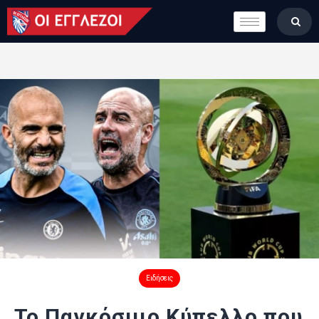
LONDON CALLING
ΚΑΤΗΓΟΡΙΕΣ
ΣΤΗΛΕΣ
ΒΑΘΜΟΛΟΓΙΕΣ
ΟΜΑΔΕΣ
ΠΟΙΟΙ ΕΙΜΑΣΤΕ
Ειδήσεις
To Παγκόσμιο Κύπελλο που