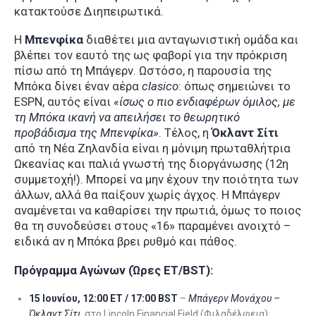
κατακτούσε Διηπειρωτικά.
Η
Μπενφίκα
διαθέτει μια ανταγωνιστική ομάδα και
βλέπει τον εαυτό της ως φαβορί για την πρόκριση
πίσω από τη Μπάγερν. Ωστόσο, η παρουσία της
Μπόκα δίνει έναν αέρα
clasico
: όπως σημειώνει το
ESPN, αυτός είναι
«ίσως ο πιο ενδιαφέρων όμιλος, με
τη Μπόκα ικανή να απειλήσει το θεωρητικό
προβάδισμα της Μπενφίκα»
. Τέλος, η
Όκλαντ Σίτι
από τη Νέα Ζηλανδία είναι η μόνιμη πρωταθλήτρια
Ωκεανίας και παλιά γνωστή της διοργάνωσης (12η
συμμετοχή!). Μπορεί να μην έχουν την ποιότητα των
άλλων, αλλά θα παίξουν χωρίς άγχος. Η Μπάγερν
αναμένεται να καθαρίσει την πρωτιά, όμως το ποιος
θα τη συνοδεύσει στους «16» παραμένει ανοιχτό –
ειδικά αν η Μπόκα βρει ρυθμό και πάθος.
Πρόγραμμα Αγώνων (Ώρες ET/BST):
15 Ιουνίου, 12:00 ET / 17:00 BST
–
Μπάγερν Μονάχου –
Όκλαντ Σίτι
, στο Lincoln Financial Field (Φιλαδέλφεια)