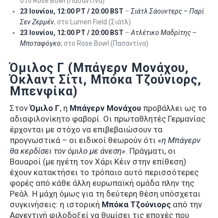
στο Rose Bowl (Πασαντίνα)
23 Ιουνίου, 12:00 PT / 20:00 BST
–
Σιάτλ Σάουντερς – Παρί
Σεν Ζερμέν
, στο Lumen Field (Σιάτλ)
23 Ιουνίου, 12:00 PT / 20:00 BST
–
Ατλέτικο Μαδρίτης –
Μποταφόγκο
, στο Rose Bowl (Πασαντίνα)
Όμιλος Γ (Μπάγερν Μονάχου,
Όκλαντ Σίτι, Μπόκα Τζούνιορς,
Μπενφίκα)
Στον
Όμιλο Γ
, η
Μπάγερν Μονάχου
προβάλλει ως το
αδιαφιλονίκητο φαβορί. Οι πρωταθλητές Γερμανίας
έρχονται με στόχο να επιβεβαιώσουν τα
προγνωστικά – οι ειδικοί θεωρούν ότι
«η Μπάγερν
θα κερδίσει τον όμιλο με άνεση»
. Πράγματι, οι
Βαυαροί (με ηγέτη τον Χάρι Κέιν στην επίθεση)
έχουν κατακτήσει το τρόπαιο αυτό περισσότερες
φορές από κάθε άλλη ευρωπαϊκή ομάδα πλην της
Ρεάλ. Η μάχη όμως για τη δεύτερη θέση υπόσχεται
συγκινήσεις: η ιστορική
Μπόκα Τζούνιορς
από την
Αργεντινή φιλοδοξεί να θυμίσει τις εποχές που