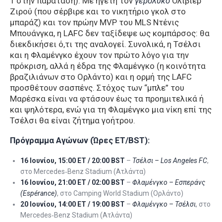
1 στην παράταση). Με ηγέτη τον
γερόλυκο
Όλιβιερ
Ζιρού (που σέρβιρε και το νικητήριο γκολ στο
μπαράζ) και τον πρώην MVP του MLS Ντένις
Μπουάνγκα, η LAFC δεν ταξίδεψε ως κομπάρσος: θα
διεκδικήσει ό,τι της αναλογεί. Συνολικά, η Τσέλσι
και η Φλαμένγκο έχουν τον πρώτο λόγο για την
πρόκριση, αλλά η έδρα της Φλαμένγκο (η κοινότητα
βραζιλιάνων στο Ορλάντο) και η ορμή της LAFC
προσθέτουν σασπένς. Στόχος των “μπλε” του
Μαρέσκα είναι να φτάσουν έως τα προημιτελικά ή
και ψηλότερα, ενώ για τη Φλαμένγκο μια νίκη επί της
Τσέλσι θα είναι ζήτημα γοήτρου.
Πρόγραμμα Αγώνων (Ώρες ET/BST):
16 Ιουνίου, 15:00 ET / 20:00 BST
–
Τσέλσι – Los Angeles FC
,
στο Mercedes‑Benz Stadium (Ατλάντα)
16 Ιουνίου, 21:00 ET / 02:00 BST
–
Φλαμένγκο – Εσπεράνς
(Espérance)
, στο Camping World Stadium (Ορλάντο)
20 Ιουνίου, 14:00 ET / 19:00 BST
–
Φλαμένγκο – Τσέλσι
, στο
Mercedes‑Benz Stadium (Ατλάντα)