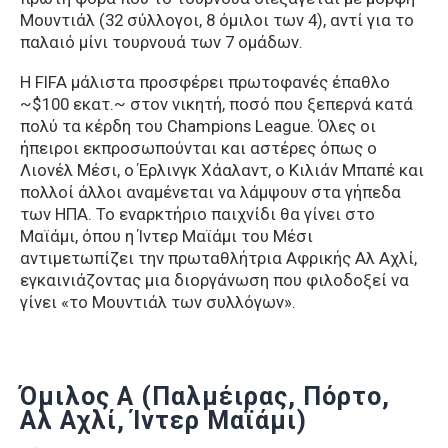
Μουντιάλ (32 σύλλογοι, 8 όμιλοι των 4), αντί για το
παλαιό μίνι τουρνουά των 7 ομάδων.
Η FIFA μάλιστα προσφέρει πρωτοφανές έπαθλο
~$100 εκατ.~ στον νικητή, ποσό που ξεπερνά κατά
πολύ τα κέρδη του Champions League. Όλες οι
ήπειροι εκπροσωπούνται και αστέρες όπως ο
Λιονέλ Μέσι, ο Έρλινγκ Χάαλαντ, ο Κιλιάν Μπαπέ και
πολλοί άλλοι αναμένεται να λάμψουν στα γήπεδα
των ΗΠΑ. Το εναρκτήριο παιχνίδι θα γίνει στο
Μαϊάμι, όπου η Ίντερ Μαϊάμι του Μέσι
αντιμετωπίζει την πρωταθλήτρια Αφρικής Αλ Αχλί,
εγκαινιάζοντας μια διοργάνωση που φιλοδοξεί να
γίνει «το Μουντιάλ των συλλόγων».
Όμιλος Α (Παλμέιρας, Πόρτο,
Αλ Αχλί, Ίντερ Μαϊάμι)