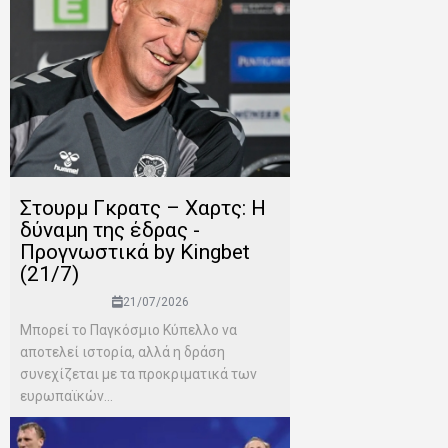
Στουρμ Γκρατς – Χαρτς: Η
δύναμη της έδρας -
Προγνωστικά by Kingbet
(21/7)
21/07/2026
Μπορεί το Παγκόσμιο Κύπελλο να
αποτελεί ιστορία, αλλά η δράση
συνεχίζεται με τα προκριματικά των
ευρωπαϊκών...