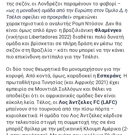
της σεζόν, οι Λονδρέζοι παραμένουν το φαβορί –
«ως η μοναδική ομάδα από την Ευρώπη στον Όμιλο Δ, η
Τσέλσι οφείλει να προκριθεί»
σημειώνει
χαρακτηριστικά ο αναλυτής Ρομπ Ντόσον. Δεν θα
είναι όμως απλό έργο: η βραζιλιάνικη
Φλαμένγκο
(νικήτρια Libertadores 2022) διαθέτει πολύ δυνατή
ομάδα και βρίσκεται σε πλήρη δράση εν μέσω της
σεζόν στη Βραζιλία – κάτι που μπορεί να την κάνει
πιο επικίνδυνη αντίπαλο για την Τσέλσι.
Οι δύο τους θεωρητικά θα μονομαχήσουν για την
κορυφή. Από κοντά, όμως, καραδοκεί η
Εσπεράνς
. Η
πρωταθλήτρια Τυνησίας (και Αφρικής 2021) έχει
εμπειρία σε Μουντιάλ Συλλόγων και θέλει να
αποδείξει ότι οι αφρικανικές ομάδες δεν είναι
εύκολη λεία. Τέλος, οι
Λος Άντζελες FC (LAFC)
μπαίνουν στο τουρνουά από την πίσω πόρτα –
κυριολεκτικά. Η ομάδα του Λος Άντζελες κέρδισε
την τελευταία στιγμή τη συμμετοχή της σε ένα
μπαράζ θρίλερ με την μεξικανική Κλουμπ Αμέρικα (2-