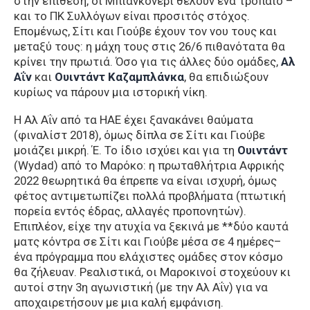
στην επίθεση, οι Μπιανκονέρι θέλουν ένα τρόπαιο –
και το ΠΚ Συλλόγων είναι προσιτός στόχος.
Επομένως, Σίτι και Γιούβε έχουν τον νου τους και
μεταξύ τους: η μάχη τους στις 26/6 πιθανότατα θα
κρίνει την πρωτιά. Όσο για τις άλλες δύο ομάδες,
Αλ
Αΐν
και
Ουιντάντ Καζαμπλάνκα
, θα επιδιώξουν
κυρίως να πάρουν μια ιστορική νίκη.
Η Αλ Αΐν από τα ΗΑΕ έχει ξανακάνει θαύματα
(φιναλίστ 2018), όμως δίπλα σε Σίτι και Γιούβε
μοιάζει μικρή. Έ. Το ίδιο ισχύει και για τη
Ουιντάντ
(Wydad) από το Μαρόκο: η πρωταθλήτρια Αφρικής
2022 θεωρητικά θα έπρεπε να είναι ισχυρή, όμως
φέτος αντιμετωπίζει πολλά προβλήματα (πτωτική
πορεία εντός έδρας, αλλαγές προπονητών).
Επιπλέον, είχε την ατυχία να ξεκινά με **δύο καυτά
ματς κόντρα σε Σίτι και Γιούβε μέσα σε 4 ημέρες–
ένα πρόγραμμα που ελάχιστες ομάδες στον κόσμο
θα ζήλευαν. Ρεαλιστικά, οι Μαροκινοί στοχεύουν κι
αυτοί στην 3η αγωνιστική (με την Αλ Αΐν) για να
αποχαιρετήσουν με μια καλή εμφάνιση.