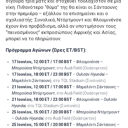
σίγουρα τρία ματς και στοχεύει τουλάχιστον σε μία
νίκη. Πιθανότερο “θύμα” της θα είναι οι Σάνταουνς
στην πρεμιέρα – εξάλλου το επισημαίνει και ο
σχολιαστής: Συνολικά, Ντόρτμουντ και Φλουμινένσε
έχουν ένα προβάδισμα, αλλά αν υποτιμήσουν τους
“πεινασμένους” εκπροσώπους Αφρικής και Ασίας,
μπορεί να το πληρώσουν.
Πρόγραμμα Αγώνων (Ώρες ET/BST):
17 Ιουνίου, 12:00 ET / 17:00 BST
–
Φλουμινένσε –
Μπορούσια Ντόρτμουντ
, στο Audi Field (Ουάσιγκτον)
17 Ιουνίου, 18:00 ET / 23:00 BST
–
Ουλσάν Hyundai –
Mαμελόντι Σάνταουνς
, στο TQL Stadium (Σινσινάτι)
21 Ιουνίου, 12:00 ET / 17:00 BST
–
Mαμελόντι Σάνταουνς –
Μπορούσια Ντόρτμουντ
, στο Audi Field (Ουάσιγκτον)
21 Ιουνίου, 18:00 ET / 23:00 BST
–
Φλουμινένσε – Ουλσάν
Hyundai
, στο TQL Stadium (Σινσινάτι)
25 Ιουνίου, 15:00 ET / 20:00 BST
–
Μπορούσια Ντόρτμουντ
– Ουλσάν Hyundai
, στο Audi Field (Ουάσιγκτον)
25 Ιουνίου, 15:00 ET / 20:00 BST
–
Mαμελόντι Σάνταουνς –