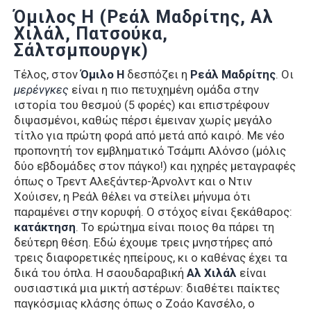
Όμιλος Η (Ρεάλ Μαδρίτης, Αλ
Χιλάλ, Πατσούκα,
Σάλτσμπουργκ)
Τέλος, στον
Όμιλο Η
δεσπόζει η
Ρεάλ Μαδρίτης
. Οι
μερένγκες
είναι η πιο πετυχημένη ομάδα στην
ιστορία του θεσμού (5 φορές) και επιστρέφουν
διψασμένοι, καθώς πέρσι έμειναν χωρίς μεγάλο
τίτλο για πρώτη φορά από μετά από καιρό. Με νέο
προπονητή τον εμβληματικό Τσάμπι Αλόνσο (μόλις
δύο εβδομάδες στον πάγκο!) και ηχηρές μεταγραφές
όπως ο Τρεντ Αλεξάντερ-Άρνολντ και ο Ντιν
Χούισεν, η Ρεάλ θέλει να στείλει μήνυμα ότι
παραμένει στην κορυφή. Ο στόχος είναι ξεκάθαρος:
κατάκτηση
. Το ερώτημα είναι ποιος θα πάρει τη
δεύτερη θέση. Εδώ έχουμε τρεις μνηστήρες από
τρεις διαφορετικές ηπείρους, κι ο καθένας έχει τα
δικά του όπλα. Η σαουδαραβική
Αλ Χιλάλ
είναι
ουσιαστικά μια μικτή αστέρων: διαθέτει παίκτες
παγκόσμιας κλάσης όπως ο Ζοάο Κανσέλο, ο