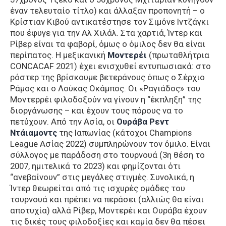
έναν τελευταίο τίτλο) και άλλαξαν προπονητή – ο
Κρίστιαν Κιβού αντικατέστησε τον Σιμόνε Ιντζάγκι
που έφυγε για την Αλ Χιλάλ. Στα χαρτιά, Ίντερ και
Ρίβερ είναι τα φαβορί, όμως ο όμιλος δεν θα είναι
περίπατος. Η μεξικανική
Μοντερέι
(πρωταθλήτρια
CONCACAF 2021) έχει ενισχυθεί εντυπωσιακά: στο
ρόστερ της βρίσκουμε βετεράνους όπως ο Σέρχιο
Ράμος και ο Λούκας Οκάμπος. Οι «Ραγιάδος» του
Μοντερρέι φιλοδοξούν να γίνουν η “έκπληξη” της
διοργάνωσης – και έχουν τους πόρους να το
πετύχουν. Από την Ασία, οι
Ουράβα Ρεντ
Ντάιαμοντς
της Ιαπωνίας (κάτοχοι Champions
League Ασίας 2022) συμπληρώνουν τον όμιλο. Είναι
σύλλογος με παράδοση στο τουρνουά (3η θέση το
2007, ημιτελικά το 2023) και φημίζονται ότι
“ανεβαίνουν” στις μεγάλες στιγμές. Συνολικά, η
Ίντερ θεωρείται από τις ισχυρές ομάδες του
τουρνουά και πρέπει να περάσει (αλλιώς θα είναι
αποτυχία) αλλά Ρίβερ, Μοντερέι και Ουράβα έχουν
τις δικές τους φιλοδοξίες και καμία δεν θα πέσει