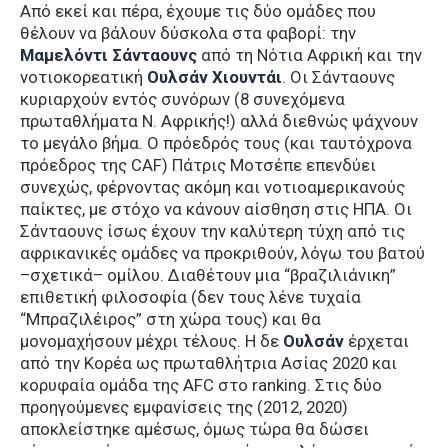
Από εκεί και πέρα, έχουμε τις δύο ομάδες που
θέλουν να βάλουν δύσκολα στα φαβορί: την
Mαμελόντι Σάνταουνς
από τη Νότια Αφρική και την
νοτιοκορεατική
Ουλσάν Χιουντάι
. Οι Σάνταουνς
κυριαρχούν εντός συνόρων (8 συνεχόμενα
πρωταθλήματα Ν. Αφρικής!) αλλά διεθνώς ψάχνουν
το μεγάλο βήμα. Ο πρόεδρός τους (και ταυτόχρονα
πρόεδρος της CAF) Πάτρις Μοτσέπε επενδύει
συνεχώς, φέρνοντας ακόμη και νοτιοαμερικανούς
παίκτες, με στόχο να κάνουν αίσθηση στις ΗΠΑ. Οι
Σάνταουνς ίσως έχουν την καλύτερη τύχη από τις
αφρικανικές ομάδες να προκριθούν, λόγω του βατού
–σχετικά– ομίλου. Διαθέτουν μια “βραζιλιάνικη”
επιθετική φιλοσοφία (δεν τους λένε τυχαία
“Μπραζιλέιρος” στη χώρα τους) και θα
μονομαχήσουν μέχρι τέλους. Η δε
Ουλσάν
έρχεται
από την Κορέα ως πρωταθλήτρια Ασίας 2020 και
κορυφαία ομάδα της AFC στο ranking. Στις δύο
προηγούμενες εμφανίσεις της (2012, 2020)
αποκλείστηκε αμέσως, όμως τώρα θα δώσει