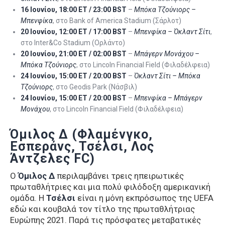
16 Ιουνίου, 18:00 ET / 23:00 BST
–
Μπόκα Τζούνιορς –
Μπενφίκα
, στο Bank of America Stadium (Σάρλοτ)
20 Ιουνίου, 12:00 ET / 17:00 BST
–
Μπενφίκα – Όκλαντ Σίτι
,
στο Inter&Co Stadium (Ορλάντο)
20 Ιουνίου, 21:00 ET / 02:00 BST
–
Μπάγερν Μονάχου –
Μπόκα Τζούνιορς
, στο Lincoln Financial Field (Φιλαδέλφεια)
24 Ιουνίου, 15:00 ET / 20:00 BST
–
Όκλαντ Σίτι – Μπόκα
Τζούνιορς
, στο Geodis Park (Νάσβιλ)
24 Ιουνίου, 15:00 ET / 20:00 BST
–
Μπενφίκα – Μπάγερν
Μονάχου
, στο Lincoln Financial Field (Φιλαδέλφεια)
Όμιλος Δ (Φλαμένγκο,
Εσπεράνς, Τσέλσι, Λος
Άντζελες FC)
Ο
Όμιλος Δ
περιλαμβάνει τρεις ηπειρωτικές
πρωταθλήτριες και μια πολύ φιλόδοξη αμερικανική
ομάδα. Η
Τσέλσι
είναι η μόνη εκπρόσωπος της UEFA
εδώ και κουβαλά τον τίτλο της πρωταθλήτριας
Ευρώπης 2021. Παρά τις πρόσφατες μεταβατικές