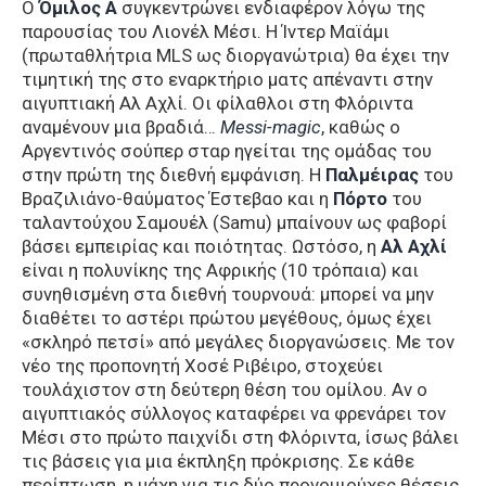
Ο
Όμιλος Α
συγκεντρώνει ενδιαφέρον λόγω της
παρουσίας του Λιονέλ Μέσι. Η Ίντερ Μαϊάμι
(πρωταθλήτρια MLS ως διοργανώτρια) θα έχει την
τιμητική της στο εναρκτήριο ματς απέναντι στην
αιγυπτιακή Αλ Αχλί. Οι φίλαθλοι στη Φλόριντα
αναμένουν μια βραδιά…
Messi-magic
, καθώς ο
Αργεντινός σούπερ σταρ ηγείται της ομάδας του
στην πρώτη της διεθνή εμφάνιση. Η
Παλμέιρας
του
Βραζιλιάνο-θαύματος Έστεβαο και η
Πόρτο
του
ταλαντούχου Σαμουέλ (Samu) μπαίνουν ως φαβορί
βάσει εμπειρίας και ποιότητας. Ωστόσο, η
Αλ Αχλί
είναι η πολυνίκης της Αφρικής (10 τρόπαια) και
συνηθισμένη στα διεθνή τουρνουά: μπορεί να μην
διαθέτει το αστέρι πρώτου μεγέθους, όμως έχει
«σκληρό πετσί» από μεγάλες διοργανώσεις. Με τον
νέο της προπονητή Χοσέ Ριβέιρο, στοχεύει
τουλάχιστον στη δεύτερη θέση του ομίλου. Αν ο
αιγυπτιακός σύλλογος καταφέρει να φρενάρει τον
Μέσι στο πρώτο παιχνίδι στη Φλόριντα, ίσως βάλει
τις βάσεις για μια έκπληξη πρόκρισης. Σε κάθε
περίπτωση, η μάχη για τις δύο προνομιούχες θέσεις