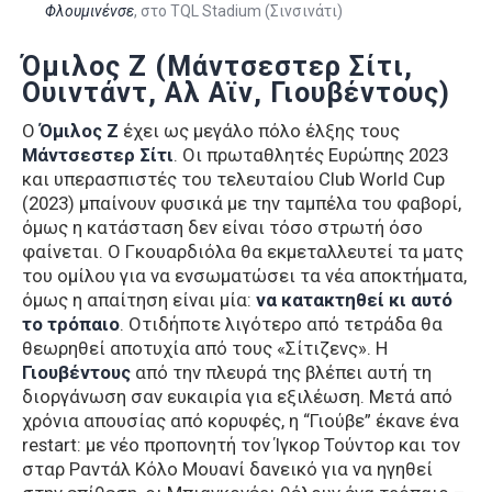
Φλουμινένσε
, στο TQL Stadium (Σινσινάτι)
Όμιλος Ζ (Μάντσεστερ Σίτι,
Ουιντάντ, Αλ Αϊν, Γιουβέντους)
Ο
Όμιλος Ζ
έχει ως μεγάλο πόλο έλξης τους
Μάντσεστερ Σίτι
. Οι πρωταθλητές Ευρώπης 2023
και υπερασπιστές του τελευταίου Club World Cup
(2023) μπαίνουν φυσικά με την ταμπέλα του φαβορί,
όμως η κατάσταση δεν είναι τόσο στρωτή όσο
φαίνεται. Ο Γκουαρδιόλα θα εκμεταλλευτεί τα ματς
του ομίλου για να ενσωματώσει τα νέα αποκτήματα,
όμως η απαίτηση είναι μία:
να κατακτηθεί κι αυτό
το τρόπαιο
. Οτιδήποτε λιγότερο από τετράδα θα
θεωρηθεί αποτυχία από τους «Σίτιζενς». Η
Γιουβέντους
από την πλευρά της βλέπει αυτή τη
διοργάνωση σαν ευκαιρία για εξιλέωση. Μετά από
χρόνια απουσίας από κορυφές, η “Γιούβε” έκανε ένα
restart: με νέο προπονητή τον Ίγκορ Τούντορ και τον
σταρ Ραντάλ Κόλο Μουανί δανεικό για να ηγηθεί